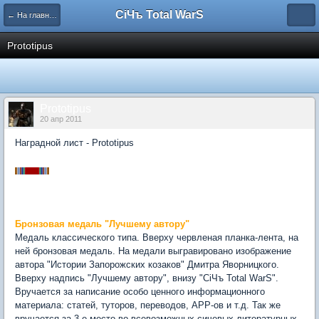
СiЧъ Total WarS
← На главную
Prototipus
Prototipus
20 апр 2011
Наградной лист - Prototipus
Бронзовая медаль "Лучшему автору"
Медаль классического типа. Вверху червленая планка-лента, на
ней бронзовая медаль. На медали выгравировано изображение
автора "Истории Запорожских козаков" Дмитра Яворницкого.
Вверху надпись "Лучшему автору", внизу "CiЧъ Total WarS".
Вручается за написание особо ценного информационного
материала: статей, туторов, переводов, АРР-ов и т.д. Так же
вручается за 3-е место во всевозможных сичевых литературных