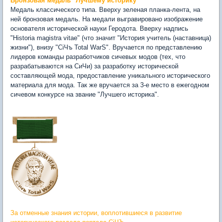
Бронзовая медаль "Лучшему историку"
Медаль классического типа. Вверху зеленая планка-лента, на
ней бронзовая медаль. На медали выгравировано изображение
основателя исторической науки Геродота. Вверху надпись
"Historia magistra vitae" (что значит "История учитель (наставница)
жизни"), внизу "CiЧъ Total WarS". Вручается по представлению
лидеров команды разработчиков сичевых модов (тех, что
разрабатываются на СиЧи) за разработку исторической
составляющей мода, предоставление уникального исторического
материала для мода. Так же вручается за 3-е место в ежегодном
сичевом конкурсе на звание "Лучшего историка".
За отменные знания истории, воплотившиеся в развитие