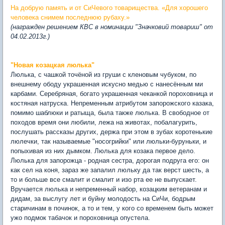
На добрую память и от СиЧевого товарищества. «Для хорошего
человека снимем последнюю рубаху.»
(награжден решением КВС в номинации "Значковий товариш" от
04.02.2013г.)
"Новая козацкая люлька"
Люлька, с чашкой точёной из груши с кленовым чубуком, по
внешнему ободу украшенная искусно медью с нанесённым ми
карбами. Серебряная, богато украшенная чеканкой пороховница и
костяная натруска. Непременным атрибутом запорожского казака,
помимо шаблюки и ратыща, была также люлька. В свободное от
походов время они любили, лежа на животах, побалагурить,
послушать рассказы других, держа при этом в зубах коротенькие
люлечки, так называемые "носогрийки" или люльки-буруньки, и
попыхивая из них дымком. Люлька для козака первое дело.
Люлька для запорожца - родная сестра, дорогая подруга его: он
как сел на коня, зараз же запалил люльку да так верст шесть, а
то и больше все смалит и смалит и изо рта ее не выпускает.
Вручается люлька и непременный набор, козацким ветеранам и
дидам, за выслугу лет и буйну молодость на СиЧи, бодрым
старичинам в починок, а то и тем, у кого со временем быть может
ужо подмок табачок и пороховница опустела.