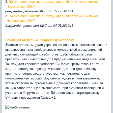
2.
За активное участие в международной встрече сичевиков -
"Новосибирск 2014".
(награжден решением КВС от 25.12.2014г.)
3.
За активное участие в международной встрече сичевиков -
"Новосибирск 2015".
(награжден решением КВС от 04.01.2016г.)
Памятная Медалька "Хорошему человеку"
Золотая плашка медали украшенная лавровым венком по краю, и
выгравированным изображением молоденькой и сексапильной
дивчины, снимающей с себя топик, дабы обнажить свои
прелести. Что символично для предназначенной медальке цели.
Так как, для хорошего человека СиЧовые браты готовы снять и
отдать последнюю рубаху. А красна дивчина для соблазну и
приятного, согревающего чувства, исключительно для
положительных эмоций. Вручается рядовым пользователям,
чтобы скрасить их пребывание в дружном коллективе СиЧи, за
общую относительную вменяемость при активном посещении и
участии на Форуме и в Чате. Дополнительно награждаемому
СиЧевику повышается Слава +1.