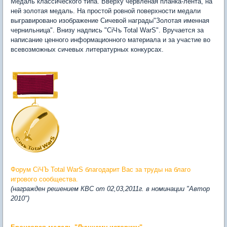
Медаль классического типа. Вверху червленая планка-лента, на
ней золотая медаль. На простой ровной поверхности медали
выгравировано изображение Сичевой награды"Золотая именная
чернильница". Внизу надпись "CiЧъ Total WarS". Вручается за
написание ценного информационного материала и за участие во
всевозможных сичевых литературных конкурсах.
Форум СiЧЪ Total WarS благодарит Вас за труды на благо
игрового сообщества.
(награжден решением КВС от 02,03,2011г. в номинации "Автор
2010")