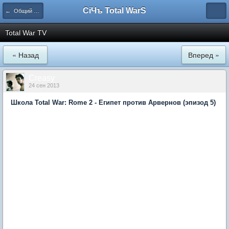
СiЧъ Total WarS
← Общий раздел по серии Total War [Серия Тотальная Война]
Total War TV
« Назад
Вперед »
Creasy
24 сен 2013
Школа Total War: Rome 2 - Египет против Арвернов (эпизод 5)