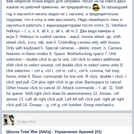
вам набросок плана видео для затравки, писал на на смеси двух
языков по рабочей привычке, не придирайтесь
За прошедший
год я научился писать видео не с наскока, а предварительно
подумав, что я хочу в нем рассказать. Надо перебороть лень и
научиться работать с видеоредакторами после этого :)1. Interface
hotkeys – I, u, o, k, alt k, y, alt x, alt m.2. Два вида камеры в
игре.3. Hotkeys to control camera – wasd, mouse wheel, qe, shift,
wheel click, zxcv, tab, end.4. Controlling camera only with mouse.
Only with keyboard.5. Special cameras – delete, insert, n. Camera
features in these modes.6. Space. Motherfucking space.7. Unit
selection – double click to go to unit, crtl click to select additional,
shift click to select several, crtl double click to select same units.8.
Unit selection – ctrl a, ctrl I, ctrl m, ctrl c, ctrl b, comma, full stop,
home, enter.9. Basic commands for one unit. R click, double r click, r
click and pull. Crtl plus right click to go slow. Backspace to cancel.
Other mouse click to cancel.10. Attack commands – f, alt. 11. Shift
for queue. Shift right click draw for awesomeness.12. Arrows, ctrl
arrows.13. Left alt right click pull, Left Alt left click pull, right alt right
click pull.14. Groups – g, ctrl g, ctrl number. Group mechanics.
Creasy
23 фев 2015
Школа Total War (Attila) - Управление Армией (#1)