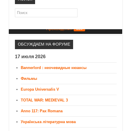
Новое время
Крестовые походы
Поиск
Видео и скриншоты
102
Античность
Прохождения
Средние века
228
Let's Play (Прохождение) Total War: Rome 2
ОБСУЖДАЕМ НА ФОРУМЕ
17 июля 2026
Bannerlord : неочевидные нюансы
Фильмы
Europa Universalis V
TOTAL WAR: MEDIEVAL 3
Anno 117: Pax Romana
Українська літературна мова