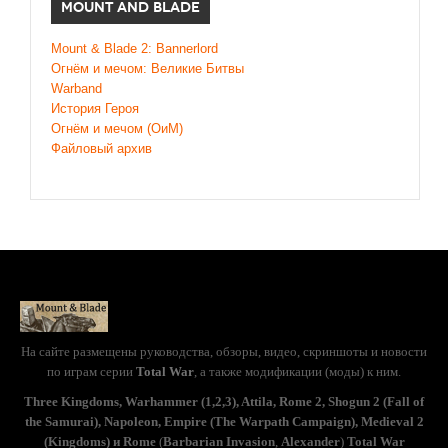
MOUNT AND BLADE
Mount & Blade 2: Bannerlord
Огнём и мечом: Великие Битвы
Warband
История Героя
Огнём и мечом (ОиМ)
Файловый архив
На сайте размещены руководства, обзоры, видео, скриншоты и новости
по играм серии
Total War
, а также модификации (моды) к ним.
Three Kingdoms, Warhammer (1,2,3), Attila, Rome 2, Shogun 2 (Fall of
the Samurai), Napoleon, Empire (The Warpath Campaign), Medieval 2
(Kingdoms) и Rome
(
Barbarian Invasion
,
Alexander
)
Total War