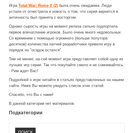
Игра
Total War: Rome II (2)
была очень ожидаема. Люди
ДРУГИЕ ИГРЫ
устали от огнестрела и новость о том, что серия вернется в
античность был принята с восторгом.
Серия игр Mount and Blade
Однако сырость игры на момент релиза сильно подпортила
Вселенные Warhammer
первое впечатление игроков. Было очень много недовольных.
Warhammer 40.000: Dawn of War
Со временем с помощью огромного (больше полутора
десятков) количества патчей разработчики привели игру в
Серия игр «История войн»
порядок но "осадок остался".
Серия игр «King Arthur»
Тем не менее, на сей момент игра представляет собой одну из
лучших игр серии. Так что покупайте смело и не сомневайтесь
КРЕАТИВ
- Рим ждет Вас!
Творчество СиЧевиков
Подробней о игре читайте в статьях представленных на нашем
сайте. Ниже Вы можете увидеть список этих статей.
Блоги о рыбалке
Спасибо, что Вы с нами!
Черный Гетман (роман)
В данной категории нет материалов.
ИСТОРИЯ
Подкатегории
Загадки и тайны истории
Наше время
Фракции
89
ПОИСК