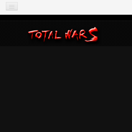
TOTAL WAR
Total War: Three Kingdoms
Total War: Warhammer
Total War: Attila
Total War: Rome 2
Total War: Shogun 2
Napoleon: Total War
Empire: Total War
Medieval 2: Total War
Rome: Total War
Total War: ARENA
Total War Saga
Total War Battles