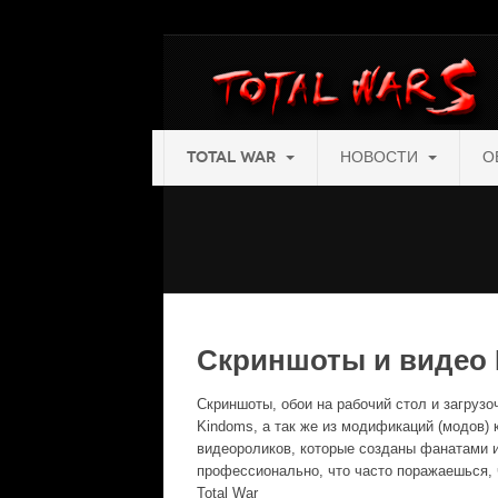
TOTAL WAR
НОВОСТИ
О
Скриншоты и видео M
Скриншоты, обои на рабочий стол и загрузочн
Kindoms, а так же из модификаций (модов)
видеороликов, которые созданы фанатами и
профессионально, что часто поражаешься, 
Total War