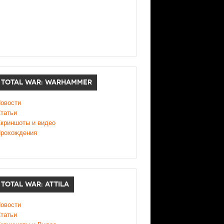
TOTAL WAR: WARHAMMER
овости
татьи
криншоты и видео
рохождения
TOTAL WAR: ATTILA
овости
татьи