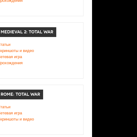
рохождения
MEDIEVAL 2: TOTAL WAR
татьи
криншоты и видео
етевая игра
рохождения
ROME: TOTAL WAR
татьи
етевая игра
криншоты и видео