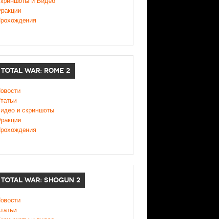
криншоты и Видео
ракции
рохождения
TOTAL WAR: ROME 2
овости
татьи
идео и скриншоты
ракции
рохождения
TOTAL WAR: SHOGUN 2
овости
татьи