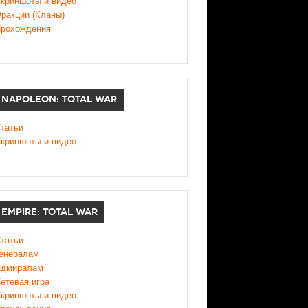
криншоты и видео
ракции (Кланы)
рохождения
NAPOLEON: TOTAL WAR
татьи
криншоты и видео
EMPIRE: TOTAL WAR
татьи
енералам
дмиралам
етевая игра
криншоты и видео