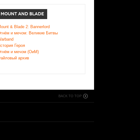
MOUNT AND BLADE
ount & Blade 2: Bannerlord
гнём и мечом: Великие Битвы
arband
стория Героя
гнём и мечом (ОиМ)
айловый архив
BACK TO TOP