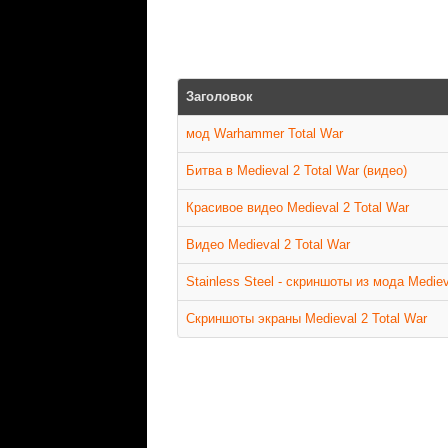
Заголовок
мод Warhammer Total War
Битва в Medieval 2 Total War (видео)
Красивое видео Medieval 2 Total War
Видео Medieval 2 Total War
Stainless Steel - скриншоты из мода Mediev
Скриншоты экраны Medieval 2 Total War