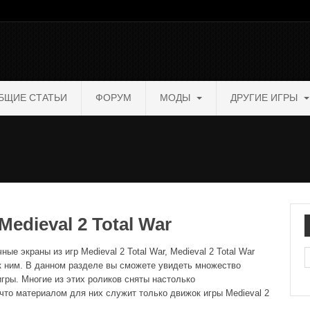
БЩИЕ СТАТЬИ
ФОРУМ
МОДЫ
ДРУГИЕ ИГРЫ
edieval 2 Total War
ые экраны из игр Medieval 2 Total War, Medieval 2 Total War
П
 к ним. В данном разделе вы сможете увидеть множество
гры. Многие из этих роликов сняты настолько
что материалом для них служит только движок игры Medieval 2