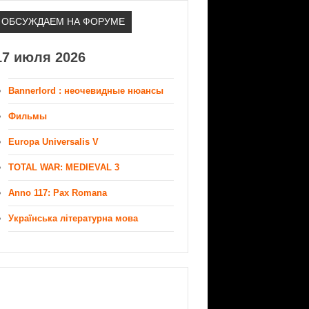
ОБСУЖДАЕМ НА ФОРУМЕ
17 июля 2026
Bannerlord : неочевидные нюансы
Фильмы
Europa Universalis V
TOTAL WAR: MEDIEVAL 3
Anno 117: Pax Romana
Українська літературна мова