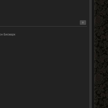
0
он Бисмарк