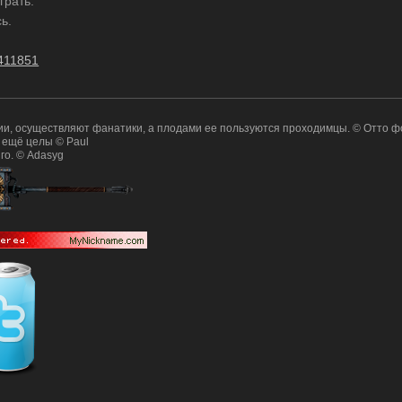
грать.
ь.
p=411851
и, осуществляют фанатики, а плодами ее пользуются проходимцы. © Отто ф
 ещё целы © Paul
го. © Adasyg