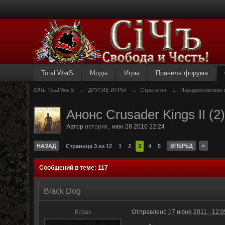
Total WarS
Моды
Игры
Правила форума
СiЧъ Total WarS
→
ДРУГИЕ ИГРЫ
→
Стратегии
→
Парадоксовские 
Анонс Crusader Kings II (2
Автор
историк
,
июн 28 2010 22:24
НАЗАД
ВПЕРЕД
»
Страница 3 из 12
1
2
3
4
5
Сообщений в теме: 117
Black Dog
Козак
Отправлено
17 июня 2011 - 12:0