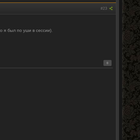
#23
о я был по уши в сессии).
0