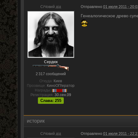
CiЧовий дiд
Отправлено
01 июля 2011 - 20:0
Генеалогическое древо супе
Сердюк
2 317 сообщений
Откуда:
Киев
Прозвище:
КиноОП!ератор
Награды:
Регистрация:
30.сен.09
Слава: 255
историк
CiЧовий дiд
Отправлено
01 июля 2011 - 22:2