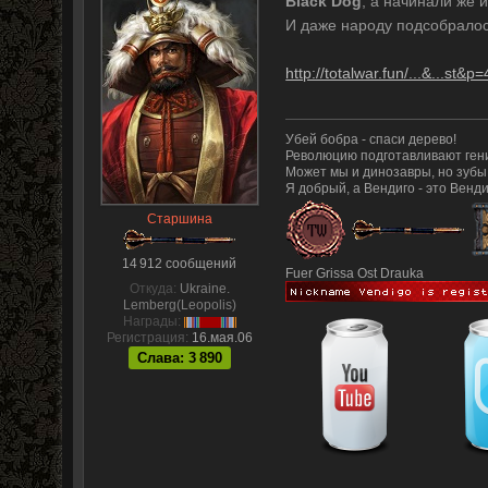
Black Dog
, а начинали же и
И даже народу подсобралос
http://totalwar.fun/...&...st&
Убей бобра - спаси дерево!
Революцию подготавливают гени
Может мы и динозавры, но зубы
Я добрый, а Вендиго - это Венди
Старшина
14 912 сообщений
Fuer Grissa Ost Drauka
Откуда:
Ukraine.
Lemberg(Leopolis)
Награды:
Регистрация:
16.мая.06
Слава: 3 890