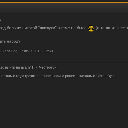
8
а год больше никакой "движухи" в теме не было
(а тогда конкретн
ать народ?
lack Dog: 17 июня 2011 - 12:59
во выйти на дуэль" Г. К. Честертон
 но только когда грозит опасность нам, а ранее – нисколько." Джон Оуэн