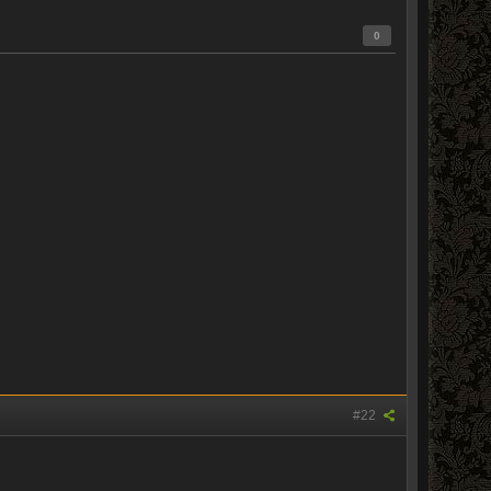
0
#22