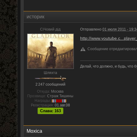
историк
CiЧовий дiд
Отправлено
01 июля 2011 - 19:3
http://www.youtube.c...play
Сообщение отредактировал и
Делай, что должно, и будь, что бу
Шляхта
2 247 сообщений
Откуда:
Москва
Прозвище:
Страж Тишины
Награды:
Регистрация:
01.авг.08
Слава: 163
Moxica