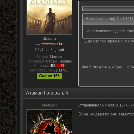
Moxica сказал(а) Jul 1 2011,
Генеалогическое древо супе
Шляхта
+1, до сих пор играю в рим с
2 247 сообщений
Откуда:
Москва
Прозвище:
Страж Тишины
Награды:
Делай, что должно, и будь, что буд
Регистрация:
01.авг.08
Слава: 163
Атаман Головатый
Молодик
Отправлено
09 июля 2011 - 03:0
Блин ну дерево они замути