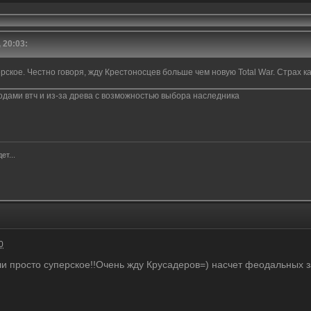
 20:03:
рское. Честно говоря, жду Крестоносцев больше чем новую Total War. Страх 
 модами втч и из-за древа с возможностью выбора наследника
ет...
0
ли просто суперское!!Очень жду Крусадеров=) насчет феодальных 