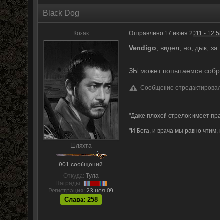
Black Dog
Козак
Отправлено
17 июня 2011 - 12:5
Vendigo
, видел, но, дык, з
ЗЫ может попытаемся собр
Сообщение отредактировал B
"Даже плохой стрелок имеет пра
"И Бога, и врача мы равно чтим,
Шляхта
901 сообщений
Откуда:
Тула
Награды:
Регистрация:
23.ноя.09
Слава: 258