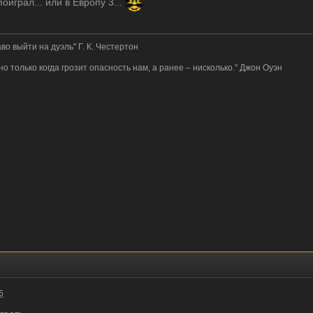
поиграл... или в Европу 3...
во выйти на дуэль" Г. К. Честертон
 но только когда грозит опасность нам, а ранее – нисколько." Джон Оуэн
6