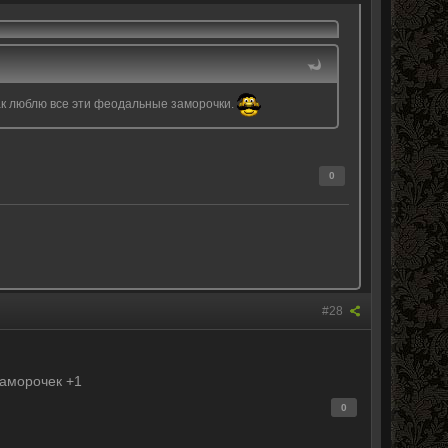
как люблю все эти феодальные заморочки.
0
#28
заморочек +1
0