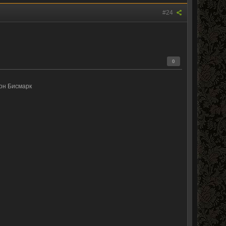
#24
0
он Бисмарк