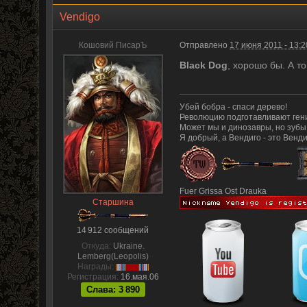
Vendigo
Кошовий ПисарЪ
Отправлено
17 июня 2011 - 13:2
Black Dog
, хорошо бы. А то
Убей бобра - спаси дерево!
Революцию подготавливают гени
Может мы и динозавры, но зубы
Я добрый, а Вендиго - это Венди
Fuer Grissa Ost Drauka
Старшина
14 912 сообщений
Откуда:
Ukraine.
Lemberg(Leopolis)
Награды:
Регистрация:
16.мая.06
Слава: 3 890