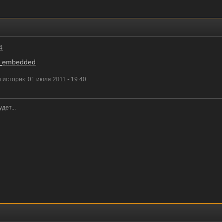
4
er_embedded
сторик: 01 июля 2011 - 19:40
дет...