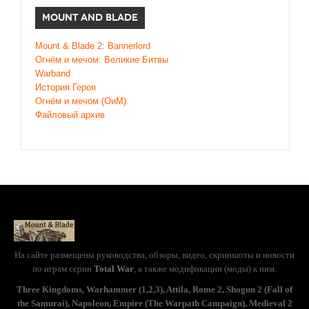
MOUNT AND BLADE
Mount & Blade 2: Bannerlord
Огнём и мечом: Великие Битвы
Warband
История Героя
Огнём и мечом (ОиМ)
Файловый архив
На сайте размещены руководства, обзоры, видео, скриншоты и новости
по играм серии
Total War
, а также модификации (моды) к ним.
Three Kingdoms, Warhammer (1,2,3), Attila, Rome 2, Shogun 2 (Fall of
the Samurai), Napoleon, Empire (The Warpath Campaign), Medieval 2