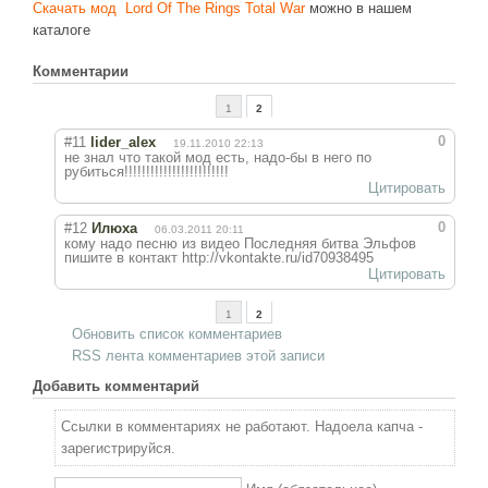
Новое время
Скачать мод Lord Of The Rings Total War
можно в нашем
каталоге
Крестовые походы
Комментарии
Античность
Средние века
1
2
0
#11
lider_alex
19.11.2010 22:13
не знал что такой мод есть, надо-бы в него по
рубиться!!!!!!!!!!!!!!!!!!!!!!!!
Цитировать
0
#12
Илюха
06.03.2011 20:11
кому надо песню из видео Последняя битва Эльфов
пишите в контакт http://vkontakte.ru/id70938495
Цитировать
1
2
Обновить список комментариев
RSS лента комментариев этой записи
Добавить комментарий
Ссылки в комментариях не работают. Надоела капча -
зарегистрируйся.