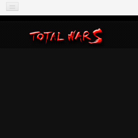
TOTAL WAR
Total War: Three Kingdoms
Total War: Warhammer
Total War: Attila
Total War: Rome 2
Total War: Shogun 2
Napoleon: Total War
Empire: Total War
Medieval 2: Total War
Rome: Total War
Total War: ARENA
Total War Saga
Total War Battles