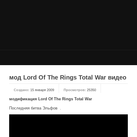
НОВОСТИ
Общие новости
Новости Total War: WARHAMMER
Новости Total War: Attila
Новости Total War: Rome 2
ОБЩИЕ СТАТЬИ
ФОРУМ
мод Lord Of The Rings Total War видео
МОДЫ
Создано:
15 января 2009
Просмотров:
25350
Моддинг ROME 2
модификация Lord Of The Rings Total War
Моддинг Empire
Последняя битва Эльфов .
Моддинг Shogun 2
Моддинг Napoleon
Моддинг MEDIEVAL 2