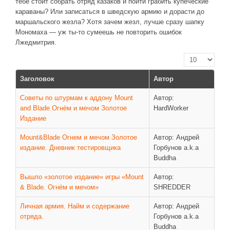
тебе стоит собрать отряд казаков и пойти грабить купеческие
караваны? Или записаться в шведскую армию и дорасти до
ДРУГИЕ ИГРЫ
маршальского жезла? Хотя зачем жезл, лучше сразу шапку
Мономаха — уж ты-то сумеешь не повторить ошибок
Серия игр Mount and Blade
Лжедмитрия.
Вселенные Warhammer
Кол-во строк:
Warhammer 40.000: Dawn of War
Заголовок
Автор
Серия игр «История войн»
Серия игр «King Arthur»
Советы по штурмам к аддону Mount
Автор:
and Blade Огнём и мечом Золотое
HardWorker
КРЕАТИВ
Издание
Творчество СиЧевиков
Mount&Blade Огнем и мечом Золотое
Автор: Андрей
издание. Дневник тестировщика
Горбунов a.k.a
Блоги о рыбалке
Buddha
Черный Гетман (роман)
Вышло «золотое издание» игры «Mount
Автор:
ИСТОРИЯ
& Blade. Огнём и мечом»
SHREDDER
Загадки и тайны истории
Личная армия. Найм и содержание
Автор: Андрей
отряда.
Горбунов a.k.a
Наше время
Buddha