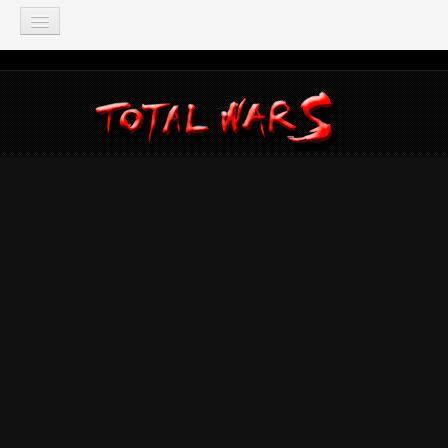
TOTAL WAR
Total War: Three Kingdoms
Total War: Warhammer
Total War: Attila
Total War: Rome 2
Total War: Shogun 2
Napoleon: Total War
Empire: Total War
Medieval 2: Total War
Rome: Total War
Total War: ARENA
Total War Saga
Total War Battles