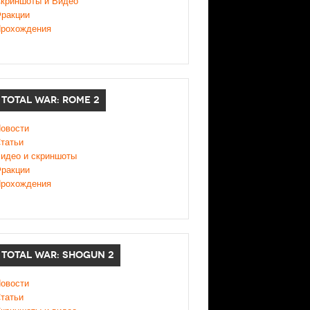
криншоты и Видео
ракции
рохождения
TOTAL WAR: ROME 2
овости
татьи
идео и скриншоты
ракции
рохождения
TOTAL WAR: SHOGUN 2
овости
татьи