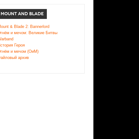
MOUNT AND BLADE
ount & Blade 2: Bannerlord
гнём и мечом: Великие Битвы
arband
стория Героя
гнём и мечом (ОиМ)
айловый архив