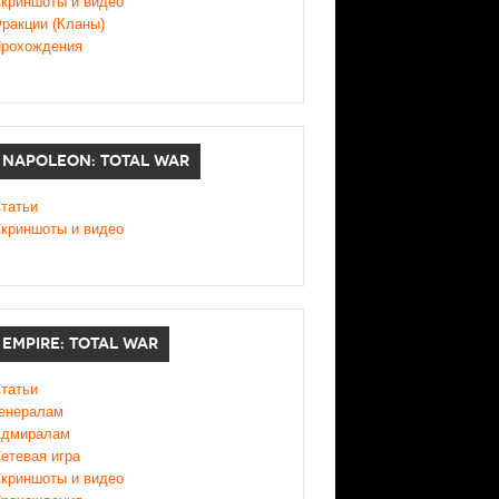
криншоты и видео
ракции (Кланы)
рохождения
NAPOLEON: TOTAL WAR
татьи
криншоты и видео
EMPIRE: TOTAL WAR
татьи
енералам
дмиралам
етевая игра
криншоты и видео