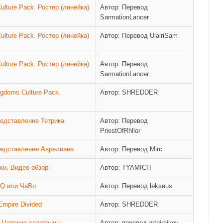
ulture Pack. Ростер (линейка)
Автор: Перевод
SarmationLancer
ulture Pack. Ростер (линейка)
Автор: Перевод UlairiSam
ulture Pack. Ростер (линейка)
Автор: Перевод
SarmationLancer
gdoms Culture Pack.
Автор: SHREDDER
редставление Тетрика
Автор: Перевод
PriestOfRhllor
Представление Аврелиана
Автор: Перевод Mirc
ки. Видео-обзор
Автор: TYAMICH
AQ или ЧаВо
Автор: Перевод lekseus
mpire Divided
Автор: SHREDDER
 - Царские спартанцы
Автор: перевод artpirojkov