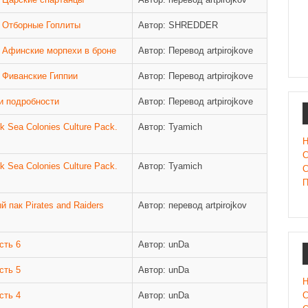
 - Отборные Гоплиты
Автор: SHREDDER
 - Афинские морпехи в броне
Автор: Перевод artpirojkovе
- Фиванские Гиппии
Автор: Перевод artpirojkovе
 и подробности
Автор: Перевод artpirojkovе
 Sea Colonies Culture Pack.
Автор: Tyamich
Н
С
 Sea Colonies Culture Pack.
Автор: Tyamich
С
П
 пак Pirates and Raiders
Автор: перевод artpirojkov
сть 6
Автор: unDa
сть 5
Автор: unDa
Н
сть 4
Автор: unDa
С