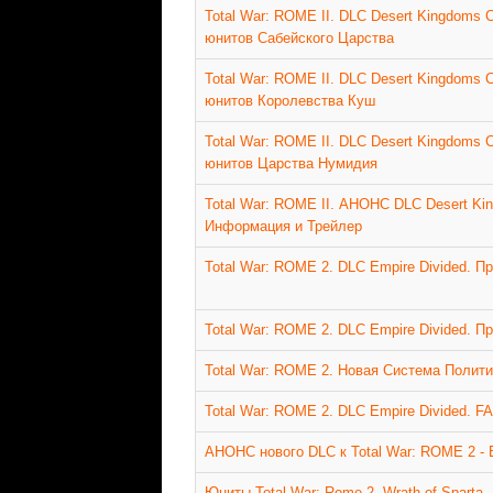
Total War: ROME II. DLC Desert Kingdoms C
юнитов Сабейского Царства
Total War: ROME II. DLC Desert Kingdoms C
юнитов Королевства Куш
Total War: ROME II. DLC Desert Kingdoms C
юнитов Царства Нумидия
Total War: ROME II. АНОНС DLC Desert Kin
Информация и Трейлер
Total War: ROME 2. DLC Empire Divided. П
Total War: ROME 2. DLC Empire Divided. 
Total War: ROME 2. Новая Система Полити
Total War: ROME 2. DLC Empire Divided. F
АНОНС нового DLC к Total War: ROME 2 - E
Юниты Total War: Rome 2. Wrath of Sparta