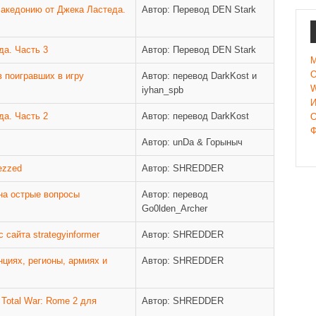
Македонию от Джека Ластеда.
Автор: Перевод DEN Stark
да. Часть 3
Автор: Перевод DEN Stark
M
О
в поигравших в игру
Автор: перевод DarkKost и
W
iyhan_spb
И
да. Часть 2
Автор: перевод DarkKost
О
Ф
Автор: unDa & Горыныч
ezzed
Автор: SHREDDER
 на острые вопросы
Автор: перевод
Go0lden_Archer
 сайта strategyinformer
Автор: SHREDDER
нциях, регионы, армиях и
Автор: SHREDDER
 Total War: Rome 2 для
Автор: SHREDDER