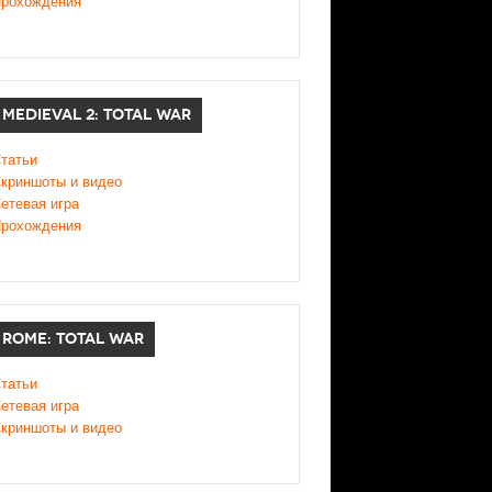
рохождения
MEDIEVAL 2: TOTAL WAR
татьи
криншоты и видео
етевая игра
рохождения
ROME: TOTAL WAR
татьи
етевая игра
криншоты и видео