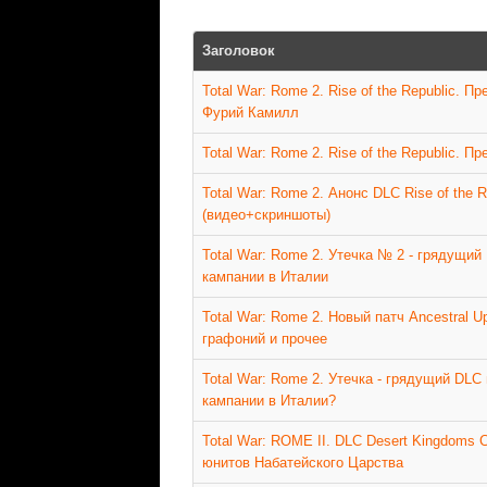
Заголовок
Total War: Rome 2. Rise of the Republic. 
Фурий Камилл
Total War: Rome 2. Rise of the Republic. 
Total War: Rome 2. Анонс DLC Rise of the 
(видео+скриншоты)
Total War: Rome 2. Утечка № 2 - грядущи
кампании в Италии
Total War: Rome 2. Новый патч Ancestral U
графоний и прочее
Total War: Rome 2. Утечка - грядущий DL
кампании в Италии?
Total War: ROME II. DLC Desert Kingdoms C
юнитов Набатейского Царства