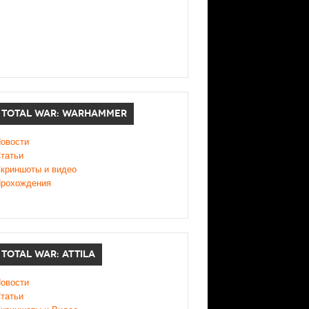
TOTAL WAR: WARHAMMER
овости
татьи
криншоты и видео
рохождения
TOTAL WAR: ATTILA
овости
татьи