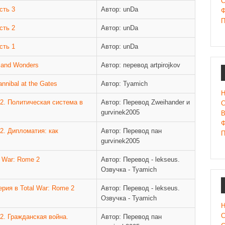
С
сть 3
Автор: unDa
Ф
П
сть 2
Автор: unDa
сть 1
Автор: unDa
 and Wonders
Автор: перевод artpirojkov
nnibal at the Gates
Автор: Tyamich
Н
 2. Политическая система в
Автор: Перевод Zweihander и
С
gurvinek2005
В
Ф
2. Дипломатия: как
Автор: Перевод пан
П
gurvinek2005
l War: Rome 2
Автор: Перевод - lekseus.
Озвучка - Tyamich
рия в Total War: Rome 2
Автор: Перевод - lekseus.
Озвучка - Tyamich
Н
С
2. Гражданская война.
Автор: Перевод пан