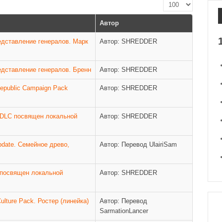
Кол-во строк:
Автор
Представление генералов. Марк
Автор: SHREDDER
Представление генералов. Бренн
Автор: SHREDDER
Republic Campaign Pack
Автор: SHREDDER
й DLC посвящен локальной
Автор: SHREDDER
pdate. Семейное древо,
Автор: Перевод UlairiSam
C посвящен локальной
Автор: SHREDDER
ulture Pack. Ростер (линейка)
Автор: Перевод
SarmationLancer