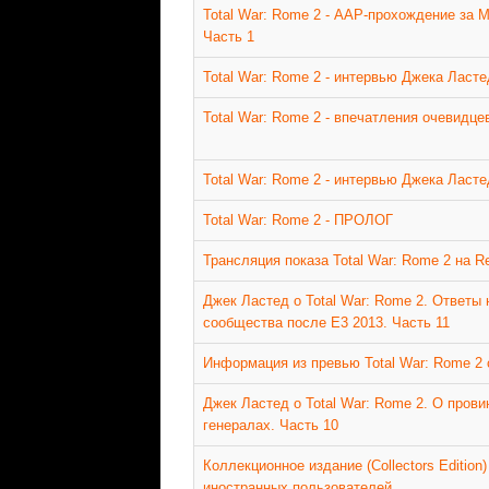
Total War: Rome 2 - ААР-прохождение за 
Часть 1
Total War: Rome 2 - интервью Джека Ласте
Total War: Rome 2 - впечатления очевидце
Total War: Rome 2 - интервью Джека Ласте
Total War: Rome 2 - ПРОЛОГ
Трансляция показа Total War: Rome 2 на R
Джек Ластед о Total War: Rome 2. Ответы
сообщества после E3 2013. Часть 11
Информация из превью Total War: Rome 2 с
Джек Ластед о Total War: Rome 2. О прови
генералах. Часть 10
Коллекционное издание (Collectors Edition)
иностранных пользователей