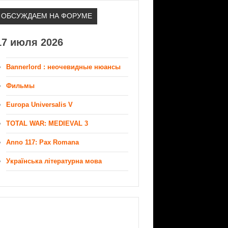
ОБСУЖДАЕМ НА ФОРУМЕ
17 июля 2026
Bannerlord : неочевидные нюансы
Фильмы
Europa Universalis V
TOTAL WAR: MEDIEVAL 3
Anno 117: Pax Romana
Українська літературна мова