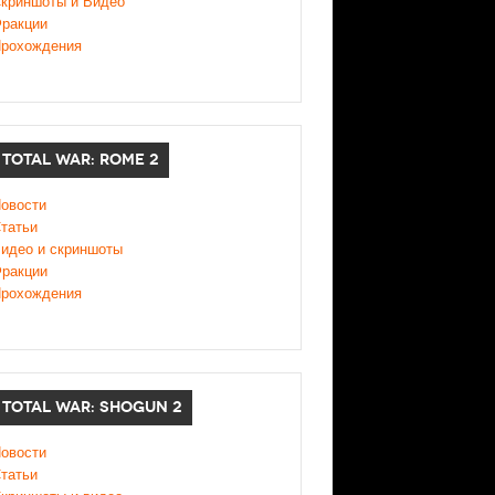
криншоты и Видео
ракции
рохождения
TOTAL WAR: ROME 2
овости
татьи
идео и скриншоты
ракции
рохождения
TOTAL WAR: SHOGUN 2
овости
татьи