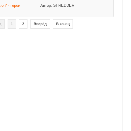
ion" - герои
Автор: SHREDDER
д
1
2
Вперёд
В конец