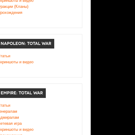
криншоты и видео
ракции (Кланы)
рохождения
NAPOLEON: TOTAL WAR
татьи
криншоты и видео
EMPIRE: TOTAL WAR
татьи
енералам
дмиралам
етевая игра
криншоты и видео