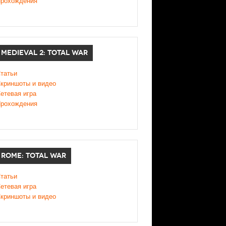
рохождения
MEDIEVAL 2: TOTAL WAR
татьи
криншоты и видео
етевая игра
рохождения
ROME: TOTAL WAR
татьи
етевая игра
криншоты и видео