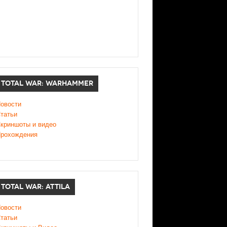
TOTAL WAR: WARHAMMER
овости
татьи
криншоты и видео
рохождения
TOTAL WAR: ATTILA
овости
татьи