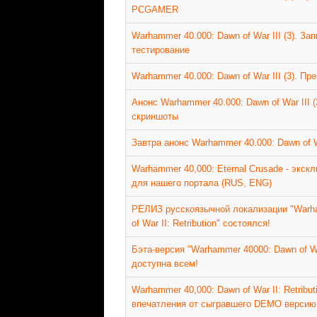
PCGAMER
Warhammer 40.000: Dawn of War III (3). За
тестирование
Warhammer 40.000: Dawn of War III (3). 
Анонс Warhammer 40.000: Dawn of War III (
скриншоты
Завтра анонс Warhammer 40.000: Dawn of Wa
Warhammer 40,000: Eternal Crusade - экск
для нашего портала (RUS, ENG)
РЕЛИЗ русскоязычной локализации "Warh
of War II: Retribution" состоялся!
Бэта-версия "Warhammer 40000: Dawn of War
доступна всем!
Warhammer 40,000: Dawn of War II: Retribut
впечатления от сыгравшего DEMO версию