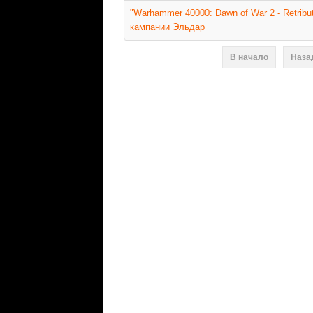
"Warhammer 40000: Dawn of War 2 - Retribut
кампании Эльдар
В начало
Наза