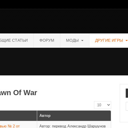
БЩИЕ СТАТЬИ
ФОРУМ
МОДЫ
ДРУГИЕ ИГРЫ
awn Of War
Кол-во строк:
П
Автор
евью № 2 от
Автор: перевод Александр Шаршунов