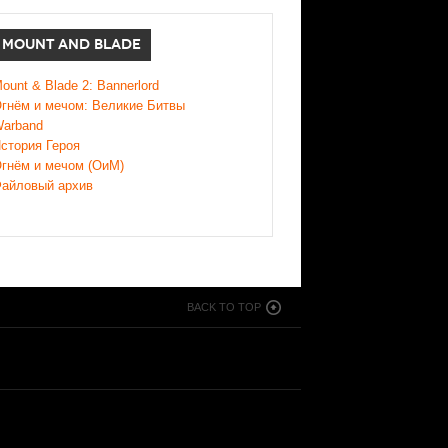
MOUNT AND BLADE
ount & Blade 2: Bannerlord
гнём и мечом: Великие Битвы
arband
стория Героя
гнём и мечом (ОиМ)
айловый архив
BACK TO TOP