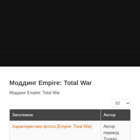
НОВОСТИ
Общие новости
Новости Total War: WARHAMMER
Новости Total War: Attila
Новости Total War: Rome 2
ОБЩИЕ СТАТЬИ
ФОРУМ
Моддинг Empire: Total War
МОДЫ
Моддинг Empire: Total War
Моддинг ROME 2
Кол-во строк:
Моддинг Empire
Заголовок
Автор
Моддинг Shogun 2
Характеристики флота (Empire: Total War)
Автор:
Моддинг Napoleon
перевод
Моддинг MEDIEVAL 2
Tryggvi