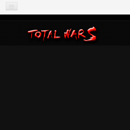
TOTAL WAR
Total War: Three Kingdoms
Total War: Warhammer
Total War: Attila
Total War: Rome 2
Total War: Shogun 2
Napoleon: Total War
Empire: Total War
Medieval 2: Total War
Rome: Total War
Total War: ARENA
Total War Saga
Total War Battles