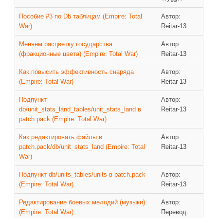
ДРУГИЕ ИГРЫ
Пособие #3 по Db таблицам (Empire: Total
Автор:
War)
Reitar-13
Серия игр Mount and Blade
Меняем расцветку государства
Автор:
Вселенные Warhammer
(фракционные цвета) (Empire: Total War)
Reitar-13
Warhammer 40.000: Dawn of War
Как повысить эффективность снаряда
Автор:
Серия игр «История войн»
(Empire: Total War)
Reitar-13
Серия игр «King Arthur»
Подпункт
Автор:
КРЕАТИВ
db/unit_stats_land_tables/unit_stats_land в
Reitar-13
patch.pack (Empire: Total War)
Творчество СиЧевиков
Как редактировать файлы в
Автор:
Блоги о рыбалке
patch.pack/db/unit_stats_land (Empire: Total
Reitar-13
Черный Гетман (роман)
War)
ИСТОРИЯ
Подпункт db/units_tables/units в patch.pack
Автор:
(Empire: Total War)
Reitar-13
Загадки и тайны истории
Редактирование боевых мелодий (музыки)
Автор:
Наше время
(Empire: Total War)
Перевод: