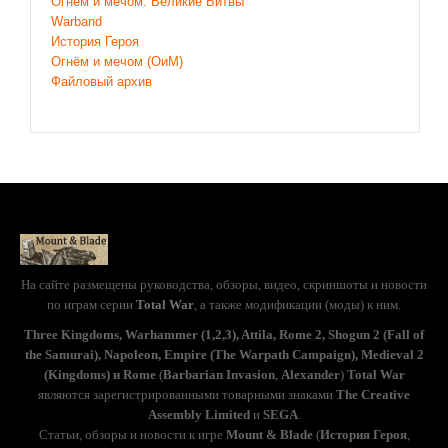
Огнём и мечом: Великие Битвы
Warband
История Героя
Огнём и мечом (ОиМ)
Файловый архив
На сайте размещены руководства, обзоры, видео, скриншоты и новости
по играм серии
Total War
, а также модификации (моды) к ним.
Three Kingdoms, Warhammer (1,2,3), Attila, Rome 2, Shogun 2 (Fall of
the Samurai), Napoleon, Empire (The Warpath Campaign), Medieval 2
(Kingdoms) и Rome
(
Barbarian Invasion
,
Alexander
)
Total War
являются зарегистрированными товарными знаками
The Creative
Assembly Limited
и
SEGA
.
Статьи, обзоры и новости к игре
Mount & Blade
(
История Героя
,