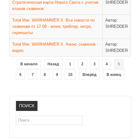
Новое время
Стратегическая карта Нового Света с учетом
SHREDDER
кланов скавенов
Крестовые походы
Total War: WARHAMMER II. Все новости по
Автор:
Античность
скавенам от 17.08 - анонс трейлер, интро,
SHREDDER
Средние века
скриншоты
Total War: WARHAMMER II. Анонс скавенов -
Автор:
видео
SHREDDER
В начало
Назад
1
2
3
4
5
6
7
8
9
10
Вперёд
В конец
ПОИСК
Поиск