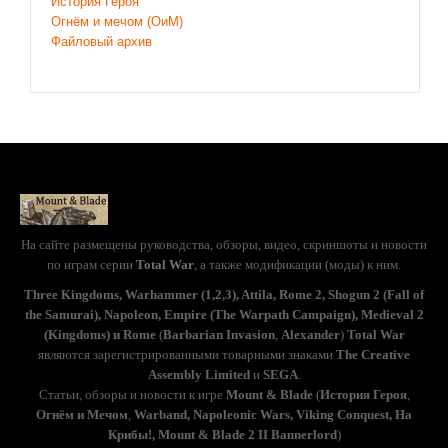
История Героя
Огнём и мечом (ОиМ)
Файловый архив
На сайте размещены руководства, обзоры, видео, скриншоты и новости
по играм серии
Total War
, а также модификации (моды) к ним.
Three Kingdoms, Warhammer (1,2,3), Attila, Rome 2, Shogun 2 (Fall of
the Samurai), Napoleon, Empire (The Warpath Campaign), Medieval 2
(Kingdoms) и Rome
(
Barbarian Invasion
,
Alexander
)
Total War
являются зарегистрированными товарными знаками
The Creative
Assembly Limited
и
SEGA
.
Статьи, обзоры и новости к игре
Mount & Blade
(
История Героя
,
Огнём и Мечом
,
Warband, Napoleonic Wars, Viking Conquest, На
Крибы!, Mount & Blade 2 II Bannerlord
)