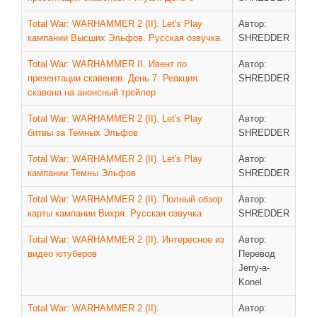
ДРУГИЕ ИГРЫ
Total War: WARHAMMER 2 (II). Let's Play
Автор:
кампании Высших Эльфов. Русская озвучка.
SHREDDER
Серия игр Mount and Blade
Total War: WARHAMMER II. Ивент по
Автор:
Вселенные Warhammer
презентации скавенов. День 7. Реакция
SHREDDER
Warhammer 40.000: Dawn of War
скавена на анонсный трейлер
Серия игр «История войн»
Total War: WARHAMMER 2 (II). Let's Play
Автор:
Серия игр «King Arthur»
битвы за Темных Эльфов
SHREDDER
КРЕАТИВ
Total War: WARHAMMER 2 (II). Let's Play
Автор:
кампании Темны Эльфов
SHREDDER
Творчество СиЧевиков
Total War: WARHAMMER 2 (II). Полный обзор
Автор:
Блоги о рыбалке
карты кампании Вихря. Русская озвучка
SHREDDER
Черный Гетман (роман)
Total War: WARHAMMER 2 (II). Интересное из
Автор:
ИСТОРИЯ
видео ютуберов
Перевод
Jerry-a-
Загадки и тайны истории
Konel
Наше время
Total War: WARHAMMER 2 (II).
Автор: