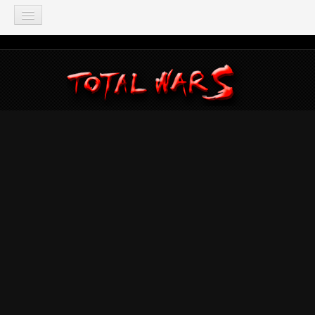
TOTAL WAR
Total War: Three Kingdoms
Total War: Warhammer
Total War: Attila
Total War: Rome 2
Total War: Shogun 2
Napoleon: Total War
Empire: Total War
Medieval 2: Total War
Rome: Total War
Total War: ARENA
Total War Saga
Total War Battles