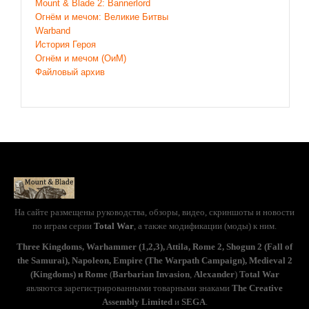
Mount & Blade 2: Bannerlord
Огнём и мечом: Великие Битвы
Warband
История Героя
Огнём и мечом (ОиМ)
Файловый архив
На сайте размещены руководства, обзоры, видео, скриншоты и новости
по играм серии
Total War
, а также модификации (моды) к ним.
Three Kingdoms, Warhammer (1,2,3), Attila, Rome 2, Shogun 2 (Fall of
the Samurai), Napoleon, Empire (The Warpath Campaign), Medieval 2
(Kingdoms) и Rome
(
Barbarian Invasion
,
Alexander
)
Total War
являются зарегистрированными товарными знаками
The Creative
Assembly Limited
и
SEGA
.