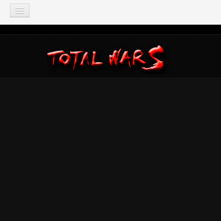
TOTAL WAR
Total War: Three Kingdoms
Total War: Warhammer
Total War: Attila
Total War: Rome 2
Total War: Shogun 2
Napoleon: Total War
Empire: Total War
Medieval 2: Total War
Rome: Total War
Total War: ARENA
Total War Saga
Total War Battles