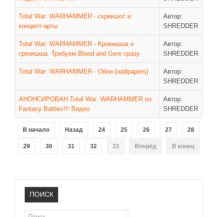
ДРУГИЕ ИГРЫ
Total War: WARHAMMER - скриншот и
Автор:
концепт-арты
SHREDDER
Серия игр Mount and Blade
Total War: WARHAMMER - Кровишша и
Автор:
Вселенные Warhammer
грязишша. Требуем Blood and Gore сразу
SHREDDER
Warhammer 40.000: Dawn of War
Total War: WARHAMMER - Обои (wallpapers)
Автор:
Серия игр «История войн»
SHREDDER
Серия игр «King Arthur»
АНОНСИРОВАН Total War: WARHAMMER по
Автор:
КРЕАТИВ
Fantasy Battles!!! Видео
SHREDDER
Творчество СиЧевиков
В начало
Назад
24
25
26
27
28
Блоги о рыбалке
29
30
31
32
33
Вперёд
В конец
Черный Гетман (роман)
ИСТОРИЯ
Загадки и тайны истории
ПОИСК
Наше время
Поиск