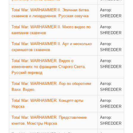
ДРУГИЕ ИГРЫ
Total War: WARHAMMER II. Эпичная битва
Автор:
скавенов и лизардменов. Русская озвучка
SHREDDER
Серия игр Mount and Blade
Total War: WARHAMMER II. Много видео по
Автор:
Вселенные Warhammer
кампании скавенов
SHREDDER
Warhammer 40.000: Dawn of War
Total War: WARHAMMER II. Арт и несколько
Автор:
Серия игр «История войн»
скриншотов скавенов
SHREDDER
Серия игр «King Arthur»
Total War: WARHAMMER. Видео о
Автор:
КРЕАТИВ
изменениях по фракциям Старого Света.
SHREDDER
Русский перевод
Творчество СиЧевиков
Total War: WARHAMMER. Лор по оборотням
Автор:
Блоги о рыбалке
Вахи. Видео.
SHREDDER
Черный Гетман (роман)
Total War: WARHAMMER. Концепт-арты
Автор:
ИСТОРИЯ
Норска
SHREDDER
Загадки и тайны истории
Total War: WARHAMMER. Представление
Автор:
юнитов. Монстры Норска
SHREDDER
Наше время