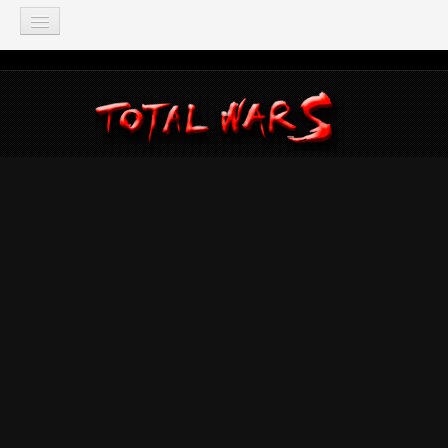
TOTAL WAR
Total War: Three Kingdoms
Total War: Warhammer
Total War: Attila
Total War: Rome 2
Total War: Shogun 2
Napoleon: Total War
Empire: Total War
Medieval 2: Total War
Rome: Total War
Total War: ARENA
Total War Saga
Total War Battles