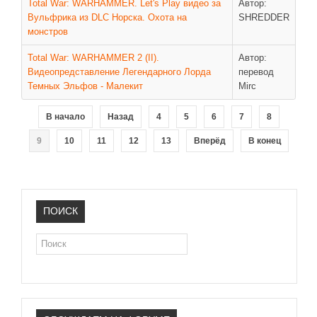
Total War: WARHAMMER. Let's Play видео за
Автор:
Новое время
Вульфрика из DLC Норска. Охота на
SHREDDER
Крестовые походы
монстров
Античность
Total War: WARHAMMER 2 (II).
Автор:
Средние века
Видеопредставление Легендарного Лорда
перевод
Темных Эльфов - Малекит
Mirc
В начало
Назад
4
5
6
7
8
9
10
11
12
13
Вперёд
В конец
ПОИСК
Поиск