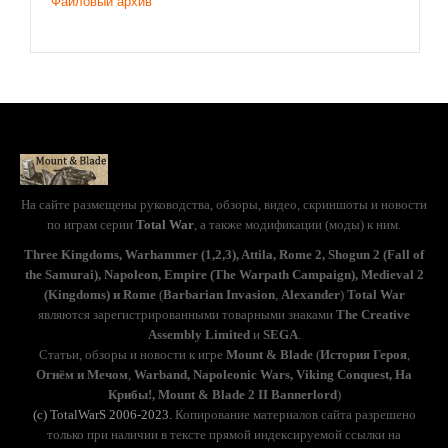
Файловый архив
На сайте размещены руководства, обзоры, видео, скриншоты и новости
по играм серии
Total War
, а также модификации (моды) к ним.
Three Kingdoms, Warhammer (1,2,3), Attila, Rome 2, Shogun 2 (Fall of
the Samurai), Napoleon, Empire (The Warpath Campaign), Medieval 2
(Kingdoms) и Rome
(
Barbarian Invasion
,
Alexander
)
Total War
являются зарегистрированными товарными знаками
The Creative
Assembly Limited
и
SEGA
.
Статьи, обзоры и новости к игре
Mount & Blade
(
История Героя
,
Огнём и Мечом
,
Warband, Napoleonic Wars, Viking Conquest, На
Крибы!, Mount & Blade 2 II Bannerlord
)
(с) TotalWarS 2006-2023.
Копирование материалов сайта разрешено
только при наличии в тексте прямой индексируемой ссылки на