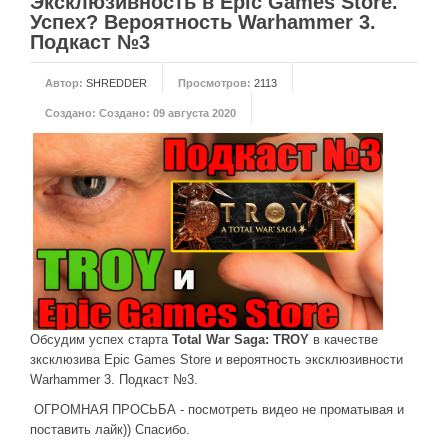
Эксклюзивность в Epic Games Store.
Новое время
Успех? Вероятность Warhammer 3.
Крестовые походы
Подкаст №3
Античность
Автор:
SHREDDER
Просмотров:
2113
Средние века
Создано:
Создано: 09 августа 2020
Обсудим успех старта
Total War Saga: TROY
в качестве
зксклюзива Epic Games Store и вероятность эксклюзивности
Warhammer 3. Подкаст №3.
ОГРОМНАЯ ПРОСЬБА - посмотреть видео не проматывая и
поставить лайк)) Спасибо.