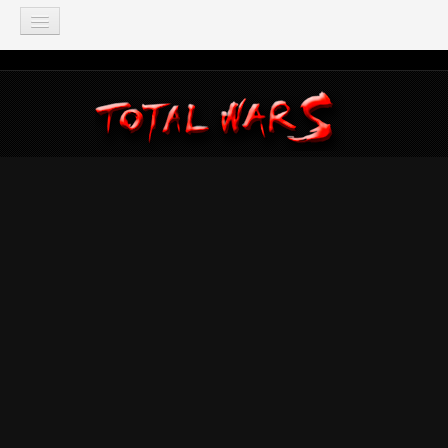
TOTAL WAR
Total War: Three Kingdoms
Total War: Warhammer
Total War: Attila
Total War: Rome 2
Total War: Shogun 2
Napoleon: Total War
Empire: Total War
Medieval 2: Total War
Rome: Total War
Total War: ARENA
Total War Saga
Total War Battles