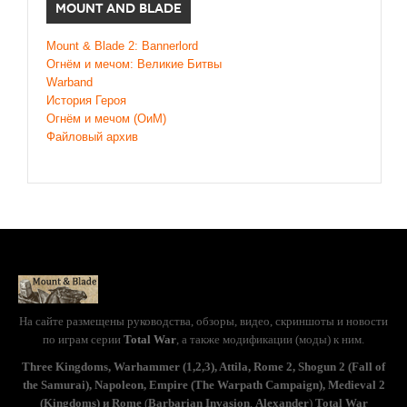
MOUNT AND BLADE
Mount & Blade 2: Bannerlord
Огнём и мечом: Великие Битвы
Warband
История Героя
Огнём и мечом (ОиМ)
Файловый архив
На сайте размещены руководства, обзоры, видео, скриншоты и новости
по играм серии
Total War
, а также модификации (моды) к ним.
Three Kingdoms, Warhammer (1,2,3), Attila, Rome 2, Shogun 2 (Fall of
the Samurai), Napoleon, Empire (The Warpath Campaign), Medieval 2
(Kingdoms) и Rome
(
Barbarian Invasion
,
Alexander
)
Total War