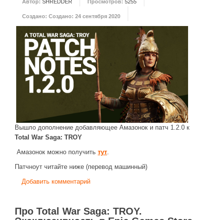
Автор:
SHREDDER
Просмотров:
5255
ДРУГИЕ ИГРЫ
Создано:
Создано: 24 сентября 2020
Серия игр Mount and Blade
Вселенные Warhammer
Warhammer 40.000: Dawn of War
Серия игр «История войн»
Серия игр «King Arthur»
КРЕАТИВ
Творчество СиЧевиков
Вышло дополнение добавляющее Амазонок и патч 1.2.0 к
Total War Saga: TROY
Блоги о рыбалке
Амазонок можно получить
тут
.
Черный Гетман (роман)
Патчноут читайте ниже (перевод машинный)
ИСТОРИЯ
Добавить комментарий
Загадки и тайны истории
Наше время
Про Total War Saga: TROY.