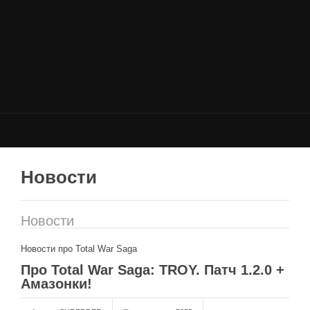
НОВОСТИ
Общие новости
Новости Total War: WARHAMMER
Новости Total War: Attila
Новости Total War: Rome 2
ОБЩИЕ СТАТЬИ
ФОРУМ
Новости
МОДЫ
Новости
Моддинг ROME 2
Моддинг Empire
Новости про Total War Saga
Моддинг Shogun 2
Про Total War Saga: TROY. Патч 1.2.0 +
Амазонки!
Моддинг Napoleon
Моддинг MEDIEVAL 2