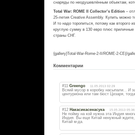
снаряды по неодушевлённым объектам, кото
Total War: ROME II Collector’s Edition
– отл
25-летия Creative Assembly. Купить можно 
И то надо торопиться, потому как второго 
круглую сумму в 130 евро плюс приличные д
страны СНГ.
{gallery}Total-War-Rome-2-II/ROME-2-CE{/galle
Комментарии
#11
Greengo
11.05.2013 02:29
Всяий мусор в коробку насыпали... И 
центуриона или там бюст Цезаря, тогд
#12
Накасикасенасука
15.05.2013 05:36
Не пойму на кой нужна эта Индия многи
Индия. Вы еще Китай ненужный ждите,
Китай м-да.