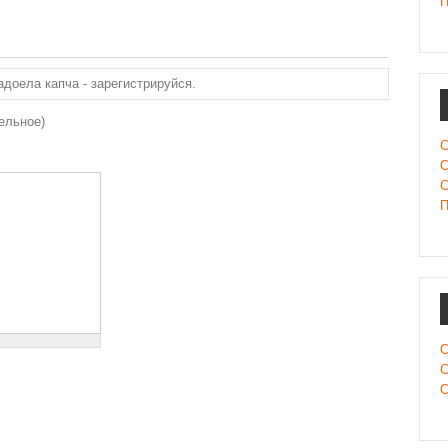
П
доела капча - зарегистрируйся.
ельное)
С
С
С
П
С
С
С