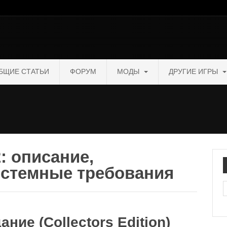
БЩИЕ СТАТЬИ
ФОРУМ
МОДЫ
ДРУГИЕ ИГРЫ
: описание,
истемные требования
П
ние (Collectors Edition)