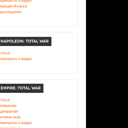
криншоты и видео
ракции (Кланы)
рохождения
NAPOLEON: TOTAL WAR
татьи
криншоты и видео
EMPIRE: TOTAL WAR
татьи
енералам
дмиралам
етевая игра
криншоты и видео