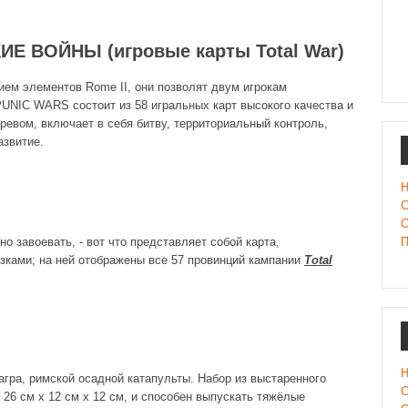
КИЕ ВОЙНЫ (игровые карты
Total War)
ием элементов Rome II, они позволят двум игрокам
UNIC WARS состоит из 58 игральных карт высокого качества и
древом, включает в себя битву, территориальный контроль,
азвитие.
Н
С
С
о завоевать, - вот что представляет собой карта,
П
язками; на ней отображены все 57 провинций кампании
Total
Н
ра, римской осадной катапульты. Набор из выстаренного
С
 26 см x 12 см x 12 см, и способен выпускать тяжёлые