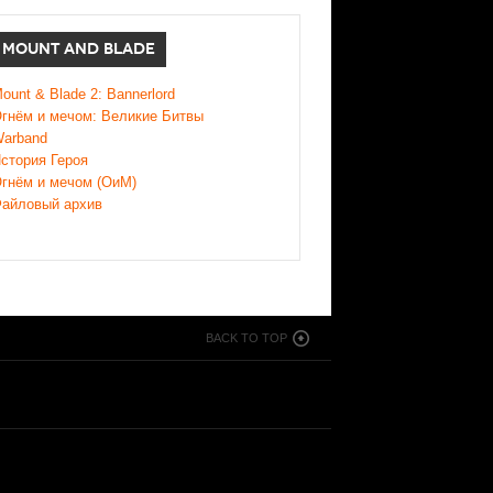
MOUNT AND BLADE
ount & Blade 2: Bannerlord
гнём и мечом: Великие Битвы
arband
стория Героя
гнём и мечом (ОиМ)
айловый архив
BACK TO TOP