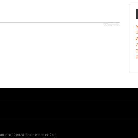
JComments
M
О
W
И
О
Ф
анного пользователя на сайте