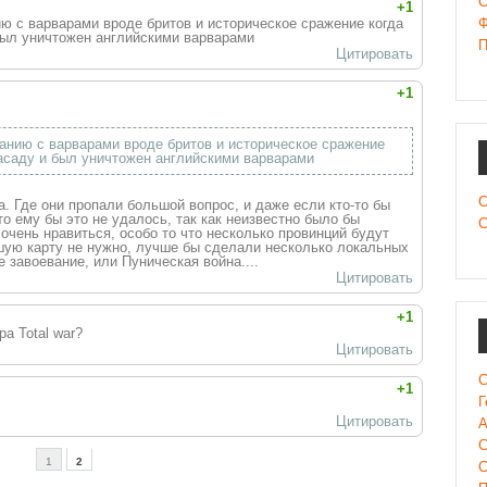
C
+1
ю с варварами вроде бритов и историческое сражение когда
Ф
был уничтожен английскими варварами
П
Цитировать
+1
анию с варварами вроде бритов и историческое сражение
засаду и был уничтожен английскими варварами
С
. Где они пропали большой вопрос, и даже если кто-то бы
о ему бы это не удалось, так как неизвестно было бы
С
очень нравиться, особо то что несколько провинций будут
шую карту не нужно, лучше бы сделали несколько локальных
е завоевание, или Пуническая война....
Цитировать
+1
а Total war?
Цитировать
С
+1
Г
Цитировать
А
С
1
2
С