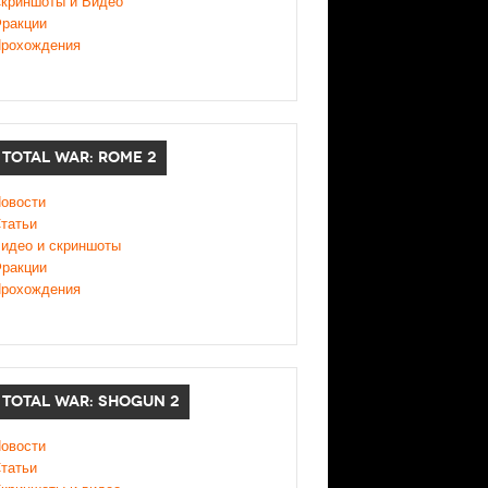
криншоты и Видео
ракции
рохождения
TOTAL WAR: ROME 2
овости
татьи
идео и скриншоты
ракции
рохождения
TOTAL WAR: SHOGUN 2
овости
татьи