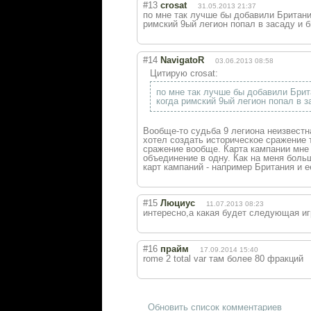
#13
crosat
31.05.2013 21:37
по мне так лучше бы добавили Британи
римский 9ый легион попал в засаду и 
#14
NavigatoR
03.06.2013 08:58
Цитирую crosat:
по мне так лучше бы добавили Брит
когда римский 9ый легион попал в 
Вообще-то судьба 9 легиона неизвестна
хотел создать историческое сражение т
сражение вообще. Карта кампании мне 
объединение в одну. Как на меня боль
карт кампаний - например Британия и е
#15
Люциус
11.07.2013 08:23
интересно,а какая будет следующая игр
#16
прайм
17.09.2014 15:40
rome 2 total var там более 80 фракций
Обновить список комментариев