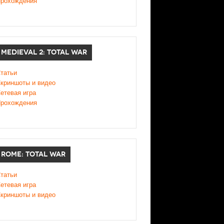
рохождения
MEDIEVAL 2: TOTAL WAR
татьи
криншоты и видео
етевая игра
рохождения
ROME: TOTAL WAR
татьи
етевая игра
криншоты и видео