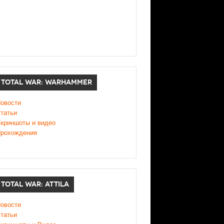
TOTAL WAR: WARHAMMER
овости
татьи
криншоты и видео
рохождения
TOTAL WAR: ATTILA
овости
татьи