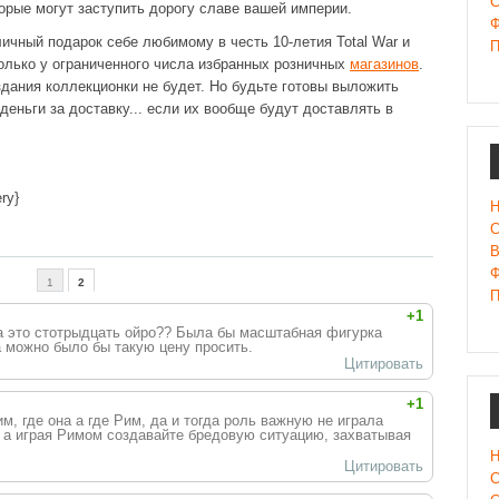
С
рые могут заступить дорогу славе вашей империи.
Ф
ичный подарок себе любимому в честь 10-летия Total War и
П
только у ограниченного числа избранных розничных
магазинов
.
издания коллекционки не будет. Но будьте готовы выложить
еньги за доставку... если их вообще будут доставлять в
ry}
Н
С
В
Ф
1
2
П
+1
за это стотрыдцать ойро?? Была бы масштабная фигурка
а можно было бы такую цену просить.
Цитировать
+1
м, где она а где Рим, да и тогда роль важную не играла
 а играя Римом создавайте бредовую ситуацию, захватывая
Н
Цитировать
С