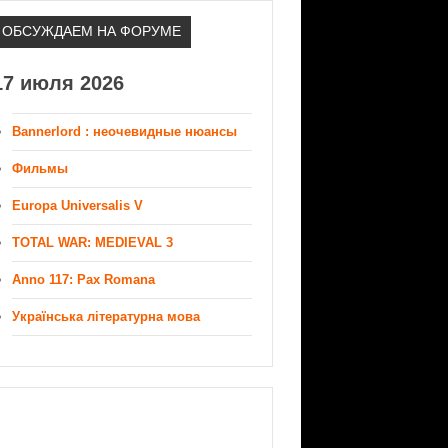
ОБСУЖДАЕМ НА ФОРУМЕ
17 июля 2026
Bannerlord : неочевидные нюансы
Фильмы
Europa Universalis V
TOTAL WAR: MEDIEVAL 3
Anno 117: Pax Romana
Українська літературна мова