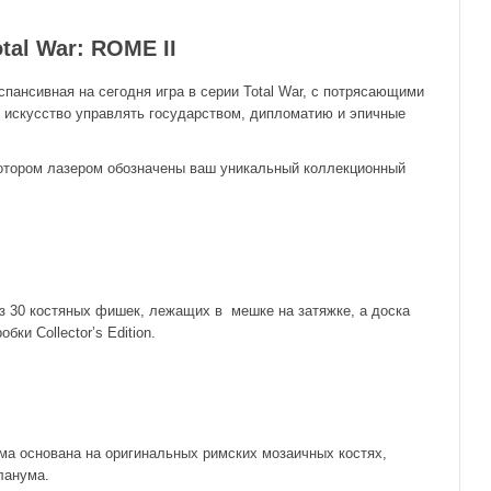
tal
War
:
ROME
II
спансивная на сегодня игра в серии Total War, с потрясающими
, искусство управлять государством, дипломатию и эпичные
 котором лазером обозначены ваш уникальный коллекционный
из 30 костяных фишек, лежащих в мешке на затяжке, а доска
ки Collector’s Edition.
рма основана на оригинальных римских мозаичных костях,
ланума.