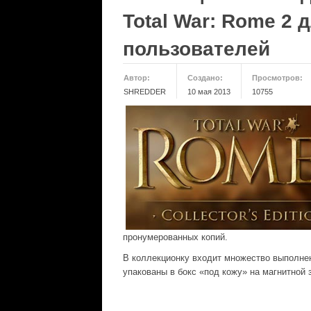
Total War: Rome 2
пользователей
Автор:
Создано:
Просмотров:
SHREDDER
10 мая 2013
10755
пронумерованных копий.
В коллекционку входит множество выполнен
упакованы в бокс «под кожу» на магнитной 