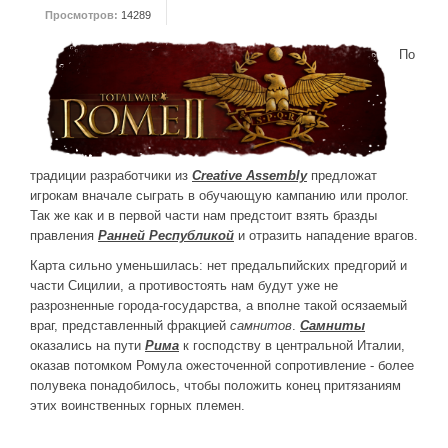
Просмотров:
14289
ДРУГИЕ ИГРЫ
По
Серия игр Mount and Blade
Вселенные Warhammer
Warhammer 40.000: Dawn of War
Серия игр «История войн»
традиции разработчики из
Creative Assembly
предложат
Серия игр «King Arthur»
игрокам вначале сыграть в обучающую кампанию или пролог.
Так же как и в первой части нам предстоит взять бразды
КРЕАТИВ
правления
Ранней Республикой
и отразить нападение врагов.
Творчество СиЧевиков
Карта сильно уменьшилась: нет предальпийских предгорий и
части Сицилии, а противостоять нам будут уже не
Блоги о рыбалке
разрозненные города-государства, а вполне такой осязаемый
Черный Гетман (роман)
враг, представленный фракцией
самнитов
.
Самниты
оказались на пути
Рима
к господству в центральной Италии,
ИСТОРИЯ
оказав потомком Ромула ожесточенной сопротивление - более
полувека понадобилось, чтобы положить конец притязаниям
Загадки и тайны истории
этих воинственных горных племен.
Наше время