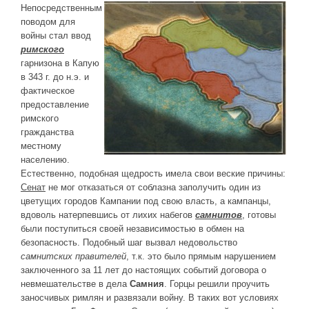
Непосредственным
поводом для
войны стал ввод
римског
о
гарнизона в Капую
в 343 г. до н.э. и
фактическое
предоставление
римского
гражданства
местному
населению.
Естественно, подобная щедрость имела свои веские причины:
Сенат
не мог отказаться от соблазна заполучить один из
цветущих городов Кампании под свою власть, а кампанцы,
вдоволь натерпевшись от лихих набегов
самнитов
, готовы
были поступиться своей независимостью в обмен на
безопасность. Подобный шаг вызвал недовольство
самнитских правителей
, т.к. это было прямым нарушением
заключенного за 11 лет до настоящих событий договора о
невмешательстве в дела
Самния
. Горцы решили проучить
заносчивых римлян и развязали войну. В таких вот условиях