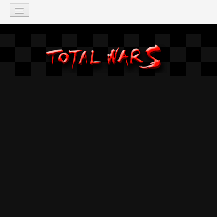
TOTAL WAR
Total War: Three Kingdoms
Total War: Warhammer
Total War: Attila
Total War: Rome 2
Total War: Shogun 2
Napoleon: Total War
Empire: Total War
Medieval 2: Total War
Rome: Total War
Total War: ARENA
Total War Saga
Total War Battles