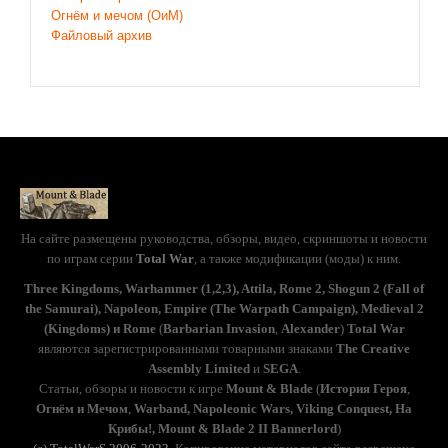
Огнём и мечом (ОиМ)
Файловый архив
На сайте размещены руководства, обзоры, видео, скриншоты и новости
по играм серии
Total War
, а также модификации (моды) к ним.
Three Kingdoms, Warhammer (1,2,3), Attila, Rome 2, Shogun 2 (Fall of
the Samurai), Napoleon, Empire (The Warpath Campaign), Medieval 2
(Kingdoms) и Rome
(
Barbarian Invasion
,
Alexander
)
Total War
являются зарегистрированными товарными знаками
The Creative
Assembly Limited
и
SEGA
.
Статьи, обзоры и новости к игре
Mount & Blade
(
История Героя
,
Огнём и Мечом
,
Warband, Napoleonic Wars, Viking Conquest, На
Крибы!, Mount & Blade 2 II Bannerlord
)