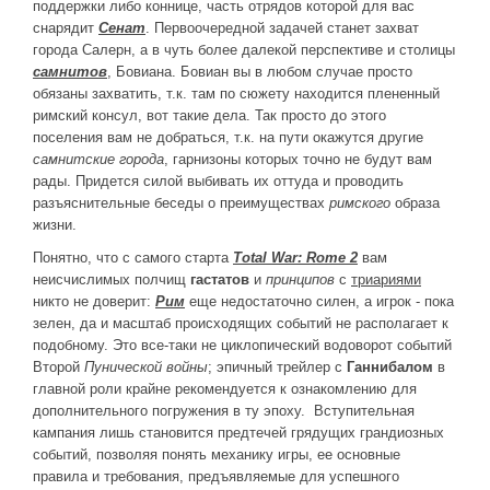
поддержки либо коннице, часть отрядов которой для вас
снарядит
Сенат
. Первоочередной задачей станет захват
города Салерн, а в чуть более далекой перспективе и столицы
самнитов
, Бовиана. Бовиан вы в любом случае просто
обязаны захватить, т.к. там по сюжету находится плененный
римский консул, вот такие дела. Так просто до этого
поселения вам не добраться, т.к. на пути окажутся другие
самнитские города
, гарнизоны которых точно не будут вам
рады. Придется силой выбивать их оттуда и проводить
разъяснительные беседы о преимуществах
римского
образа
жизни.
Понятно, что с самого старта
Total War: Rome 2
вам
неисчислимых полчищ
гастатов
и
принципов
с
триариями
никто не доверит:
Рим
еще недостаточно силен, а игрок - пока
зелен, да и масштаб происходящих событий не располагает к
подобному. Это все-таки не циклопический водоворот событий
Второй
Пунической войны
; эпичный трейлер с
Ганнибалом
в
главной роли крайне рекомендуется к ознакомлению для
дополнительного погружения в ту эпоху. Вступительная
кампания лишь становится предтечей грядущих грандиозных
событий, позволяя понять механику игры, ее основные
правила и требования, предъявляемые для успешного