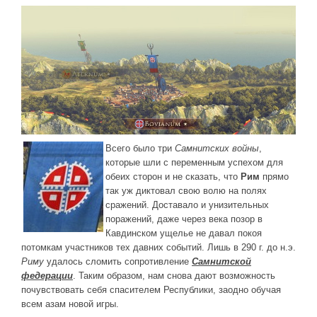
Новое время
Крестовые походы
Античность
Средние века
Всего было три
Самнитских войны
,
которые шли с переменным успехом для
обеих сторон и не сказать, что
Рим
прямо
так уж диктовал свою волю на полях
сражений. Доставало и унизительных
поражений, даже через века позор в
Кавдинском ущелье не давал покоя
потомкам участников тех давних событий. Лишь в 290 г. до н.э.
Риму
удалось сломить сопротивление
Самнитской
федерации
. Таким образом, нам снова дают возможность
почувствовать себя спасителем Республики, заодно обучая
всем азам новой игры.