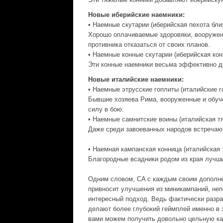
Новые иберийские наемники:
• Наемные скутарии (иберийская пехота бли
Хорошо оплачиваемые здоровяки, вооружен
противника отказаться от своих планов.
• Наемные конные скутарии (иберийская кон
Эти конные наемники весьма эффективно д
Новые италийские наемники:
• Наемные этрусские гоплиты (италийские г
Бывшие хозяева Рима, вооруженные и обуч
силу в бою.
• Наемные самнитские воины (италийская т
Даже среди завоеванных народов встречаю
• Наемная кампанская конница (италийская 
Благородные всадники родом из края лучши
Одним словом, CA с каждым своим дополне
привносит улучшения из миникампаний, неп
интересный подход. Ведь фактически разр
делают более глубокий геймплей именно в 
вами можем получить довольно цельную ка