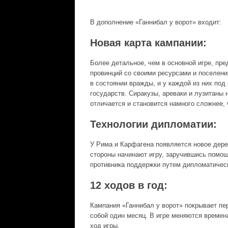
В дополнение «Ганнибал у ворот» входит:
Новая карта кампании:
Более детальное, чем в основной игре, пр
провинций со своими ресурсами и поселен
в состоянии вражды, и у каждой из них по
государств. Сиракузы, ареваки и лузитаны 
отличается и становится намного сложнее, 
Технологии дипломатии:
У Рима и Карфагена появляется новое дере
стороны начинают игру, заручившись помощ
противника поддержки путем дипломатическ
12 ходов в год:
Кампания «Ганнибал у ворот» покрывает пер
собой один месяц. В игре меняются времен
ход игры.