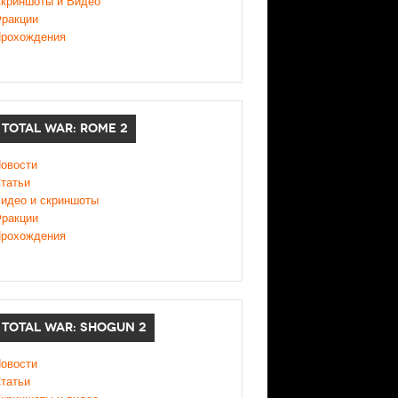
криншоты и Видео
ракции
рохождения
TOTAL WAR: ROME 2
овости
татьи
идео и скриншоты
ракции
рохождения
TOTAL WAR: SHOGUN 2
овости
татьи