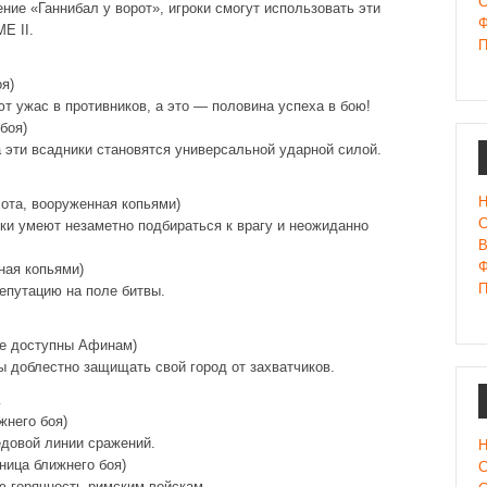
С
ие «Ганнибал у ворот», игроки смогут использовать эти
Ф
E II.
П
я)
т ужас в противников, а это — половина успеха в бою!
 боя)
эти всадники становятся универсальной ударной силой.
Н
хота, вооруженная копьями)
С
ки умеют незаметно подбираться к врагу и неожиданно
В
Ф
ная копьями)
П
епутацию на поле битвы.
же доступны Афинам)
ы доблестно защищать свой город от захватчиков.
жнего боя)
едовой линии сражений.
Н
ница ближнего боя)
С
ю горячность римским войскам.