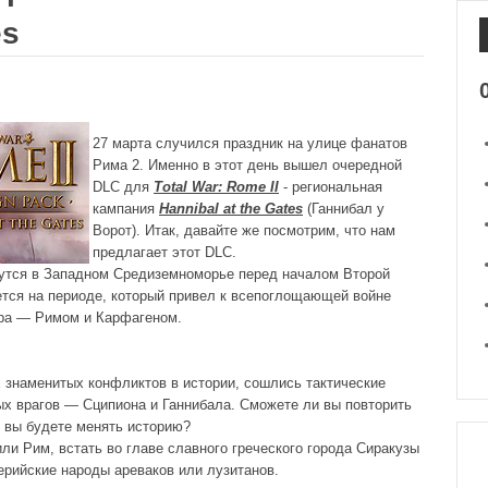
es
27 марта случился праздник на улице фанатов
Рима 2. Именно в этот день вышел очередной
DLC для
Total War: Rome II
- региональная
кампания
Hannibal at the Gates
(Ганнибал у
Ворот). Итак, давайте же посмотрим, что нам
предлагает этот DLC.
жутся в Западном Средиземноморье перед началом Второй
тся на периоде, который привел к всепоглощающей войне
ра — Римом и Карфагеном.
 знаменитых конфликтов в истории, сошлись тактические
тых врагов — Сципиона и Ганнибала. Сможете ли вы повторить
к вы будете менять историю?
ли Рим, встать во главе славного греческого города Сиракузы
берийские народы ареваков или лузитанов.