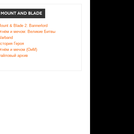
MOUNT AND BLADE
ount & Blade 2: Bannerlord
гнём и мечом: Великие Битвы
arband
стория Героя
гнём и мечом (ОиМ)
айловый архив