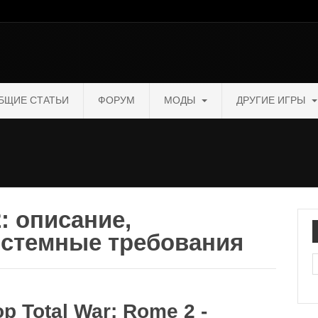
БЩИЕ СТАТЬИ
ФОРУМ
МОДЫ
ДРУГИЕ ИГРЫ
: описание,
истемные требования
П
р Total War: Rome 2 -