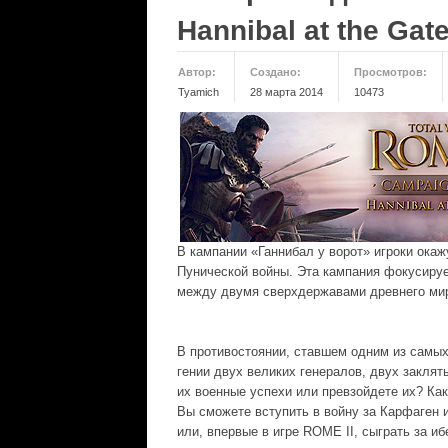
Hannibal at the Gat
Автор:
Создано:
Просмотров:
Tyamich
28 марта 2014
10473
В кампании «Ганнибал у ворот» игроки ока
Пунической войны. Эта кампания фокусируе
между двумя сверхдержавами древнего ми
В противостоянии, ставшем одним из самых
гении двух великих генералов, двух закля
их военные успехи или превзойдете их? Ка
Вы сможете вступить в войну за Карфаген и
или, впервые в игре ROME II, сыграть за и