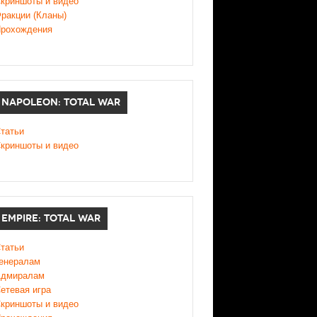
криншоты и видео
ракции (Кланы)
рохождения
NAPOLEON: TOTAL WAR
татьи
криншоты и видео
EMPIRE: TOTAL WAR
татьи
енералам
дмиралам
етевая игра
криншоты и видео