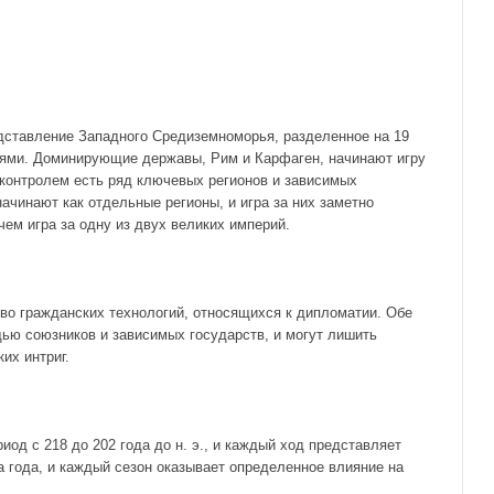
едставление Западного Средиземноморья, разделенное на 19
иями. Доминирующие державы, Рим и Карфаген, начинают игру
д контролем есть ряд ключевых регионов и зависимых
начинают как отдельные регионы, и игра за них заметно
чем игра за одну из двух великих империй.
во гражданских технологий, относящихся к дипломатии. Обе
ью союзников и зависимых государств, и могут лишить
их интриг.
иод с 218 до 202 года до н. э., и каждый ход представляет
а года, и каждый сезон оказывает определенное влияние на