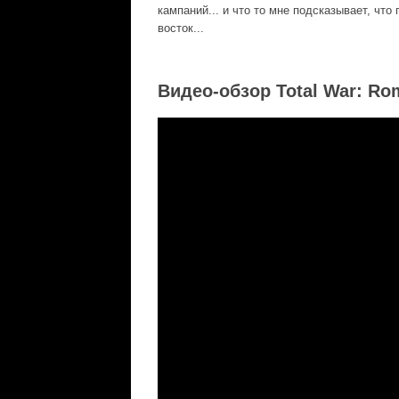
кампаний... и что то мне подсказывает, что
восток...
Видео-обзор Total War: Rom