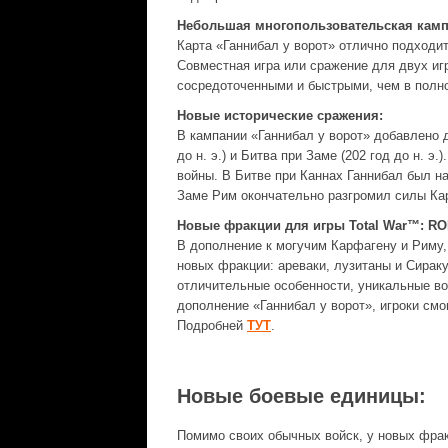
Небольшая многопользовательская камп
Карта «Ганнибал у ворот» отлично подходит
Совместная игра или сражение для двух игр
сосредоточенными и быстрыми, чем в полн
Новые исторические сражения:
В кампании «Ганнибал у ворот» добавлено д
до н. э.) и Битва при Заме (202 год до н. 
войны. В Битве при Каннах Ганнибал был н
Заме Рим окончательно разгромил силы Ка
Новые фракции для игры Total War™: RO
В дополнение к могучим Карфагену и Риму, 
новых фракции: ареваки, лузитаны и Сираку
отличительные особенности, уникальные во
дополнение «Ганнибал у ворот», игроки смо
Подробней
ТУТ
.
Новые боевые единицы:
Помимо своих обычных войск, у новых фрак