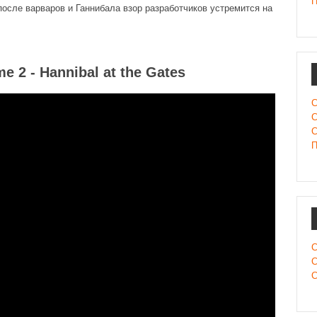
П
 после варваров и Ганнибала взор разработчиков устремится на
e 2 - Hannibal at the Gates
С
С
С
П
С
С
С