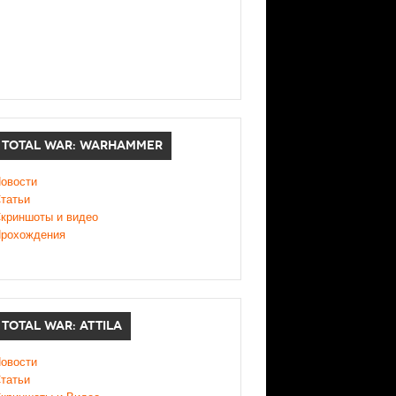
TOTAL WAR: WARHAMMER
овости
татьи
криншоты и видео
рохождения
TOTAL WAR: ATTILA
овости
татьи