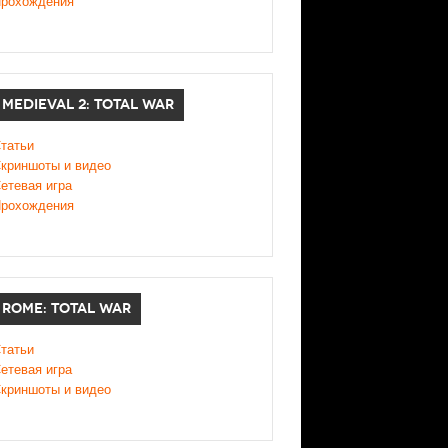
рохождения
MEDIEVAL 2: TOTAL WAR
татьи
криншоты и видео
етевая игра
рохождения
ROME: TOTAL WAR
татьи
етевая игра
криншоты и видео