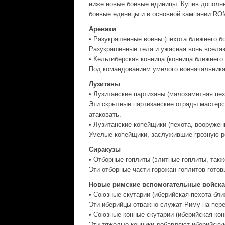
ниже новые боевые единицы. Купив дополнен
боевые единицы и в основной кампании ROM
Ареваки
• Разукрашенные воины (пехота ближнего бо
Разукрашенные тела и ужасная вонь вселяю
• Кельтиберская конница (конница ближнего
Под командованием умелого военачальника 
Лузитаны
• Лузитанские партизаны (малозаметная пе
Эти скрытные партизанские отряды мастерс
атаковать.
• Лузитанские копейщики (пехота, вооружен
Умелые копейщики, заслужившие грозную р
Сиракузы
• Отборные гоплиты (элитные гоплиты, так
Эти отборные части горожан-гоплитов готов
Новые римские вспомогательные войска
• Союзные скутарии (иберийская пехота бли
Эти иберийцы отважно служат Риму на пер
• Союзные конные скутарии (иберийская кон
Эти тяжелые конники добавляют иберийску