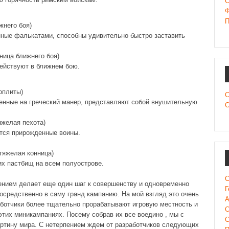
C
Ф
П
жнего боя)
ные фалькатами, способны удивительно быстро заставить
ница ближнего боя)
ействуют в ближнем бою.
оплиты)
С
енные на греческий манер, представляют собой внушительную
С
яжелая пехота)
тся прирожденные воины.
тяжелая конница)
х пастбищ на всем полуострове.
С
нием делает еще один шаг к совершенству и одновременно
Г
осредственно в саму гранд кампанию. На мой взгляд это очень
А
аботчики более тщательно прорабатывают игровую местность и
С
этих миникампаниях. Посему собрав их все воедино , мы с
С
ртину мира. С нетерпением ждем от разработчиков следующих