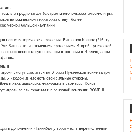
ания:
 тем, кто предпочитает быстрые многопользовательские игры.
оков на компактной территории станут более
оразмерной большой кампании.
ва новых исторических сражения: Битва при Каннах (216 год
э.). Эти битвы стали ключевыми сражениями Второй Пунической
а вершине своего могущества при вторжении в Италию, а при
рфагена.
Н
ME II
С
игроки смогут сразиться во Второй Пунической войне за три
С
зы. У каждой из них есть свои сильные стороны,
П
йска и свое начальное положение в кампании. Купив
гут играть за эти фракции и в основной кампании ROME II.
Н
С
ций в дополнении «Ганнибал у ворот» есть перечисленные