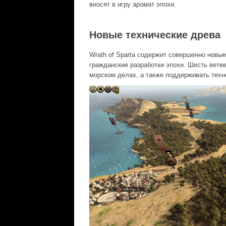
вносят в игру аромат эпохи.
Новые технические древа
Wrath of Sparta содержит совершенно новы
гражданские разработки эпохи. Шесть ветве
морском делах, а также поддерживать техн