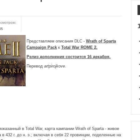
смотров:
05
Представляем описания DLC -
Wrath of Sparta
Campaign Pack
к
Total War ROME 2.
Релиз дополнения состоится 16 декабря.
Перевод
artpirojkovе
.
казанный в Total War, карта кампании Wrath of Sparta - живое
в 432 г. до н. э.; включая в себя 22 провинции, поделенные на