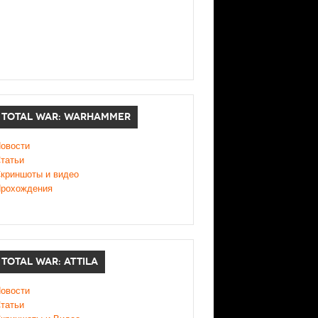
TOTAL WAR: WARHAMMER
овости
татьи
криншоты и видео
рохождения
TOTAL WAR: ATTILA
овости
татьи