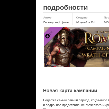
подробности
Автор:
Создано:
Про
Перевод artpirojkovе
04 декабря 2014
108
Новая карта кампании
Содержа самый ранний период, когда-либо по
и подробное представление греческого мира 