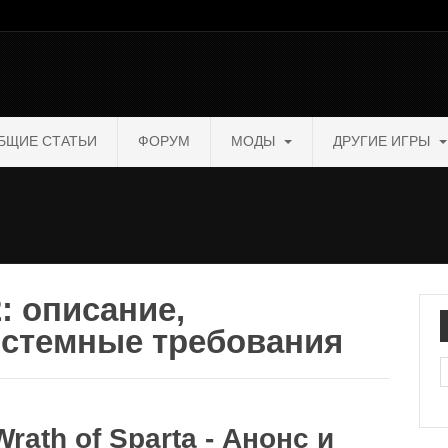
БЩИЕ СТАТЬИ
ФОРУМ
МОДЫ
ДРУГИЕ ИГРЫ
: описание,
истемные требования
П
Wrath of Sparta - Анонс и