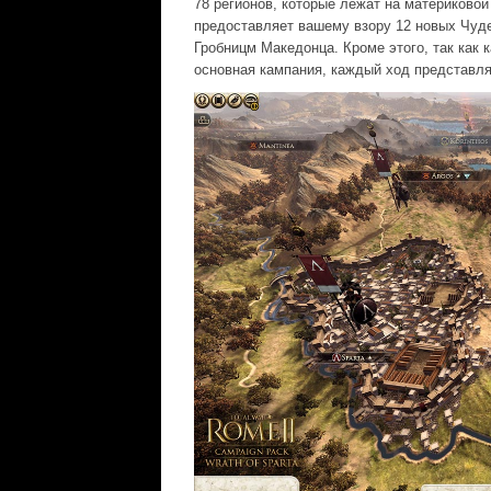
78 регионов, которые лежат на материковой
предоставляет вашему взору 12 новых Чуде
Гробницм Македонца. Кроме этого, так как 
основная кампания, каждый ход представля