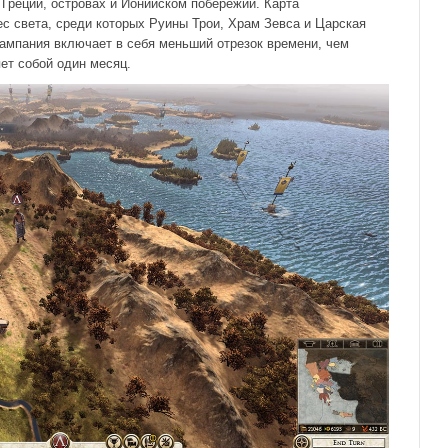
 Греции, островах и Ионийском побережии. Карта
с света, среди которых Руины Трои, Храм Зевса и Царская
кампания включает в себя меньший отрезок времени, чем
ет собой один месяц.