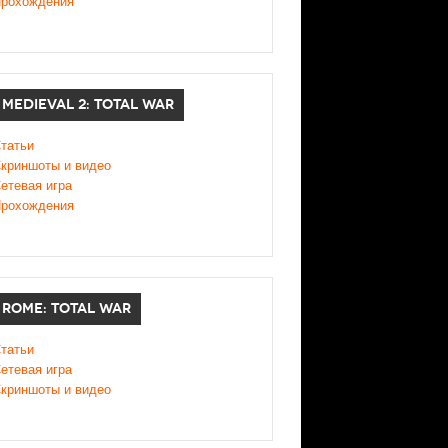
рохождения
MEDIEVAL 2: TOTAL WAR
татьи
криншоты и видео
етевая игра
рохождения
ROME: TOTAL WAR
татьи
етевая игра
криншоты и видео