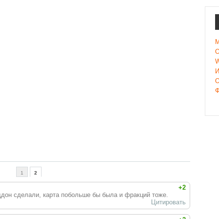
M
О
W
И
О
Ф
1
2
+2
дон сделали, карта побольше бы была и фракций тоже.
Цитировать