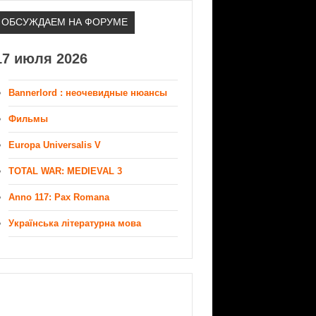
ОБСУЖДАЕМ НА ФОРУМЕ
17 июля 2026
Bannerlord : неочевидные нюансы
Фильмы
Europa Universalis V
TOTAL WAR: MEDIEVAL 3
Anno 117: Pax Romana
Українська літературна мова