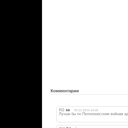
Комментарии
#11
sa
05.12.2014 19:48
Лучше бы по Пелопонесским войнам ад