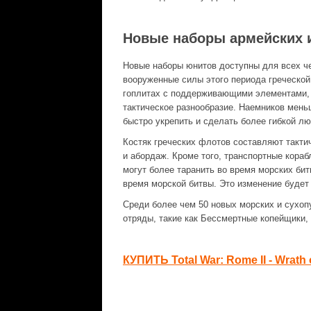
Новые наборы армейских 
Новые наборы юнитов доступны для всех ч
вооруженные силы этого периода греческой
гоплитах с поддерживающими элементами, 
тактическое разнообразие. Наемников мень
быстро укрепить и сделать более гибкой л
Костяк греческих флотов составляют такти
и абордаж. Кроме того, транспортные кораб
могут более таранить во время морских би
время морской битвы. Это изменение будет
Среди более чем 50 новых морских и сухоп
отряды, такие как Бессмертные копейщики,
КУПИТЬ Total War: Rome II - Wrath 