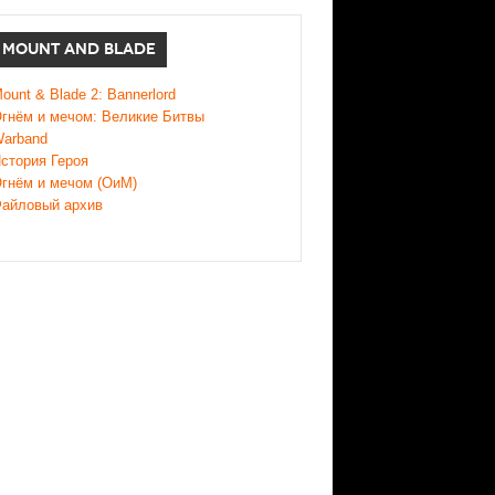
MOUNT AND BLADE
ount & Blade 2: Bannerlord
гнём и мечом: Великие Битвы
arband
стория Героя
гнём и мечом (ОиМ)
айловый архив