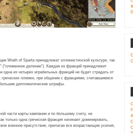
C
Ф
П
С
ии Wrath of Sparta принадлежат эллинистичской культуре, так
С
м" ("племенное деление"). Каждая из фракций принадлежит
 ни одна из четырех играбельных фракций не будет страдать от
х греческих племен, при общении с фракциями, считавшимися
я большие дипломатические штрафы.
С
Г
ной части карты кампании и по большому счету, не
А
как только одна греческая фракция начинает доминировать,
С
вое военное присутствие, прилагая все возрастающие усилия,
С