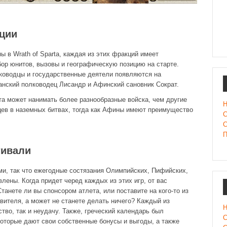
ции
 в Wrath of Sparta, каждая из этих фракций имеет
ор юнитов, вызовы и географическую позицию на старте.
ководцы и государственные деятели появляются на
анский полководец Лисандр и Афинский сановник Сократ.
та может нанимать более разнообразные войска, чем другие
Н
цев в наземных битвах, тогда как Афины имеют преимущество
С
С
П
тивали
ми, так что ежегодные состязания Олимпийских, Пифийских,
лены. Когда придет черед каждых из этих игр, от вас
танете ли вы спонсором атлета, или поставите на кого-то из
вителя, а может не станете делать ничего? Каждый из
Н
во, так и неудачу. Также, греческий календарь был
С
оторые дают свои собственные бонусы и выгоды, а также