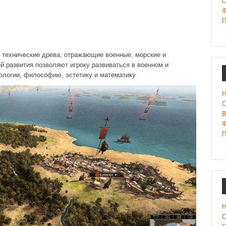
С
Ф
П
е технические древа, отражающие военные, морские и
й развития позволяют игроку развиваться в военном и
ологии, философию, эстетику и математику
Н
С
В
Ф
П
Н
С