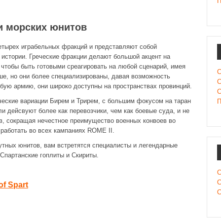
П
и морских юнитов
етырех играбельных фракций и представляют собой
 истории. Греческие фракции делают большой акцент на
чтобы быть готовыми среагировать на любой сценарий, имея
С
ше, но они более специализированы, давая возможность
С
юбую армию, они широко доступны на пространствах провинций.
С
ческие вариации Бирем и Трирем, с большим фокусом на таран
П
ли дейсвуют более как перевозчики, чем как боевые суда, и не
тв, сокращая нечестное преимущество военных конвоев во
 работать во всех кампаниях ROME II.
утных юнитов, вам встретятся специалисты и легендарные
 Спартанские гоплиты и Скириты.
С
С
of Spart
С