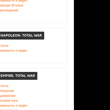
криншоты и видео
ракции (Кланы)
рохождения
NAPOLEON: TOTAL WAR
татьи
криншоты и видео
EMPIRE: TOTAL WAR
татьи
енералам
дмиралам
етевая игра
криншоты и видео