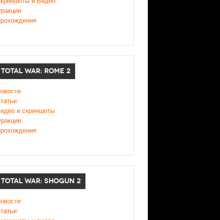
криншоты и Видео
ракции
рохождения
TOTAL WAR: ROME 2
овости
татьи
идео и скриншоты
ракции
рохождения
TOTAL WAR: SHOGUN 2
овости
татьи