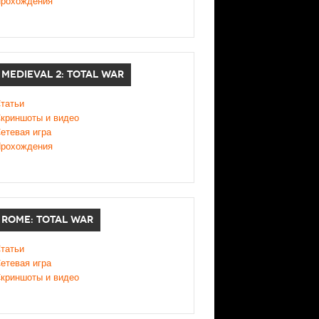
рохождения
MEDIEVAL 2: TOTAL WAR
татьи
криншоты и видео
етевая игра
рохождения
ROME: TOTAL WAR
татьи
етевая игра
криншоты и видео