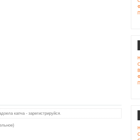
С
Ф
П
Н
С
В
Ф
П
доела капча - зарегистрируйся.
ельное)
Н
С