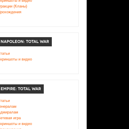
криншоты и видео
ракции (Кланы)
рохождения
NAPOLEON: TOTAL WAR
татьи
криншоты и видео
EMPIRE: TOTAL WAR
татьи
енералам
дмиралам
етевая игра
криншоты и видео