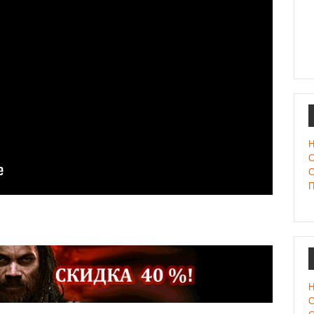
Н
С
С
П
Н
С