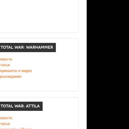
TOTAL WAR: WARHAMMER
овости
татьи
криншоты и видео
рохождения
TOTAL WAR: ATTILA
овости
татьи