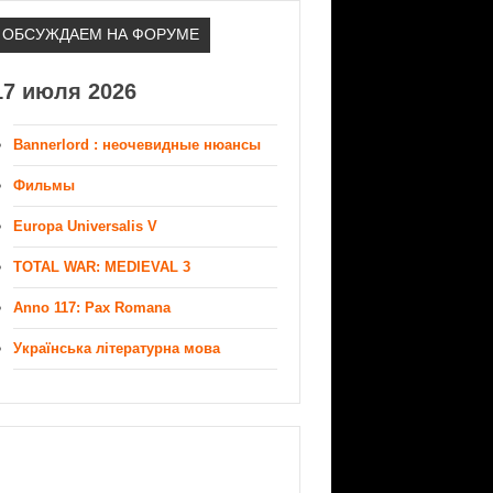
ОБСУЖДАЕМ НА ФОРУМЕ
17 июля 2026
Bannerlord : неочевидные нюансы
Фильмы
Europa Universalis V
TOTAL WAR: MEDIEVAL 3
Anno 117: Pax Romana
Українська літературна мова