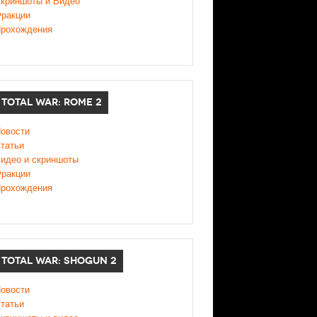
криншоты и Видео
ракции
рохождения
TOTAL WAR: ROME 2
овости
татьи
идео и скриншоты
ракции
рохождения
TOTAL WAR: SHOGUN 2
овости
татьи