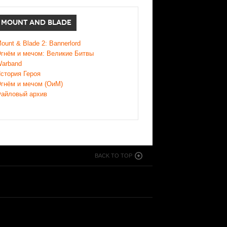
MOUNT AND BLADE
ount & Blade 2: Bannerlord
гнём и мечом: Великие Битвы
arband
стория Героя
гнём и мечом (ОиМ)
айловый архив
BACK TO TOP