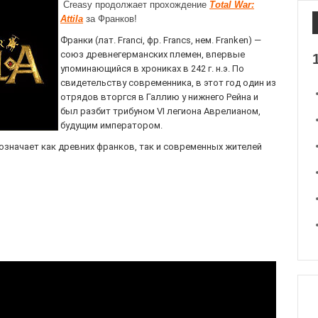
Creasy продолжает прохождение
Total War:
Attila
за Франков!
Франки (лат. Franci, фр. Francs, нем. Franken) —
союз древнегерманских племен, впервые
упоминающийся в хрониках в 242 г. н.э. По
свидетельству современника, в этот год один из
отрядов вторгся в Галлию у нижнего Рейна и
был разбит трибуном VI легиона Аврелианом,
будущим императором.
означает как древних франков, так и современных жителей