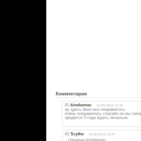
Комментарии
#1
kinehemec
14.02.2015 12:33
ну здесь блин все понравилось
очень понравилось спасибо но вы гово
придется 3 года ждать печально
#2
Scythe
14.02.2015 13:17
Цитирую kinehemec: