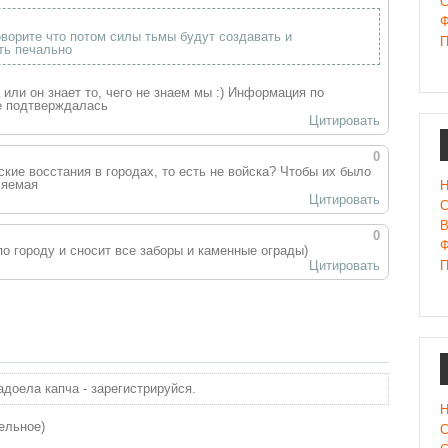
С
Ф
оворите что потом силы тьмы будут создавать и
П
ть печально
или он знает то, чего не знаем мы :) Информация по
е подтверждалась
Цитировать
0
ские восстания в городах, то есть не войска? Чтобы их было
ляемая
Н
Цитировать
С
В
0
Ф
о городу и сносит все заборы и каменные ограды)
П
Цитировать
доела капча - зарегистрируйся.
Н
ельное)
С