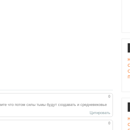
Н
С
С
П
0
рите что потом силы тьмы будут создавать и средневековье
Цитировать
Н
0
С