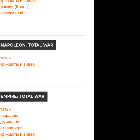
криншоты и видео
ракции (Кланы)
рохождения
NAPOLEON: TOTAL WAR
татьи
криншоты и видео
EMPIRE: TOTAL WAR
татьи
енералам
дмиралам
етевая игра
криншоты и видео