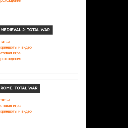
рохождения
MEDIEVAL 2: TOTAL WAR
татьи
криншоты и видео
етевая игра
рохождения
ROME: TOTAL WAR
татьи
етевая игра
криншоты и видео