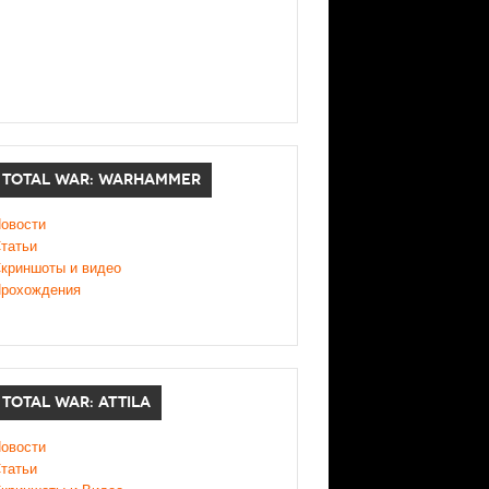
TOTAL WAR: WARHAMMER
овости
татьи
криншоты и видео
рохождения
TOTAL WAR: ATTILA
овости
татьи