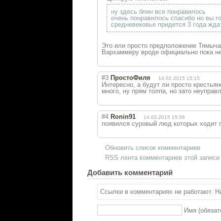
ну здесь блин все понравилось
очень понравилось спасибо но вы г
средневековье придется 3 года жда
Это или просто предположение Тямыча 
Вархаммеру вроде официально пока н
#3
ПростоФиля
14.02.2015 15:15
Интересно, а будут ли просто крестьян
много, ну прям толпа, но зато неуправ
#4
Ronin91
14.02.2015 15:56
появился суровый люд которых ходит п
Обновить список комментариев
RSS лента комментариев этой записи
Добавить комментарий
Ссылки в комментариях не работают. На
Имя (обязат