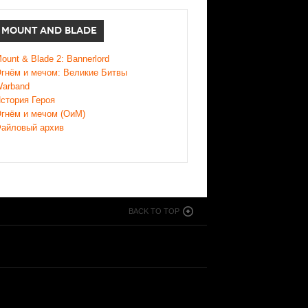
MOUNT AND BLADE
ount & Blade 2: Bannerlord
гнём и мечом: Великие Битвы
arband
стория Героя
гнём и мечом (ОиМ)
айловый архив
BACK TO TOP