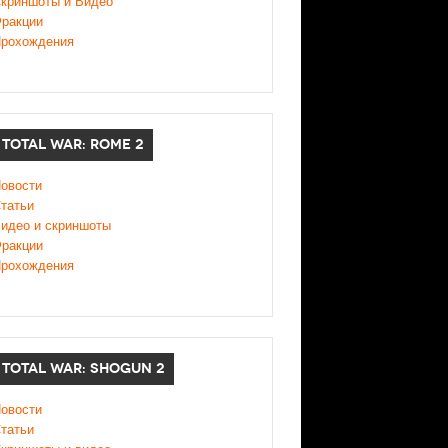
криншоты и Видео
ракции
рохождения
TOTAL WAR: ROME 2
овости
татьи
идео и скриншоты
ракции
рохождения
TOTAL WAR: SHOGUN 2
овости
татьи