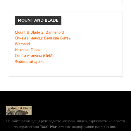
MOUNT AND BLADE
Mount & Blade 2: Bannerlord
Огнём и мечом: Великие Битвы
Warband
История Героя
Огнём и мечом (ОиМ)
Файловый архив
На сайте размещены руководства, обзоры, видео, скриншоты и новости
по играм серии
Total War
, а также модификации (моды) к ним.