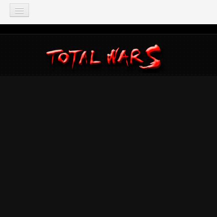
TOTAL WAR
Total War: Three Kingdoms
Total War: Warhammer
Total War: Attila
Total War: Rome 2
Total War: Shogun 2
Napoleon: Total War
Empire: Total War
Medieval 2: Total War
Rome: Total War
Total War: ARENA
Total War Saga
Total War Battles