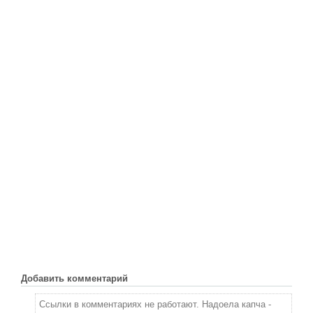
Новое время
Крестовые походы
Античность
Средние века
Добавить комментарий
Ссылки в комментариях не работают. Надоела капча -