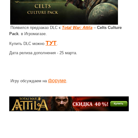
ДРУГИЕ ИГРЫ
Серия игр Mount and Blade
Появился предзаказ DLC к
Total War: Attila
–
Celts Culture
Вселенные Warhammer
Pack
. в Игромагазе.
Warhammer 40.000: Dawn of War
ТУТ
Купить DLC можно
.
Серия игр «История войн»
Дата релиза дополнения - 25 марта.
Серия игр «King Arthur»
КРЕАТИВ
Творчество СиЧевиков
форуме
Игру обсуждаем на
.
Блоги о рыбалке
Черный Гетман (роман)
ИСТОРИЯ
Загадки и тайны истории
Наше время