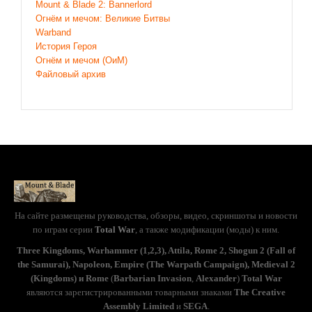
Mount & Blade 2: Bannerlord
Огнём и мечом: Великие Битвы
Warband
История Героя
Огнём и мечом (ОиМ)
Файловый архив
На сайте размещены руководства, обзоры, видео, скриншоты и новости
по играм серии
Total War
, а также модификации (моды) к ним.
Three Kingdoms, Warhammer (1,2,3), Attila, Rome 2, Shogun 2 (Fall of
the Samurai), Napoleon, Empire (The Warpath Campaign), Medieval 2
(Kingdoms) и Rome
(
Barbarian Invasion
,
Alexander
)
Total War
являются зарегистрированными товарными знаками
The Creative
Assembly Limited
и
SEGA
.