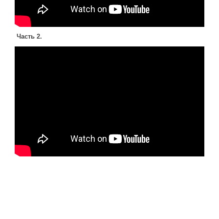
Новое время
Крестовые походы
Античность
Часть 2.
Средние века