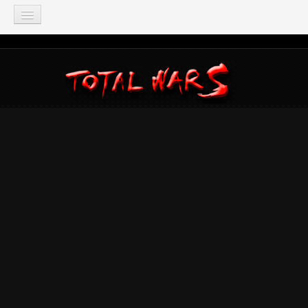
TOTAL WAR
Total War: Three Kingdoms
Total War: Warhammer
Total War: Attila
Total War: Rome 2
Total War: Shogun 2
Napoleon: Total War
Empire: Total War
Medieval 2: Total War
Rome: Total War
Total War: ARENA
Total War Saga
Total War Battles