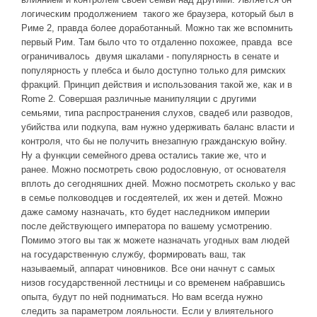
логическим продолжением такого же браузера, который был в
Риме 2, правда более доработанный. Можно так же вспомнить
первый Рим. Там было что то отдаленно похожее, правда все
ограничивалось двумя шкалами - популярность в сенате и
популярность у плебса и было доступно только для римских
фракций. Принцип действия и использования такой же, как и в
Rome 2. Совершая различные манипуляции с другими
семьями, типа распространения слухов, свадеб или разводов,
убийства или подкупа, вам нужно удерживать баланс власти и
контроля, что бы не получить внезапную гражданскую войну.
Ну а функции семейного древа остались такие же, что и
ранее. Можно посмотреть свою родословную, от основателя
вплоть до сегодняшних дней. Можно посмотреть сколько у вас
в семье полководцев и госдеятелей, их жен и детей. Можно
даже самому назначать, кто будет наследником империи
после действующего императора по вашему усмотрению.
Помимо этого вы так ж можете назначать угодных вам людей
на государственную службу, формировать ваш, так
называемый, аппарат чиновников. Все они начнут с самых
низов государственной лестницы и со временем набравшись
опыта, будут по ней подниматься. Но вам всегда нужно
следить за параметром лояльности. Если у влиятельного