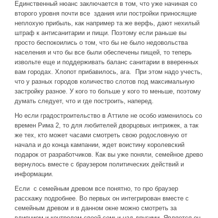
Единственный нюанс заключается в том, что уже начиная со
второго уровня почти все здания или постройки приносящие
неплохую прибыль, как например та же верфь, дают нехилый
штраф к антисанитарии и пищи. Поэтому если раньше вы
просто беспокоились о том, что бы не было недовольства
населения и что бы все были обеспечены пищей, то теперь
извольте еще и поддерживать баланс санитарии в вверенных
вам городах. Хлопот прибавилось, ага. При этом надо учесть,
что у разных городов количество слотов под максимальную
застройку разное. У кого то больше у кого то меньше, поэтому
думать следует, что и где построить, наперед.
Но если градостроительство в Аттиле не особо изменилось со
времен Рима 2, то для любителей дворцовых интрижек, а так
же тех, кто может часами смотреть свою родословную от
начала и до конца кампании, ждет воистину королевский
подарок от разработчиков. Как вы уже поняли, семейное древо
вернулось вместе с браузером политических действий и
информации.
Если с семейным древом все понятно, то про браузер
расскажу подробнее. Во первых он интегрирован вместе с
семейным древом и в данном окне можно смотреть за
влиянием и контролем своей семьи над другими. Является он