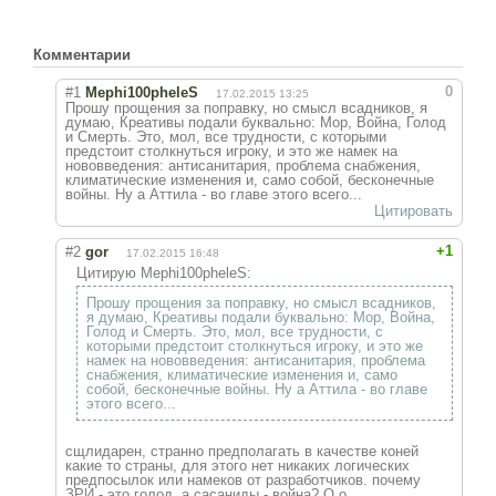
Комментарии
0
#1
Mephi100pheleS
17.02.2015 13:25
Прошу прощения за поправку, но смысл всадников, я
думаю, Креативы подали буквально: Мор, Война, Голод
и Смерть. Это, мол, все трудности, с которыми
предстоит столкнуться игроку, и это же намек на
нововведения: антисанитария, проблема снабжения,
климатические изменения и, само собой, бесконечные
войны. Ну а Аттила - во главе этого всего...
Цитировать
+1
#2
gor
17.02.2015 16:48
Цитирую Mephi100pheleS:
Прошу прощения за поправку, но смысл всадников,
я думаю, Креативы подали буквально: Мор, Война,
Голод и Смерть. Это, мол, все трудности, с
которыми предстоит столкнуться игроку, и это же
намек на нововведения: антисанитария, проблема
снабжения, климатические изменения и, само
собой, бесконечные войны. Ну а Аттила - во главе
этого всего...
сщлидарен, странно предполагать в качестве коней
какие то страны, для этого нет никаких логических
предпосылок или намеков от разработчиков. почему
ЗРИ - это голод, а сасаниды - война? О.о