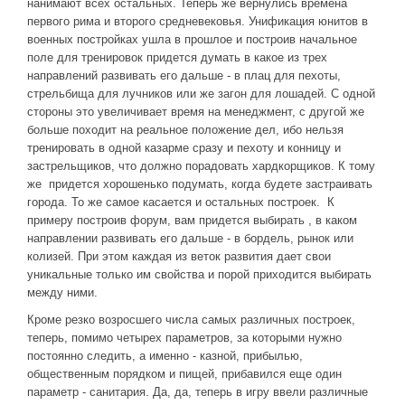
нанимают всех остальных. Теперь же вернулись времена
первого рима и второго средневековья. Унификация юнитов в
военных постройках ушла в прошлое и построив начальное
поле для тренировок придется думать в какое из трех
направлений развивать его дальше - в плац для пехоты,
стрельбища для лучников или же загон для лошадей. С одной
стороны это увеличивает время на менеджмент, с другой же
больше походит на реальное положение дел, ибо нельзя
тренировать в одной казарме сразу и пехоту и конницу и
застрельщиков, что должно порадовать хардкорщиков. К тому
же придется хорошенько подумать, когда будете застраивать
города. То же самое касается и остальных построек. К
примеру построив форум, вам придется выбирать , в каком
направлении развивать его дальше - в бордель, рынок или
колизей. При этом каждая из веток развития дает свои
уникальные только им свойства и порой приходится выбирать
между ними.
Кроме резко возросшего числа самых различных построек,
теперь, помимо четырех параметров, за которыми нужно
постоянно следить, а именно - казной, прибылью,
общественным порядком и пищей, прибавился еще один
параметр - санитария. Да, да, теперь в игру ввели различные