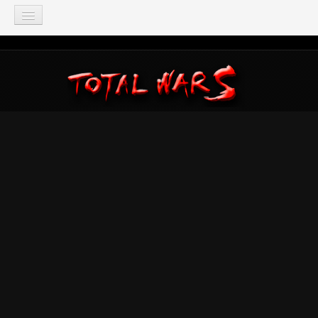
TOTAL WAR
Total War: Three Kingdoms
Total War: Warhammer
Total War: Attila
Total War: Rome 2
Total War: Shogun 2
Napoleon: Total War
Empire: Total War
Medieval 2: Total War
Rome: Total War
Total War: ARENA
Total War Saga
Total War Battles