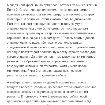
Менеджмент фракции по сути своей остался таким же, как и в
Rome 2. С тем лишь дополнением, что теперь им намного
приятнее заниматься, а так же прикрутили несколько старых
фич серии. И опять же, стоит сказать спасибо дизайнерам.
Помните, как вам приходилось лезть в тормознутую
энциклопедию игры, что бы увидеть, во что дальше вам
прокачивать ту или иную постройку и какие положительные и
отрицательные бонусы она вам даст ? Теперь лезть в дебри
энциклопедии не надо, ибо можно воспользоваться
специальным браузером построек, который в отдельном окне
наглядно покажет вам полноценную ветку строительства для
каждого здания. Да и более приятные глазу иконки миниатюр
реальных изображений намного приятнее глазу, нежели
вездесущие античные пиктограммы. Хотя у меня после
минимализма Рима 2 от обилия различных построек
расплылось в глаза от огромного выбора.
А выбирать, что строить на данный момент вам теперь
придется более тщательно. Во-первых стало намного больше
построек, которые специализируются на каком-то одном
ремесле. К примеру в Риме 2 военные постройки порой
делились на два типа - где нанимают застрельщиков и где