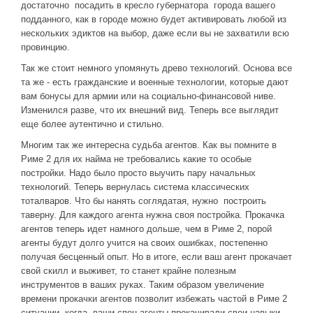
достаточно посадить в кресло губернатора города вашего
подданного, как в городе можно будет активировать любой из
нескольких эдиктов на выбор, даже если вы не захватили всю
провинцию.
Так же стоит немного упомянуть древо технологий. Основа все
та же - есть гражданские и военные технологии, которые дают
вам бонусы для армии или на социально-финансовой ниве.
Изменился разве, что их внешний вид. Теперь все выглядит
еще более аутентично и стильно.
Многим так же интересна судьба агентов. Как вы помните в
Риме 2 для их найма не требовались какие то особые
постройки. Надо было просто выучить пару начальных
технологий. Теперь вернулась система классических
тоталваров. Что бы нанять соглядатая, нужно построить
таверну. Для каждого агента нужна своя постройка. Прокачка
агентов теперь идет намного дольше, чем в Риме 2, порой
агенты будут долго учится на своих ошибках, постепенно
получая бесценный опыт. Но в итоге, если ваш агент прокачает
свой скилл и выживет, то станет крайне полезным
инструментов в ваших руках. Таким образом увеличение
времени прокачки агентов позволит избежать частой в Риме 2
ситуации, когда ваши спец агенты прокачивали свои навыки