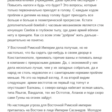
развлекательных учреждений, дабы пресечь беспорядки ?
Повысить налоги и будь что будет? Это вопросы, которые
только первоначально приходят в голову. С каждым ходом
проблем и дилемм на вашу голову будет приходить все
больше и больше в геометрической прогрессии. Кстати
дополнительной бомбой с часовым механизмом является стек
кочующих Свебов в глубоком тылу, где даже армий вблизи
нету в принципе. Как со всем этим "добром" жить дальше -
решительно не понятно.
У Восточной Римской Империи дела получше, но не
настолько, что бы сидеть где-нибудь в своем дворце в
Константинополе, принимать горячие ванны и попивать винцо
в компании с прекрасными девами. Да, с экономикой у них
дела несколько лучше, чем у их западных собратьев, да и
народ не столь недоволен и с санитарными нормами проблем
меньше. Но это на первый взгляд. А на второй видим
следующее: армии вестготов не первый год топчут и
опустошают Балканы, с северо-запада набегает всякая шваль,
типа Языгов, Вандалов, тех же Остготов, Аланов и поди скоро
сами Гунны на огонек зайдут.
Но настоящая угроза для Восточной Римской империи
притаилась на Востоке в лице Империи Сасанидов. Молодое