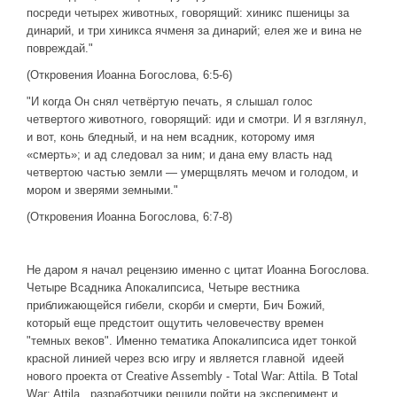
Новое время
посреди четырех животных, говорящий: хиникс пшеницы за
динарий, и три хиникса ячменя за динарий; елея же и вина не
Крестовые походы
повреждай."
Античность
(Откровения Иоанна Богослова, 6:5-6)
Средние века
"И когда Он снял четвёртую печать, я слышал голос
четвертого животного, говорящий: иди и смотри. И я взглянул,
и вот, конь бледный, и на нем всадник, которому имя
«смерть»; и ад следовал за ним; и дана ему власть над
четвертою частью земли — умерщвлять мечом и голодом, и
мором и зверями земными."
(Откровения Иоанна Богослова, 6:7-8)
Не даром я начал рецензию именно с цитат Иоанна Богослова.
Четыре Всадника Апокалипсиса, Четыре вестника
приближающейся гибели, скорби и смерти, Бич Божий,
который еще предстоит ощутить человечеству времен
"темных веков". Именно тематика Апокалипсиса идет тонкой
красной линией через всю игру и является главной идеей
нового проекта от Creative Assembly - Total War: Attila. В Total
War: Attila , разработчики решили пойти на эксперимент и