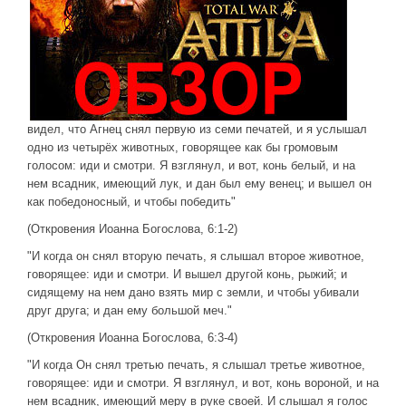
ДРУГИЕ ИГРЫ
Серия игр Mount and Blade
Вселенные Warhammer
Warhammer 40.000: Dawn of War
видел, что Агнец снял первую из семи печатей, и я услышал
Серия игр «История войн»
одно из четырёх животных, говорящее как бы громовым
голосом: иди и смотри. Я взглянул, и вот, конь белый, и на
Серия игр «King Arthur»
нем всадник, имеющий лук, и дан был ему венец; и вышел он
как победоносный, и чтобы победить"
КРЕАТИВ
(Откровения Иоанна Богослова, 6:1-2)
Творчество СиЧевиков
"И когда он снял вторую печать, я слышал второе животное,
Блоги о рыбалке
говорящее: иди и смотри. И вышел другой конь, рыжий; и
Черный Гетман (роман)
сидящему на нем дано взять мир с земли, и чтобы убивали
друг друга; и дан ему большой меч."
ИСТОРИЯ
(Откровения Иоанна Богослова, 6:3-4)
Загадки и тайны истории
"И когда Он снял третью печать, я слышал третье животное,
Наше время
говорящее: иди и смотри. Я взглянул, и вот, конь вороной, и на
нем всадник, имеющий меру в руке своей. И слышал я голос