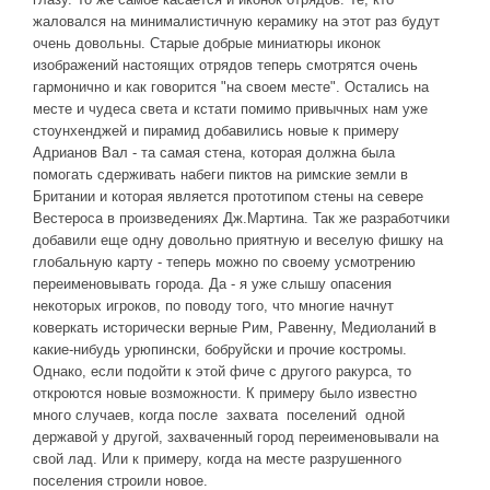
жаловался на минималистичную керамику на этот раз будут
очень довольны. Старые добрые миниатюры иконок
изображений настоящих отрядов теперь смотрятся очень
гармонично и как говорится "на своем месте". Остались на
месте и чудеса света и кстати помимо привычных нам уже
стоунхенджей и пирамид добавились новые к примеру
Адрианов Вал - та самая стена, которая должна была
помогать сдерживать набеги пиктов на римские земли в
Британии и которая является прототипом стены на севере
Вестероса в произведениях Дж.Мартина. Так же разработчики
добавили еще одну довольно приятную и веселую фишку на
глобальную карту - теперь можно по своему усмотрению
переименовывать города. Да - я уже слышу опасения
некоторых игроков, по поводу того, что многие начнут
коверкать исторически верные Рим, Равенну, Медиоланий в
какие-нибудь урюпински, бобруйски и прочие костромы.
Однако, если подойти к этой фиче с другого ракурса, то
откроются новые возможности. К примеру было известно
много случаев, когда после захвата поселений одной
державой у другой, захваченный город переименовывали на
свой лад. Или к примеру, когда на месте разрушенного
поселения строили новое.