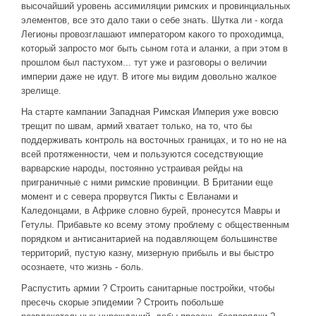
высочайший уровень ассимиляции римских и провинциальных
элементов, все это дало таки о себе знать. Шутка ли - когда
Легионы провозглашают императором какого то проходимца,
который запросто мог быть сыном гота и аланки, а при этом в
прошлом был пастухом... тут уже и разговоры о величии
империи даже не идут. В итоге мы видим довольно жалкое
зрелище.
На старте кампании Западная Римская Империя уже вовсю
трещит по швам, армий хватает только, на то, что бы
поддерживать контроль на восточных границах, и то но не на
всей протяженности, чем и пользуются соседствующие
варварские народы, постоянно устраивая рейды на
приграничные с ними римские провинции. В Британии еще
момент и с севера прорвутся Пикты с Евланами и
Каледонцами, в Африке словно бурей, пронесутся Мавры и
Гетулы. Прибавьте ко всему этому проблему с общественным
порядком и антисанитарией на подавляющем большинстве
территорий, пустую казну, мизерную прибыль и вы быстро
осознаете, что жизнь - боль.
Распустить армии ? Строить санитарные постройки, чтобы
пресечь скорые эпидемии ? Строить побольше