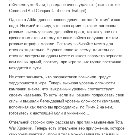
геймпеля уже были, правда не очень удачные (взять тот же
Command And Conquer 4:Tiberium Twillight)
Однако в Attila данное нововведение встало "в тему" и как
надо. Но имейте ввиду, что ваша армия в таком лагерном
режиме - очень уязвима для войск врага, так как у вас нет
крепостных стен и к тому же ваши войска получают в этом
режиме штраф к морали. Поэтому выбирайте места для
стоянок тщательно. У гуннов плюс ко всему, длительное
стояние лагерем на одном месте снижает параметр верности
вам ваших армий, поэтому при игре за них нужно постоянно
находится в пути.
Не стоит забывать, что разработчики повысили градус
хардкорности в игре. Теперь выбирая уровень сложности
кампании знайте, что выбранный уровень соответствует
своему названию. То есть если вы решили попробовать свои
силы и выбрали Легендарный уровень сложности кампании,
вспоминая как легко вы проходились по Риму 2 на нем,
готовьтесь к настоящей боли и унижению...
Отдельной строкой хочу рассказать про так называемые Total
War Хроники. Теперь есть отдельное веб приложение, которое
синхронизируется с игрой и туда можно заливать все ваши