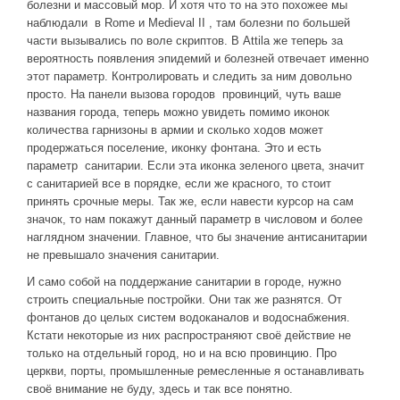
болезни и массовый мор. И хотя что то на это похожее мы
наблюдали в Rome и Medieval II , там болезни по большей
части вызывались по воле скриптов. В Attila же теперь за
вероятность появления эпидемий и болезней отвечает именно
этот параметр. Контролировать и следить за ним довольно
просто. На панели вызова городов провинций, чуть ваше
названия города, теперь можно увидеть помимо иконок
количества гарнизоны в армии и сколько ходов может
продержаться поселение, иконку фонтана. Это и есть
параметр санитарии. Если эта иконка зеленого цвета, значит
с санитарией все в порядке, если же красного, то стоит
принять срочные меры. Так же, если навести курсор на сам
значок, то нам покажут данный параметр в числовом и более
наглядном значении. Главное, что бы значение антисанитарии
не превышало значения санитарии.
И само собой на поддержание санитарии в городе, нужно
строить специальные постройки. Они так же разнятся. От
фонтанов до целых систем водоканалов и водоснабжения.
Кстати некоторые из них распространяют своё действие не
только на отдельный город, но и на всю провинцию. Про
церкви, порты, промышленные ремесленные я останавливать
своё внимание не буду, здесь и так все понятно.