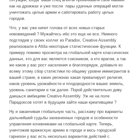
как на дрожжах и уже после пары удачных операций могли
уничтожать целые армии и саботировать работу целых
городов.
Что, у вас уже кипит голова от всех новых-старых
нововведений ? Мужайтесь ибо это еще не все. Немного
подглядев у своих коллег из Paradox, Creative Assembly
реализовали в Attila некоторые статистические функции. К
примеру помимо просмотра на глобальной карте классических
данных, кто для вас является союзником, а кто врагом, а так
же каков у вас рост населения и благопорядок, добавьте ко
всему этому сбор статистики по общему уровни иммигрантов в
вашей стране, в каких регионах какая превалирует религия,
каков уровень урожайности и плодородности ваших земель,
уровень санитарии и так далее. Порой действительно диву
даешься амбициям Creative Assembly. Уж не на поле
Парадоксов хотят в будущем зайти наши креативщики ?
Ну и заканчивая глобальную часть, расскажу про варианты
дальнейшей судьбы захваченных городов и особенности
управления кочевниками на глобальной карте. Теперь,
уничтожив вражескую армию в городе и весь городской
гарнизон у вас есть несколько вариантов действий с