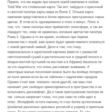
Первое, что мы видим при начале новой кампании в любом
Total War это глобальная карта. Так вот: забудьте о красочной
и светлой палитре карты мира из Rome 2. Отныне карта
кампании представлена в более мрачных приглушенных серых
цветах. В этом есть одновременно и плюс и минус. Плюс в
том, что такая палитра явно прибавляет атмосфере, а так же
порадует тех, кому не нравилась излишне цветастая палитра
Рима 2. Однако в то же время, особенно при первом
знакомстве с игрой, вам нужно будет время немного освоиться
с новой цветовой гаммой. Дело в том, что глазу
первоначально в однотонной картинке (вместе с размытой
светлозеленой сушей и растительностью в средней полосе и
бледно-желтой пустыней на востоке и в Африке) банально не
за что зацепиться, что очень рассеивает внимание. А
некоторые малые поселения можно было бы вообще потерять
из поля зрения если бы не таблички с надписями городков.
Однако стоит вам поиграть часок-другой, как ваш глаз
начинает уже свободно ориентироваться в пространстве и не
испытывать дискомфорт. Да и такая приглушенная палитра не
так сильно напрягает глаза, что уже само по себе идет в
плюс. Интерфейс кстати наконец то стал более аутентичным
(изобилие различных красивых росписей и узоров) и приятным
глазу. То же самое касается и иконок отрядов. Те, кто