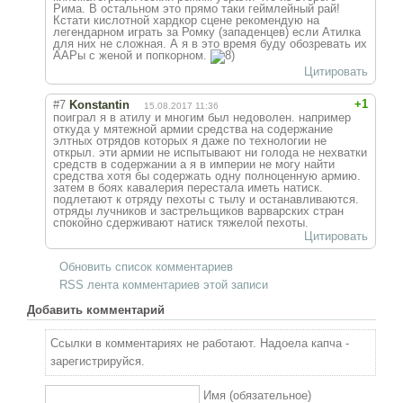
Рима. В остальном это прямо таки геймлейный рай!
Кстати кислотной хардкор сцене рекомендую на
легендарном играть за Ромку (западенцев) если Атилка
для них не сложная. А я в это время буду обозревать их
ААРы с женой и попкорном.
Цитировать
+1
#7
Konstantin
15.08.2017 11:36
поиграл я в атилу и многим был недоволен. например
откуда у мятежной армии средства на содержание
элтных отрядов которых я даже по технологии не
открыл. эти армии не испытывают ни голода не нехватки
средств в содержании а я в империи не могу найти
средства хотя бы содержать одну полноценную армию.
затем в боях кавалерия перестала иметь натиск.
подлетают к отряду пехоты с тылу и останавливаются.
отряды лучников и застрельщиков варварских стран
спокойно сдерживают натиск тяжелой пехоты.
Цитировать
Обновить список комментариев
RSS лента комментариев этой записи
Добавить комментарий
Ссылки в комментариях не работают. Надоела капча -
зарегистрируйся.
Имя (обязательное)