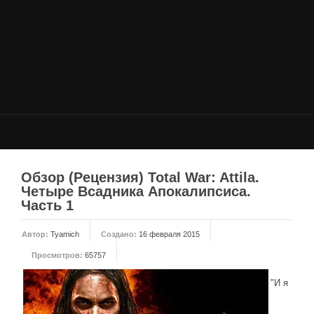
НОВОСТИ
Общие новости
Новости Total War: WARHAMMER
Новости Total War: Attila
Новости Total War: Rome 2
ОБЩИЕ СТАТЬИ
ФОРУМ
Обзор (Рецензия) Total War: Attila.
Четыре Всадника Апокалипсиса.
МОДЫ
Часть 1
Моддинг ROME 2
Автор:
Tyamich
Создано:
16 февраля 2015
Моддинг Empire
Просмотров:
65757
Моддинг Shogun 2
"И я
Моддинг Napoleon
Моддинг MEDIEVAL 2