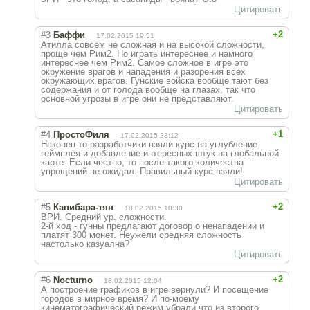
Цитировать
+2
#3
Баффи
17.02.2015 19:51
Атилла совсем не сложная и на высокой сложности,
проще чем Рим2. Но играть интереснее и намного
интереснее чем Рим2. Самое сложное в игре это
окружение врагов и нападения и разорения всех
окружающих врагов. Гунские войска вообще тают без
содержания и от голода вообще на глазах, так что
основной угрозы в игре они не представляют.
Цитировать
+1
#4
ПростоФиля
17.02.2015 23:12
Наконец-то разработчики взяли курс на углубление
геймплея и добавление интересных штук на глобальной
карте. Если честно, то после такого количества
упрощений не ожидал. Правильный курс взяли!
Цитировать
+2
#5
Капибара-тян
18.02.2015 10:30
ВРИ. Средний ур. сложности.
2-й ход - гунны предлагают договор о ненападении и
платят 300 монет. Неужели средняя сложность
настолько казуална?
Цитировать
+2
#6
Nocturno
18.02.2015 12:04
А построение графиков в игре вернули? И посещение
городов в мирное время? И по-моему
кинематографический режим убрали что из второго