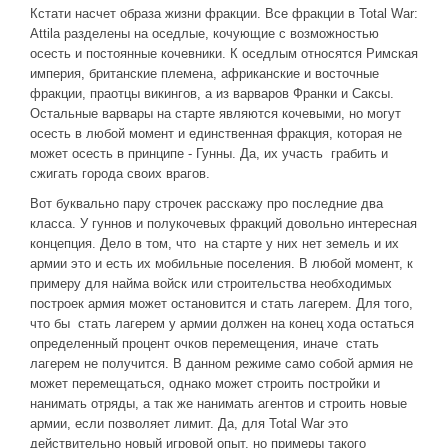
Кстати насчет образа жизни фракции. Все фракции в Total War:
Attila разделены на оседлые, кочующие с возможностью
осесть и постоянные кочевники. К оседлым относятся Римская
империя, британские племена, африканские и восточные
фракции, праотцы викингов, а из варваров Франки и Саксы.
Остальные варвары на старте являются кочевыми, но могут
осесть в любой момент и единственная фракция, которая не
может осесть в принципе - Гунны. Да, их участь грабить и
сжигать города своих врагов.
Вот буквально пару строчек расскажу про последние два
класса. У гуннов и полукочевых фракций довольно интересная
концепция. Дело в том, что на старте у них нет земель и их
армии это и есть их мобильные поселения. В любой момент, к
примеру для найма войск или строительства необходимых
построек армия может остановится и стать лагерем. Для того,
что бы стать лагерем у армии должен на конец хода остаться
определенный процент очков перемещения, иначе стать
лагерем не получится. В данном режиме само собой армия не
может перемещаться, однако может строить постройки и
нанимать отряды, а так же нанимать агентов и строить новые
армии, если позволяет лимит. Да, для Total War это
действительно новый игровой опыт, но примеры такого