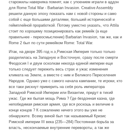
старожилы наверняка помнят, как с упоением играли в аддон
для Rome:Total War - Barbarian Invasion. Creative Assembly
решили данную эпоху показать нам с новой стороны и само
собой с еще большими деталями, большей исторической и
геймплейной проработкой. Потому уместно указать, что Attila
стоит по хорошему позиционировать как ремейк (а еще
правильнее - переосмысление) Barbarian Invasion, так же, как и
Rome 2 был по сути ремейком Rome: Total War.
Итак, на дворе 395 год н.э,Римская Империя только только
разделилась на Западную и Восточную, сразу после смерти
Феодосия I и двум осколкам некогда единой империи еще
только следует пережить весь страх и ужас изменения
климата на Земле, а вместе с ним и Великого Переселения
Народов. Однако уже с самого начала кампании, те игроки, кто
все таки рискнут примерить на себя роль императора
Западной Римской Империи или Византии, придут в тихий
ужас. Где же былая мощь Рима ? Где бездонная казна, где
непобедимая римская армия, где вся роскошь и величие в
конце концов ? К сожалению ничего этого вы уже не
обнаружите. Всему виной был так называемый Кризис
Римской империи III века (235—284) Постоянная борьба за
власть, нескончаемые внутренние перевороты, а так же