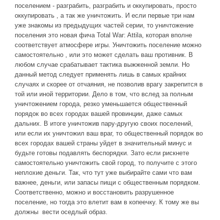
поселением - разграбить, разграбить и оккупировать, просто
оккупировать , а так же уничтожить. И если первые три нам
уже знакомы из предыдущих частей серии, то уничтожение
поселения это новая фича Total War: Attila, которая вполне
соответствует атмосфере игры. Уничтожить поселение можно
самостоятельно , или это может сделать ваш противник. В
любом случае срабатывает тактика выжженной земли. Но
данный метод следует применять лишь в самых крайних
случаях и скорее от отчаяния, не позволив врагу закрепится в
той или иной территории. Дело в том, что вслед за полным
уничтожением города, резко уменьшается общественный
порядок во всех городах вашей провинции, даже самых
дальних. В итоге уничтожив пару-другую своих поселений,
или если их уничтожил ваш враг, то общественный порядок во
всех городах вашей страны уйдет в значительный минус и
будьте готовы подавлять беспорядки. Зато если рискнете
самостоятельно уничтожить свой город, то получите с этого
неплохие деньги. Так, что тут уже выбирайте сами что вам
важнее, деньги, или запасы пищи с общественным порядком.
Соответственно, можно и восстановить разрушенное
поселение, но тогда это влетит вам в копеечку. К тому же вы
должны вести оседлый образ.