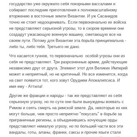
государство уже окружило себя покорными вассалами и
собирают последние приготовления к полномасштабному
вторжению в восточные земли Византии. И уж Сасанидов
точно не стоит недооценивать. Если первоначально их войска
не представляют серьезной угрозы, то в скором времени они
создадут ужасающую военную машину, сметающую все на
своем пути. Потому для Византии эта борьба принципиальна -
либо ты, либо тебя. Третьего не дано.
Что касается гуннов, то первоначально особой угрозы они из
себя не представляют. Три разрозненные армии, действующие
независимо друг от друга. Элемент этот для Великих Империй
может и неприятный, но не критичный. Но все изменится, когда
на свет появится тот, кого зовут Орудием Апокалипсиса. И
имя ему - Аттила!
Другие же фракции и народы - так же представляют из себя
серьезную угрозу, но по сути они были вынуждены воевать с
Римом и сеять смерть на римской земле. Да, некоторые из них
могут больше, чем просто неприятно "покусать" в борьбе за
приграничные регионы, а объединившись кочующие орды
представляют немалую угрозу, но по большей части все эти
вандалы, готы, аланы, франки, саксы и прочие языги стали