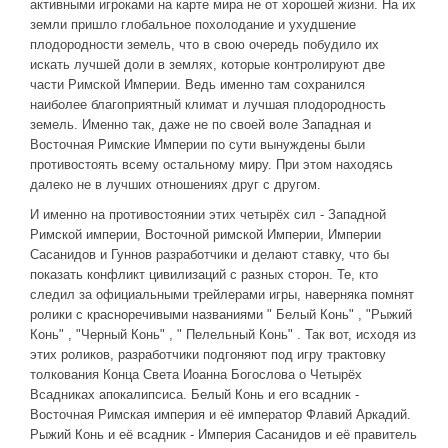
активными игроками на карте мира не от хорошей жизни. На их
земли пришло глобальное похолодание и ухудшение
плодородности земель, что в свою очередь побудило их
искать лучшей доли в землях, которые контролируют две
части Римской Империи. Ведь именно там сохранился
наиболее благоприятный климат и лучшая плодородность
земель. Именно так, даже не по своей воле Западная и
Восточная Римские Империи по сути вынуждены были
противостоять всему остальному миру. При этом находясь
далеко не в лучших отношениях друг с другом.
И именно на противостоянии этих четырёх сил - Западной
Римской империи, Восточной римской Империи, Империи
Сасанидов и Гуннов разработчики и делают ставку, что бы
показать конфликт цивилизаций с разных сторон. Те, кто
следил за официальными трейлерами игры, наверняка помнят
ролики с красноречивыми названиями " Белый Конь" , "Рыжий
Конь" , "Черный Конь" , " Пелельный Конь" . Так вот, исходя из
этих роликов, разработчики подгоняют под игру трактовку
толкования Конца Света Иоанна Богослова о Четырёх
Всадниках апокалипсиса. Белый Конь и его всадник -
Восточная Римская империя и её император Флавий Аркадий.
Рыжий Конь и её всадник - Империя Сасанидов и её правитель