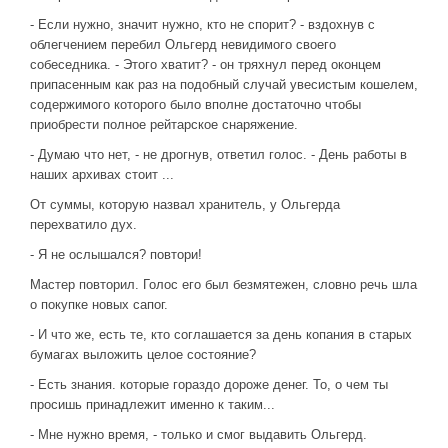
- Если нужно, значит нужно, кто не спорит? - вздохнув с
облегчением перебил Ольгерд невидимого своего
собеседника. - Этого хватит? - он тряхнул перед оконцем
припасенным как раз на подобный случай увесистым кошелем,
содержимого которого было вполне достаточно чтобы
приобрести полное рейтарское снаряжение.
- Думаю что нет, - не дрогнув, ответил голос. - День работы в
наших архивах стоит ...
От суммы, которую назвал хранитель, у Ольгерда
перехватило дух.
- Я не ослышался? повтори!
Мастер повторил. Голос его был безмятежен, словно речь шла
о покупке новых сапог.
- И что же, есть те, кто соглашается за день копания в старых
бумагах выложить целое состояние?
- Есть знания. которые гораздо дороже денег. То, о чем ты
просишь принадлежит именно к таким...
- Мне нужно время, - только и смог выдавить Ольгерд.