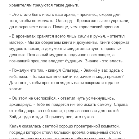
хранителям требуются такие деньги.
- Это стало быть и есть ваш архив, - произнес, скорее для
того, чтобы не молчать, Ольгерд. - Крепко же вы его упрятали,
да и охраняете важно. Почище, чем королевский арсенал.
- В арсеналах хранятся всего лишь сабли и ружья, - ответил
мастер. - Мы же оберегаем книги и документы. Книги содержат
мудрость веков, а документы свидетельствуют о прошлых
деяниях. Познавший мудрость подчиняет настоящее, а
познавший прошлое владеет будущим. Знание - это власть.
- Пожалуй что так, - кивнул Ольгерд. - Знаний у вас здесь с
избытком. - Только как мне найти то, зачем я сюда пришел?
Для того , чтобы просто оглядеть ваши закрома и года не
хватит.
- Об этом не беспокойся, - ответил чуть усмехнувшись,
архивариус. - Тебе не придется ничего искать самому. Справа
от тебя дверь, за ней келья, предназначенная для гостей.
Зайди туда и жди. Я принесу все, что нужно
Келья оказалась светлой хорошо проветренной комнатой,
посреди которой стоял большой добела очищенный стол с
приставленным к нему высоким удобным креслом. Не успел