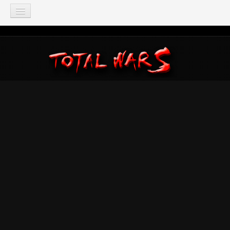
TOTAL WAR
Total War: Three Kingdoms
Total War: Warhammer
Total War: Attila
Total War: Rome 2
Total War: Shogun 2
Napoleon: Total War
Empire: Total War
Medieval 2: Total War
Rome: Total War
Total War: ARENA
Total War Saga
Total War Battles