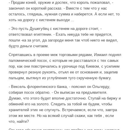
- Продам коней, оружие и доспех, что король пожаловал, -
закончил он короткий рассказ. - Вместе с тем что у нас
осталось, глядишь, нужная сумма и наберется. А если нет, то
хоть на дорогу с кистенем выходи ...
- Это пусть Душегубец с кистенем на дороге стоит, -
ответствовал египтянин. - Ехать никуда тебе не придется,
пошли -ка за угол, да загороди меня так чтоб никто не видел,
будто деньги считаем.
Спрятавшись в проеме меж торговыми рядами, Измаил поднял
паломнический посох, с которым не расставался с тех самых
пор, как они повстречались в урочище под Киевом, с усилием
провернул резную рукоять, отъял ее от основания и, зацепив
пальцем, вытянул из углубления туго скрученную бумагу.
- Вексель флорентинского банка, - пояснил он Ольгерду,
собирая посох обратно. - Он выписан на предъявителя.
Думаю, что этого будет вполне достаточно. Ступай на биржу и
обменяй его на золото. Следить за тобой не будем, чтобы
хранителей этих не спугнуть. Встречаемся, если что, завтра
этом же месте. Но на всякий случай скажи, как тебя , если
что, найти?