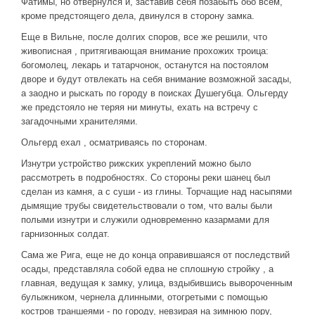
Фатимы, но отвернулся и, заставив себя позабыть обо всем,
кроме предстоящего дела, двинулся в сторону замка.
Еще в Вильне, после долгих споров, все же решили, что
живописная , притягивающая внимание прохожих троица:
богомолец, лекарь и татарчонок, останутся на постоялом
дворе и будут отвлекать на себя внимание возможной засады,
а заодно и рыскать по городу в поисках Душегубца. Ольгерду
же предстояло не теряя ни минуты, ехать на встречу с
загадочными хранителями.
Ольгерд ехал , осматриваясь по сторонам.
Изнутри устройство рижских укреплений можно было
рассмотреть в подробностях. Со стороны реки шанец был
сделан из камня, а с суши - из глины. Торчащие над насыпями
дымящие трубы свидетельствовали о том, что валы были
полыми изнутри и служили одновременно казармами для
гарнизонных солдат.
Сама же Рига, еще не до конца оправившаяся от последствий
осады, представляла собой едва не сплошную стройку , а
главная, ведущая к замку, улица, вздыбившись вывороченным
булыжником, чернела длинными, отогретыми с помощью
костров траншеями - по городу, невзирая на зимнюю пору,