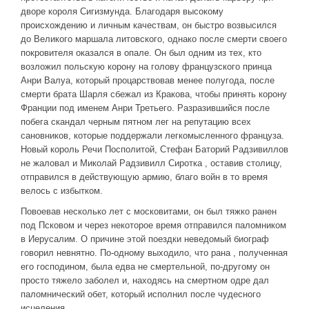
дворе короля Сигизмунда. Благодаря высокому
происхождению и личным качествам, он быстро возвысился
до Великого маршала литовского, однако после смерти своего
покровителя оказался в опале. Он был одним из тех, кто
возложил польскую корону на голову французского принца
Анри Валуа, который процарствовав менее полугода, после
смерти брата Шарля сбежал из Кракова, чтобы принять корону
Франции под именем Анри Третьего. Разразившийся после
побега скандал черным пятном лег на репутацию всех
сановников, которые поддержали легкомысленного француза.
Новый король Речи Посполитой, Стефан Баторий Радзивиллов
не жаловал и Миколай Радзивилл Сиротка , оставив столицу,
отправился в действующую армию, благо войн в то время
велось с избытком.
Повоевав несколько лет с московитами, он был тяжко ранен
под Псковом и через некоторое время отправился паломником
в Иерусалим. О причине этой поездки неведомый биограф
говорил невнятно. По-одному выходило, что рана , полученная
его господином, была едва не смертельной, по-другому он
просто тяжело заболел и, находясь на смертном одре дал
паломнический обет, который исполнил после чудесного
исцеления.