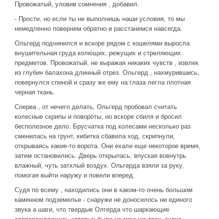
Провожатый, уловив сомнения , добавил.
- Прости, но если ты не выполнишь наши условия, то мы
немедленно повернем обратно и расстанемся навсегда.
Ольгерд подчинился и вскоре рядом с кошелями выросла
внушительная груда колющих, режущих и стреляющих
предметов. Провожатый, не выражая никаких чувств , извлек
из глубин балахона длинный отрез. Ольгерд , нахмурившись,
повернулся спиной и сразу же ему на глаза легла плотная
черная ткань.
Сперва , от нечего делать, Ольгерд пробовал считать
колесные скрипы и повороты, но вскоре сбиля и бросил
бесполезное дело. Брусчатка под колесами несколько раз
сменилась на грунт, кибитка сбавила ход, скрипнули,
открываясь какие-то ворота. Они ехали еще некоторое время,
затем остановились. Дверь открылась, впуская вовнутрь
влажный, чуть затхлый воздух. Ольгерда взяли за руку,
помогая выйти наружу и повели вперед.
Судя по всему , находились они в каком-то очень большом
каменном подземелье - снаружи не доносилось ни единого
звука а шаги, что твердые Олгерда что шаркающие