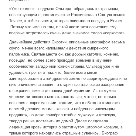
«Уже теплее» - подумал Ольгерд, обращаясь к страницам,
повествующим о паломничестве Ралзивилла в Святую землю.
Точнее, к той его части, которая описывала поездку в Египет
.Потому что именно там, в этой части жизнеописания ему
впервые встретилось очень даже знакомое слово «саркофаг».
Дальнейшие действия Сиротки, описанные биографом весьма
скупо, менее всего напоминали действия смиренного
паломника. Святые места он, как добрый католик, конечно,
посещал, но более всего проводил времени в изучении
особенностей загадочной южной страны. Ольгерд уже и не
удивился, прочтя о том, что, более всего князя
заинтересовали в этой древней земле не звери-крокодилы и не
циклопические строения, а старинные языческие захоронения
с сохранившимися до наших дней мумиями. И эти мумии
увлекли литовского магната настолько, что он, не только
сошелся с «преступными людьми, что в обход оттоманских
властей древние могилы копают и найденное иноземцам
продают», но даже приобрел втайне мужскую и женскую,
твердо решив доставить их домой. Далее следовала
леденящая кровь история о застигнутом штормом корабле, в
трюме которого находились страшные сувениры. Биограф