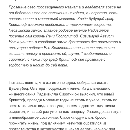
Прозвище сего просвещенного магната и владетеля вовсе не
от бедственного его положения исходит, а напротив, есть
воспоминание о монаршьей милости. Когда будущий граф
Криштоф изволили пребывать в трехлетнем возрасте,
Несвижский замок, главное родовое имение Радивиллов
посетил сам король Речи Посполитой, Сигизмунд Август.
Наткнувшись в коридорах замка брошенного без присмотра и
плачущего ребенка Его Величество соизволили самолично
вызвать няньку и приказать ей, шутя, " озаботиться о
сиротке", с каких пор граф Криштоф сие прозвище с
гордостью и носит до сей поры.
Пытаясь понять, что же именно здесь собирался искать
Душегубец, Ольгерд продолжил чтение. Из дальнейшего
жизнеописания Радзивилла Сиротки он выяснил, что юный
Криштоф, проведя молодые годы не столь в учебе, сколь во
всех мыслимых видах разгула, на семнадцатом году жизни
осиротел, и на сей раз уже по-настоящему. Унаследовав титул
и невообразимое состояние, Сиротка одумался, бросил
прожигать жизнь, под влиянием иезуитов обратился из
протестантства в католичество и начал делать карьеру при