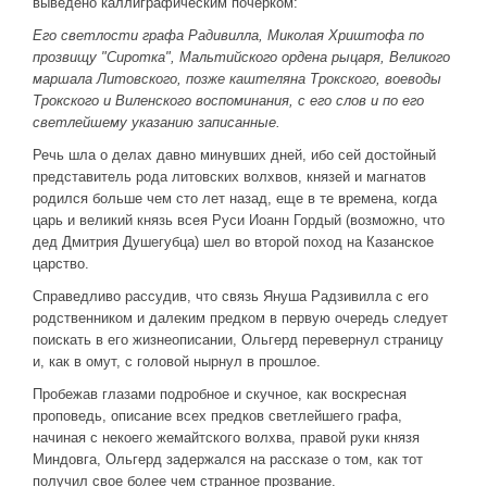
выведено каллиграфическим почерком:
Его светлости графа Радивилла, Миколая Хриштофа по
прозвищу "Сиротка", Мальтийского ордена рыцаря, Великого
маршала Литовского, позже каштеляна Трокского, воеводы
Трокского и Виленского воспоминания, с его слов и по его
светлейшему указанию записанные.
Речь шла о делах давно минувших дней, ибо сей достойный
представитель рода литовских волхвов, князей и магнатов
родился больше чем сто лет назад, еще в те времена, когда
царь и великий князь всея Руси Иоанн Гордый (возможно, что
дед Дмитрия Душегубца) шел во второй поход на Казанское
царство.
Справедливо рассудив, что связь Януша Радзивилла с его
родственником и далеким предком в первую очередь следует
поискать в его жизнеописании, Ольгерд перевернул страницу
и, как в омут, с головой нырнул в прошлое.
Пробежав глазами подробное и скучное, как воскресная
проповедь, описание всех предков светлейшего графа,
начиная с некоего жемайтского волхва, правой руки князя
Миндовга, Ольгерд задержался на рассказе о том, как тот
получил свое более чем странное прозвание.