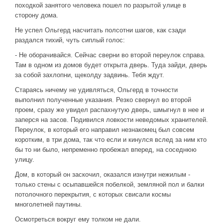
походкой занятого человека пошел по разрытой улице в
сторону дома.
Не успел Ольгерд насчитать полсотни шагов, как сзади
раздался тихий, чуть сиплый голос:
- Не оборачивайся. Сейчас сверни во второй переулок справа.
Там в одном из домов будет открыта дверь. Туда зайди, дверь
за собой захлопни, щеколду задвинь. Тебя ждут.
Стараясь ничему не удивляться, Ольгерд в точности
выполнил полученные указания. Резко свернул во второй
проем, сразу же увидел распахнутую дверь, шмыгнул в нее и
заперся на засов. Подивился ловкости неведомых хранителей.
Переулок, в который его направил незнакомец был совсем
коротким, в три дома, так что если и кинулся вслед за ним кто
бы то ни было, непременно пробежал вперед, на соседнюю
улицу.
Дом, в который он заскочил, оказался изнутри нежилым -
только стены с осыпавшейся побелкой, земляной пол и балки
потолочного перекрытия, с которых свисали космы
многолетней паутины.
Осмотреться вокруг ему толком не дали.