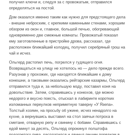
получил ключи и, следуя за с провожатым, отправился
определяться на постой.
Дом оказался именно таким как нужно для предстоящего дела
- внешне неброским, с крепкими каменными стенами, хорошим
обзором из окон и, главное, большой печью, обогревающей
одновременно две смежные комнаты. Провожатый показал
ему заготовленные в пристройке дрова, рассказал, где
расположен ближайший колодец, получил серебряный грош на
чай и исчез.
Ольгерд растопил печь, погрелся у гудящего огня.
Возвращаться на улицу не хотелось но — дело прежде всего.
Разузнав у прохожих, где находятся ближайшие к дому
конюшни, а таковыми оказались рейтарские казармы, Ольгерд
отправился туда и, за небольшую мзду, поставил коня на
довольствие. Затем, справившись у конюхов, где можно
недорого и вкусно поесть, отыскал в лабиринте коротких
изломанных переулков неприметную таверну «У Язепа».
Толстый хозяин, на просьбу об ужине, исчез ненадолго на
кухне, а вернувшись выставил на стол заячьи потроха в
сметане, отварную репу и свинину с бобами. Справившись с
едой минут за десять, Ольгерд опрокинул полштофа
подогретого пива, расплатился и двинул пешим порядком в