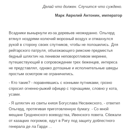
Делай что должен. Случится что суждено.
ДРУГИЕ ИГРЫ
Марк Аврелий Антонин, император
Серия игр Mount and Blade
Вселенные Warhammer
Всадники вынырнули из-за деревьев неожиданно. Ольгерд
Warhammer 40.000: Dawn of War
втянул ноздрями колючий морозный воздух и отмахнулся
рукой в сторону своих спутников, чтобы не полошились. Для
Серия игр «История войн»
рейтарского патруля, объезжающего рижские предместья
Серия игр «King Arthur»
бедный шляхтич на ленивом неповоротливом меринке,
путешествующий в сопровождении трех беженцев, интереса
КРЕАТИВ
не представлял, однако дотошные и исполнительные шведы
простым осмотром не ограничились.
Творчество СиЧевиков
- Кто такие? - поравнявшись с конными путниками, грозно
Блоги о рыбалке
спросил огненно-рыжий офицер с торчащими, словно у кота,
Черный Гетман (роман)
усами.
- Я шляхтич из свиты князя Богуслава Несвижского, - ответил
ИСТОРИЯ
Ольгерд, протягивая приготовленную бумагу. - Со мной
Загадки и тайны истории
мещане Гродненского воеводства, Ивенского повета. Сбежали
от казацких погромов, едут в Ригу под защиту доблестного
Наше время
генерала де ла Гарди ...