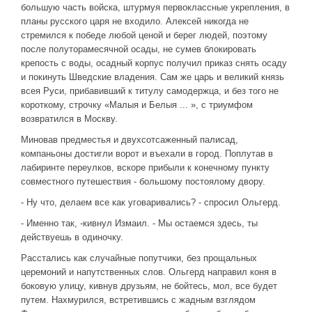
большую часть войска, штурмуя первоклассные укрепления, в
планы русского царя не входило. Алексей никогда не
стремился к победе любой ценой и берег людей, поэтому
после полуторамесячной осады, не сумев блокировать
крепость с воды, осадный корпус получил приказ снять осаду
и покинуть Шведские владения. Сам же царь и великий князь
всея Руси, прибавивший к титулу самодержца, и без того не
короткому, строчку «Малыя и Белыя ... », с триумфом
возвратился в Москву.
Миновав предместья и двухсотсаженный палисад,
компаньоны достигли ворот и въехали в город. Поплутав в
лабиринте переулков, вскоре прибыли к конечному пункту
совместного путешествия - большому постоялому двору.
- Ну что, делаем все как уговаривались? - спросил Ольгерд.
- Именно так, -кивнул Измаил. - Мы остаемся здесь, ты
действуешь в одиночку.
Расстались как случайные попутчики, без прощальных
церемоний и напутственных слов. Ольгерд направил коня в
боковую улицу, кивнув друзьям, не бойтесь, мол, все будет
путем. Нахмурился, встретившись с жадным взглядом