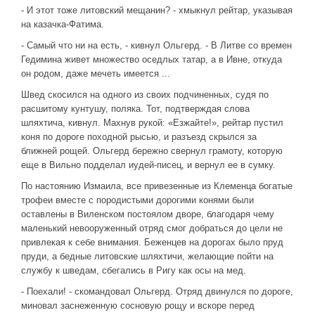
Новое время
- И этот тоже литовский мещанин? - хмыкнул рейтар, указывая
на казачка-Фатима.
Крестовые походы
- Самый что ни на есть, - кивнул Ольгерд. - В Литве со времен
Античность
Гедимина живет множество оседлых татар, а в Ивне, откуда
Средние века
он родом, даже мечеть имеется ...
Швед скосился на одного из своих подчиненных, судя по
расшитому кунтушу, поляка. Тот, подтверждая слова
шляхтича, кивнул. Махнув рукой: «Езжайте!», рейтар пустил
коня по дороге походной рысью, и разъезд скрылся за
ближней рощей. Ольгерд бережно свернул грамоту, которую
еще в Вильно подделал иудей-писец, и вернул ее в сумку.
По настоянию Измаила, все привезенные из Клеменца богатые
трофеи вместе с породистыми дорогими конями были
оставлены в Виленском постоялом дворе, благодаря чему
маленький невооруженный отряд смог добраться до цели не
привлекая к себе внимания. Беженцев на дорогах было пруд
пруди, а бедные литовские шляхтичи, желающие пойти на
службу к шведам, сбегались в Ригу как осы на мед.
- Поехали! - скомандовал Ольгерд. Отряд двинулся по дороге,
миновал заснеженную сосновую рощу и вскоре перед