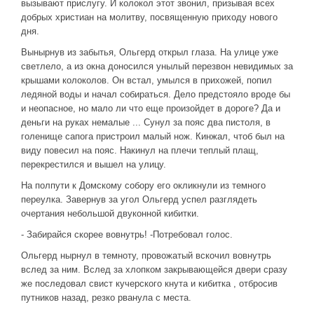
вызывают прислугу. И колокол этот звонил, призывая всех
добрых христиан на молитву, посвященную приходу нового
дня.
Вынырнув из забытья, Ольгерд открыл глаза. На улице уже
светлело, а из окна доносился унылый перезвон невидимых за
крышами колоколов. Он встал, умылся в прихожей, попил
ледяной воды и начал собираться. Дело предстояло вроде бы
и неопасное, но мало ли что еще произойдет в дороге? Да и
деньги на руках немалые ... Сунул за пояс два пистоля, в
голенище сапога пристроил малый нож. Кинжал, чтоб был на
виду повесил на пояс. Накинул на плечи теплый плащ,
перекрестился и вышел на улицу.
На полпути к Домскому собору его окликнули из темного
переулка. Завернув за угол Ольгерд успел разглядеть
очертания небольшой двуконной кибитки.
- Забирайся скорее вовнутрь! -Потребовал голос.
Ольгерд нырнул в темноту, провожатый вскочил вовнутрь
вслед за ним. Вслед за хлопком закрывающейся двери сразу
же последовал свист кучерского кнута и кибитка , отбросив
путников назад, резко рванула с места.