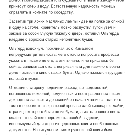
долго. Проголодаешься или будешь испытывать жажду - тебе
принесут хлеб и воду. Естественную надобность можешь
справлять в комнате по соседству.
Засветив три ярких масляных лампы - две на полке за спиной
и одну на столе, хранитель ловко распустил тугой узел и,
закрыв за собой глухую тяжелую дверь, оставил Ольгерда
наедине с ворохом старых непонятных бумаг.
Ольгерд вздохнул, проклиная их с Измаилом
непредусмотрительность: чего стоило попросить професса
указать в письме не его, а египтянина, и не пришлось бы
сейчас заниматься столь непривычным для наемного воина
деле - рыться в кипе старых бумаг. Однако назвался груздем -
полезай в кузов.
Отложив с сторону подшивки расходных ведомостей,
погашенных векселей, полученных и неотправленных писем,
докладных записок и донесений он начал чтение с толстого
тома в переплете из крашеной кроваво-алой киноварью лайки,
страницы которого были не из бумаги, а из слонового цвета
клафа - тончайшего пергамента особой выделки,
используемый для дорогих церковных книг и особо важных
документов. На титульном листе рукописной книги было