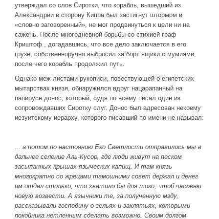
утверждал со слов Сиротки, что корабль, вышедший из
Александрии в сторону Кипра был застигнут штормом и
«словно заговоренный», не мог продвинуться к цели ни на
сажень. После многодневной борьбы со стихией граф
Криштоф , догадавшись, что все дело заключается в его
грузе, собственноручно выбросил за борт ящики с мумиями,
после чего корабль продолжил путь.
Однако меж листами рукописи, повествующей о египетских
мытарствах князя, обнаружился вдруг нацарапанный на
папирусе донос, который, судя по всему писал один из
сопровождавших Сиротку слуг. Донос был адресован некоему
иезуитскому иерарху, которого писавший по имени не называл:
... а потом по настоянию Его Светлости отправились мы в
дальнее селение Аль-Кусор, где люди живут на песком
засыпанных крышах языческих капищ. И там князь
многократно со жрецами тамошними совет держал и денег
им отдал столько, что хватило бы для того, чтоб часовню
новую возвести. А язычники те, за полученную мзду,
рассказывали господину о зельях и заклятьях, которыми
покойника нетленным сделать возможно. Своим долгом