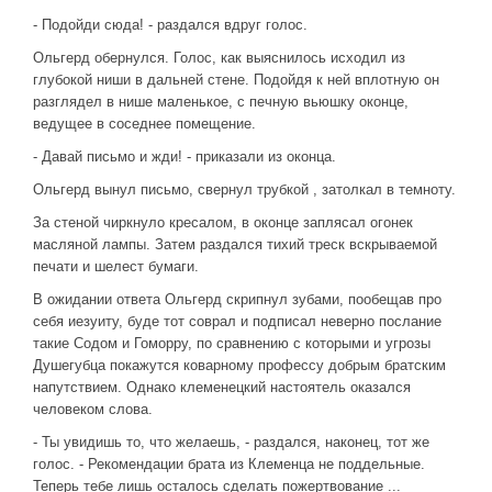
- Подойди сюда! - раздался вдруг голос.
Ольгерд обернулся. Голос, как выяснилось исходил из
глубокой ниши в дальней стене. Подойдя к ней вплотную он
разглядел в нише маленькое, с печную вьюшку оконце,
ведущее в соседнее помещение.
- Давай письмо и жди! - приказали из оконца.
Ольгерд вынул письмо, свернул трубкой , затолкал в темноту.
За стеной чиркнуло кресалом, в оконце заплясал огонек
масляной лампы. Затем раздался тихий треск вскрываемой
печати и шелест бумаги.
В ожидании ответа Ольгерд скрипнул зубами, пообещав про
себя иезуиту, буде тот соврал и подписал неверно послание
такие Содом и Гоморру, по сравнению с которыми и угрозы
Душегубца покажутся коварному профессу добрым братским
напутствием. Однако клеменецкий настоятель оказался
человеком слова.
- Ты увидишь то, что желаешь, - раздался, наконец, тот же
голос. - Рекомендации брата из Клеменца не поддельные.
Теперь тебе лишь осталось сделать пожертвование ...