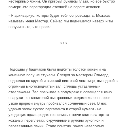
нестерпимо ярким. Он пригрыл рукавом глаза, но все быстро
померк -его перегородил стоящий на пороге человек.
- Я архивариус, которы будет тебя сопровождать. Можешь
называть меня Мастер. Сейчас мы поднимемся наверх и ты
получишь то, что просил.
* * *
Подошвы у башмаков были подбиты толстой кожей и на
каменном полу не стучали. Следуя за мастером Ольгерд
поднялся по крутой и высокой винтовой лестнице, выведшей в
огромный многосводчатый зал, сплошь уставленный
стеллажами. Зал пребывал в полумраке и освещался явно
снаружи - от капителей выстроенных рядами колонн через
узкие прорези внутрь пробивался солнечный свет. В нос
ударил запах сухого пергамента и старой бумаги - на
уходящих вдаль рядах теснились тысячи книг в затертых
кожаных переплетах, скрученные в рулоны рукописи и
перевязанные пачки. Стало понятно, зачем неведомым