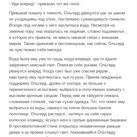
- Иди вперед! - приказал тот же голос.
Привыкая помалу к темноте, Ольгерд двинулся шаг за шаком
по уходящемы под откос, постепенно сужающемуся тоннелю.
Вскоре под ногами у него захлюпала вода. Несмотря на
зимнюю пору, она оказалась не ледяная, словно подземелье ,
в которое его привели, не имело никакой связи с внешним
миром. Таким одиноким и беспомощным, как сейчас Ольгерд
не чувствовал себя никогда.
Вода была ему уже по грудь когда впереди, где-то вдали
забрезжил неясный свет. Помогая себе руками, Ольгерд
рванулся вперед. Когда свет был уже совсем рядом ,
навстречу ему протянулась чья-то рука. Приняв нежданную
поддержку Ольгерд, дрожа от холода, но больше о
перенесенного испытания, выбрался в полутемную комнату с
высоким арочным сводом. Перед ним не табурете лежала,
сложенная стопкой , чистая сухая одежда. Тот, кто помог ему
выбраться из воды, накинул на плечи большое банное
полотенце. Ольгерд растерся , натянул на себя серую
колючую хламиду, всунул ноги в грубые деревянные башмаки.
В противоположной стене открылась незамеченная раньше
дверь и из проема хлынул свет, показавшийся Ольгерду