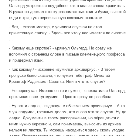
Ольгерд устроиться поудобнее, как в келью зашел хранитель.
В руках он держал стопку разномастных книг и бумаг, высотой
пяди в три, туго перевязанную кожаным шпагатом.
- Вот, - сказал мастер, с усилием опуская на стол
принесенную связку. - Здесь все что у нас имеется по сиротке
...
- Какому еще сиротке? - брякнул Ольгерд. Но сразу же
вспомнил о странном слове в письме клеменецкого професса
и придержал язык.
- Как какому? - искренне изумился архивариус. - В твоем
пропуске было сказано, что нужен тебе граф Миколай
Криштоф Радзивилл Сиротка. Или я что-то спутал?
- Не перепутал. Именно он-то и нужен, - спохватился Ольгерд,
проклиная свое тугодумие. - Просто сразу не разобрал.
- Ну вот и ладно, - вздохнул с облегчением архивариус. - А то
я уж подумал, грешным делом, что снова что-то спутал. Ну да
ладно. Документы в твоем распоряжении, но обращаться с
ними нужно бережно и, сам понимаешь, выносить из архива
нельзя ни листка. Ты можешь находиться здесь сколь угодно