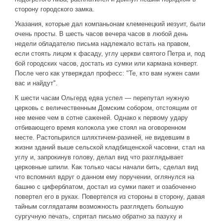
сторону городского замка.
Указания, которые дал компаньонам клеменецкий иезуит, были
очень просты. В шесть часов вечера часов в любой день
недели обладателю письма надлежало встать на правом,
если стоять лицом к фасаду, углу церкви святого Петра и, под
бой городских часов, достать из сумки или кармана конверт.
После чего как утверждал професс: "Те, кто вам нужен сами
вас и найдут".
К шести часам Ольгерд едва успел — перепутал нужную
церковь с величественным Домским собором, отстоящим от
нее менее чем в сотне саженей. Однако к первому удару
отбивающего время колокола уже стоял на оговоренном
месте. Растопырился шляхтичем-разиней, не видевшим в
жизни зданий выше сельской кладбищенской часовни, стал на
углу и, запрокинув голову, делал вид что разглядывает
церковные шпили. Как только часы начали бить, сделал вид
что вспомнил вдруг о данном ему поручении, оглянулся на
башню с циферблатом, достал из сумки пакет и озабоченно
повертел его в руках. Повертелся из стороны в сторону, давая
тайным соглядатаям возможность разглядеть большую
сургучную печать, спрятал письмо обратно за пазуху и