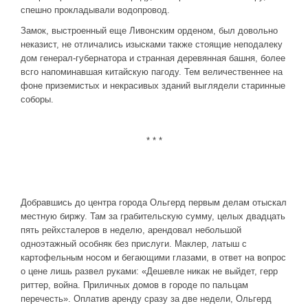
спешно прокладывали водопровод.
Замок, выстроенный еще Ливонским орденом, был довольно
неказист, не отличались изысками также стоящие неподалеку
дом генерал-губернатора и странная деревянная башня, более
всго напоминавшая китайскую пагоду. Тем величественнее на
фоне приземистых и некрасивых зданий выглядели старинные
соборы.
* * *
Добравшись до центра города Ольгерд первым делам отыскал
местную биржу. Там за грабительскую сумму, целых двадцать
пять рейхсталеров в неделю, арендовал небольшой
одноэтажный особняк без прислуги. Маклер, латыш с
картофельным носом и бегающими глазами, в ответ на вопрос
о цене лишь развел руками: «Дешевле никак не выйдет, герр
риттер, война. Приличных домов в городе по пальцам
перечесть». Оплатив аренду сразу за две недели, Ольгерд