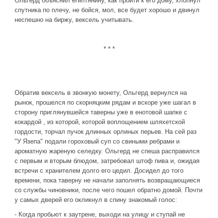
Ольгерд объяснил египтянину, как пройти к его дому, хлопнул
спутника по плечу, не бойся, мол, все будет хорошо и двинул
неспешно на биржу, вексель учитывать.
* * *
Обратив вексель в звонкую монету, Ольгерд вернулся на
рынок, прошелся по скорняцким рядам и вскоре уже шагал в
сторону приглянувшейся таверны уже в енотовой шапке с
кокардой , из которой, которой воплощением шляхетской
гордости, торчал пучок длинных орлиных перьев. На сей раз
"У Язепа" подали гороховый суп со свиными ребрами и
ароматную жареную селедку. Ольгерд не спеша расправился
с первым и вторым блюдом, затребовал штоф пива и, ожидая
встречи с хранителем долго его цедил. Досидел до того
времени, пока таверну не начали заполнять возвращающиеся
со службы чиновники, после чего пошел обратно домой. Почти
у самых дверей его окликнул в спину знакомый голос:
- Когда пробьют к заутрене, выходи на улицу и ступай не