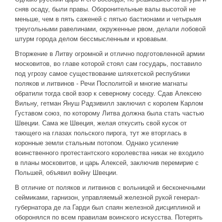
сняв осаду, были правы. Оборонительные валы высотой не
меньше, чем в пять саженей с пятью бастионами и четырьмя
треугольными равелинами, окруженные рвом, делали лобовой
штурм города делом бессмысленным и кровавым.
Вторжение в Литву огромной и отлично подготовленной армии
московитов, во главе которой стоял сам государь, поставило
под угрозу самое существование шляхетской республики
поляков и литвинов - Речи Посполитой и многие магнаты
обратили тогда свой взор к северному соседу. Сдав Алексею
Вильну, гетман Януш Радзивилл заключил с королем Карлом
Густавом союз, по которому Литва должна была стать частью
Швеции. Сама же Швеция, желая откусить свой кусок от
тающего на глазах польского пирога, тут же вторглась в
коронные земли стальным потопом. Однако усиление
воинственного протестантского королевства никак не входило
в планы московитов, и царь Алексей, заключив перемирие с
Польшей, объявил войну Швеции.
В отличие от поляков и литвинов с вольницей и бесконечными
сеймиками, гарнизон, управляемый железной рукой генерал-
губернатора де ла Гарди был спаян железной дисциплиной и
оборонялся по всем правилам воинского искусства. Потерять