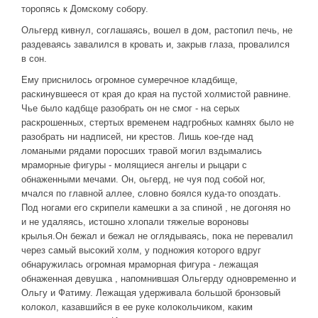
торопясь к Домскому собору.
Ольгерд кивнул, соглашаясь, вошел в дом, растопил печь, не
раздеваясь завалился в кровать и, закрыв глаза, провалился
в сон.
Ему приснилось огромное сумеречное кладбище,
раскинувшееся от края до края на пустой холмистой равнине.
Чье было кадбще разобрать он не смог - на серых
раскрошенных, стертых временем надгробных камнях было не
разобрать ни надписей, ни крестов. Лишь кое-где над
ломаными рядами поросших травой могил вздымались
мраморные фигуры - молящиеся ангелы и рыцари с
обнаженными мечами. Он, оьгерд, не чуя под собой ног,
мчался по главной аллее, словно боялся куда-то опоздать.
Под ногами его скрипели камешки а за спиной , не догоняя но
и не удаляясь, истошно хлопали тяжелые вороновы
крылья.Он бежал и бежал не оглядываясь, пока не перевалил
через самый высокий холм, у подножия которого вдруг
обнаружилась огромная мраморная фигура - лежащая
обнаженная девушка , напомнившая Ольгерду одновременно и
Ольгу и Фатиму. Лежащая удерживала большой бронзовый
колокол, казавшийся в ее руке колокольчиком, каким