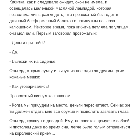
Кибитка, как и следовало ожидат, окон не имела, и
освещалась маленькой масляной лампадой, которая
позволила лишь разглядеть, что провожатый был одет в
длинный бесформенный балахон с накинутым на глаза
капюшоном. Некторое время, пока кибитка петляла по улицам,
они молчали. Первым заговорил провожатый:
- Деньги при тебе?
- Да.
- Выложи их на сиденье.
Ольгерд открыл сумку и вынул из нее один за другим тугие
кожаные мешки:
- Как уговаривались!
Провожатый кивнул капюшоном.
- Когда мы прибудем на место, деньги пересчитают. Сейчас же
ты должен отдать мне все оружие и позволить завязать глаза.
Ольгерд крякнул с досадой. Ему, не расстающемуся с саблей
и пистолем даже во время сна, легче было голым отправиться
на королевский прием...