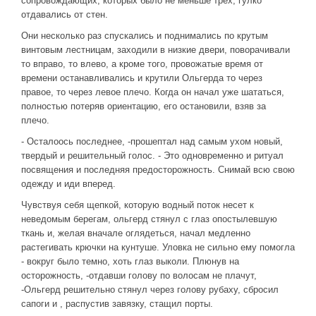
сопровождающих, которых было не меньше трех, гулко
отдавались от стен.
Они несколько раз спускались и поднимались по крутым
винтовым лестницам, заходили в низкие двери, поворачивали
то вправо, то влево, а кроме того, провожатые время от
времени останавливались и крутили Ольгерда то через
правое, то через левое плечо. Когда он начал уже шататься,
полностью потеряв ориентацию, его остановили, взяв за
плечо.
- Осталоось последнее, -прошептал над самым ухом новый,
твердый и решительный голос. - Это одновременно и ритуал
посвящения и последняя предосторожность. Снимай всю свою
одежду и иди вперед.
Чувствуя себя щепкой, которую водный поток несет к
неведомым берегам, ольгерд стянул с глаз опостылевшую
ткань и, желая вначале оглядеться, начал медленно
растегивать крючки на кунтуше. Уловка не сильно ему помогла
- вокруг было темно, хоть глаз выколи. Плюнув на
осторожность, -отдавши голову по волосам не плачут,
-Ольгерд решительно стянул через голову рубаху, сбросил
сапоги и , распустив завязку, стащил порты.