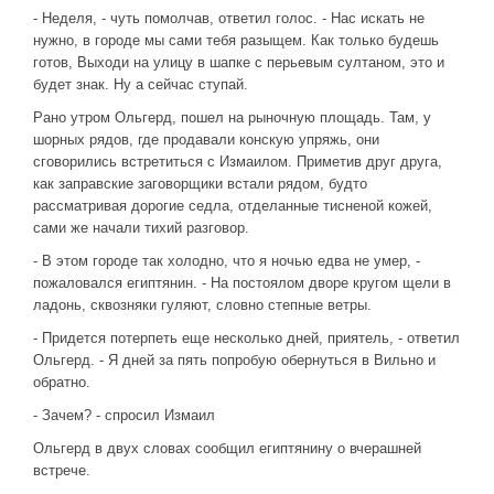
- Неделя, - чуть помолчав, ответил голос. - Нас искать не
нужно, в городе мы сами тебя разыщем. Как только будешь
готов, Выходи на улицу в шапке с перьевым султаном, это и
будет знак. Ну а сейчас ступай.
Рано утром Ольгерд, пошел на рыночную площадь. Там, у
шорных рядов, где продавали конскую упряжь, они
сговорились встретиться с Измаилом. Приметив друг друга,
как заправские заговорщики встали рядом, будто
рассматривая дорогие седла, отделанные тисненой кожей,
сами же начали тихий разговор.
- В этом городе так холодно, что я ночью едва не умер, -
пожаловался египтянин. - На постоялом дворе кругом щели в
ладонь, сквозняки гуляют, словно степные ветры.
- Придется потерпеть еще несколько дней, приятель, - ответил
Ольгерд. - Я дней за пять попробую обернуться в Вильно и
обратно.
- Зачем? - спросил Измаил
Ольгерд в двух словах сообщил египтянину о вчерашней
встрече.