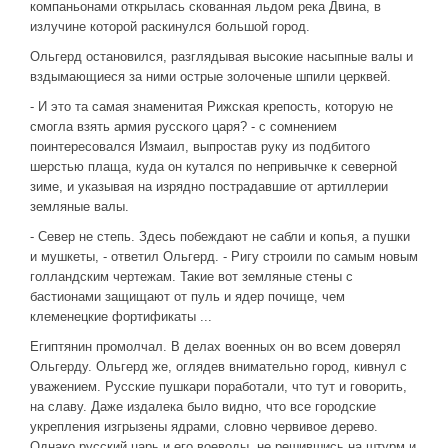
компаньонами открылась скованная льдом река Двина, в
излучине которой раскинулся большой город.
Ольгерд остановился, разглядывая высокие насыпные валы и
вздымающиеся за ними острые золоченые шпили церквей.
- И это та самая знаменитая Рижская крепость, которую не
смогла взять армия русского царя? - с сомнением
поинтересовался Измаил, выпростав руку из подбитого
шерстью плаща, куда он кутался по непривычке к северной
зиме, и указывая на изрядно пострадавшие от артиллерии
земляные валы.
- Север не степь. Здесь побеждают не сабли и копья, а пушки
и мушкеты, - ответил Ольгерд. - Ригу строили по самым новым
голландским чертежам. Такие вот земляные стены с
бастионами защищают от пуль и ядер почище, чем
клеменецкие фортификаты ...
Египтянин промолчал. В делах военных он во всем доверял
Ольгерду. Ольгерд же, оглядев внимательно город, кивнул с
уважением. Русские пушкари поработали, что тут и говорить,
на славу. Даже издалека было видно, что все городские
укрепления изгрызены ядрами, словно червивое дерево.
Однако русский царь и его воеводы, не решившись на штурм и