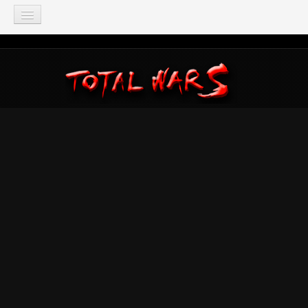
TOTAL WAR
Total War: Three Kingdoms
Total War: Warhammer
Total War: Attila
Total War: Rome 2
Total War: Shogun 2
Napoleon: Total War
Empire: Total War
Medieval 2: Total War
Rome: Total War
Total War: ARENA
Total War Saga
Total War Battles