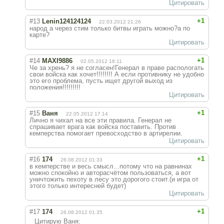
Цитировать
+1
#13
Lenin124124124
22.03.2012 21:26
народ а через стим только битвы играть можно?а по
карте?
Цитировать
+1
#14
MAXI9886
02.05.2012 18:11
Че за хрень? я не согласен!Генерал в праве распологать
свои войска как хочет!!!!!!!! А если противнику не удобно
это его проблема, пусть ищет другой выход из
положения!!!!!!!!!
Цитировать
+1
#15
Ваня
22.05.2012 17:14
Лично я чихал на все эти правила. Генерал не
спрашивает врага как войска поставить. Против
кемперства помогает превосходство в артирелии.
Цитировать
+1
#16
174
26.08.2012 01:33
в кемперстве и весь смысл...потому что на равнинах
можно спокойно и авторасчётом пользоваться, а вот
уничтожить пехоту в лесу это дорогого стоит.(и игра от
этого только интересней будет)
Цитировать
+1
#17
174
26.08.2012 01:35
Цитирую Ваня: