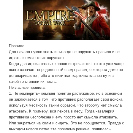
ДРУГИЕ ИГРЫ
Серия игр Mount and Blade
Вселенные Warhammer
Warhammer 40.000: Dawn of War
Правила:
Серия игр «История войн»
Для начала нужно знать и никогда не нарушать правила и не
Серия игр «King Arthur»
играть с теми кто их нарушает.
Когда два игрока разных кланов встречаются, то это уже чаще
КРЕАТИВ
всего означает определенный свод правил, о которых даже не
договариваются, ибо это визитная карточка кланов ну и в
Творчество СиЧевиков
какой-то степени их честь:
Блоги о рыбалке
Негласные правила:
1. Не кемперить– кемпинг понятие растяжимое, но в основном
Черный Гетман (роман)
он заключается в том, что противник располагает свои войска,
используя местность таким образом, что второму нет смысла
ИСТОРИЯ
атаковать. К примеру, вся пехота в лесу. Тогда кавалерия
Загадки и тайны истории
противника бесполезна и ему просто нет смысла атаковать.
Или забраться на холм и сидеть. Это не поощряется. Правда с
Наше время
выходом нового патча эта проблема решена, появилась