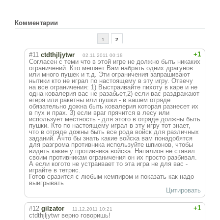
Комментарии
1
2
+1
#11
ctdthjljytwr
02.11.2011 00:18
Согласен с теми что в этой игре не должно быть никаких
ограничений. Кто мешает Вам набрать одних драгунов
или много пушек и т.д. Эти ограничения запрашивают
нытики кто не играл по настоящему в эту игру. Отвечу
на все ограничения: 1) Выстраивайте пихоту в каре и не
одна ковалерия вас не разабьет,2) если вас раздражают
егеря или ракетны или пушки - в вашем отряде
обязательно дожна быть ковалерия которая разнесет их
в пух и прах. 3) если враг прячится в лесу или
использует местность - для этого в отряде должны быть
пушки. Кто по настоящему играл в эту игру тот знает,
что в отряде дожны быть все рода войск для различных
заданий. Ачто бы знать какие войска вам понадобятся
для разгрома противника используйте шпионов, чтобы
видеть какие у противника войска. Напалион не ставил
своим противникам ограничения он их просто разбивал.
А если когото не устраивает то эта игра не для вас -
играйте в тетрис.
Готов сразится с любым кемпиром и показать как надо
выигрывать
Цитировать
+1
#12
gilzator
11.12.2011 10:21
ctdthjljytwr верно говоришь!