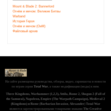
Mount & Blade 2: Bannerlord
Огнём и мечом: Великие Битвы
Warband
История Героя
Огнём и мечом (ОиМ)
Файловый архив
На сайте размещены руководства, обзоры, видео, скриншоты и новости
по играм серии
Total War
, а также модификации (моды) к ним.
Three Kingdoms, Warhammer (1,2,3), Attila, Rome 2, Shogun 2 (Fall of
the Samurai), Napoleon, Empire (The Warpath Campaign), Medieval 2
(Kingdoms) и Rome
(
Barbarian Invasion
,
Alexander
)
Total War
являются зарегистрированными товарными знаками
The Creative