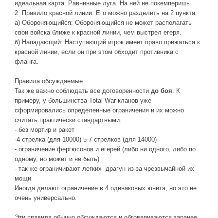
Новое время
идеальная карта: Равнинные луга. На ней не покемперишь.
2. Правило красной линии. Его можно разделить на 2 пункта.
Крестовые походы
а) Обороняющийся: Обороняющийся не может располагать
свои войска ближе к красной линии, чем выстрел егеря.
Античность
б) Нападающий: Наступающий игрок имеет право прижаться к
Средние века
красной линии, если он при этом обходит противника с
фланга.
Правила обсуждаемые:
Так же важно соблюдать все договоренности
до боя
. К
примеру, у большинства Total War кланов уже
сформировались определенные ограничения и их можно
считать практически стандартными:
- без мортир и ракет
-4 стрелка (для 10000) 5-7 стрелков (для 14000)
- ограничение фергюсонов и егерей (либо ни одного, либо по
одному, но может и не быть)
- так же ограничивают легких драгун из-за чрезвычайной их
мощи
Иногда делают ограничение в 4 одинаковых юнита, но это не
очень универсально.
Эти правила обычно обсуждаются и обговариваются заранее.