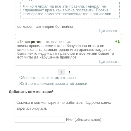
Лично я чихал на все эти правила. Генерал не
спрашивает врага как войска поставить. Против
кемперства помогает превосходство в артирелии.
согласен, артилерия-бог войны
Цитировать
+1
#18
секретно
06.10.2012 00:46
зачем правила если эта не браузерная игра и не
клиенская эта кампьютерная игра араньше кагда так
была некто недумал о правилов и всё жизни бывает а
вот читы да нарушение правилов.
Цитировать
1
2
Обновить список комментариев
RSS лента комментариев этой записи
Добавить комментарий
Ссылки в комментариях не работают. Надоела капча -
зарегистрируйся.
Имя (обязательное)