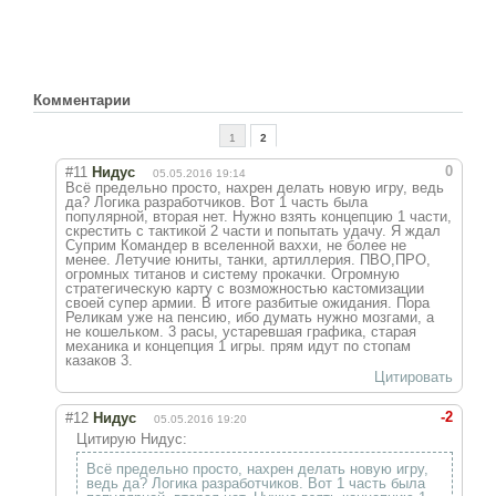
Комментарии
1
2
0
#11
Нидус
05.05.2016 19:14
Всё предельно просто, нахрен делать новую игру, ведь
да? Логика разработчиков. Вот 1 часть была
популярной, вторая нет. Нужно взять концепцию 1 части,
скрестить с тактикой 2 части и попытать удачу. Я ждал
Суприм Командер в вселенной ваххи, не более не
менее. Летучие юниты, танки, артиллерия. ПВО,ПРО,
огромных титанов и систему прокачки. Огромную
стратегическую карту с возможностью кастомизации
своей супер армии. В итоге разбитые ожидания. Пора
Реликам уже на пенсию, ибо думать нужно мозгами, а
не кошельком. 3 расы, устаревшая графика, старая
механика и концепция 1 игры. прям идут по стопам
казаков 3.
Цитировать
-2
#12
Нидус
05.05.2016 19:20
Цитирую Нидус:
Всё предельно просто, нахрен делать новую игру,
ведь да? Логика разработчиков. Вот 1 часть была