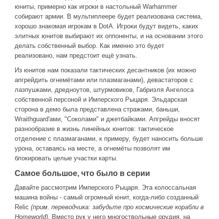
юниты, примерно как игроки в настольный Warhammer
собирают армии. В мультиплеере будет реализована система,
хорошо знакомая игрокам в DotA. Игроки будут видеть, каких
элитных юнитов выбирают их оппоненты, и на основании этого
делать собственный выбор. Как именно это будет
реализовано, нам предстоит ещё узнать.
Из юнитов нам показали тактических десантников (их можно
апгрейдить огнемётами или плазмаганами), девастаторов с
лазпушками, дредноутов, штурмовиков, Габриэля Ангелоса
собственной персоной и Имперского Рыцаря. Эльдарская
сторона в демо была представлена стражами, баньши,
Wraithguard'ами, "Соколами" и джетбайками. Апгрейды вносят
разнообразие в жизнь линейных юнитов: тактическое
отделение с плазмаганами, к примеру, будет наносить больше
урона, оставаясь на месте, а огнемёты позволят им
блокировать целые участки карты.
Самое большое, что было в серии
Давайте рассмотрим Имперского Рыцаря. Эта колоссальная
машина войны - самый огромный юнит, когда-либо созданный
Relic
(прим. переводчика: забудьте про космические корабли в
Homeworld)
. Вместо рук у него многоствольные орудия, на