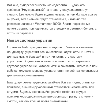
Вот она, суперспособность космодесанта. С ударного
крейсера "Неустрашимый" на планету обрушивается луч
смерти. Его можно будет водить мышью, и чем больше врагов
он убьёт, тем сильнее будет становиться, - именно так
работают лазеры в Warhammer 40000. Враги, поражённые
лучом смерти, приподнимаются в воздух и светятся белым, а
потом испаряются.
Новая система укрытий
Стратегии Relic традиционно приделяют большое внимание
ландшафту, укрытиям разной степени надёжности. В DoW 3,
для как можно большей интуитивности, эту систему
упростили. В демо нам показали пример такого укрытия -
круговое укрепление, которое можно захватить. Укрытые в нём
войска получают меньше урона от огня, но всё так же уязвимы
для юнитов-рукопашников.
Благодаря этому крупномасштабные бои выглядят, опять же,
понятнее, а юниты-рукопашники становятся незаменимы при
штурме. Видишь окопавшийся расчёт тяжёлого орудия -
прикажи космодесантникам-штурмовикам прыгнуть к нему и
смотри, как они крошат врага пиломечами.