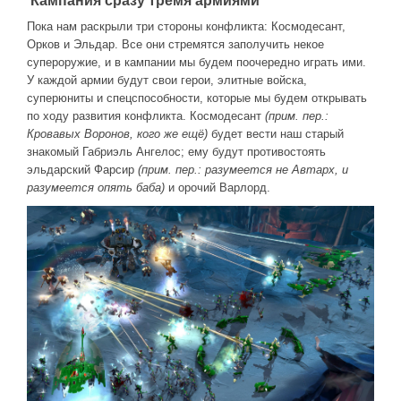
Новое время
Пока нам раскрыли три стороны конфликта: Космодесант,
Крестовые походы
Орков и Эльдар. Все они стремятся заполучить некое
Античность
супероружие, и в кампании мы будем поочередно играть ими.
У каждой армии будут свои герои, элитные войска,
Средние века
суперюниты и спецспособности, которые мы будем открывать
по ходу развития конфликта. Космодесант
(прим. пер.:
Кровавых Воронов, кого же ещё)
будет вести наш старый
знакомый Габриэль Ангелос; ему будут противостоять
эльдарский Фарсир
(прим. пер.: разумеется не Автарх, и
разумеется опять баба)
и орочий Варлорд.