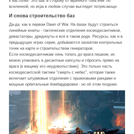
к настолке. Это шаг в сторону от мрачного тона книг по
вселенной, но игра в любом случае выглядит потрясающе.
И снова строительство баз
Да-да, как в первом Dawn of War. На базах будут строиться
линейные юниты - тактические отделения космодесантников,
девастаторы, дредноуты и всё в таком роде. Ресурсы, как и в
предыдущих играх серии, добываются захватом контрольных
точек на карте и строительством генераторов.
Если космодесантникам лень топать до врага пешком, их
можно упаковать в десантные капсулы и сбросить прямо на
врага (к вящему его неудовольствию). Это только часть
космодесантской тактики "смерть с небес", которая также
включает штурмовые отделения с прыжковыми ранцами и
мощные орбитальные бомбардировки - но об этом позднее.