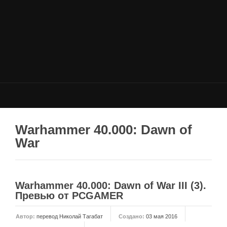
НОВОСТИ
Общие новости
Новости Total War: WARHAMMER
Новости Total War: Attila
Новости Total War: Rome 2
ОБЩИЕ СТАТЬИ
ФОРУМ
Warhammer 40.000: Dawn of
War
МОДЫ
Моддинг ROME 2
Моддинг Empire
Warhammer 40.000: Dawn of War III (3).
Моддинг Shogun 2
Превью от PCGAMER
Моддинг Napoleon
Автор:
перевод Николай Тагабат
Создано:
03 мая 2016
Моддинг MEDIEVAL 2