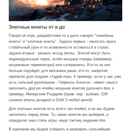
Элитные юниты от и до
Говоря об игре, разработчики то и дело говорят "линейные
юниты" и "элитные юниты". Задача первых - наносить врагу
стабильный урон и по возможности оставаться в строю;
задача вторых - решать исход битвы. Элитой могут быть
индивидуальные герои, особо мощные отряды (например,
штурмовые терминаторы) или суперюниты. Кто-то из них
больше подойдёт для механики раша, кто-то, напротив,
припасён для поздних стадий игры. К примеру, если у нас уже
есть сильный рукопашник - Габриэль Ангелос - имеет смысл
заполнить другую ячейку мощным юнитом дальнего боя, к
примеру, Имперским Рыцарем
(прим. пер.:
видимо, GW
сказало влить рыцарей в DoW 3 любой ценой
).
Для элитных юнитов есть всего три ячейки, и их мы будем
заполнять перед боем. То, каких юнитов мы выберем, и
определит наш стиль игры, нашу тактику ведения боя.
В кампании мы будем собирать и развивать сильнейшие