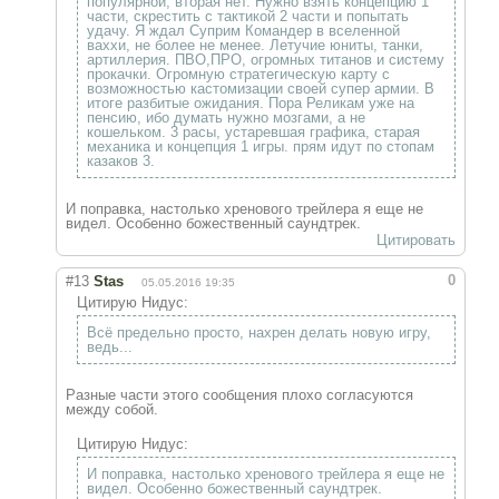
популярной, вторая нет. Нужно взять концепцию 1
части, скрестить с тактикой 2 части и попытать
удачу. Я ждал Суприм Командер в вселенной
ваххи, не более не менее. Летучие юниты, танки,
артиллерия. ПВО,ПРО, огромных титанов и систему
прокачки. Огромную стратегическую карту с
возможностью кастомизации своей супер армии. В
итоге разбитые ожидания. Пора Реликам уже на
пенсию, ибо думать нужно мозгами, а не
кошельком. 3 расы, устаревшая графика, старая
механика и концепция 1 игры. прям идут по стопам
казаков 3.
И поправка, настолько хренового трейлера я еще не
видел. Особенно божественный саундтрек.
Цитировать
0
#13
Stas
05.05.2016 19:35
Цитирую Нидус:
Всё предельно просто, нахрен делать новую игру,
ведь...
Разные части этого сообщения плохо согласуются
между собой.
Цитирую Нидус:
И поправка, настолько хренового трейлера я еще не
видел. Особенно божественный саундтрек.