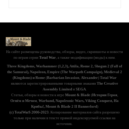
На сайте размещены руководства, обзоры, видео, скриншоты и новости
по играм серии
Total War
, а также модификации (моды) к ним.
Three Kingdoms, Warhammer (1,2,3), Attila, Rome 2, Shogun 2 (Fall of
the Samurai), Napoleon, Empire (The Warpath Campaign), Medieval 2
(Kingdoms) и Rome
(
Barbarian Invasion
,
Alexander
)
Total War
являются зарегистрированными товарными знаками
The Creative
Assembly Limited
и
SEGA
.
Статьи, обзоры и новости к игре
Mount & Blade
(
История Героя
,
Огнём и Мечом
,
Warband, Napoleonic Wars, Viking Conquest, На
Крибы!, Mount & Blade 2 II Bannerlord
)
(с) TotalWarS 2006-2023.
Копирование материалов сайта разрешено
только при наличии в тексте прямой индексируемой ссылки на
источник.