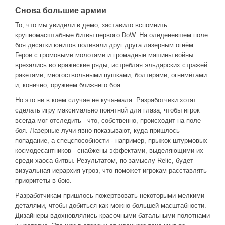
Снова большие армии
То, что мы увидели в демо, заставило вспомнить
крупномасштабные битвы первого DoW. На оледеневшем поле
боя десятки юнитов поливали друг друга лазерным огнём.
Герои с громовыми молотами и громадные машины войны
врезались во вражеские ряды, истребляя эльдарских стражей
ракетами, многоствольными пушками, болтерами, огнемётами
и, конечно, оружием ближнего боя.
Но это ни в коем случае не куча-мала. Разработчики хотят
сделать игру максимально понятной для глаза, чтобы игрок
всегда мог отследить - что, собственно, происходит на поле
боя. Лазерные лучи явно показывают, куда пришлось
попадание, а спецспособности - например, прыжок штурмовых
космодесантников - снабжены эффектами, выделяющими их
среди хаоса битвы. Результатом, по замыслу Relic, будет
визуальная иерархия угроз, что поможет игрокам расставлять
приоритеты в бою.
Разработчикам пришлось пожертвовать некоторыми мелкими
деталями, чтобы добиться как можно большей масштабности.
Дизайнеры вдохновлялись красочными батальными полотнами