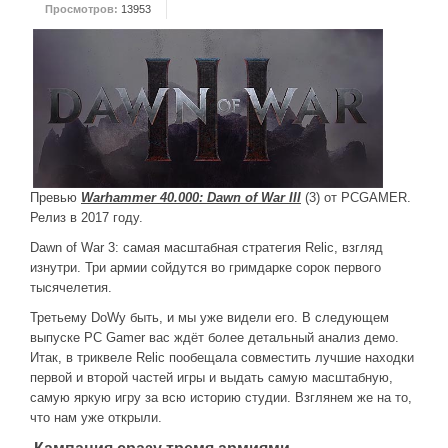
Просмотров:
13953
ДРУГИЕ ИГРЫ
Серия игр Mount and Blade
Вселенные Warhammer
Warhammer 40.000: Dawn of War
Серия игр «История войн»
Серия игр «King Arthur»
Превью
Warhammer 40.000: Dawn of War III
(3) от PCGAMER.
Релиз в 2017 году.
КРЕАТИВ
Dawn of War 3: самая масштабная стратегия Relic, взгляд
Творчество СиЧевиков
изнутри. Три армии сойдутся во гримдарке сорок первого
тысячелетия.
Блоги о рыбалке
Третьему DoWу быть, и мы уже видели его. В следующем
Черный Гетман (роман)
выпуске PC Gamer вас ждёт более детальный анализ демо.
ИСТОРИЯ
Итак, в триквеле Relic пообещала совместить лучшие находки
первой и второй частей игры и выдать самую масштабную,
Загадки и тайны истории
самую яркую игру за всю историю студии. Взглянем же на то,
что нам уже открыли.
Наше время
Кампания сразу тремя армиями