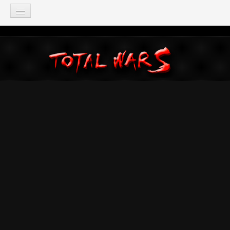
TOTAL WAR
Total War: Three Kingdoms
Total War: Warhammer
Total War: Attila
Total War: Rome 2
Total War: Shogun 2
Napoleon: Total War
Empire: Total War
Medieval 2: Total War
Rome: Total War
Total War: ARENA
Total War Saga
Total War Battles