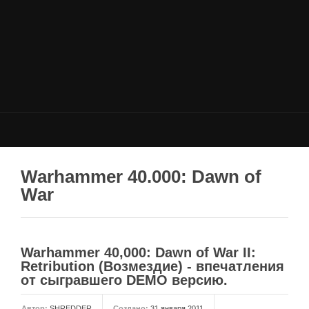
НОВОСТИ
Общие новости
Новости Total War: WARHAMMER
Новости Total War: Attila
Новости Total War: Rome 2
ОБЩИЕ СТАТЬИ
ФОРУМ
Warhammer 40.000: Dawn of
War
МОДЫ
Моддинг ROME 2
Моддинг Empire
Warhammer 40,000: Dawn of War II:
Моддинг Shogun 2
Retribution (Возмездие) - впечатления
от сыгравшего DEMO версию.
Моддинг Napoleon
Моддинг MEDIEVAL 2
Автор:
SHREDDER
Создано:
31 января 2011