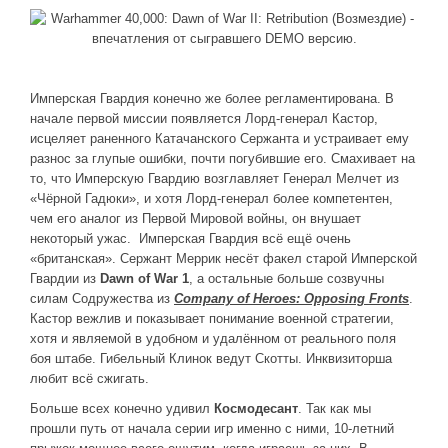
Имперская Гвардия конечно же более регламентирована. В
начале первой миссии появляется Лорд-генерал Кастор,
исцеляет раненного Катачанского Сержанта и устраивает ему
разнос за глупые ошибки, почти погубившие его. Смахивает на
то, что Имперскую Гвардию возглавляет Генерал Мелчет из
«Чёрной Гадюки», и хотя Лорд-генерал более компетентен,
чем его аналог из Первой Мировой войны, он внушает
некоторый ужас. Имперская Гвардия всё ещё очень
«британская». Сержант Меррик несёт факел старой Имперской
Гвардии из
Dawn of War 1
, а остальные больше созвучны
силам Содружества из
Company of Heroes: Opposing Fronts
.
Кастор вежлив и показывает понимание военной стратегии,
хотя и являемой в удобном и удалённом от реального поля
боя штабе. Гибельный Клинок ведут Скотты. Инквизиторша
любит всё сжигать.
Больше всех конечно удивил
Космодесант
. Так как мы
прошли путь от начала серии игр именно с ними, 10-летний