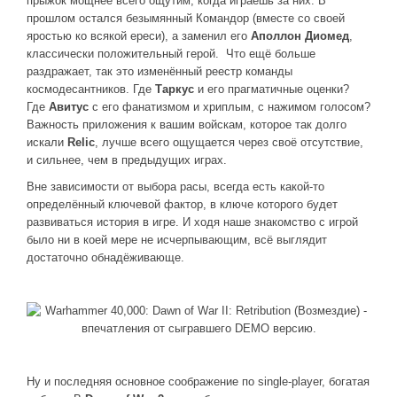
прыжок мощнее всего ощутим, когда играешь за них. В
прошлом остался безымянный Командор (вместе со своей
яростью ко всякой ереси), а заменил его
Аполлон Диомед
,
классически положительный герой. Что ещё больше
раздражает, так это изменённый реестр команды
космодесантников. Где
Таркус
и его прагматичные оценки?
Где
Авитус
с его фанатизмом и хриплым, с нажимом голосом?
Важность приложения к вашим войскам, которое так долго
искали
Relic
, лучше всего ощущается через своё отсутствие,
и сильнее, чем в предыдущих играх.
Вне зависимости от выбора расы, всегда есть какой-то
определённый ключевой фактор, в ключе которого будет
развиваться история в игре. И ходя наше знакомство с игрой
было ни в коей мере не исчерпывающим, всё выглядит
достаточно обнадёживающе.
Ну и последняя основное соображение по single-player, богатая