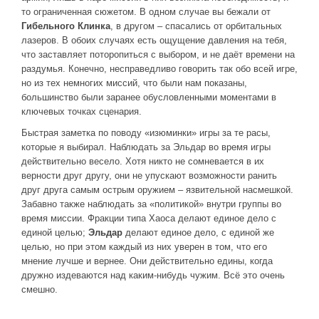
то ограниченная сюжетом. В одном случае вы бежали от
Гибельного Клинка
, в другом – спасались от орбитальных
лазеров. В обоих случаях есть ощущение давления на тебя,
что заставляет поторопиться с выбором, и не даёт времени на
раздумья. Конечно, несправедливо говорить так обо всей игре,
но из тех немногих миссий, что были нам показаны,
большинство были заранее обусловленными моментами в
ключевых точках сценария.
Быстрая заметка по поводу «изюминки» игры за те расы,
которые я выбирал. Наблюдать за Эльдар во время игры
действительно весело. Хотя никто не сомневается в их
верности друг другу, они не упускают возможности ранить
друг друга самым острым оружием – язвительной насмешкой.
Забавно также наблюдать за «политикой» внутри группы во
время миссии. Фракции типа Хаоса делают единое дело с
единой целью;
Эльдар
делают единое дело, с единой же
целью, но при этом каждый из них уверен в том, что его
мнение лучше и вернее. Они действительно едины, когда
дружно издеваются над каким-нибудь чужим. Всё это очень
смешно.