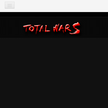
TOTAL WAR
Total War: Three Kingdoms
Total War: Warhammer
Total War: Attila
Total War: Rome 2
Total War: Shogun 2
Napoleon: Total War
Empire: Total War
Medieval 2: Total War
Rome: Total War
Total War: ARENA
Total War Saga
Total War Battles