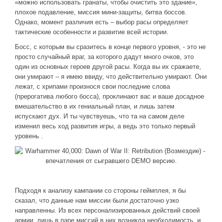
«можно использовать гранаты, чтобы очистить это здание»,
плохое подавление, миссия мини-защиты, битва боссов.
Однако, момент различия есть – выбор расы определяет
тактические особенности и развитие всей истории.
Босс, с которым вы сразитесь в конце первого уровня, - это не
просто случайный враг, за которого дадут много очков, это
один из основных героев другой расы. Когда вы их сражаете,
они умирают – я имею ввиду, что действительно умирают. Они
лежат, с хрипами произнося свои последние слова
(прерогатива любого босса), проклинают вас и ваше досадное
вмешательство в их гениальный план, и лишь затем
испускают дух. И ты чувствуешь, что та на самом деле
изменил весь ход развития игры, а ведь это только первый
уровень .
Подходя к анализу кампании со стороны геймплея, я бы
сказал, что данные нам миссии были достаточно узко
направленны. Из всех персонализированных действий своей
армии, лишь в паре миссий в них возникла необходимость, и