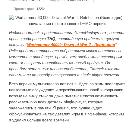
ДРУГИЕ ИГРЫ
Просмотров:
12234
Серия игр Mount and Blade
Вселенные Warhammer
Недавно Tirranek, представитель GameReplays.org , посетил
Warhammer 40.000: Dawn of War
пресс-конференцию
THQ
, посвящённую приближающемуся
выпуску "
Warhammer 40000: Dawn of War 2 - Retribution
"
.
Серия игр «История войн»
Relic продемонстрировали собравшимся много интересных
Серия игр «King Arthur»
моментов в новой игре, прежде чем предложили некоторым
гостям сыграть и опробовать их новый продукт. По
КРЕАТИВ
просьбам остальных членов сообщества, Tirranek изложил
свои мысли по поводу отыгранного в single-player времени.
Творчество СиЧевиков
Бета-версия мультиплеера вот-вот выйдет, за этим последуют
Блоги о рыбалке
неизбежные обсуждения и пережёвывания новой информации,
потому не вижу смысла даже пытаться систематизировать
Черный Гетман (роман)
рассказать обо всех деталях single-player, которые
ИСТОРИЯ
задержались в памяти. Я решил, что лучше будет
сфокусироваться на тех деталях игры в single-player, которым
Загадки и тайны истории
я уделил больше всего времени.
Наше время