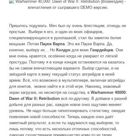
Пришлось подумать. Меч был ну очень блестящим, отнюдь не
простым. Выбери я его, и один из моих офицеров,
специализирующихся в рукопашной, стал бы заметно более
мощным. Потом
Пауки Варпа
. Это же Пауки Варпа. Да,
конечно, выберу их… Но
Колдун
для моих
Гвардейцев
. Они
мне очень нравятся, особенно когда не умирают от лёгкой
простуды. Поэтому я в конце концов остановился на казалось
бы не самом впечатляющем варианте. Выбор сделан, и на
звёздной карте я вижу текущий статус апгрейдов в моей
армии. Всё, что возможно в мультиплеере, включая апгрейды
для юнитов, можно найти и в этой игре. Наконец, знакомый
экран загрузки, но несмотря на сходства, в
Warhammer 40000:
Dawn of War II: Retribution
всё по-другому. В добавок к разной
добыче для разных рас, каждое новое очко ощутимо меняет
уровень. Не надо больше гипнотизировать статистику, ожидая
появления новой способности. Теперь каждое очко даёт
заметный результат, а если ты задумался над выбором, то
лишь потому, что есть несколько отличных способностей,
дающих существенное преимущество кому-то из твоих