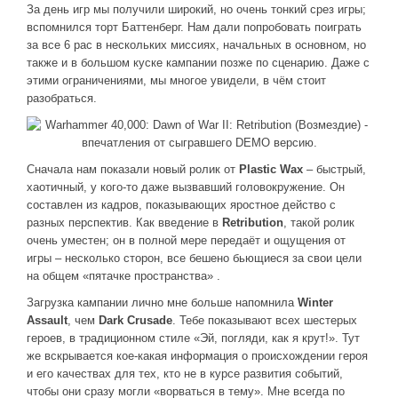
Новое время
За день игр мы получили широкий, но очень тонкий срез игры;
вспомнился торт Баттенберг. Нам дали попробовать поиграть
Крестовые походы
за все 6 рас в нескольких миссиях, начальных в основном, но
Античность
также и в большом куске кампании позже по сценарию. Даже с
этими ограничениями, мы многое увидели, в чём стоит
Средние века
разобраться.
Сначала нам показали новый ролик от
Plastic Wax
– быстрый,
хаотичный, у кого-то даже вызвавший головокружение. Он
составлен из кадров, показывающих яростное действо с
разных перспектив. Как введение в
Retribution
, такой ролик
очень уместен; он в полной мере передаёт и ощущения от
игры – несколько сторон, все бешено бьющиеся за свои цели
на общем «пятачке пространства» .
Загрузка кампании лично мне больше напомнила
Winter
Assault
, чем
Dark Crusade
. Тебе показывают всех шестерых
героев, в традиционном стиле «Эй, погляди, как я крут!». Тут
же вскрывается кое-какая информация о происхождении героя
и его качествах для тех, кто не в курсе развития событий,
чтобы они сразу могли «ворваться в тему». Мне всегда по