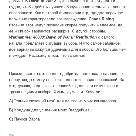
добыча. В
Dawn of War 2
нужно было сражаться долго и
нудно, чтобы добыть лучшее оборудование и самые желанные
способности. Как в старой философии игр, где долгосрочное
вложение гарантировало вознаграждение.
Chaos Rising
излечил этот недуг, позволив скорее получить желаемое, да
её и список вариантов расширив. С другой стороны,
Warhammer 40000: Dawn of War II: Retribution
с самого
начала предлагает ситуации выбора. И что самое забавное,
все варианты кажутся удачными для выбора. Это больше, чем
я ожидал. Расскажу о том, что запомнил.
Прежде всего, есть аналог одобрительного похлопывания по
плечу, когда я могу повысить одного из своих персонажей. За
это, думаю, надо сказать спасибо. Дальше я вижу экран с
тремя опциями выбора. Хммм, думаю я. Хочу ли я:
A) "самый сияющий меч" для одного из моих командоров
B) Колдуна для усиления моих Гвардейцев
C) Пауков Варпа