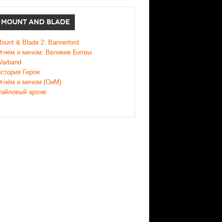
MOUNT AND BLADE
ount & Blade 2: Bannerlord
гнём и мечом: Великие Битвы
arband
стория Героя
гнём и мечом (ОиМ)
айловый архив