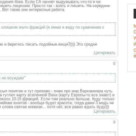
юдения бэка. Если СА начнет выдумывать что-то и не
лишить лицензии. Просто так - взять и лишить. На середине
. Вот такие они интересные ребята.
M
ет слишком мало фракций (я имею в виду по сравнению с
О
W
ю и беретесь писать подобные вещи?)))) Это сродни
И
О
Цитировать
Ф
0
- но осуждаю"
осыл понятен и тут признаю - знаю про мир Вархаммера чуть
а гуглил карту вселенной Вахи (карту Европы-то все знают) и
о около 10-15 фракций. Если там реально больше, буду только
нейкам юнитов - вообще будет красота, тогда даже 3 медь не
 слова святая инквизи... хотя нет, все равно ждать буду)))
Цитировать
0