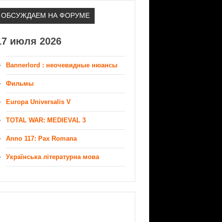
ОБСУЖДАЕМ НА ФОРУМЕ
17 июля 2026
Bannerlord : неочевидные нюансы
Фильмы
Europa Universalis V
TOTAL WAR: MEDIEVAL 3
Anno 117: Pax Romana
Українська літературна мова