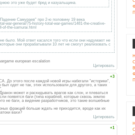
С
днюю это уже будет бред и казуальщина.
Ф
П
"Падение Самураев" про 2-ю половину 19 века
otal-war-general/75-history-total-war-games/1481-the-creative-
l-of-the-samurai.html
о не было. Мой ответ касался того что если они надумают не
ы которые они прорабатывали 10 лет не смогут реализовать с
Н
wargame european escalation
С
Цитировать
В
Ф
+3
П
А. До этого после каждой новой игры набегали "историки",
 был одет не так, этих использовали для другого, а таких
".
 Дракон может и раскидывать врагов как слон, и плеваться
сли появятся баги (типа кораблей, которые сквозь землю
это не баги, а видение разработчиков, это такие волшебные
рных фракций больше ждать не приходится, вроде как их
натоки вахи?
Цитировать
Н
+1
С