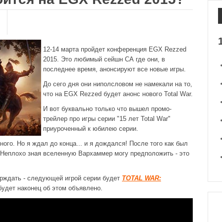
12-14 марта пройдет конференция EGX Rezzed
2015. Это любимый сейшн СА где они, в
последнее время, анонсируют все новые игры.
До сего дня они ниполсловом не намекали на то,
что на EGX Rezzed будет анонс нового Total War.
И вот буквально только что вышел промо-
трейлер про игры серии "15 лет Total War"
приуроченный к юбилею серии.
ного. Но я ждал до конца... и я дождался! После того как был
 Неплохо зная вселенную Вархаммер могу предположить - это
ерждать - следующей игрой серии будет
TOTAL WAR:
 будет наконец об этом объявлено.