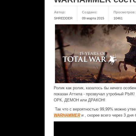
Автор:
Создано:
Просмотров:
SHREDDER
09 марта 2015
10461
Ролик как ролик, казалось бы ничего особен
показан Аттила - прозвучал утробный РЫК!
ОРК, ДЕМОН или ДРАКОН!
Так что с вероятностью 99,99% можно утв
WARHAMMER
и , скорее всего через 3 дня