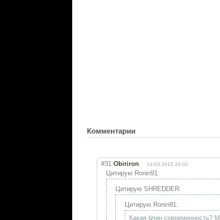
Комментарии
#31
Obiriron
13.03.2015 20:02
Цитирую Ronin91:
Цитирую SHREDDER:
Цитирую Ronin91:
Какая блин современность? М