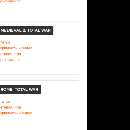
рохождения
MEDIEVAL 2: TOTAL WAR
татьи
криншоты и видео
етевая игра
рохождения
ROME: TOTAL WAR
татьи
етевая игра
криншоты и видео