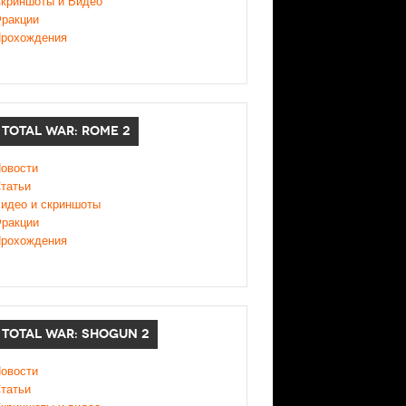
криншоты и Видео
ракции
рохождения
TOTAL WAR: ROME 2
овости
татьи
идео и скриншоты
ракции
рохождения
TOTAL WAR: SHOGUN 2
овости
татьи