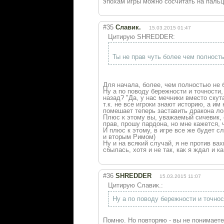
эпохам игры можно сосчитать на пальц
#35
Славик.
15.03.2015 01:47
Цитирую SHREDDER:
Ты не прав чуть более чем полность
Для начала, более, чем полностью не б
Ну а по поводу бережности и точности
назад? "Да, у нас мечники вместо скут
т.к. не все игроки знают историю, а им
помешает теперь заставить дракона ло
Плюс к этому вы, уважаемый сичевик, 
прав, прошу пардона, но мне кажется, 
И плюс к этому, в игре все же будет 
и вторым Римом)
Ну и на всякий случай, я не против вах
сбылась, хотя и не так, как я ждал и к
#36
SHREDDER
15.03.2015 11:07
Цитирую Славик.:
Ну а по поводу бережности и точно
Помню. Но повторяю - вы не понимаете