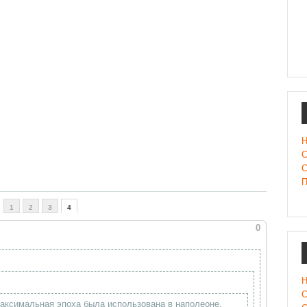
Н
С
С
П
1
2
3
4
0
Н
С
аксимальная эпоха была использована в наполеоне.