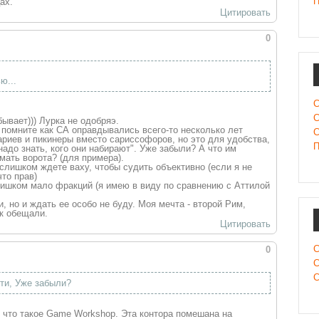
П
ах.
Цитировать
0
ю...
С
С
ывает))) Лурка не одобряэ.
, помните как СА оправдывались всего-то несколько лет
С
ариев и пикинеры вместо сариссофоров, но это для удобства,
П
 надо знать, кого они набирают". Уже забыли? А что им
мать ворота? (для примера).
слишком ждете ваху, чтобы судить объективно (если я не
что прав)
слишком мало фракций (я имею в виду по сравнению с Аттилой
и, но и ждать ее особо не буду. Моя мечта - второй Рим,
ак обещали.
Цитировать
С
0
С
С
сти, Уже забыли?
 что такое Game Workshop. Эта контора помешана на