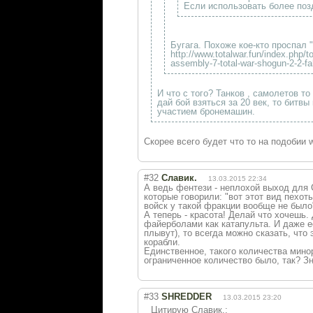
Если использовать более поз
Бугага. Похоже кое-кто проспал 
http://www.totalwar.fun/index.php/t
assembly-7-total-war-shogun-2-2-fal
И что с того? Танков , самолетов т
дай бой взяться за 20 век, то битв
участием бронемашин.
Скорее всего будет что то на подобии 
#32
Славик.
13.03.2015 22:34
А ведь фентези - неплохой выход для С
которые говорили: "вот этот вид пехоты
войск у такой фракции вообще не было
А теперь - красота! Делай что хочешь.
файерболами как катапульта. И даже е
плывут), то всегда можно сказать, что 
корабли.
Единственное, такого количества мино
ограниченное количество было, так? З
#33
SHREDDER
13.03.2015 23:20
Цитирую Славик.: