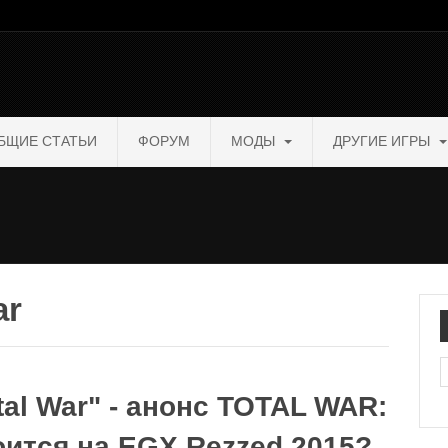
БЩИЕ СТАТЬИ
ФОРУМ
МОДЫ
ДРУГИЕ ИГРЫ
ar
П
tal War" - анонс TOTAL WAR:
тся на EGX Rezzed 2015?