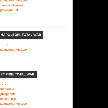
криншоты и видео
ракции (Кланы)
рохождения
NAPOLEON: TOTAL WAR
татьи
криншоты и видео
EMPIRE: TOTAL WAR
татьи
енералам
дмиралам
етевая игра
криншоты и видео