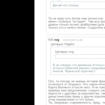
Делай что хочешь.
Ты не прав чуть более чем полностью.
имеет глубокую "историю". Там все пр
дракон только пуляет файболами (для п
только это и ничего более. Создатели 
#34
vvg
14.03.2015 11:46
Цитирую Vilgelm:
Цитирую vvg:
Я не говорил что временна Аттилы=
аттилы=геймплей раннего средневек
юнитов. Франкское королевст
Ооо, ты походу не знаешь истории фра
отличался от позднего. Что самое инт
Карла Великого и после него. Я не гов
примеру мое предложение, создать си
бороться с другими за королевство, т
династическому браку у других короле
этом направлении то что нужно.
Тю, 2мировая, современность, бред.. 