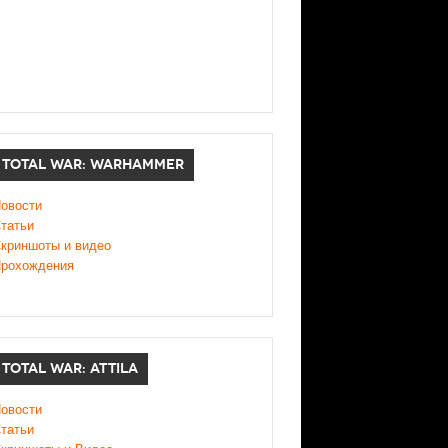
TOTAL WAR: WARHAMMER
овости
татьи
криншоты и видео
рохождения
TOTAL WAR: ATTILA
овости
татьи