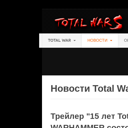
TOTAL WAR
НОВОСТИ
О
Новости Total W
Трейлер "15 лет To
WARHAMMER состои