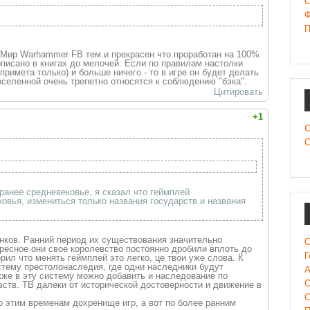
C
Ф
П
 Мир Warhammer FB тем и прекрасен что проработан на 100%
описано в книгах до мелочей. Если по правилам настолки
римета только) и больше ничего - то в игре он будет делать
вселенной очень трепетно относятся к соблюдению "бэка".
Цитировать
+1
С
С
ранее средневековье, я сказал что геймплей
овья, измениться только названия государств и названия
нков. Ранний период их существования значительно
С
ересное они свое королевство постоянно дробили вплоть до
Г
орил что менять геймплей это легко, це твои уже слова. К
стему престолонаследия, где одни наследники будут
А
акже в эту систему можно добавить и наследование по
С
вств. ТВ далеки от исторической достоверности и движение в
С
по этим временам дохренище игр, а вот по более ранним