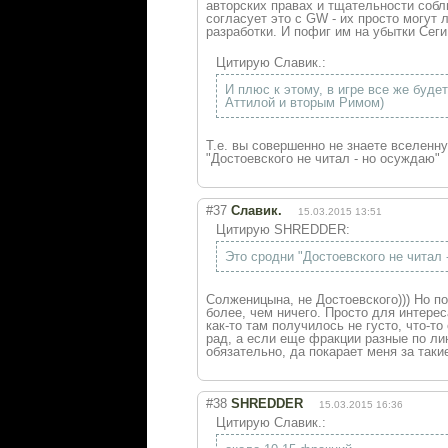
авторских правах и тщательности собл
согласует это с GW - их просто могут 
разработки. И пофиг им на убытки Сеги
Цитирую Славик.:
И плюс к этому, в игре все же буд
Аттилой и вторым Римом)
Т.е. вы совершенно не знаете вселенну
"Достоевского не читал - но осуждаю"
#37
Славик.
15.03.2015 13:51
Цитирую SHREDDER:
Это сродни "Достоевского не читал 
Солженицына, не Достоевского))) Но п
более, чем ничего. Просто для интерес
как-то там получилось не густо, что-т
рад, а если еще фракции разные по ли
обязательно, да покарает меня за такие
#38
SHREDDER
15.03.2015 16:36
Цитирую Славик.: