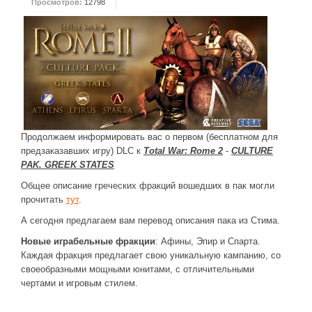
Просмотров:
12798
ДРУГИЕ ИГРЫ
Серия игр Mount and Blade
Вселенные Warhammer
Warhammer 40.000: Dawn of War
Серия игр «История войн»
Серия игр «King Arthur»
Продолжаем информировать вас о первом (бесплатном для
предзаказавших игру) DLC к
Total War: Rome 2
-
CULTURE
КРЕАТИВ
PAK. GREEK STATES
Творчество СиЧевиков
Общее описание греческих фракций вошедших в пак могли
прочитать
тут
.
Блоги о рыбалке
А сегодня предлагаем вам перевод описания пака из Стима.
Черный Гетман (роман)
Новые играбельные фракции
: Афины, Эпир и Спарта.
ИСТОРИЯ
Каждая фракция предлагает свою уникальную кампанию, сo
своеобразными мощными юнитами, с отличительными
Загадки и тайны истории
чертами и игровым стилем.
Наше время