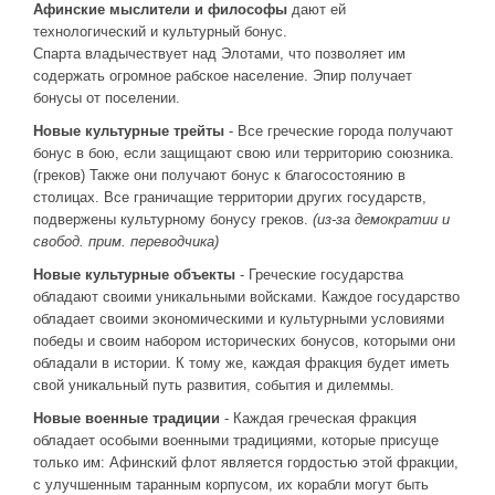
Новое время
Афинские мыслители и философы
дают ей
технологический и культурный бонус.
Крестовые походы
Спарта владычествует над Элотами, что позволяет им
Античность
содержать огромное рабское население. Эпир получает
бонусы от поселении.
Средние века
Новые культурные трейты
- Все греческие города получают
бонус в бою, если защищают свою или территорию союзника.
(греков) Также они получают бонус к благосостоянию в
столицах. Все граничащие территории других государств,
подвержены культурному бонусу греков.
(из-за демократии и
свобод. прим. переводчика)
Новые культурные объекты
- Греческие государства
обладают своими уникальными войсками. Каждое государство
обладает своими экономическими и культурными условиями
победы и своим набором исторических бонусов, которыми они
обладали в истории. К тому же, каждая фракция будет иметь
свой уникальный путь развития, события и дилеммы.
Новые военные традиции
- Каждая греческая фракция
обладает особыми военными традициями, которые присуще
только им: Афинский флот является гордостью этой фракции,
с улучшенным таранным корпусом, их корабли могут быть