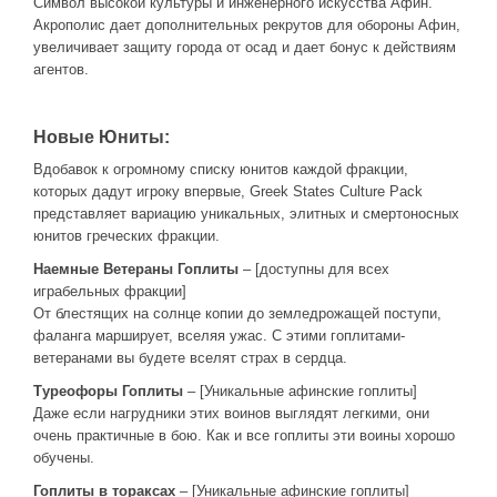
Символ высокой культуры и инженерного искусства Афин.
Акрополис дает дополнительных рекрутов для обороны Афин,
увеличивает защиту города от осад и дает бонус к действиям
агентов.
Новые Юниты:
Вдобавок к огромному списку юнитов каждой фракции,
которых дадут игроку впервые, Greek States Culture Pack
представляет вариацию уникальных, элитных и смертоносных
юнитов греческих фракции.
Наемные Ветераны Гоплиты
– [доступны для всех
играбельных фракции]
От блестящих на солнце копии до земледрожащей поступи,
фаланга марширует, вселяя ужас. С этими гоплитами-
ветеранами вы будете вселят страх в сердца.
Туреофоры Гоплиты
– [Уникальные афинские гоплиты]
Даже если нагрудники этих воинов выглядят легкими, они
очень практичные в бою. Как и все гоплиты эти воины хорошо
обучены.
Гоплиты в тораксах
– [Уникальные афинские гоплиты]