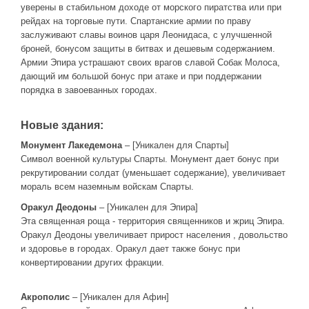
уверены в стабильном доходе от морского пиратства или при
рейдах на торговые пути. Спартанские армии по праву
заслуживают славы воинов царя Леонидаса, с улучшенной
броней, бонусом защиты в битвах и дешевым содержанием.
Армии Эпира устрашают своих врагов славой Собак Молоса,
дающий им большой бонус при атаке и при поддержании
порядка в завоеванных городах.
Новые здания:
Монумент Лакедемона
– [Уникален для Спарты]
Символ военной культуры Спарты. Монумент дает бонус при
рекрутировании солдат (уменьшает содержание), увеличивает
мораль всем наземным войскам Спарты.
Оракул Деодоны
– [Уникален для Эпира]
Эта священная роща - территория священников и жриц Эпира.
Оракул Деодоны увеличивает прирост населения , довольство
и здоровье в городах. Оракул дает также бонус при
конвертировании других фракции.
Акрополис
– [Уникален для Афин]