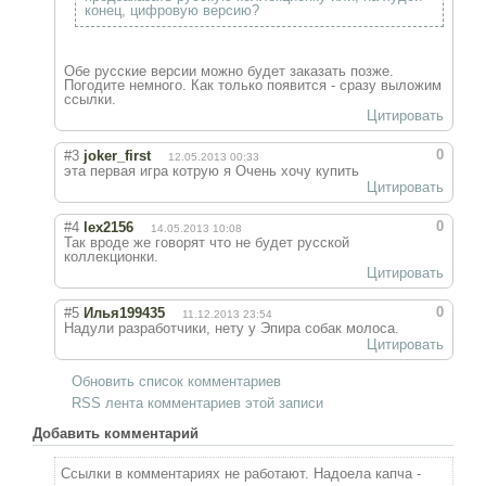
конец, цифровую версию?
Обе русские версии можно будет заказать позже.
Погодите немного. Как только появится - сразу выложим
ссылки.
Цитировать
0
#3
joker_first
12.05.2013 00:33
эта первая игра котрую я Очень хочу купить
Цитировать
0
#4
lex2156
14.05.2013 10:08
Так вроде же говорят что не будет русской
коллекционки.
Цитировать
0
#5
Илья199435
11.12.2013 23:54
Надули разработчики, нету у Эпира собак молоса.
Цитировать
Обновить список комментариев
RSS лента комментариев этой записи
Добавить комментарий
Ссылки в комментариях не работают. Надоела капча -