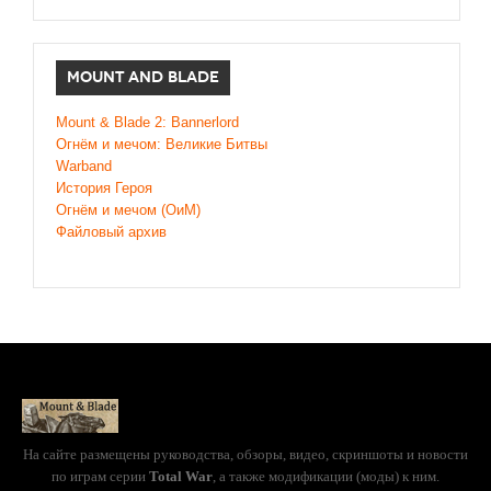
MOUNT AND BLADE
Mount & Blade 2: Bannerlord
Огнём и мечом: Великие Битвы
Warband
История Героя
Огнём и мечом (ОиМ)
Файловый архив
На сайте размещены руководства, обзоры, видео, скриншоты и новости
по играм серии
Total War
, а также модификации (моды) к ним.