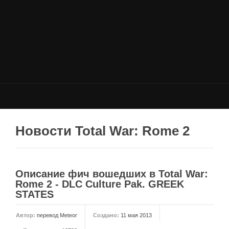
НОВОСТИ
Общие новости
Новости Total War: WARHAMMER
Новости Total War: Attila
Новости Total War: Rome 2
ОБЩИЕ СТАТЬИ
ФОРУМ
Новости Total War: Rome 2
МОДЫ
Моддинг ROME 2
Описание фич вошедших в Total War:
Моддинг Empire
Rome 2 - DLC Culture Pak. GREEK
STATES
Моддинг Shogun 2
Моддинг Napoleon
Автор:
перевод Meteor
Создано:
11 мая 2013
Моддинг MEDIEVAL 2