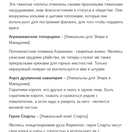
Эти тяжелые гоплиты отмечены своими бронзовыми тяжелыми
нагрудниками, знак благосостояния и статуса в обществе. Они
вооружены копьями и щитами гоплонами, которые они
используют для построения фаланги, для того чтобы подавить
врага.
Агрианианские топорщики
– [Уникальны для Эпира и
Македонии]
Пелопенесские племена Агрианиан - свирепые воины. Являясь
ужасным орудием убийства, их топоры служат им также
прекрасными крюками для горных местностей. Только
неразумный генерал не воспользуется ими в штурме.
Aspis дружинная кавалерия
– [Уникальны для Эпира и
Македонии]
Соратники короля, его друзья и знать в одном лице. Быть
соратником короля, скакать и сражаться рядом с
повелителем, а если надо и умереть за него - является
великой честью.
Герои Спарты
– [Уникальный юнит Спарты]
Являясь олицетворением духа Фермопил, герои Спарты несут
свои копья и щиты с гордостью и используют их с