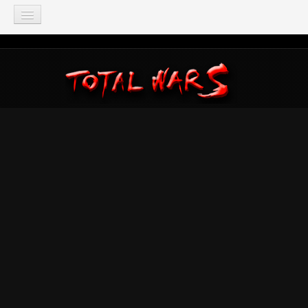
TOTAL WAR
Total War: Three Kingdoms
Total War: Warhammer
Total War: Attila
Total War: Rome 2
Total War: Shogun 2
Napoleon: Total War
Empire: Total War
Medieval 2: Total War
Rome: Total War
Total War: ARENA
Total War Saga
Total War Battles