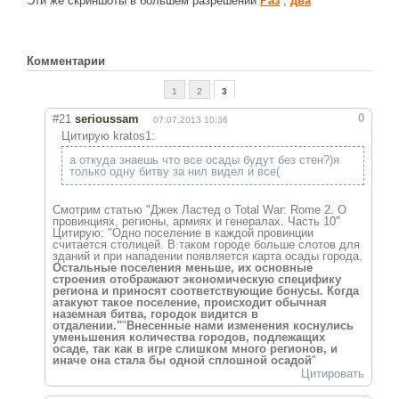
Эти же скриншоты в большем разрешении
Раз
,
два
Новое время
Крестовые походы
Античность
Комментарии
Средние века
1
2
3
0
#21
serioussam
07.07.2013 10:36
Цитирую kratos1:
а откуда знаешь что все осады будут без стен?)я
только одну битву за нил видел и все(
Смотрим статью "Джек Ластед о Total War: Rome 2. О
провинциях, регионы, армиях и генералах. Часть 10"
Цитирую: "Одно поселение в каждой провинции
считается столицей. В таком городе больше слотов для
зданий и при нападении появляется карта осады города.
Остальные поселения меньше, их основные
строения отображают экономическую специфику
региона и приносят соответствующие бонусы. Когда
атакуют такое поселение, происходит обычная
наземная битва, городок видится в
отдалении."
"
Внесенные нами изменения коснулись
уменьшения количества городов, подлежащих
осаде, так как в игре слишком много регионов, и
иначе она стала бы одной сплошной осадой
"
Цитировать