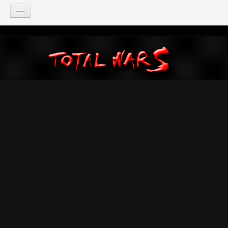
TOTAL WAR
Total War: Three Kingdoms
Total War: Warhammer
Total War: Attila
Total War: Rome 2
Total War: Shogun 2
Napoleon: Total War
Empire: Total War
Medieval 2: Total War
Rome: Total War
Total War: ARENA
Total War Saga
Total War Battles