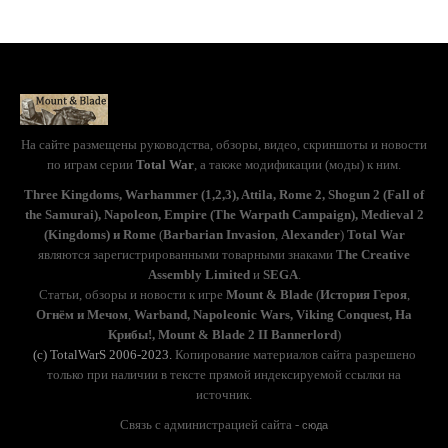
На сайте размещены руководства, обзоры, видео, скриншоты и новости
по играм серии
Total War
, а также модификации (моды) к ним.
Three Kingdoms, Warhammer (1,2,3), Attila, Rome 2, Shogun 2 (Fall of
the Samurai), Napoleon, Empire (The Warpath Campaign), Medieval 2
(Kingdoms) и Rome
(
Barbarian Invasion
,
Alexander
)
Total War
являются зарегистрированными товарными знаками
The Creative
Assembly Limited
и
SEGA
.
Статьи, обзоры и новости к игре
Mount & Blade
(
История Героя
,
Огнём и Мечом
,
Warband, Napoleonic Wars, Viking Conquest, На
Крибы!, Mount & Blade 2 II Bannerlord
)
(с) TotalWarS 2006-2023.
Копирование материалов сайта разрешено
только при наличии в тексте прямой индексируемой ссылки на
источник.
Связь с администрацией сайта -
сюда