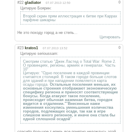
0
#22
gladiator
07.07.2013 12:50
Цитирую Боярин:
Второй скрин прям иллюстрация к битве при Каррах
парфяне шикарны
Не это походу город а не степь...
Цитировать
0
#23
kratos1
07.07.2013 13:52
Цитирую serioussam:
Смотрим статью "Джек Ластед о Total War: Rome 2.
О провинциях, регионы, армиях и генералах. Часть
10"
Цитирую: "Одно поселение в каждой провинции
считается столицей. В таком городе больше слотов
для зданий и при нападении появляется карта
осады города.
Остальные поселения меньше, их
основные строения отображают экономическую
специфику региона и приносят соответствующие
бонусы. Когда атакуют такое поселение,
происходит обычная наземная битва, городок
видится в отдалении."
"
Внесенные нами
изменения коснулись уменьшения количества
городов, подлежащих осаде, так как в игре
слишком много регионов, и иначе она стала бы
одной сплошной осадой
"
спасибо большое т еперь все понятно.недождусь этой