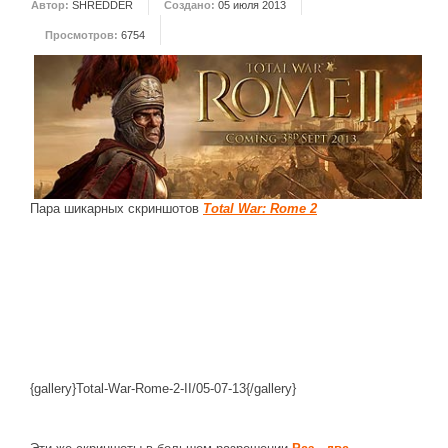
Автор:
SHREDDER
Создано:
05 июля 2013
ДРУГИЕ ИГРЫ
Просмотров:
6754
Серия игр Mount and Blade
Вселенные Warhammer
Warhammer 40.000: Dawn of War
Серия игр «История войн»
Серия игр «King Arthur»
Пара шикарных скриншотов
Total War: Rome 2
КРЕАТИВ
Творчество СиЧевиков
Блоги о рыбалке
Черный Гетман (роман)
ИСТОРИЯ
{gallery}Total-War-Rome-2-II/05-07-13{/gallery}
Загадки и тайны истории
Наше время