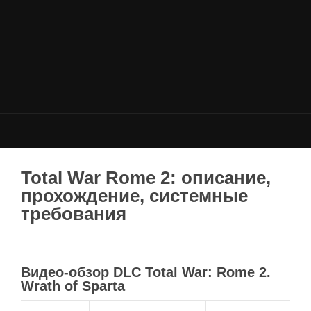
НОВОСТИ
Общие новости
Новости Total War: WARHAMMER
Новости Total War: Attila
Новости Total War: Rome 2
ОБЩИЕ СТАТЬИ
ФОРУМ
Total War Rome 2: описание,
прохождение, системные
МОДЫ
требования
Моддинг ROME 2
Моддинг Empire
Моддинг Shogun 2
Видео-обзор DLC Total War: Rome 2.
Wrath of Sparta
Моддинг Napoleon
Моддинг MEDIEVAL 2