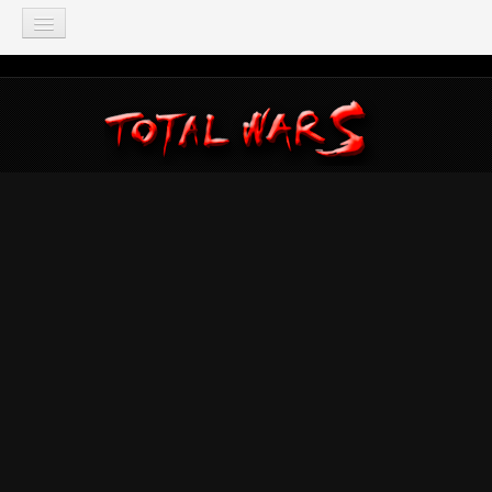
TOTAL WAR
Total War: Three Kingdoms
Total War: Warhammer
Total War: Attila
Total War: Rome 2
Total War: Shogun 2
Napoleon: Total War
Empire: Total War
Medieval 2: Total War
Rome: Total War
Total War: ARENA
Total War Saga
Total War Battles