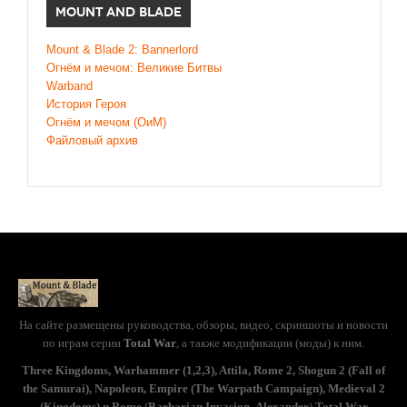
MOUNT AND BLADE
Mount & Blade 2: Bannerlord
Огнём и мечом: Великие Битвы
Warband
История Героя
Огнём и мечом (ОиМ)
Файловый архив
На сайте размещены руководства, обзоры, видео, скриншоты и новости
по играм серии
Total War
, а также модификации (моды) к ним.
Three Kingdoms, Warhammer (1,2,3), Attila, Rome 2, Shogun 2 (Fall of
the Samurai), Napoleon, Empire (The Warpath Campaign), Medieval 2
(Kingdoms) и Rome
(
Barbarian Invasion
,
Alexander
)
Total War