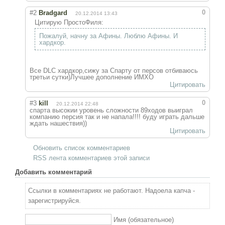
0
#2
Bradgard
20.12.2014 13:43
Цитирую ПростоФиля:
Пожалуй, начну за Афины. Люблю Афины. И
хардкор.
Все DLC хардкор,сижу за Спарту от персов отбиваюсь
третьи сутки)Лучшее дополнение ИМХО
Цитировать
0
#3
kill
20.12.2014 22:48
спарта высокии уровень сложности 89ходов выиграл
компанию персия так и не напала!!!! буду играть дальше
ждать нашествия))
Цитировать
Обновить список комментариев
RSS лента комментариев этой записи
Добавить комментарий
Ссылки в комментариях не работают. Надоела капча -
зарегистрируйся.
Имя (обязательное)