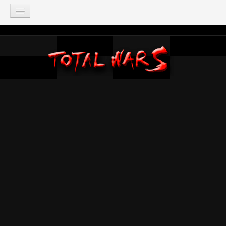
TOTAL WAR
Total War: Three Kingdoms
Total War: Warhammer
Total War: Attila
Total War: Rome 2
Total War: Shogun 2
Napoleon: Total War
Empire: Total War
Medieval 2: Total War
Rome: Total War
Total War: ARENA
Total War Saga
Total War Battles