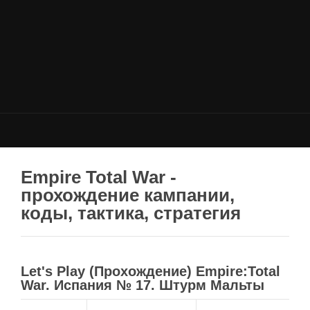
НОВОСТИ
Общие новости
Новости Total War: WARHAMMER
Новости Total War: Attila
Новости Total War: Rome 2
ОБЩИЕ СТАТЬИ
ФОРУМ
Empire Total War -
прохождение кампании,
МОДЫ
коды, тактика, стратегия
Моддинг ROME 2
Моддинг Empire
Моддинг Shogun 2
Let's Play (Прохождение) Empire:Total
War. Испания № 17. Штурм Мальты
Моддинг Napoleon
Моддинг MEDIEVAL 2