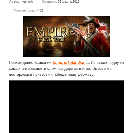
Автор:
tyamich
Создано:
31 марта 2013
ДРУГИЕ ИГРЫ
Просмотров:
4405
Серия игр Mount and Blade
Вселенные Warhammer
Warhammer 40.000: Dawn of War
Серия игр «История войн»
Серия игр «King Arthur»
Прохождение кампании
Empire:Total War
за Испанию - одну из
КРЕАТИВ
самых интересных и сложных держав в игре. Вместе мы
постараемся привести к победе нашу державу.
Творчество СиЧевиков
Блоги о рыбалке
Черный Гетман (роман)
ИСТОРИЯ
Загадки и тайны истории
Наше время