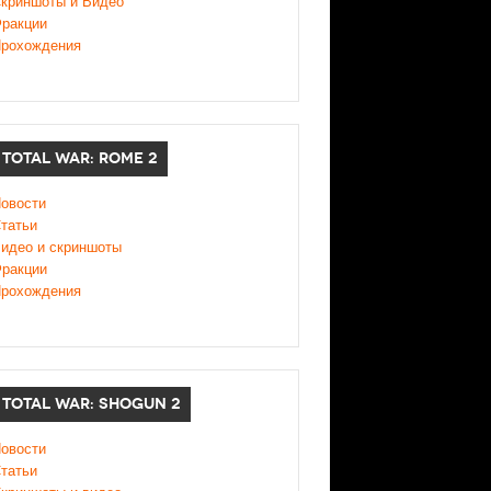
криншоты и Видео
ракции
рохождения
TOTAL WAR: ROME 2
овости
татьи
идео и скриншоты
ракции
рохождения
TOTAL WAR: SHOGUN 2
овости
татьи