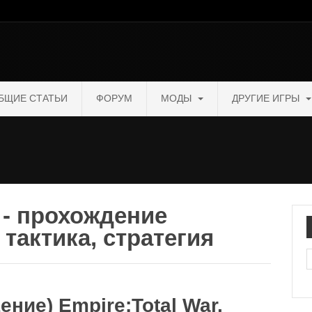
БЩИЕ СТАТЬИ
ФОРУМ
МОДЫ
ДРУГИЕ ИГРЫ
r - прохождение
 тактика, стратегия
П
ение) Empire:Total War.