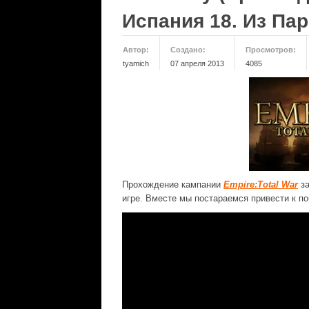
Испания 18. Из Па
Автор:
Создано:
Просмотров:
tyamich
07 апреля 2013
4085
Прохождение кампании
Empire:Total War
за
игре. Вместе мы постараемся привести к п