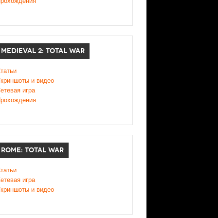
рохождения
MEDIEVAL 2: TOTAL WAR
татьи
криншоты и видео
етевая игра
рохождения
ROME: TOTAL WAR
татьи
етевая игра
криншоты и видео