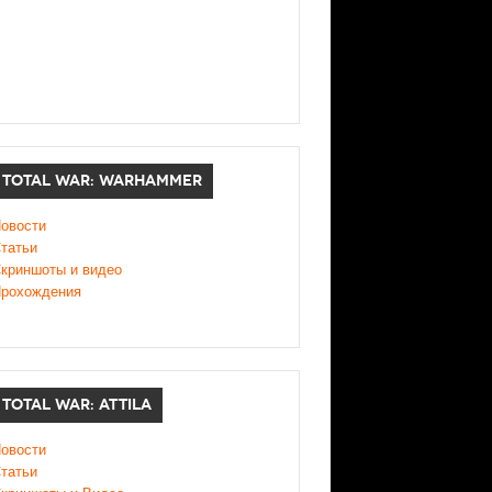
TOTAL WAR: WARHAMMER
овости
татьи
криншоты и видео
рохождения
TOTAL WAR: ATTILA
овости
татьи