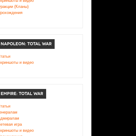
криншоты и видео
ракции (Кланы)
рохождения
NAPOLEON: TOTAL WAR
татьи
криншоты и видео
EMPIRE: TOTAL WAR
татьи
енералам
дмиралам
етевая игра
криншоты и видео