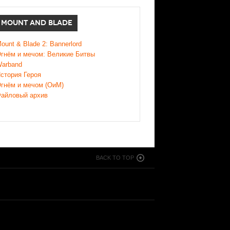
MOUNT AND BLADE
ount & Blade 2: Bannerlord
гнём и мечом: Великие Битвы
arband
стория Героя
гнём и мечом (ОиМ)
айловый архив
BACK TO TOP