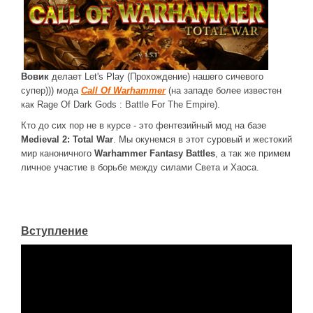
ДРУГИЕ ИГРЫ
Серия игр Mount and Blade
Вселенные Warhammer
Вовик
делает Let's Play (Прохождение) нашего сичевого
Warhammer 40.000: Dawn of War
супер))) мода
Call Of Warhammer
(на западе более известен
как Rage Of Dark Gods : Battle For The Empire).
Серия игр «История войн»
Кто до сих пор не в курсе - это фентезийный мод на базе
Серия игр «King Arthur»
Medieval 2: Total War
. Мы окунемся в этот суровый и жестокий
мир каноничного
Warhammer Fantasy Battles
, а так же примем
КРЕАТИВ
личное участие в борьбе между силами Света и Хаоса.
Творчество СиЧевиков
Блоги о рыбалке
Черный Гетман (роман)
Вступление
ИСТОРИЯ
Загадки и тайны истории
Наше время