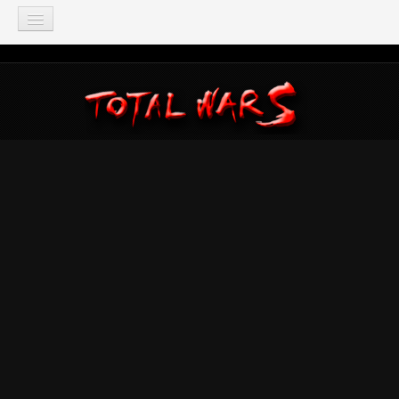
TOTAL WAR
Total War: Three Kingdoms
Total War: Warhammer
Total War: Attila
Total War: Rome 2
Total War: Shogun 2
Napoleon: Total War
Empire: Total War
Medieval 2: Total War
Rome: Total War
Total War: ARENA
Total War Saga
Total War Battles