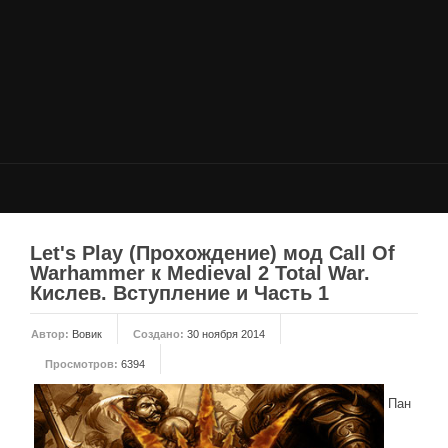
НОВОСТИ
Общие новости
Новости Total War: WARHAMMER
Новости Total War: Attila
Новости Total War: Rome 2
ОБЩИЕ СТАТЬИ
ФОРУМ
Let's Play (Прохождение) мод Call Of
Warhammer к Medieval 2 Total War.
МОДЫ
Кислев. Вступление и Часть 1
Моддинг ROME 2
Автор:
Вовик
Создано:
30 ноября 2014
Моддинг Empire
Просмотров:
6394
Моддинг Shogun 2
Пан
Моддинг Napoleon
Моддинг MEDIEVAL 2