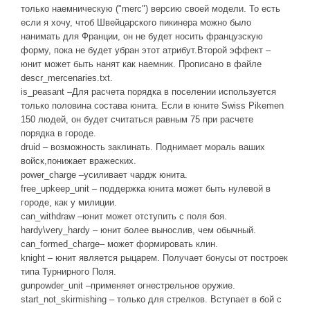
только наемническую ("merc") версию своей модели. То есть
если я хочу, чтоб Швейцарского пикинера можно было
нанимать для Франции, он не будет носить французскую
форму, пока не будет убран этот атрибут.Второй эффект –
юнит может быть нанят как наемник. Прописано в файле
descr_mercenaries.txt.
is_peasant –Для расчета порядка в поселении используется
только половина состава юнита. Если в юните Swiss Pikemen
150 людей, он будет считаться равным 75 при расчете
порядка в городе.
druid – возможность заклинать. Поднимает мораль ваших
войск,понижает вражеских.
power_charge –усиливает чардж юнита.
free_upkeep_unit – поддержка юнита может быть нулевой в
городе, как у милиции.
can_withdraw –юнит может отступить с поля боя.
hardy\very_hardy – юнит более вынослив, чем обычный.
can_formed_charge– может формировать клин.
knight – юнит является рыцарем. Получает бонусы от построек
типа Турнирного Поля.
gunpowder_unit –применяет огнестрельное оружие.
start_not_skirmishing – только для стрелков. Вступает в бой с