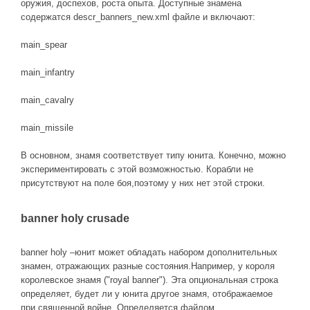
оружия, доспехов, роста опыта. Доступные знамена
содержатся descr_banners_new.xml файле и включают:
main_spear
main_infantry
main_cavalry
main_missile
В основном, знамя соответствует типу юнита. Конечно, можно
экспериментировать с этой возможностью. Корабли не
присутствуют на поле боя,поэтому у них нет этой строки.
banner holy crusade
banner holy –юнит может обладать набором дополнительных
знамен, отражающих разные состояния.Например, у короля
королевское знамя ("royal banner"). Эта опциональная строка
определяет, будет ли у юнита другое знамя, отображаемое
при священной войне. Определяется файлом