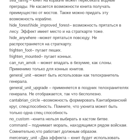
sea_faring – юнит на корабле может пересекать водные
преграды. Не касается возможности юнита получать
преимущество от мостов. Также можно придать эту
возможность кораблю.
hide_forest\hide_improved_forest– возможность прятаться в
лесу. Эффект имеет место и на страткарте тоже.
hide_anywhere –может прятаться повсюду. Не
распространяется на страткарту.
frighten_foot– пугает пеших.
frighten_mounted– пугает конных.
can_run_amok – может впадать в безумие, как слоны.
Применимо только для конных юнитов.
general_unit –может быть использован как телохранитель
генерала.
general_unit_upgrade – применяется в поздних телохранителях
генерала. Не отображается, так что бесполезно.
cantabrian_circle –возможность формировать Кантабрианский
круг, спецспособность. Помните, что уюнита может быть
только одна спец способность
no_custom –юнита нельзя выбирать в кастом битве.
command – поднимает мораль, находящимся рядом войскам.
Сомнительно,что работает должным образом.
mercenary_unit –Два эффекта – юнит будет использовать