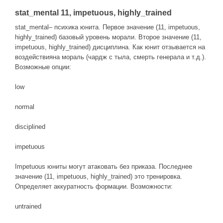
stat_mental 11, impetuous, highly_trained
stat_mental– психика юнита. Первое значение (11, impetuous,
highly_trained) базовый уровень морали. Второе значение (11,
impetuous, highly_trained) дисциплина. Как юнит отзывается на
воздействияна мораль (чардж с тыла, смерть генерала и т.д.).
Возможные опции:
low
normal
disciplined
impetuous
Impetuous юниты могут атаковать без приказа. Последнее
значение (11, impetuous, highly_trained) это тренировка.
Определяет аккуратность формации. Возможности:
untrained