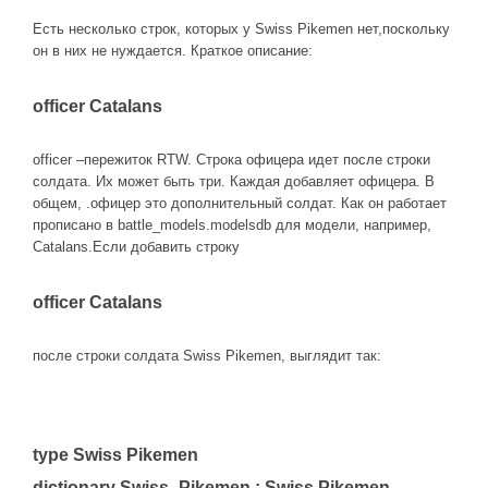
Есть несколько строк, которых у Swiss Pikemen нет,поскольку
он в них не нуждается. Краткое описание:
officer Catalans
officer –пережиток RTW. Строка офицера идет после строки
солдата. Их может быть три. Каждая добавляет офицера. В
общем, .офицер это дополнительный солдат. Как он работает
прописано в battle_models.modelsdb для модели, например,
Catalans.Если добавить строку
officer Catalans
после строки солдата Swiss Pikemen, выглядит так:
type Swiss Pikemen
dictionary Swiss_Pikemen ; Swiss Pikemen