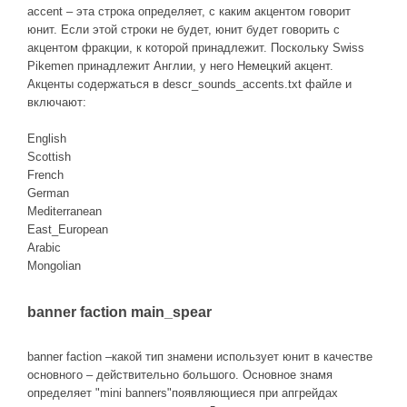
accent – эта строка определяет, с каким акцентом говорит
юнит. Если этой строки не будет, юнит будет говорить с
акцентом фракции, к которой принадлежит. Поскольку Swiss
Pikemen принадлежит Англии, у него Немецкий акцент.
Акценты содержаться в descr_sounds_accents.txt файле и
включают:
English
Scottish
French
German
Mediterranean
East_European
Arabic
Mongolian
banner faction main_spear
banner faction –какой тип знамени использует юнит в качестве
основного – действительно большого. Основное знамя
определяет "mini banners"появляющиеся при апгрейдах