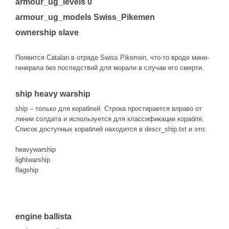
armour_ug_levels 0
armour_ug_models Swiss_Pikemen
ownership slave
Появится Catalan в отряде Swiss Pikemen, что-то вроде мини-
генерала без последствий для морали в случае его смерти.
ship heavy warship
ship – только для кораблей. Строка простирается вправо от
линии солдата и используется для классификации корабля.
Список доступных кораблей находится в descr_ship.txt и это:
heavywarship
lightwarship
flagship
engine ballista