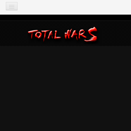
TOTAL WAR
Total War: Three Kingdoms
Total War: Warhammer
Total War: Attila
Total War: Rome 2
Total War: Shogun 2
Napoleon: Total War
Empire: Total War
Medieval 2: Total War
Rome: Total War
Total War: ARENA
Total War Saga
Total War Battles