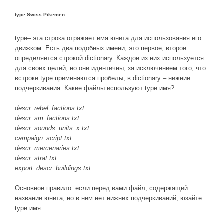
type Swiss Pikemen
type– эта строка отражает имя юнита для использования его
движком. Есть два подобных имени, это первое, второе
определяется строкой dictionary. Каждое из них используется
для своих целей, но они идентичны, за исключением того, что
встроке type применяются пробелы, в dictionary – нижние
подчеркивания. Какие файлы используют type имя?
descr_rebel_factions.txt
descr_sm_factions.txt
descr_sounds_units_x.txt
campaign_script.txt
descr_mercenaries.txt
descr_strat.txt
export_descr_buildings.txt
Основное правило: если перед вами файл, содержащий
название юнита, но в нем нет нижних подчеркиваний, юзайте
type имя.