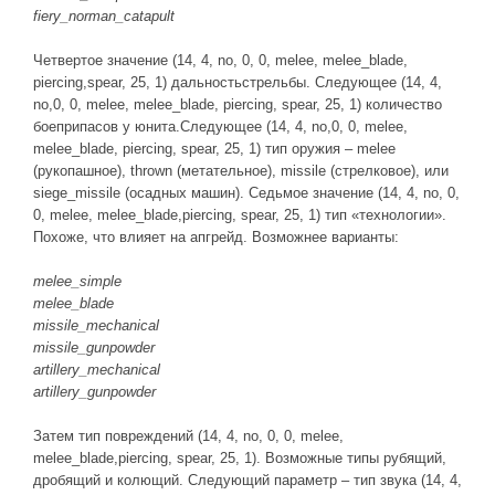
fiery_norman_catapult
Четвертое значение (14, 4, no, 0, 0, melee, melee_blade,
piercing,spear, 25, 1) дальностьстрельбы. Следующее (14, 4,
no,0, 0, melee, melee_blade, piercing, spear, 25, 1) количество
боеприпасов у юнита.Следующее (14, 4, no,0, 0, melee,
melee_blade, piercing, spear, 25, 1) тип оружия – melee
(рукопашное), thrown (метательное), missile (стрелковое), или
siege_missile (осадных машин). Седьмое значение (14, 4, no, 0,
0, melee, melee_blade,piercing, spear, 25, 1) тип «технологии».
Похоже, что влияет на апгрейд. Возможнее варианты:
melee_simple
melee_blade
missile_mechanical
missile_gunpowder
artillery_mechanical
artillery_gunpowder
Затем тип повреждений (14, 4, no, 0, 0, melee,
melee_blade,piercing, spear, 25, 1). Возможные типы рубящий,
дробящий и колющий. Следующий параметр – тип звука (14, 4,