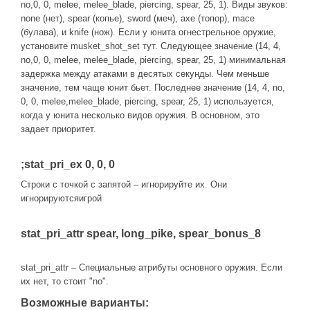
no,0, 0, melee, melee_blade, piercing, spear, 25, 1). Виды звуков:
none (нет), spear (копье), sword (меч), axe (топор), mace
(булава), и knife (нож). Если у юнита огнестрельное оружие,
установите musket_shot_set тут. Следующее значение (14, 4,
no,0, 0, melee, melee_blade, piercing, spear, 25, 1) минимальная
задержка между атаками в десятых секунды. Чем меньше
значение, тем чаще юнит бьет. Последнее значение (14, 4, no,
0, 0, melee,melee_blade, piercing, spear, 25, 1) используется,
когда у юнита несколько видов оружия. В основном, это
задает приоритет.
;stat_pri_ex 0, 0, 0
Строки с точкой с запятой – игнорируйте их. Они
игнорируютсяигрой
stat_pri_attr spear, long_pike, spear_bonus_8
stat_pri_attr – Специальные атрибуты основного оружия. Если
их нет, то стоит "no".
Возможные варианты: