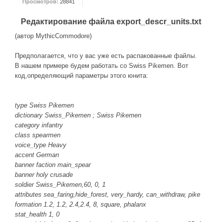
Просмотров:
28841
ДРУГИЕ ИГРЫ
Редактирование файла export_descr_units.txt
Серия игр Mount and Blade
(автор MythicCommodore)
Вселенные Warhammer
Предполагается, что у вас уже есть распакованные файлы.
Warhammer 40.000: Dawn of War
В нашем примере будем работать со Swiss Pikemen. Вот
код,определяющий параметры этого юнита:
Серия игр «История войн»
Серия игр «King Arthur»
type Swiss Pikemen
КРЕАТИВ
dictionary Swiss_Pikemen ; Swiss Pikemen
category infantry
Творчество СиЧевиков
class spearmen
Блоги о рыбалке
voice_type Heavy
accent German
Черный Гетман (роман)
banner faction main_spear
banner holy crusade
ИСТОРИЯ
soldier Swiss_Pikemen,60, 0, 1
Загадки и тайны истории
attributes sea_faring,hide_forest, very_hardy, can_withdraw, pike
formation 1.2, 1.2, 2.4,2.4, 8, square, phalanx
Наше время
stat_health 1, 0