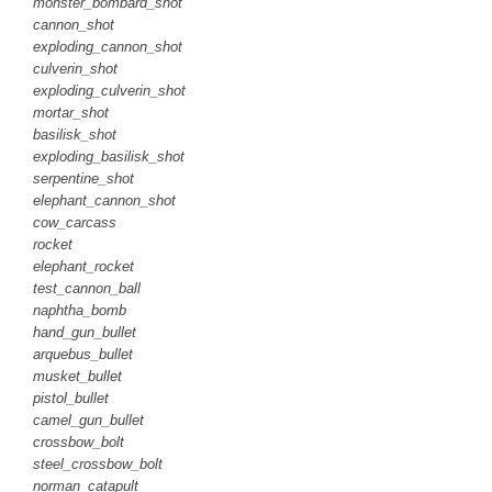
monster_bombard_shot
cannon_shot
exploding_cannon_shot
culverin_shot
exploding_culverin_shot
mortar_shot
basilisk_shot
exploding_basilisk_shot
serpentine_shot
elephant_cannon_shot
cow_carcass
rocket
elephant_rocket
test_cannon_ball
naphtha_bomb
hand_gun_bullet
arquebus_bullet
musket_bullet
pistol_bullet
camel_gun_bullet
crossbow_bolt
steel_crossbow_bolt
norman_catapult