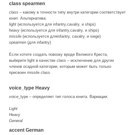
class spearmen
class
– какому в точности типу внутри категории соответствует
юнит. Альтернатива:
light
(используется для infantry,cavalry, и ships)
heavy
(используется для infantry,cavalry, и ships)
missile
(используется дляinfantry, cavalry, и siege)
spearmen
(для infantry)
Если хотите создать повозку вроде Великого Креста,
выберите light в качестве class – исключение для других
членов осадной категории, которым может быть только
присвоен missile class.
voice_type Heavy
voice_type – определяет тип голоса юнита. Вариации:
Light
Heavy
General
accent German