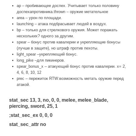
ap – пробивающее доспех. Учитывает только половину
доспехапротивника.thrown – оружие метательное
area – урон по площади.
launching – атака подбрасывает людей в воздух.
bp – только для стрелкового оружия. Может поражать
нескольких? одного за другим.
spear – бонус против кавалерии и укрепляющие бонусы
(лучше в защите), но штраф против пехоты.
light_spear –укрепляющий бонус.
long_pike –для пикинеров.
spear_bonus_x – атакующий бонус против кавалерии. x= 2,
4, 6, 8, 10, 12
prec – пережиток RTW:возможность метать оружие перед
атакой.
stat_sec 13, 3, no, 0, 0, melee, melee_blade,
piercing, sword, 25, 1
;stat_sec_ex 0, 0, 0
stat_sec_attr no