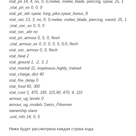
stat_pri 14, 4, no, 0, 0,melee, melee_blade, piercing, spear, 25, 1
Новое время
;stat_pri_ex 0, 0, 0
Крестовые походы
stat_pri_attr spear, long_pike,spear_bonus_8
stat_sec 13, 3, no, 0, 0,melee, melee_blade, piercing, sword, 25, 1
Античность
;stat_sec_ex 0, 0, 0
Средние века
stat_sec_attr no
stat_pri_armour 0, 5, 0, flesh
;stat_armour_ex 0, 0, 0, 0, 5, 0,0, flesh
stat_sec_armour 0, 0, flesh
stat_heat 2
stat_ground 1, -2, 3, 2
stat_mental 11, impetuous,highly_trained
stat_charge_dist 40
stat_fire_delay 0
stat_food 60, 300
stat_cost 1, 470, 185, 115,90, 470, 4, 110
armour_ug_levels 0
armour_ug_models Swiss_Pikemen
ownership slave
;unit_info 14, 0, 5
Ниже будет рассмотрена каждая строка кода.