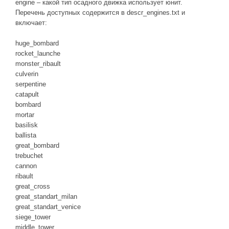
engine – какой тип осадного движка использует юнит.
Перечень доступных содержится в descr_engines.txt и
включает:
huge_bombard
rocket_launche
monster_ribault
culverin
serpentine
catapult
bombard
mortar
basilisk
ballista
great_bombard
trebuchet
cannon
ribault
great_cross
great_standart_milan
great_standart_venice
siege_tower
middle_tower