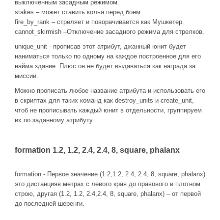
выключенным засадным режимом.
stakes – может ставить колья перед боем.
fire_by_rank – стреляет и поворачивается как Мушкетер.
cannot_skirmish –Отключение засадного режима для стрелков.
unique_unit - прописав этот атрибут, джанный юнит будет
наниматься только по одному на каждое построенное для его
найма здание. Плюс он не будет выдаваться как награда за
миссии.
Можно прописать любое название атрибута и использовать его
в скриптах для таких команд как destroy_units и create_unit,
чтоб не прописывать каждый юнит в отдельности, группируем
их по заданному атрибуту.
formation 1.2, 1.2, 2.4, 2.4, 8, square, phalanx
formation - Первое значение (1.2,1.2, 2.4, 2.4, 8, square, phalanx)
это дистанцияв метрах с левого края до правового в плотном
строю, другая (1.2, 1.2, 2.4,2.4, 8, square, phalanx) – от первой
до последней шеренги.