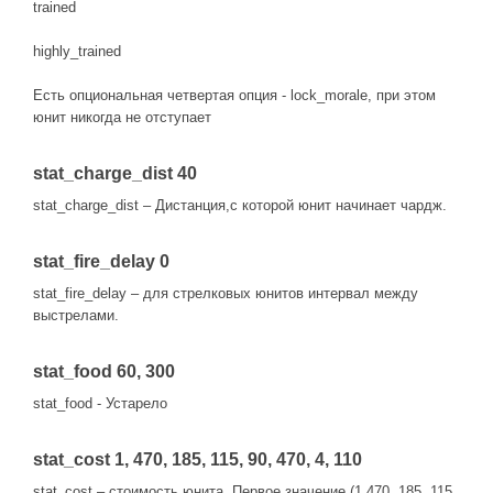
trained
highly_trained
Есть опциональная четвертая опция - lock_morale, при этом
юнит никогда не отступает
stat_charge_dist 40
stat_charge_dist – Дистанция,с которой юнит начинает чардж.
stat_fire_delay 0
stat_fire_delay – для стрелковых юнитов интервал между
выстрелами.
stat_food 60, 300
stat_food - Устарело
stat_cost 1, 470, 185, 115, 90, 470, 4, 110
stat_cost – стоимость юнита. Первое значение (1,470, 185, 115,