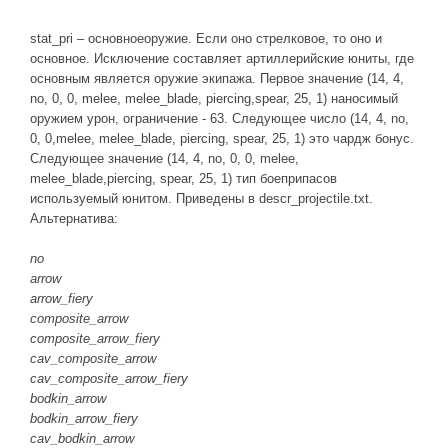
stat_pri – основноеоружие. Если оно стрелковое, то оно и
основное. Исключение составляет артиллерийские юниты, где
основным является оружие экипажа. Первое значение (14, 4,
no, 0, 0, melee, melee_blade, piercing,spear, 25, 1) наносимый
оружием урон, ограничение - 63. Следующее число (14, 4, no,
0, 0,melee, melee_blade, piercing, spear, 25, 1) это чардж бонус.
Следующее значение (14, 4, no, 0, 0, melee,
melee_blade,piercing, spear, 25, 1) тип боеприпасов
используемый юнитом. Приведены в descr_projectile.txt.
Альтернатива:
no
arrow
arrow_fiery
composite_arrow
composite_arrow_fiery
cav_composite_arrow
cav_composite_arrow_fiery
bodkin_arrow
bodkin_arrow_fiery
cav_bodkin_arrow