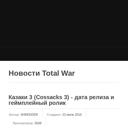
НОВОСТИ
Общие новости
Новости Total War: WARHAMMER
Новости Total War: Attila
Новости Total War: Rome 2
ОБЩИЕ СТАТЬИ
ФОРУМ
Новости Total War
МОДЫ
Моддинг ROME 2
Казаки 3 (Cossacks 3) - дата релиза и
Моддинг Empire
геймплейный ролик
Моддинг Shogun 2
Автор:
SHREDDER
Создано:
23 июля 2016
Моддинг Napoleon
Просмотров:
5508
Моддинг MEDIEVAL 2