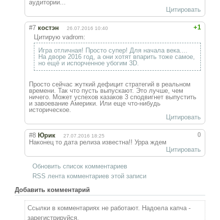
аудитории...
Цитировать
+1
#7
костэн
26.07.2016 10:40
Цитирую vadrom:
Игра отличная! Просто супер! Для начала века....
На дворе 2016 год, а они хотят впарить тоже самое,
но ещё и испорченное убогим 3D.
Просто сейчас жуткий дефицит стратегий в реальном
времени. Так что пусть выпускают. Это лучше, чем
ничего. Может успехов казаков 3 сподвигнет выпустить
и завоевание Америки. Или еще что-нибудь
историческое.
Цитировать
0
#8
Юрик
27.07.2016 18:25
Наконец то дата релиза известна!! Урра ждем
Цитировать
Обновить список комментариев
RSS лента комментариев этой записи
Добавить комментарий
Ссылки в комментариях не работают. Надоела капча -
зарегистрируйся.