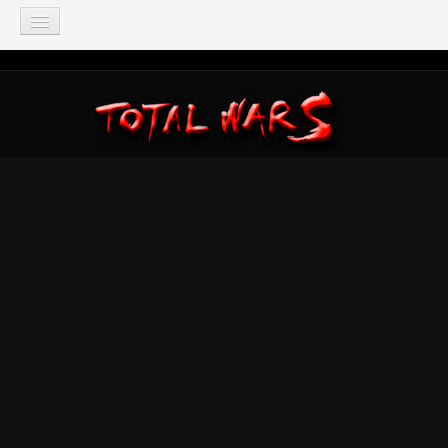
TOTAL WAR
Total War: Three Kingdoms
Total War: Warhammer
Total War: Attila
Total War: Rome 2
Total War: Shogun 2
Napoleon: Total War
Empire: Total War
Medieval 2: Total War
Rome: Total War
Total War: ARENA
Total War Saga
Total War Battles