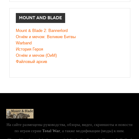
MOUNT AND BLADE
Mount & Blade 2: Bannerlord
Огнём и мечом: Великие Битвы
Warband
История Героя
Огнём и мечом (ОиМ)
Файловый архив
На сайте размещены руководства, обзоры, видео, скриншоты и новости
по играм серии
Total War
, а также модификации (моды) к ним.