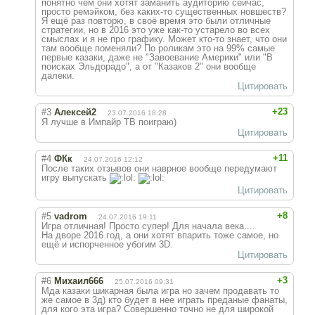
понятно чем они хотят заманить аудиторию сейчас,
просто ремэйком, без каких-то существенных новшеств?
Я ещё раз повторю, в своё время это были отличные
стратегии, но в 2016 это уже как-то устарело во всех
смыслах и я не про графику. Может кто-то знает, что они
там вообще поменяли? По роликам это на 99% самые
первые казаки, даже не "Завоевание Америки" или "В
поисках Эльдорадо", а от "Казаков 2" они вообще
далеки.
Цитировать
+23
#3
Алексей2
23.07.2016 18:28
Я лучше в Импайр ТВ поиграю)
Цитировать
+11
#4
ФКк
24.07.2016 12:12
После таких отзывов они наврное вообще передумают
игру выпускать
Цитировать
+8
#5
vadrom
24.07.2016 19:11
Игра отличная! Просто супер! Для начала века....
На дворе 2016 год, а они хотят впарить тоже самое, но
ещё и испорченное убогим 3D.
Цитировать
+3
#6
Михаил666
25.07.2016 09:31
Мда казаки шикарная была игра но зачем продавать то
же самое в 3д) кто будет в нее играть преданые фанаты,
для кого эта игра? Совершенно точно не для широкой