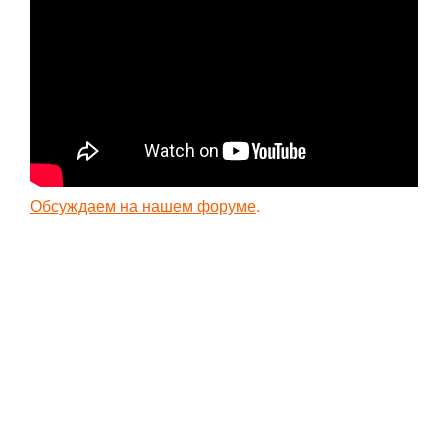
Новое время
Крестовые походы
Античность
Средние века
Обсуждаем на нашем форуме
.