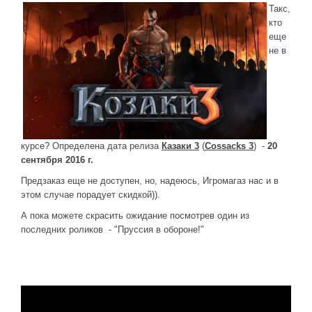
Такс,
ДРУГИЕ ИГРЫ
кто
еще
Серия игр Mount and Blade
не в
Вселенные Warhammer
Warhammer 40.000: Dawn of War
Серия игр «История войн»
Серия игр «King Arthur»
курсе? Определена дата релиза
Казаки 3
(
Cossacks 3
) -
20
КРЕАТИВ
сентября 2016 г.
Творчество СиЧевиков
Предзаказ еще не доступен, но, надеюсь, Игромагаз нас и в
этом случае порадует скидкой)).
Блоги о рыбалке
А пока можете скрасить ожидание посмотрев один из
Черный Гетман (роман)
последних роликов - "Пруссия в обороне!"
ИСТОРИЯ
Загадки и тайны истории
Наше время