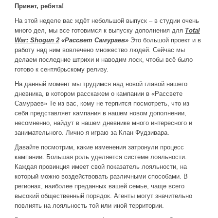
Привет, ребята!
ДРУГИЕ ИГРЫ
На этой неделе вас ждёт небольшой выпуск – в студии очень
много дел, мы все готовимся к выпуску дополнения для
Total
Серия игр Mount and Blade
War
:
Shogun
2
«Рассвет Самураев»
Это большой проект и в
Вселенные Warhammer
работу над ним вовлечено множество людей. Сейчас мы
делаем последние штрихи и наводим лоск, чтобы всё было
Warhammer 40.000: Dawn of War
готово к сентябрьскому релизу.
Серия игр «История войн»
На данный момент мы трудимся над новой главой нашего
Серия игр «King Arthur»
дневника, в котором расскажем о кампании в «Рассвете
Самураев» Те из вас, кому не терпится посмотреть, что из
КРЕАТИВ
себя представляет кампания в нашем новом дополнении,
несомненно, найдут в нашем дневнике много интересного и
Творчество СиЧевиков
занимательного. Лично я играю за Клан Фудзивара.
Блоги о рыбалке
Давайте посмотрим, какие изменения затронули процесс
Черный Гетман (роман)
кампании. Большая роль уделяется системе лояльности.
Каждая провинция имеет свой показатель лояльности, на
ИСТОРИЯ
который можно воздействовать различными способами. В
регионах, наиболее преданных вашей семье, чаще всего
Загадки и тайны истории
высокий общественный порядок. Агенты могут значительно
Наше время
повлиять на лояльность той или иной территории.