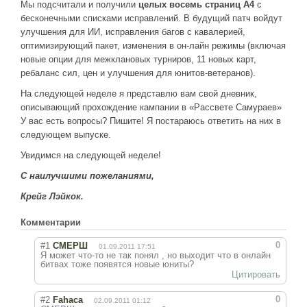
Мы подсчитали и получили
целых восемь страниц А4
с
бесконечными списками исправлений. В будущий патч войдут
улучшения для ИИ, исправления багов с кавалерией,
оптимизирующий пакет, изменения в он-лайн режимы (включая
новые опции для межклановых турниров, 11 новых карт,
ребаланс сил, цен и улучшения для юнитов-ветеранов).
На следующей неделе я представлю вам свой дневник,
описывающий прохождение кампании в «Рассвете Самураев»
У вас есть вопросы? Пишите! Я постараюсь ответить на них в
следующем выпуске.
Увидимся на следующей неделе!
С наилучшими пожеланиями,
Крейг Лэйкок.
Комментарии
0
#1
СМЕРШ
01.09.2011 17:51
Я может что-то не так понял , но выходит что в онлайн
битвах тоже появятся новые юниты?
Цитировать
0
#2
Fahaca
02.09.2011 01:12