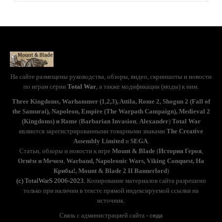
На сайте размещены руководства, обзоры, видео, скриншоты и новости
по играм серии
Total War
, а также модификации (моды) к ним.
Three Kingdoms, Warhammer (1,2,3), Attila, Rome 2, Shogun 2 (Fall of
the Samurai), Napoleon, Empire (The Warpath Campaign), Medieval 2
(Kingdoms) и Rome
(
Barbarian Invasion
,
Alexander
)
Total War
являются зарегистрированными товарными знаками
The Creative
Assembly Limited
и
SEGA
.
Статьи, обзоры и новости к игре
Mount & Blade
(
История Героя
,
Огнём и Мечом
,
Warband, Napoleonic Wars, Viking Conquest, На
Крибы!, Mount & Blade 2 II Bannerlord
)
(с) TotalWarS 2006-2023.
Копирование материалов сайта разрешено
только при наличии в тексте прямой индексируемой ссылки на
источник.
Связь с администрацией сайта -
сюда