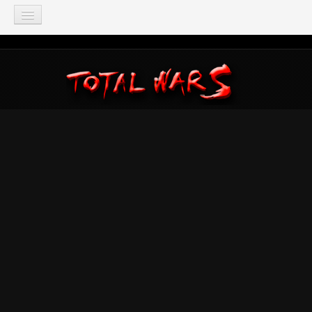
TOTAL WAR
Total War: Three Kingdoms
Total War: Warhammer
Total War: Attila
Total War: Rome 2
Total War: Shogun 2
Napoleon: Total War
Empire: Total War
Medieval 2: Total War
Rome: Total War
Total War: ARENA
Total War Saga
Total War Battles