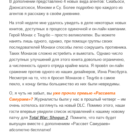
В дополнении представлено 4 новых вида агентов: Сиабьоси,
Новое время
Дзюнсатсюси, Мономи и Су. Более подробно про каждого из
Крестовые походы
агентов я расскажу в своём дневнике.
Античность
На этой неделе мне удалось увидеть в деле некоторых новых
юнитов, доступных в процессе одиночной и он-лайн кампании.
Средние века
Герой Монах с Тецубо – просто великолепен. Вы можете
нанять лишь одного, однако, при помощи группы своих
последователей Монахи способы легко сокрушить противника.
Таких Монахов сложно истребить и вымотать. Однако число
доступных улучшений для этого юнита довольно ограничено,
а численность одного отряда крайне мала. Я провёл он-лайн
сражение против одного из наших дизайнеров, Иэна Роксбурга.
Несмотря на то, что я бросил Монахов с Тецубо в самое
пекло, к концу битвы большинство из них были невредимы.
О, я чуть не забыл, вы
уже прочли превью «Рассвета
Самураев»?
Журналисты были у нас в прошлый четверг – им
очень хотелось взглянуть на новый DLC. Помимо этого, наши
гости впервые увидели список исправлений к нашему новому
патчу для
Total
War
:
Shogun
2
. Помните, что патч будет
выпущен вместе с дополнением «Рассвет Самураев»
абсолютно бесплатно!