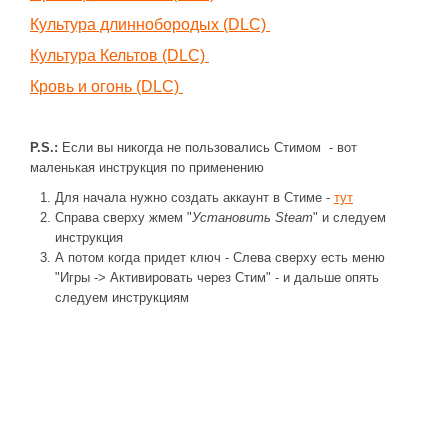
Новое время
Культура длиннобородых (DLC)
Крестовые походы
Культура Кельтов (DLC)
Античность
Кровь и огонь (DLC)
Средние века
P.S.:
Если вы никогда не пользовались Стимом - вот
маленькая инструкция по применению
Для начала нужно создать аккаунт в Стиме -
тут
Справа сверху жмем "
Установить Steam
" и следуем
инструкция
А потом когда придет ключ - Слева сверху есть меню
"Игры -> Активировать через Стим" - и дальше опять
следуем инструкциям