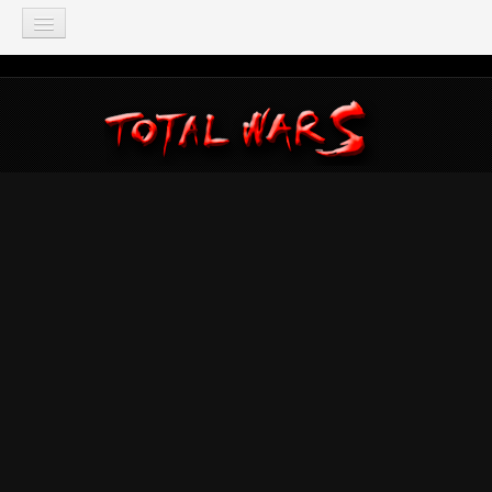
TOTAL WAR
Total War: Three Kingdoms
Total War: Warhammer
Total War: Attila
Total War: Rome 2
Total War: Shogun 2
Napoleon: Total War
Empire: Total War
Medieval 2: Total War
Rome: Total War
Total War: ARENA
Total War Saga
Total War Battles