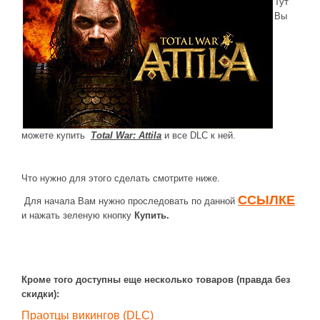
Тут
Вы
ДРУГИЕ ИГРЫ
Серия игр Mount and Blade
Вселенные Warhammer
Warhammer 40.000: Dawn of War
Серия игр «История войн»
Серия игр «King Arthur»
можете купить
Total War: Attila
и все DLC к ней.
КРЕАТИВ
Что нужно для этого сделать смотрите ниже.
Творчество СиЧевиков
ССЫЛКЕ
Для начала Вам нужно проследовать по данной
Блоги о рыбалке
и нажать зеленую кнопку
Купить.
Черный Гетман (роман)
ИСТОРИЯ
Загадки и тайны истории
Кроме того доступны еще несколько товаров (правда без
скидки):
Наше время
Праотцы викингов (DLC)