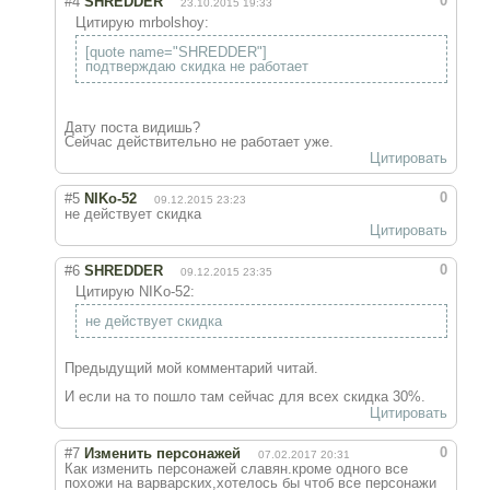
0
#4
SHREDDER
23.10.2015 19:33
Цитирую mrbolshoy:
[quote name="SHREDDER"]
подтверждаю скидка не работает
Дату поста видишь?
Сейчас действительно не работает уже.
Цитировать
0
#5
NIKo-52
09.12.2015 23:23
не действует скидка
Цитировать
0
#6
SHREDDER
09.12.2015 23:35
Цитирую NIKo-52:
не действует скидка
Предыдущий мой комментарий читай.
И если на то пошло там сейчас для всех скидка 30%.
Цитировать
0
#7
Изменить персонажей
07.02.2017 20:31
Как изменить персонажей славян.кроме одного все
похожи на варварских,хотелось бы чтоб все персонажи