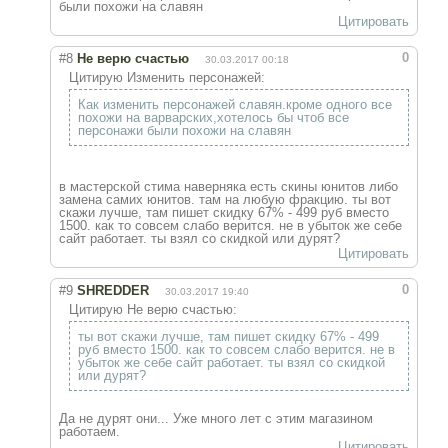
были похожи на славян
Цитировать
0
#8
Не верю счастью
30.03.2017 00:18
Цитирую Изменить персонажей:
Как изменить персонажей славян.кроме одного все
похожи на варварских,хотелось бы чтоб все
персонажи были похожи на славян
в мастерской стима наверняка есть скины юнитов либо
замена самих юнитов. там на любую фракцию. ты вот
скажи лучше, там пишет скидку 67% - 499 руб вместо
1500. как то совсем слабо верится. не в убыток же себе
сайт работает. ты взял со скидкой или дурят?
Цитировать
0
#9
SHREDDER
30.03.2017 19:40
Цитирую Не верю счастью:
ты вот скажи лучше, там пишет скидку 67% - 499
руб вместо 1500. как то совсем слабо верится. не в
убыток же себе сайт работает. ты взял со скидкой
или дурят?
Да не дурят они... Уже много лет с этим магазином
работаем.
Цитировать