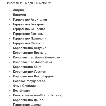
Новое время
Известные на данный момент:
Крестовые походы
Ангрия
Богемия
Античность
Герцогство Аквитания
Средние века
Герцогство Бавария
Герцогство Бенвенто
Герцогство Гасконь
Герцогство Памплона
Герцогство Сполето
Королевство Астурия
Королевство Бретань
Королевство Карла Великого
Королевство Карломана
Королевство Кент
Королевство Уэсскес
Королевство Лангобардия
Папское государство
Фема Сицилии
Вестфалия
Велеты
(внимание!!! это
Лютичи
)
Королевство Данов
Герцогство Фрисия