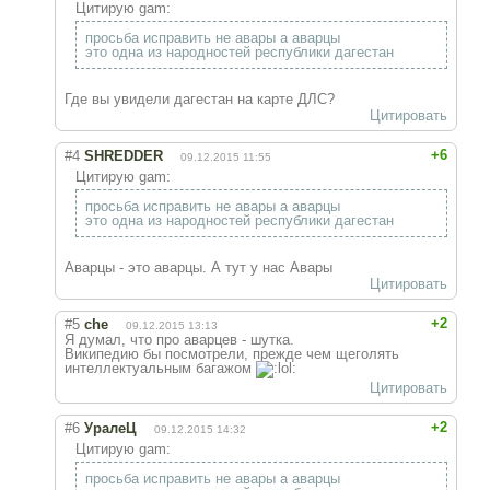
Цитирую gam:
просьба исправить не авары а аварцы
это одна из народностей республики дагестан
Где вы увидели дагестан на карте ДЛС?
Цитировать
+6
#4
SHREDDER
09.12.2015 11:55
Цитирую gam:
просьба исправить не авары а аварцы
это одна из народностей республики дагестан
Аварцы - это аварцы. А тут у нас Авары
Цитировать
+2
#5
che
09.12.2015 13:13
Я думал, что про аварцев - шутка.
Википедию бы посмотрели, прежде чем щеголять
интеллектуальным багажом
Цитировать
+2
#6
УралеЦ
09.12.2015 14:32
Цитирую gam:
просьба исправить не авары а аварцы