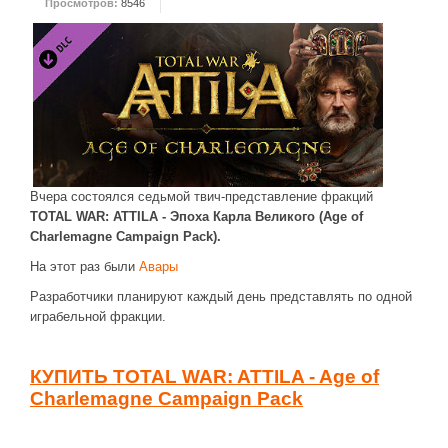
Просмотров:
8546
ДРУГИЕ ИГРЫ
Серия игр Mount and Blade
Вселенные Warhammer
Warhammer 40.000: Dawn of War
Серия игр «История войн»
Серия игр «King Arthur»
Вчера состоялся седьмой твич-представление фракций
TOTAL WAR: ATTILA - Эпоха Карла Великого (Age of
КРЕАТИВ
Charlemagne Campaign Pack).
Творчество СиЧевиков
На этот раз были
Авары
Блоги о рыбалке
Разработчики планируют каждый день представлять по одной
играбельной фракции.
Черный Гетман (роман)
ИСТОРИЯ
КУПИТЬ TOTAL WAR: ATTILA - Age of
Загадки и тайны истории
Charlemagne Campaign Pack
Наше время