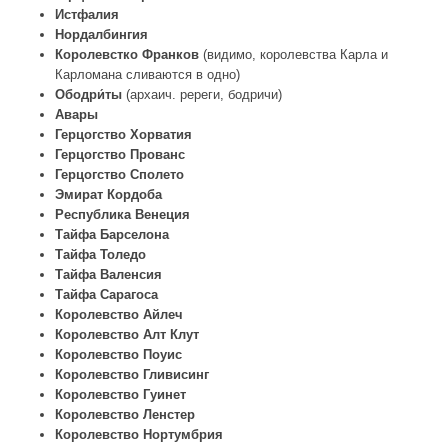
Истфалия
Нордалбингия
Королевстко Франков
(видимо, королевства Карла и
Карломана сливаются в одно)
Ободри́ты
(архаич. ререги, бодричи)
Авары
Герцогство Хорватия
Герцогство Прованс
Герцогство Сполето
Эмират Кордоба
Республика Венеция
Тайфа Барселона
Тайфа Толедо
Тайфа Валенсия
Тайфа Сарагоса
Королевство Айлеч
Королевство Алт Клут
Королевство Поуис
Королевство Гливисинг
Королевство Гуинет
Королевство Ленстер
Королевство Нортумбрия