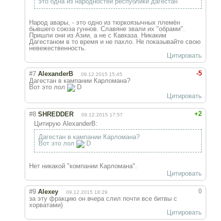
это одна из народностей республики дагестан
Народ авары, - это одно из тюркоязычных племён
бывшего союза гуннов. Славяне звали их "обрами".
Пришли они из Азии, а не с Кавказа. Никаким
Дагестаном в то время и не пахло. Не показывайте свою
невежественность.
Цитировать
-5
#7
AlexanderB
09.12.2015 15:45
Дагестан в кампании Карломана?
Вот это лол
Цитировать
+2
#8
SHREDDER
09.12.2015 17:57
Цитирую AlexanderB:
Дагестан в кампании Карломана?
Вот это лол
Нет никакой "компании Карломана".
Цитировать
0
#9
Alexey
09.12.2015 18:29
за эту фракцию он вчера слил почти все битвы с
хорватами)
Цитировать