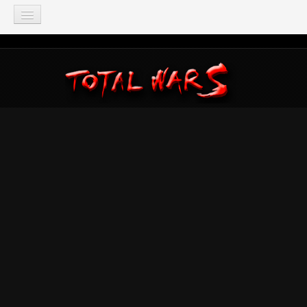
TOTAL WAR
Total War: Three Kingdoms
Total War: Warhammer
Total War: Attila
Total War: Rome 2
Total War: Shogun 2
Napoleon: Total War
Empire: Total War
Medieval 2: Total War
Rome: Total War
Total War: ARENA
Total War Saga
Total War Battles