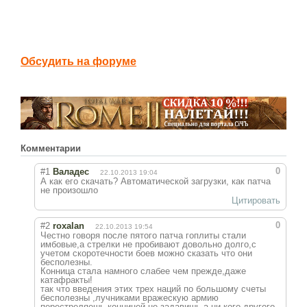
Обсудить на форуме
Комментарии
0
#1
Валадес
22.10.2013 19:04
А как его скачать? Автоматической загрузки, как патча
не произошло
Цитировать
0
#2
roxalan
22.10.2013 19:54
Честно говоря после пятого патча гоплиты стали
имбовые,а стрелки не пробивают довольно долго,с
учетом скоротечности боев можно сказать что они
бесполезны.
Конница стала намного слабее чем прежде,даже
катафракты!
так что введения этих трех наций по большому счеты
бесполезны ,лучниками вражескую армию
перестреляешь,конницей не задавишь,а ни кого другого