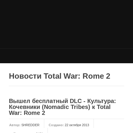
НОВОСТИ
Общие новости
Новости Total War: WARHAMMER
Новости Total War: Attila
Новости Total War: Rome 2
ОБЩИЕ СТАТЬИ
ФОРУМ
Новости Total War: Rome 2
МОДЫ
Моддинг ROME 2
Вышел бесплатный DLC - Культура:
Моддинг Empire
Кочевники (Nomadic Tribes) к Total
War: Rome 2
Моддинг Shogun 2
Моддинг Napoleon
Автор:
SHREDDER
Создано:
22 октября 2013
Моддинг MEDIEVAL 2