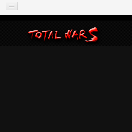
TOTAL WAR
Total War: Three Kingdoms
Total War: Warhammer
Total War: Attila
Total War: Rome 2
Total War: Shogun 2
Napoleon: Total War
Empire: Total War
Medieval 2: Total War
Rome: Total War
Total War: ARENA
Total War Saga
Total War Battles