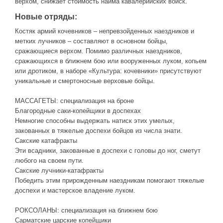
верхом, снижает стоимость найма кавалерийских войск.
Новые отряды:
Костяк армий кочевников – непревзойденных наездников и
метких лучников – составляют в основном бойцы,
сражающиеся верхом. Помимо различных наездников,
сражающихся в ближнем бою или вооруженных луком, копьем
или дротиком, в наборе «Культура: кочевники» присутствуют
уникальные и смертоносные верховые бойцы.
МАССАГЕТЫ: специализация на броне
Благородные саки-копейщики в доспехах
Немногие способны выдержать натиск этих умелых,
закованных в тяжелые доспехи бойцов из числа знати.
Сакские катафракты
Эти всадники, закованные в доспехи с головы до ног, сметут
любого на своем пути.
Сакские лучники-катафракты
Победить этим прирожденным наездникам помогают тяжелые
доспехи и мастерское владение луком.
РОКСОЛАНЫ: специализация на ближнем бою
Сарматские царские копейщики