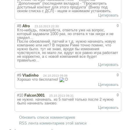
"Дополнения" (последняя вкладка) - "Просмотреть
доступный контент для этого продукта" (Внизу под
окном списка с ДСЛ) - ищем и нажимаем установить.
Цитировать
0
#8
Afro
23.10.2013 22:30
Кто-нибудь, пожалуйста, ответьте уже на вопрос,
который задавали 1000 раз, но ответа я так нигде и не
увидел...
После обновлений, патчей и т.д. нужно начинать новую
компанию или нет? В первом Риме точно помню, что
нужно было. тут не знаю, вроде бы изменения
чувствуются, но мало ли, вдруг все равно игра работает
не корректно, а с новой компанией все будет
правильно...
Цитировать
0
#9
Vladinho
24.10.2013 09:06
Хорошо что бесплатно!
Цитировать
0
#10
Falcon3001
25.10.2013 08:31
не нужно. начинать. из 5 патчей только после 2 нужно
было начинать заново.
Цитировать
Обновить список комментариев
RSS лента комментариев этой записи