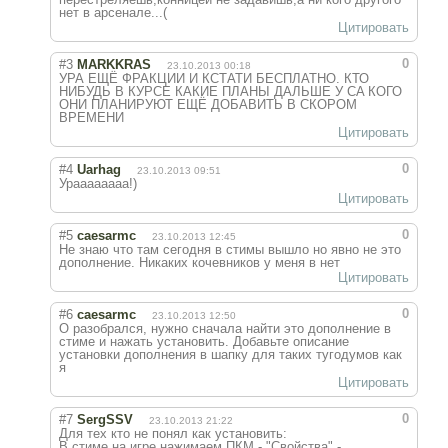
нет в арсенале...(
Цитировать
0
#3
MARKKRAS
23.10.2013 00:18
УРА ЕЩЁ ФРАКЦИИ И КСТАТИ БЕСПЛАТНО. КТО
НИБУДЬ В КУРСЕ КАКИЕ ПЛАНЫ ДАЛЬШЕ У CA КОГО
ОНИ ПЛАНИРУЮТ ЕЩЁ ДОБАВИТЬ В СКОРОМ
ВРЕМЕНИ
Цитировать
0
#4
Uarhag
23.10.2013 09:51
Ураааааааа!)
Цитировать
0
#5
caesarmc
23.10.2013 12:45
Не знаю что там сегодня в стимы вышло но явно не это
дополнение. Никаких кочевников у меня в нет
Цитировать
0
#6
caesarmc
23.10.2013 12:50
О разобрался, нужно сначала найти это дополнение в
стиме и нажать установить. Добавьте описание
установки дополнения в шапку для таких тугодумов как
я
Цитировать
0
#7
SergSSV
23.10.2013 21:22
Для тех кто не понял как установить:
В стиме на игре нажимаем ПКМ - "Свойства" -