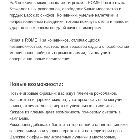
Новое время
Набор «Кочевники» позволяет игрокам в ROME II сыграть за
безжалостных роксоланов, свободолюбивых массагетов и
Крестовые походы
гордых царских скифов. Кочевники, умелые налетчики и
Античность
непревзойденные наездники, готовы покинуть степи и нанести
удар по изнеженным оседлой жизнью империям.
Средние века
Играя в ROME II за кочевников, отличающихся
независимостью, мастерством верховой езды и способностью
молниеносно собирать огромные армии, вы получите
совершенно новые впечатления.
Новые возможности:
Новые игровые фракции: вас ждут племена роксоланов,
массагетов и царских скифов, у которых есть свои могучие
воины, отличительные черты и уникальные стили игры.
Каждое из племен дает возможность по-новому сыграть в
кампанию.
Роксоланы добывают богатства торговлей и славятся своими
завоеваниями: они упорнее сражаются на территории врага.
Царские скифы – великолепные лучники и мастеровые,