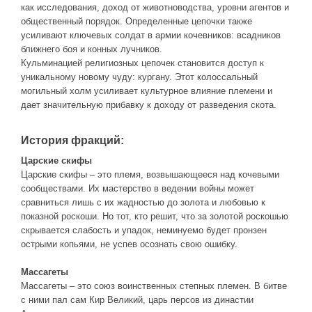
как исследования, доход от животноводства, уровни агентов и
общественный порядок. Определенные цепочки также
усиливают ключевых солдат в армии кочевников: всадников
ближнего боя и конных лучников.
Кульминацией религиозных цепочек становится доступ к
уникальному новому чуду: кургану. Этот колоссальный
могильный холм усиливает культурное влияние племени и
дает значительную прибавку к доходу от разведения скота.
История фракций:
Царские скифы
Царские скифы – это племя, возвышающееся над кочевыми
сообществами. Их мастерство в ведении войны может
сравниться лишь с их жадностью до золота и любовью к
показной роскоши. Но тот, кто решит, что за золотой роскошью
скрывается слабость и упадок, неминуемо будет пронзен
острыми копьями, не успев осознать свою ошибку.
Массагеты
Массагеты – это союз воинственных степных племен. В битве
с ними пал сам Кир Великий, царь персов из династии