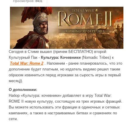
Просмотров:
8431
ДРУГИЕ ИГРЫ
Серия игр Mount and Blade
Вселенные Warhammer
Warhammer 40.000: Dawn of War
Серия игр «История войн»
Сегодня в Стиме вышел (причем БЕСПЛАТНО) второй
Серия игр «King Arthur»
Культурный Пак -
Культура: Кочевники
(Nomadic Tribes) к
Total War: Rome 2
. Напомним - ранее планировалось, что это
КРЕАТИВ
дополнение будет платным, но издатель видимо решил таким
образом извиниться перед игроками за сырость игры в первый
Творчество СиЧевиков
месяц)).
Блоги о рыбалке
О дополнении:
Черный Гетман (роман)
Набор «Культура: кочевники» добавляет в игру Total War:
ROME II новую культуру, состоящую из трех игровых фракций.
ИСТОРИЯ
Вы можете использовать эти фракции в одиночных и сетевых
кампаниях, а также в настраиваемых битвах и сражениях по
Загадки и тайны истории
сети.
Наше время