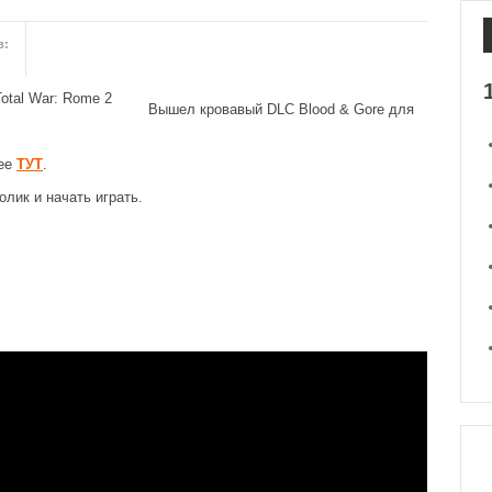
в:
Вышел кровавый DLC Blood & Gore для
нее
ТУТ
.
лик и начать играть.