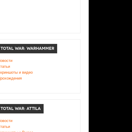
TOTAL WAR: WARHAMMER
овости
татьи
криншоты и видео
рохождения
TOTAL WAR: ATTILA
овости
татьи