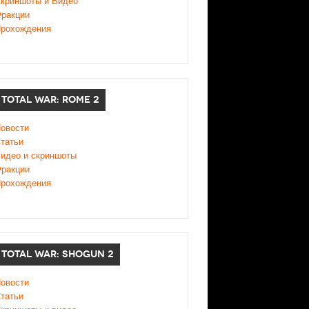
криншоты и Видео
ракции
рохождения
TOTAL WAR: ROME 2
овости
татьи
идео и скриншоты
ракции
рохождения
TOTAL WAR: SHOGUN 2
овости
татьи