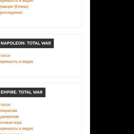
криншоты и видео
ракции (Кланы)
рохождения
NAPOLEON: TOTAL WAR
татьи
криншоты и видео
EMPIRE: TOTAL WAR
татьи
енералам
дмиралам
етевая игра
криншоты и видео