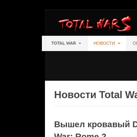
TOTAL WAR
НОВОСТИ
О
Новости Total W
Вышел кровавый DL
War: Rome 2