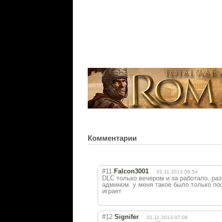
Комментарии
#11
Falcon3001
01.11.2013 06:54
DLC только вечером и за работало. раз
админом. у меня такое было только по
играет
#12
Signifer
01.11.2013 07:08