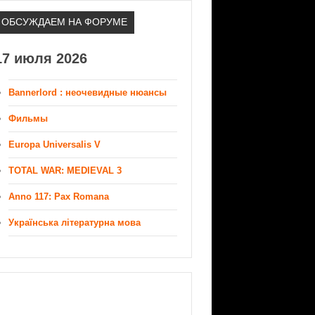
ОБСУЖДАЕМ НА ФОРУМЕ
17 июля 2026
Bannerlord : неочевидные нюансы
Фильмы
Europa Universalis V
TOTAL WAR: MEDIEVAL 3
Anno 117: Pax Romana
Українська літературна мова