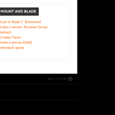
MOUNT AND BLADE
ount & Blade 2: Bannerlord
гнём и мечом: Великие Битвы
arband
стория Героя
гнём и мечом (ОиМ)
айловый архив
BACK TO TOP