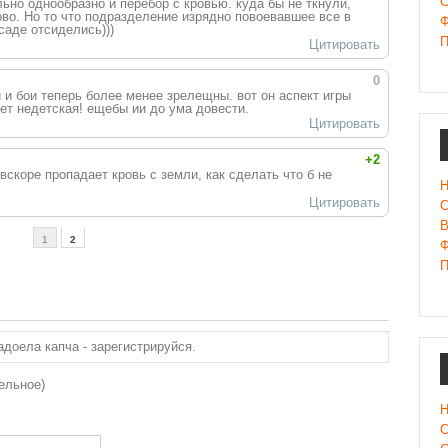
С
ьно однообразно и перебор с кровью. куда бы не ткнули,
во. Но то что подразделение изрядно повоевавшее все в
Ф
саде отсиделись)))
П
Цитировать
0
 и бои теперь более менее зрелещны. вот он аспект игры
дет недетская! ещебы ии до ума довести.
Цитировать
+2
 вскоре пропадает кровь с земли, как сделать что б не
Н
Цитировать
С
В
1
2
Ф
П
доела капча - зарегистрируйся.
ельное)
Н
С