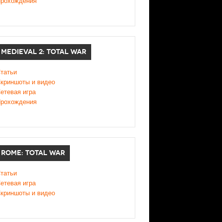
рохождения
MEDIEVAL 2: TOTAL WAR
татьи
криншоты и видео
етевая игра
рохождения
ROME: TOTAL WAR
татьи
етевая игра
криншоты и видео