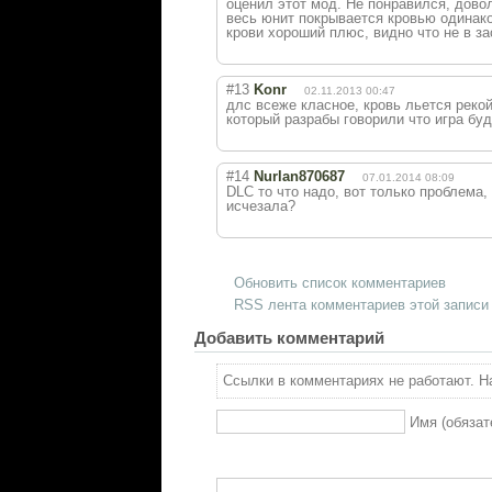
оценил этот мод. Не понравился, довол
весь юнит покрывается кровью одинако
крови хороший плюс, видно что не в за
#13
Konr
02.11.2013 00:47
длс всеже класное, кровь льется рекой
который разрабы говорили что игра бу
#14
Nurlan870687
07.01.2014 08:09
DLC то что надо, вот только проблема,
исчезала?
Обновить список комментариев
RSS лента комментариев этой записи
Добавить комментарий
Ссылки в комментариях не работают. На
Имя (обязат