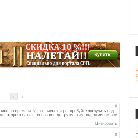
Н
С
С
П
1
2
0
ница по времени. у кого виснет игра. пробуйте загрузить под
сле второго патча. теперь всегда гружу стим под админом все
Цитировать
Н
С
0