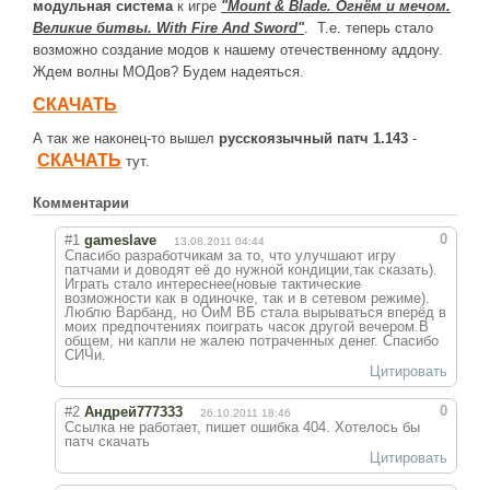
модульная система
к игре
"Mount & Blade. Огнём и мечом.
Великие битвы. With Fire And Sword"
. Т.е. теперь стало
ДРУГИЕ ИГРЫ
возможно создание модов к нашему отечественному аддону.
Серия игр Mount and Blade
Ждем волны МОДов? Будем надеяться.
Вселенные Warhammer
СКАЧАТЬ
Warhammer 40.000: Dawn of War
А так же наконец-то вышел
русскоязычный патч 1.143
-
СКАЧАТЬ
тут.
Серия игр «История войн»
Комментарии
Серия игр «King Arthur»
0
#1
gameslave
13.08.2011 04:44
КРЕАТИВ
Спасибо разработчикам за то, что улучшают игру
патчами и доводят её до нужной кондиции,так сказать).
Творчество СиЧевиков
Играть стало интереснее(новые тактические
возможности как в одиночке, так и в сетевом режиме).
Люблю Варбанд, но ОиМ ВБ стала вырываться вперёд в
Блоги о рыбалке
моих предпочтениях поиграть часок другой вечером.В
общем, ни капли не жалею потраченных денег. Спасибо
Черный Гетман (роман)
СИЧи.
Цитировать
ИСТОРИЯ
0
#2
Андрей777333
26.10.2011 18:46
Ссылка не работает, пишет ошибка 404. Хотелось бы
Загадки и тайны истории
патч скачать
Цитировать
Наше время