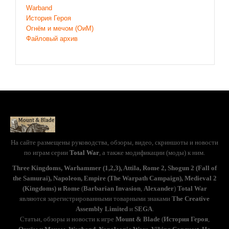
Warband
История Героя
Огнём и мечом (ОиМ)
Файловый архив
На сайте размещены руководства, обзоры, видео, скриншоты и новости
по играм серии
Total War
, а также модификации (моды) к ним.
Three Kingdoms, Warhammer (1,2,3), Attila, Rome 2, Shogun 2 (Fall of
the Samurai), Napoleon, Empire (The Warpath Campaign), Medieval 2
(Kingdoms) и Rome
(
Barbarian Invasion
,
Alexander
)
Total War
являются зарегистрированными товарными знаками
The Creative
Assembly Limited
и
SEGA
.
Статьи, обзоры и новости к игре
Mount & Blade
(
История Героя
,