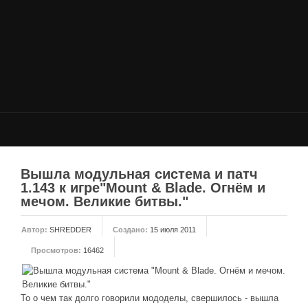
НОВОСТИ
Общие новости
Новости Total War: WARHAMMER
Новости Total War: Attila
Новости Total War: Rome 2
ОБЩИЕ СТАТЬИ
ФОРУМ
Вышла модульная система и патч
1.143 к игре"Mount & Blade. Огнём и
МОДЫ
мечом. Великие битвы."
Моддинг ROME 2
Автор:
SHREDDER
Создано:
15 июля 2011
Моддинг Empire
Просмотров:
16462
Моддинг Shogun 2
Моддинг Napoleon
То о чем так долго говорили мододелы, свершилось - вышла
Моддинг MEDIEVAL 2