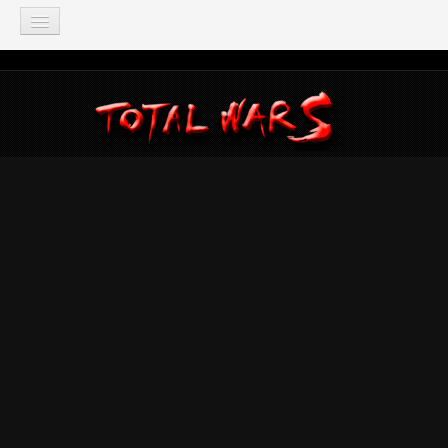
TOTAL WAR
Total War: Three Kingdoms
Total War: Warhammer
Total War: Attila
Total War: Rome 2
Total War: Shogun 2
Napoleon: Total War
Empire: Total War
Medieval 2: Total War
Rome: Total War
Total War: ARENA
Total War Saga
Total War Battles