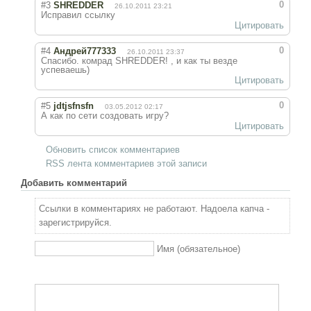
Новое время
0
#3
SHREDDЕR
26.10.2011 23:21
Исправил ссылку
Крестовые походы
Цитировать
Античность
0
#4
Андрей777333
26.10.2011 23:37
Спасибо. комрад SHREDDЕR! , и как ты везде
Средние века
успеваешь)
Цитировать
0
#5
jdtjsfnsfn
03.05.2012 02:17
А как по сети создовать игру?
Цитировать
Обновить список комментариев
RSS лента комментариев этой записи
Добавить комментарий
Ссылки в комментариях не работают. Надоела капча -
зарегистрируйся.
Имя (обязательное)