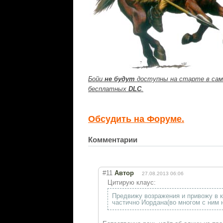
Бойи
не будут
доступны
на старте в сам
бесплатных
DLC
.
Обсудить на Форуме.
Комментарии
#11
Автор
27.08.2013 06:06
Цитирую клаус:
Предвижу возражения и привожу в к
частично Иордана(во многом с ним 