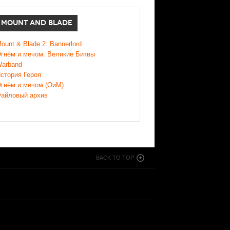
MOUNT AND BLADE
ount & Blade 2: Bannerlord
гнём и мечом: Великие Битвы
arband
стория Героя
гнём и мечом (ОиМ)
айловый архив
BACK TO TOP