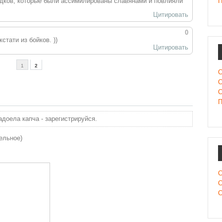
П
едков, которые были ассимилированы славянами и повлияли
Цитировать
0
тати из бойков. ))
Цитировать
1
2
С
С
С
П
доела капча - зарегистрируйся.
ельное)
С
С
С