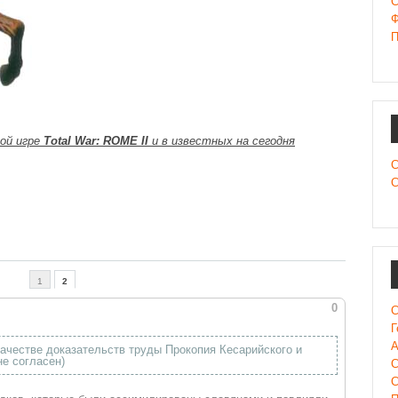
C
Ф
П
ой игре
Total War: ROME II
и в известных на сегодня
С
С
1
2
0
С
Г
А
ачестве доказательств труды Прокопия Кесарийского и
не согласен)
С
С