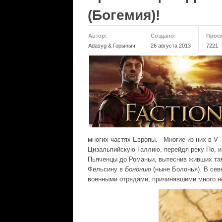
(Богемия)!
Автор:
Создано:
Прос
Adasyg & Горыныч
26 августа 2013
7221
многих частях Европы. Многие из них в V—V
Цизальпийскую Галлию, перейдя реку По, и
Пьяченцы до Романьи, вытеснив живших т
Фельсину в
Бононию
(ныне Болонья). В сев
военными отрядами, причинявшими много 