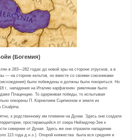
Бойи
(
Богемия)
лян в 283—282 годах до новой эры на стороне этрусков, а в
ры — на стороне кельтов, но вместе со своими союзниками
роисхождения) были побеждены и должны были покориться. Но
18 г., нападения на Италию карфагенян римлянам было
и даже Плаценцию. То одерживая победы, то испытывая
тельно покорены П. Корнелием Сципионом и земля их
 Cisalpina.
ятно, к родственному им племени на Дунае. Здесь они создали
территории, простирающейся от озера Нейзидлер-Зее к
сти севернее от Дуная. Здесь же они отразили нападение
оло 113 года д.н.э.). Опорой княжества была вся средняя и