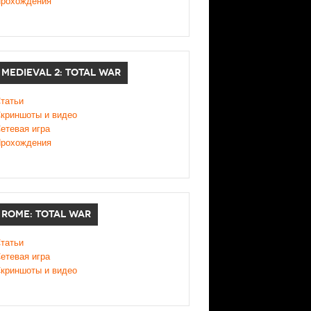
рохождения
MEDIEVAL 2: TOTAL WAR
татьи
криншоты и видео
етевая игра
рохождения
ROME: TOTAL WAR
татьи
етевая игра
криншоты и видео