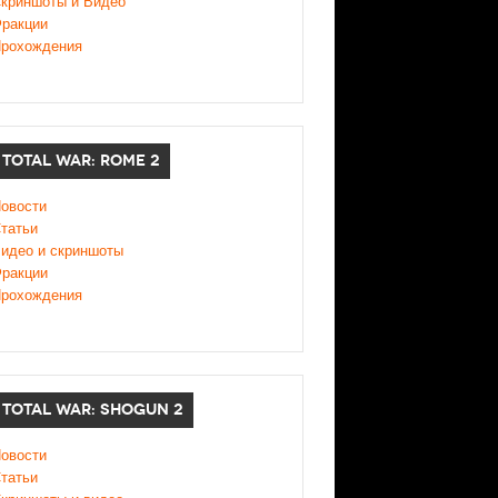
криншоты и Видео
ракции
рохождения
TOTAL WAR: ROME 2
овости
татьи
идео и скриншоты
ракции
рохождения
TOTAL WAR: SHOGUN 2
овости
татьи