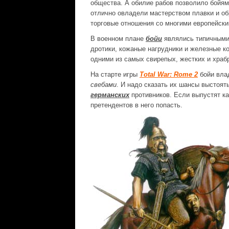
общества. А обилие рабов позволило бойя
отлично овладели мастерством плавки и о
торговые отношения со многими европейск
В военном плане
бойи
являлись типичными 
дротики, кожаные нагрудники и железные к
одними из самых свирепых, жестких и храб
На старте игры
Total War: Rome 2
бойи вла
свебами
. И надо сказать их шансы выстоят
германских
противников. Если выпустят ка
претендентов в него попасть.