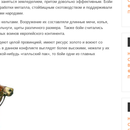
С
м заняться земледелием, притом довольно эффективным. Бойи
Ф
бработки металла, стойбищным скотоводством и поддерживали
П
ими народами.
кельтами. Вооружение их составляли длинные мечи, копья,
ольчуги, щиты различного размера. Также бойи считались
рых воинов европейского континента.
деют целой провинцией, имеют ресурс золото и воюют со
ь в данном конфликте выглядят более высокими, нежели у их
Н
кой-нибудь «галльский пак», то бойи одни из главных
С
В
Ф
П
Н
С