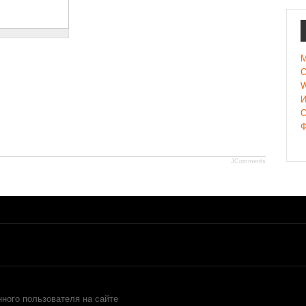
M
О
W
И
О
Ф
JComments
нного пользователя на сайте