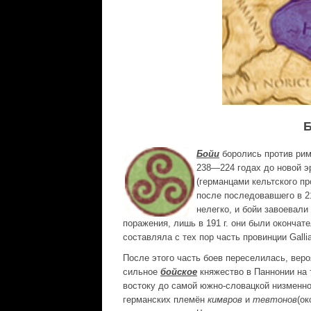
Бойи
боролись против рим
238—224 годах до новой э
(германцами кельтского п
после последовавшего в 2
нелегко, и бойи завоевал
поражения, лишь в 191 г. они были оконча
составляла с тех пор часть провинции Gallia
После этого часть боев переселилась, веро
сильное
бойское
княжество в Паннонии на 
востоку до самой южно-словацкой низменно
германских племён
кимвров
и
тевтонов
(ок