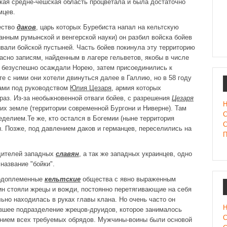
ская средне-чешская область процветала и была достаточно
мцев.
ество
даков
, царь которых
Буребиста
напал на кельтскую
данным румынской и венгерской науки) он разбил войска бойев
вали бойской пустыней. Часть бойев покинула эту территорию
асно записям, найденным в лагере гельветов, якобы в числе
де безуспешно осаждали Норею, затем присоединились к
е с ними они хотели двинуться далее в Галлию, но в 58 году
нами под руководством
Юлия Цезаря
, армия которых
раз. Из-за необыкновенной отваги бойев, с разрешения
Цезаря
Н
их земле (территории современной Бургони и Ниверне). Там
С
еделием.Те же, кто остался в Богемии (ныне территория
С
ы. Позже, под давлением даков и германцев, переселились на
П
дителей западных
славян
, а так же западных украинцев, одно
название "бойки".
родоплеменные
кельтские
общества с явно выраженным
н стояли жрецы и вожди, постоянно перетягивающие на себя
ьно находилась в руках главы клана. Но очень часто он
Н
изшее подразделение жрецов-друидов, которое занималось
С
ением всех требуемых обрядов. Мужчины-воины были основой