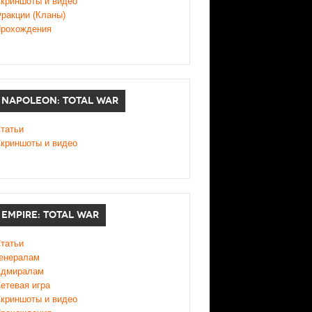
криншоты и видео
ракции (Кланы)
рохождения
NAPOLEON: TOTAL WAR
татьи
криншоты и видео
EMPIRE: TOTAL WAR
татьи
енералам
дмиралам
етевая игра
криншоты и видео