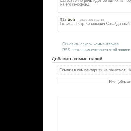
Естественно речь идёт об одних из пр
на его генофонд.
#12
Бой
28.08.2013 13:15
Гетьман Пётр Коношевич-Сагайдачный кс
Обновить список комментариев
RSS лента комментариев этой записи
Добавить комментарий
Ссылки в комментариях не работают. На
Имя (обязат