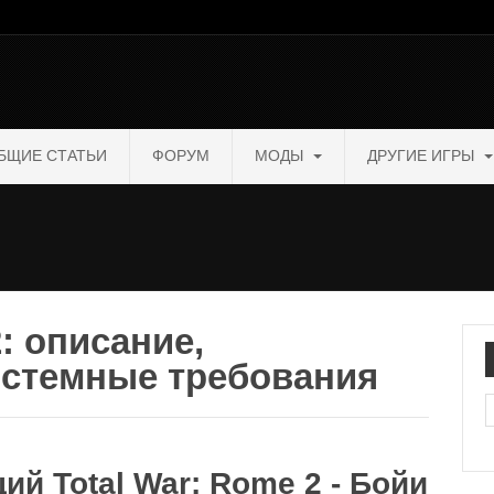
БЩИЕ СТАТЬИ
ФОРУМ
МОДЫ
ДРУГИЕ ИГРЫ
: описание,
истемные требования
П
й Total War: Rome 2 - Бойи