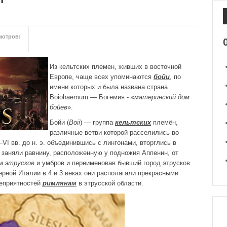
мотров:
Из кельтских племен, живших в восточной
Европе, чаще всех упоминаются
бойи
, по
имени которых и была названа страна
Воiohaеmum — Богемия - «
материнский дом
бойев
».
Бойи (
Boii
) — группа
кельтских
племён,
различные ветви которой расселились во
I вв. до н. э. объединившись с лингонами, вторглись в
 заняли равнину, расположенную у подножия Аппенин, от
ам
этрусков
и умбров и переименовав бывший город этрусков
ерной Италии в 4 и 3 веках они располагали прекрасными
неприятностей
римлянам
в этрусской области.