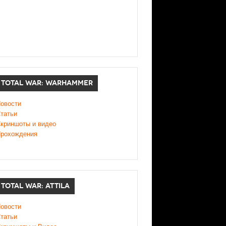
TOTAL WAR: WARHAMMER
овости
татьи
криншоты и видео
рохождения
TOTAL WAR: ATTILA
овости
татьи