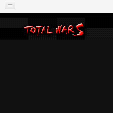
TOTAL WAR
Total War: Three Kingdoms
Total War: Warhammer
Total War: Attila
Total War: Rome 2
Total War: Shogun 2
Napoleon: Total War
Empire: Total War
Medieval 2: Total War
Rome: Total War
Total War: ARENA
Total War Saga
Total War Battles