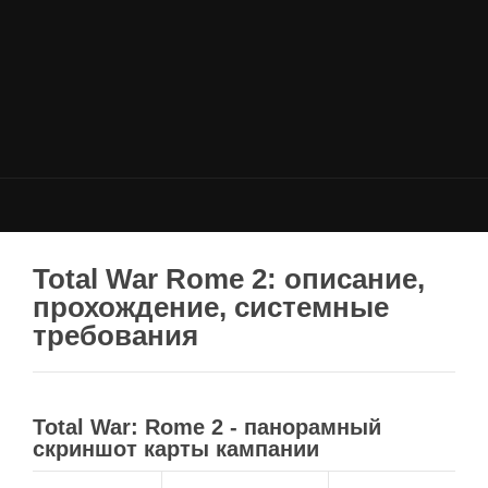
НОВОСТИ
Общие новости
Новости Total War: WARHAMMER
Новости Total War: Attila
Новости Total War: Rome 2
ОБЩИЕ СТАТЬИ
ФОРУМ
Total War Rome 2: описание,
прохождение, системные
МОДЫ
требования
Моддинг ROME 2
Моддинг Empire
Моддинг Shogun 2
Total War: Rome 2 - панорамный
скриншот карты кампании
Моддинг Napoleon
Моддинг MEDIEVAL 2