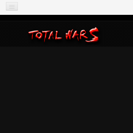
TOTAL WAR
Total War: Three Kingdoms
Total War: Warhammer
Total War: Attila
Total War: Rome 2
Total War: Shogun 2
Napoleon: Total War
Empire: Total War
Medieval 2: Total War
Rome: Total War
Total War: ARENA
Total War Saga
Total War Battles