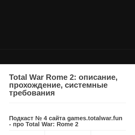
НОВОСТИ
Общие новости
Новости Total War: WARHAMMER
Новости Total War: Attila
Новости Total War: Rome 2
ОБЩИЕ СТАТЬИ
ФОРУМ
Total War Rome 2: описание,
прохождение, системные
МОДЫ
требования
Моддинг ROME 2
Моддинг Empire
Моддинг Shogun 2
Подкаст № 4 сайта games.totalwar.fun
- про Total War: Rome 2
Моддинг Napoleon
Моддинг MEDIEVAL 2