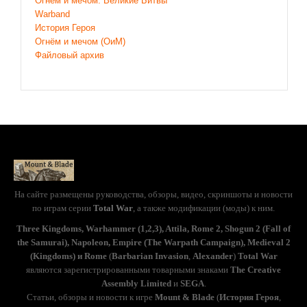
Огнём и мечом: Великие Битвы
Warband
История Героя
Огнём и мечом (ОиМ)
Файловый архив
На сайте размещены руководства, обзоры, видео, скриншоты и новости
по играм серии
Total War
, а также модификации (моды) к ним.
Three Kingdoms, Warhammer (1,2,3), Attila, Rome 2, Shogun 2 (Fall of
the Samurai), Napoleon, Empire (The Warpath Campaign), Medieval 2
(Kingdoms) и Rome
(
Barbarian Invasion
,
Alexander
)
Total War
являются зарегистрированными товарными знаками
The Creative
Assembly Limited
и
SEGA
.
Статьи, обзоры и новости к игре
Mount & Blade
(
История Героя
,