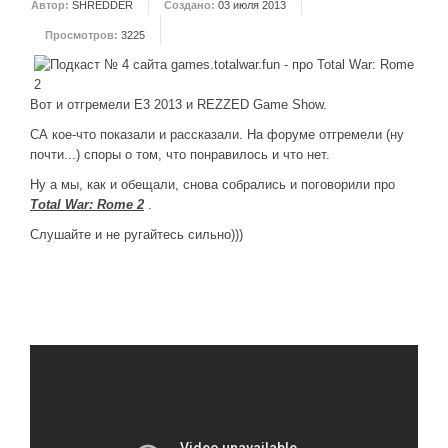
Автор:
SHREDDER
Создано:
03 июля 2013
ДРУГИЕ ИГРЫ
Просмотров:
3225
Серия игр Mount and Blade
Вселенные Warhammer
Вот и отгремели E3 2013 и REZZED Game Show.
Warhammer 40.000: Dawn of War
СА кое-что показали и рассказали. На форуме отгремели (ну
почти...) споры о том, что понравилось и что нет.
Серия игр «История войн»
Ну а мы, как и обещали, снова собрались и поговорили про
Серия игр «King Arthur»
Total War: Rome 2
.
КРЕАТИВ
Слушайте и не ругайтесь сильно)))
Творчество СиЧевиков
Блоги о рыбалке
Черный Гетман (роман)
ИСТОРИЯ
Загадки и тайны истории
Наше время