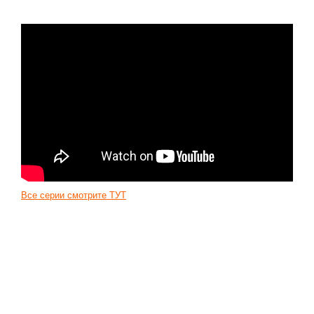
Новое время
Крестовые походы
Античность
Средние века
Все серии смотрите ТУТ