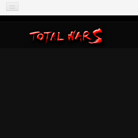
TOTAL WAR
Total War: Three Kingdoms
Total War: Warhammer
Total War: Attila
Total War: Rome 2
Total War: Shogun 2
Napoleon: Total War
Empire: Total War
Medieval 2: Total War
Rome: Total War
Total War: ARENA
Total War Saga
Total War Battles