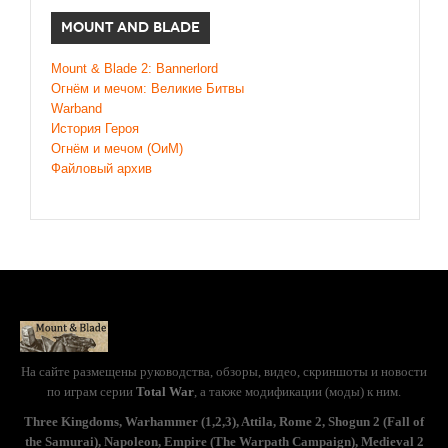
MOUNT AND BLADE
Mount & Blade 2: Bannerlord
Огнём и мечом: Великие Битвы
Warband
История Героя
Огнём и мечом (ОиМ)
Файловый архив
На сайте размещены руководства, обзоры, видео, скриншоты и новости
по играм серии
Total War
, а также модификации (моды) к ним.
Three Kingdoms, Warhammer (1,2,3), Attila, Rome 2, Shogun 2 (Fall of
the Samurai), Napoleon, Empire (The Warpath Campaign), Medieval 2