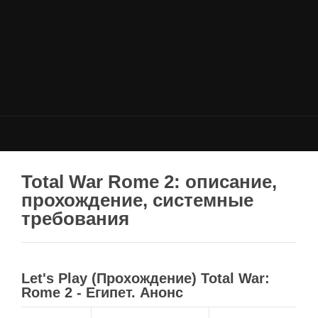
НОВОСТИ
Общие новости
Новости Total War: WARHAMMER
Новости Total War: Attila
Новости Total War: Rome 2
ОБЩИЕ СТАТЬИ
ФОРУМ
Total War Rome 2: описание,
прохождение, системные
МОДЫ
требования
Моддинг ROME 2
Моддинг Empire
Моддинг Shogun 2
Let's Play (Прохождение) Total War:
Rome 2 - Египет. Анонс
Моддинг Napoleon
Моддинг MEDIEVAL 2