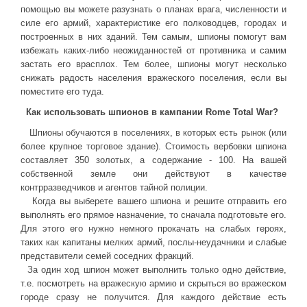
помощью вы можете разузнать о планах врага, численности и
ДРУГИЕ ИГРЫ
силе его армий, характеристике его полководцев, городах и
построенных в них зданий. Тем самым, шпионы помогут вам
Серия игр Mount and Blade
избежать каких-либо неожиданностей от противника и самим
застать его врасплох. Тем более, шпионы могут несколько
Вселенные Warhammer
снижать радость населения вражеского поселения, если вы
Warhammer 40.000: Dawn of War
поместите его туда.
Серия игр «История войн»
Как использовать шпионов в кампании Rome Total War?
Серия игр «King Arthur»
Шпионы обучаются в поселениях, в которых есть рынок (или
более крупное торговое здание). Стоимость вербовки шпиона
КРЕАТИВ
составляет 350 золотых, а содержание - 100. На вашей
собственной земле они действуют в качестве
Творчество СиЧевиков
контрразведчиков и агентов тайной полиции.
Блоги о рыбалке
Когда вы выберете вашего шпиона и решите отправить его
выполнять его прямое назначение, то сначала подготовьте его.
Черный Гетман (роман)
Для этого его нужно немного прокачать на слабых героях,
таких как капитаны мелких армий, послы-неудачники и слабые
ИСТОРИЯ
представители семей соседних фракций.
Загадки и тайны истории
За один ход шпион может выполнить только одно действие,
т.е. посмотреть на вражескую армию и скрыться во вражеском
Наше время
городе сразу не получится. Для каждого действие есть