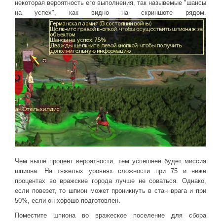
Новое время
некоторая вероятность его выполнения, так назывемые "шансы
на успех", как видно на скриншоте рядом.
Крестовые походы
Античность
Средние века
Чем выше процент вероятности, тем успешнее будет миссия
шпиона. На тяжелых уровнях сложности при 75 и ниже
процентах во вражские города лучше не соваться. Однако,
если повезет, то шпион может проникнуть в стан врага и при
50%, если он хорошо подготовлен.
Поместите шпиона во вражеское поселение для сбора