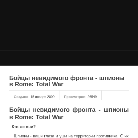
НОВОСТИ
Общие новости
Новости Total War: WARHAMMER
Новости Total War: Attila
Новости Total War: Rome 2
ОБЩИЕ СТАТЬИ
ФОРУМ
Бойцы невидимого фронта - шпионы
в Rome: Total War
МОДЫ
Создано:
15 января 2009
Просмотров:
26549
Моддинг ROME 2
Моддинг Empire
Бойцы невидимого фронта - шпионы
в Rome: Total War
Моддинг Shogun 2
Моддинг Napoleon
Кто же они?
Моддинг MEDIEVAL 2
Шпионы - ваши глаза и уши на территории противника. С их