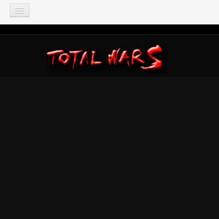
TOTAL WAR
Total War: Three Kingdoms
Total War: Warhammer
Total War: Attila
Total War: Rome 2
Total War: Shogun 2
Napoleon: Total War
Empire: Total War
Medieval 2: Total War
Rome: Total War
Total War: ARENA
Total War Saga
Total War Battles