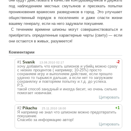
они будут действовать в качестве контрразведчиков и держать
под наблюдением местных смутьянов и пресекать попытки
проникновения вражеских разведчиков в город. Это улучшает
общественный порядок в поселениях и даже спасти жизни
вашему генералу, если на него задумали покушение.
С течением времени шпионы могут совершенствоваться и
приобретать определенные характерные черты (свиту) — если
они остаются в живых, разумеется!
Комментарии
-2
#1
Svanik
13.08.2010 02:17
хочу добавить что качать шпионов и убийц можно сразу
с низких процентов ( например; 10-25%) просто
сохраняем игру и выполняем действие, если прошло
удачно то тырымся дальше, а если нет то загружаем
сохранялку и повторяем попытку и.т.д. до успеха.
P.S.
такой способ занудный и иногда бесит, но очень сильно
помогает новичкам.
Цитировать
+1
#2
Pikachu
25.11.2010 18:00
Я например не знал что шпионом можно предотвратить
покушение.
Спасибо за информацию автор!
Цитировать