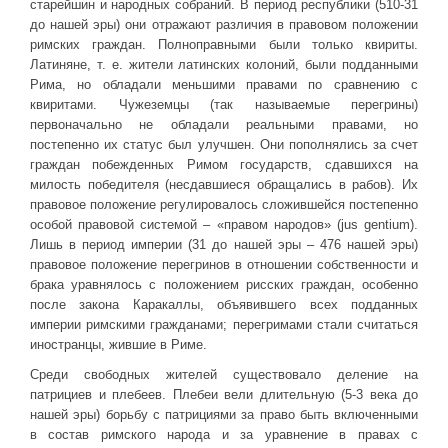
старейшин и народных собраний. В период республики (510-31
Новое время
до нашей эры) они отражают различия в правовом положении
Крестовые походы
римских граждан. Полноправными были только квириты.
Латиняне, т. е. жители латинских колоний, были подданными
Античность
Рима, но обладали меньшими правами по сравнению с
Средние века
квиритами. Чужеземцы (так называемые перегрины)
первоначально не обладали реальными правами, но
постепенно их статус был улучшен. Они пополнялись за счет
граждан побежденных Римом государств, сдавшихся на
милость победителя (несдавшиеся обращались в рабов). Их
правовое положение регулировалось сложившейся постепенно
особой правовой системой – «правом народов» (jus gentium).
Лишь в период империи (31 до нашей эры – 476 нашей эры)
правовое положение перегринов в отношении собственности и
брака уравнялось с положением рисских граждан, особенно
после закона Каракаллы, объявившего всех подданных
империи римскими гражданами; перегримами стали считаться
иностранцы, жившие в Риме.
Среди свободных жителей существовало деление на
патрициев и плебеев. Плебеи вели длительную (5-3 века до
нашей эры) борьбу с патрициями за право быть включенными
в состав римского народа и за уравнение в правах с