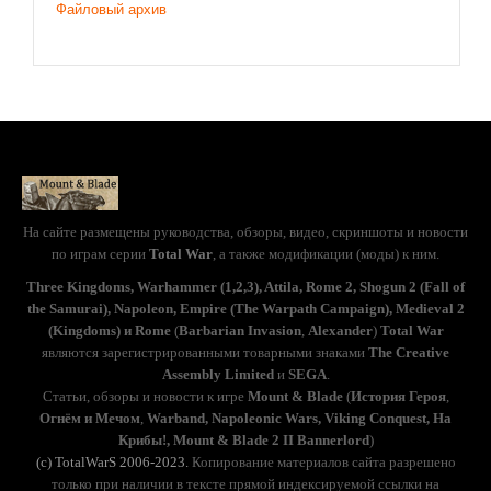
Файловый архив
На сайте размещены руководства, обзоры, видео, скриншоты и новости
по играм серии
Total War
, а также модификации (моды) к ним.
Three Kingdoms, Warhammer (1,2,3), Attila, Rome 2, Shogun 2 (Fall of
the Samurai), Napoleon, Empire (The Warpath Campaign), Medieval 2
(Kingdoms) и Rome
(
Barbarian Invasion
,
Alexander
)
Total War
являются зарегистрированными товарными знаками
The Creative
Assembly Limited
и
SEGA
.
Статьи, обзоры и новости к игре
Mount & Blade
(
История Героя
,
Огнём и Мечом
,
Warband, Napoleonic Wars, Viking Conquest, На
Крибы!, Mount & Blade 2 II Bannerlord
)
(с) TotalWarS 2006-2023.
Копирование материалов сайта разрешено
только при наличии в тексте прямой индексируемой ссылки на