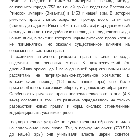
Риме, а позднее в Римской империи в период между
основанием города (753 до нашей эры) и падением Восточной
ДРУГИЕ ИГРЫ
Римской империи (Византии) в 1453 г нашей эры. В истории
римского права ученые выделяют, прежде всего, античный
Серия игр Mount and Blade
(вплоть до падения Рима в 476 г нашей эры) и средневековый
Вселенные Warhammer
периоды; иногда к ним добавляют период от средневековья до
наших дней, в течении которого нормы римского права хотя и
Warhammer 40.000: Dawn of War
не применялись, но оказали существенное влияние на
Серия игр «История войн»
современные системы права.
В развитии античного римского права в свою очередь
Серия игр «King Arthur»
выделяют три основных этапа. В доклассический (от
древнейших времен до 1 века до нашей эры) его нормы были
КРЕАТИВ
рассчитаны на патриархально-натуральное хозяйство. В
Творчество СиЧевиков
классический период (1-3 века нашей эры) оно было
приспособлено к торговому обороту и денежному обращению.
Блоги о рыбалке
Особенность римского права послеклассического этапа (4-6
Черный Гетман (роман)
века) состояла в том, что развитие определялось не только
разработкой новых правил и норм, сколько стремлением
ИСТОРИЯ
кодифицировать уже имеющиеся.
Загадки и тайны истории
Государственное устройство существенным образом влияло
на содержание норм права. Так, в период монархии (753-510
Наше время
до нашей эры) они учитывали власть царей, советов