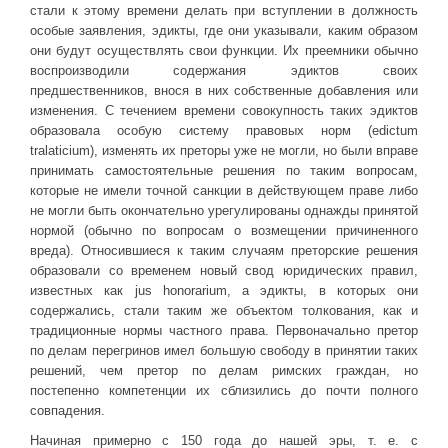
стали к этому времени делать при вступлении в должность
особые заявления, эдикты, где они указывали, каким образом
они будут осуществлять свои функции. Их преемники обычно
воспроизводили содержания эдиктов своих
предшественников, внося в них собственные добавления или
изменения. С течением времени совокупность таких эдиктов
образовала особую систему правовых норм (edictum
tralaticium), изменять их преторы уже не могли, но были вправе
принимать самостоятельные решения по таким вопросам,
которые не имели точной санкции в действующем праве либо
не могли быть окончательно урегулированы однажды принятой
нормой (обычно по вопросам о возмещении причиненного
вреда). Относившиеся к таким случаям преторские решения
образовали со временем новый свод юридических правил,
известных как jus honorarium, а эдикты, в которых они
содержались, стали таким же объектом толкования, как и
традиционные нормы частного права. Первоначально претор
по делам перегринов имел большую свободу в принятии таких
решений, чем претор по делам римских граждан, но
постепенно компетенции их сблизились до почти полного
совпадения.
Начиная примерно с 150 года до нашей эры, т. е. с