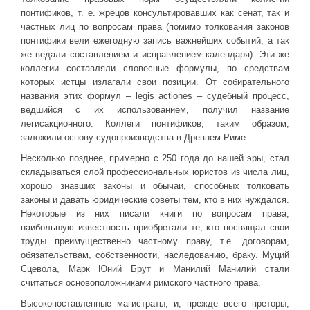
понтификов, т. е. жрецов консультировавших как сенат, так и
частных лиц по вопросам права (помимо толкования законов
понтифики вели ежегодную запись важнейших событий, а так
же ведали составлением и исправлением календаря). Эти же
коллегии составляли словесные формулы, по средствам
которых истцы излагали свои позиции. От собирательного
названия этих формул – legis actiones – судебный процесс,
ведшийся с их использованием, получил название
легисакционного. Коллеги понтификов, таким образом,
заложили основу судопроизводства в Древнем Риме.
Несколько позднее, примерно с 250 года до нашей эры, стал
складываться слой профессиональных юристов из числа лиц,
хорошо знавших законы и обычаи, способных толковать
законы и давать юридические советы тем, кто в них нуждался.
Некоторые из них писали книги по вопросам права;
наибольшую известность приобретали те, кто посвящал свои
труды преимущественно частному праву, т.е. договорам,
обязательствам, собственности, наследованию, браку. Муций
Сцевола, Марк Юний Брут и Манилий Манилий стали
считаться основоположниками римского частного права.
Высокопоставленные магистраты, и, прежде всего преторы,