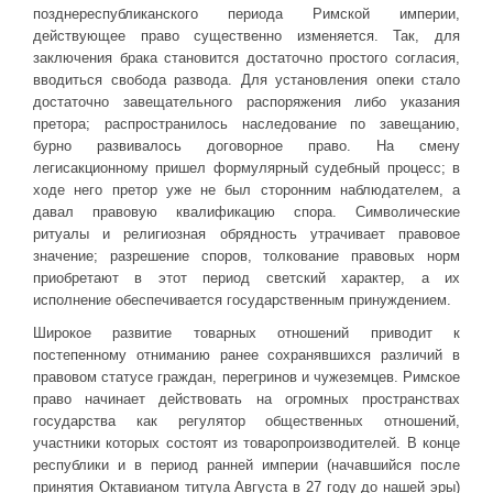
позднереспубликанского периода Римской империи,
действующее право существенно изменяется. Так, для
заключения брака становится достаточно простого согласия,
вводиться свобода развода. Для установления опеки стало
достаточно завещательного распоряжения либо указания
претора; распространилось наследование по завещанию,
бурно развивалось договорное право. На смену
легисакционному пришел формулярный судебный процесс; в
ходе него претор уже не был сторонним наблюдателем, а
давал правовую квалификацию спора. Символические
ритуалы и религиозная обрядность утрачивает правовое
значение; разрешение споров, толкование правовых норм
приобретают в этот период светский характер, а их
исполнение обеспечивается государственным принуждением.
Широкое развитие товарных отношений приводит к
постепенному отниманию ранее сохранявшихся различий в
правовом статусе граждан, перегринов и чужеземцев. Римское
право начинает действовать на огромных пространствах
государства как регулятор общественных отношений,
участники которых состоят из товаропроизводителей. В конце
республики и в период ранней империи (начавшийся после
принятия Октавианом титула Августа в 27 году до нашей эры)