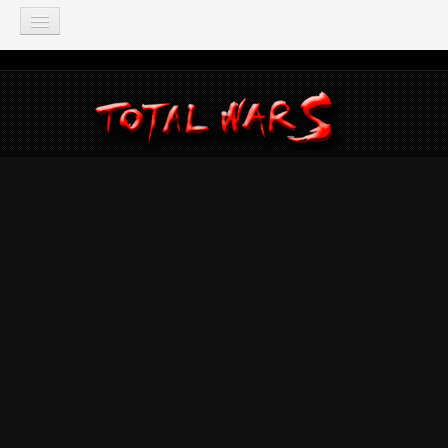
TOTAL WAR
Total War: Three Kingdoms
Total War: Warhammer
Total War: Attila
Total War: Rome 2
Total War: Shogun 2
Napoleon: Total War
Empire: Total War
Medieval 2: Total War
Rome: Total War
Total War: ARENA
Total War Saga
Total War Battles