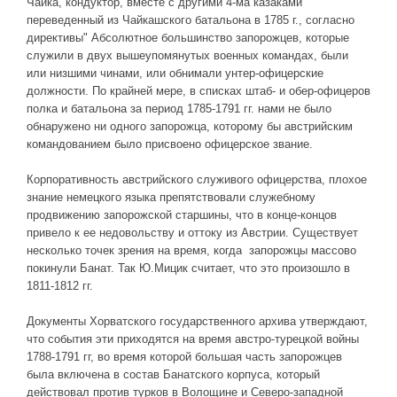
Чайка, кондуктор, вместе с другими 4-ма казаками
переведенный из Чайкашского батальона в 1785 г., согласно
директивы" Абсолютное большинство запорожцев, которые
служили в двух вышеупомянутых военных командах, были
или низшими чинами, или обнимали унтер-офицерские
должности. По крайней мере, в списках штаб- и обер-офицеров
полка и батальона за период 1785-1791 гг. нами не было
обнаружено ни одного запорожца, которому бы австрийским
командованием было присвоено офицерское звание.
Корпоративность австрийского служивого офицерства, плохое
знание немецкого языка препятствовали служебному
продвижению запорожской старшины, что в конце-концов
привело к ее недовольству и оттоку из Австрии. Существует
несколько точек зрения на время, когда запорожцы массово
покинули Банат. Так Ю.Мицик считает, что это произошло в
1811-1812 гг.
Документы Хорватского государственного архива утверждают,
что события эти приходятся на время австро-турецкой войны
1788-1791 гг, во время которой большая часть запорожцев
была включена в состав Банатского корпуса, который
действовал против турков в Волощине и Северо-западной