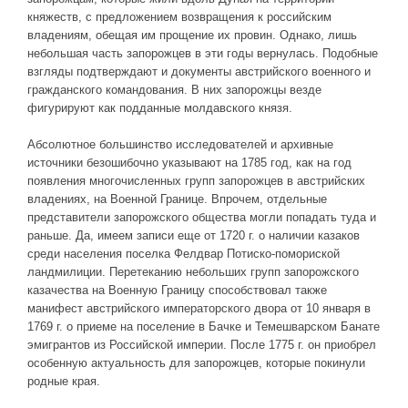
княжеств, с предложением возвращения к российским
владениям, обещая им прощение их провин. Однако, лишь
небольшая часть запорожцев в эти годы вернулась. Подобные
взгляды подтверждают и документы австрийского военного и
гражданского командования. В них запорожцы везде
фигурируют как подданные молдавского князя.
Абсолютное большинство исследователей и архивные
источники безошибочно указывают на 1785 год, как на год
появления многочисленных групп запорожцев в австрийских
владениях, на Военной Границе. Впрочем, отдельные
представители запорожского общества могли попадать туда и
раньше. Да, имеем записи еще от 1720 г. о наличии казаков
среди населения поселка Фелдвар Потиско-помориской
ландмилиции. Перетеканию небольших групп запорожского
казачества на Военную Границу способствовал также
манифест австрийского императорского двора от 10 января в
1769 г. о приеме на поселение в Бачке и Темешварском Банате
эмигрантов из Российской империи. После 1775 г. он приобрел
особенную актуальность для запорожцев, которые покинули
родные края.