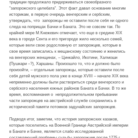
традиции продолжало придерживаться своеобразного
"запорожского целебата". Этот факт давал основание многим
историкам, в первую очередь венгерским и сербским,
утверждать, что запорожцы не оставили после себя ни одного
следа на поприщах Бачки и Баната. Это не совсем так. По
крайней мере М.Кнежевич отмечает, что еще в средине ХІХ
века в городе Сента и его пригороде жило несколько семей,
которые вели свою родословную от запорожцев, которые в
свое время записались к мещанскому состоянию и женились
на венгерских женщинах, – Цинкайло, Икотини, Халмоши
(Пушкари –?), Харшаны. Произошло то, что и должно было
произойти, – отдельные запорожцы, которые оставили после
себя детей мужского пола уже в конце XVIII – начале ХІХ века
непременно должны были раствориться среди венгерского и
сербского населения южных районов Баната и Бачки. В то же
время, воспоминания о непродолжительном пребывании
части запорожцев на австрийской службе сохранились в
исторической памяти потомков задунайских запорожцев.
Подводя итог, заметим, что история запорожских казаков,
которые поселились на Военной Границе Австрийской империи
в Банате и Бачке, является слабо исследованной
составляющей проблемы судьбы запорожцев после 1775 г.