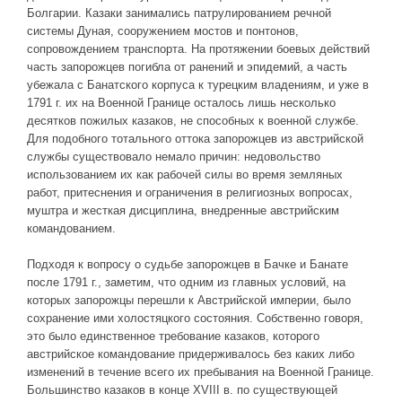
Болгарии. Казаки занимались патрулированием речной
системы Дуная, сооружением мостов и понтонов,
сопровождением транспорта. На протяжении боевых действий
часть запорожцев погибла от ранений и эпидемий, а часть
убежала с Банатского корпуса к турецким владениям, и уже в
1791 г. их на Военной Границе осталось лишь несколько
десятков пожилых казаков, не способных к военной службе.
Для подобного тотального оттока запорожцев из австрийской
службы существовало немало причин: недовольство
использованием их как рабочей силы во время земляных
работ, притеснения и ограничения в религиозных вопросах,
муштра и жесткая дисциплина, внедренные австрийским
командованием.
Подходя к вопросу о судьбе запорожцев в Бачке и Банате
после 1791 г., заметим, что одним из главных условий, на
которых запорожцы перешли к Австрийской империи, было
сохранение ими холостяцкого состояния. Собственно говоря,
это было единственное требование казаков, которого
австрийское командование придерживалось без каких либо
изменений в течение всего их пребывания на Военной Границе.
Большинство казаков в конце XVIII в. по существующей