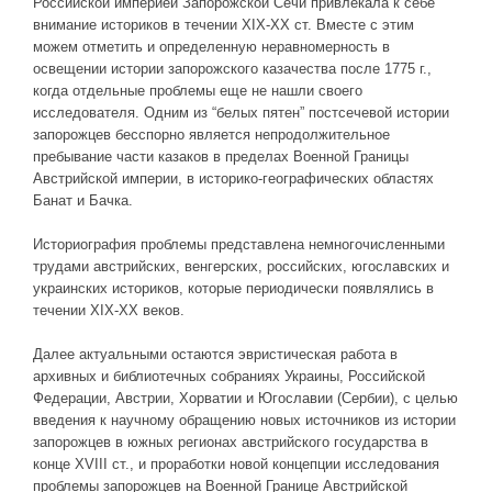
Российской империей Запорожской Сечи привлекала к себе
внимание историков в течении ХIХ-ХХ ст. Вместе с этим
ДРУГИЕ ИГРЫ
можем отметить и определенную неравномерность в
освещении истории запорожского казачества после 1775 г.,
Серия игр Mount and Blade
когда отдельные проблемы еще не нашли своего
Вселенные Warhammer
исследователя. Одним из “белых пятен” постсечевой истории
запорожцев бесспорно является непродолжительное
Warhammer 40.000: Dawn of War
пребывание части казаков в пределах Военной Границы
Серия игр «История войн»
Австрийской империи, в историко-географических областях
Банат и Бачка.
Серия игр «King Arthur»
Историография проблемы представлена немногочисленными
КРЕАТИВ
трудами австрийских, венгерских, российских, югославских и
Творчество СиЧевиков
украинских историков, которые периодически появлялись в
течении ХІХ-ХХ веков.
Блоги о рыбалке
Черный Гетман (роман)
Далее актуальными остаются эвристическая работа в
архивных и библиотечных собраниях Украины, Российской
ИСТОРИЯ
Федерации, Австрии, Хорватии и Югославии (Сербии), с целью
введения к научному обращению новых источников из истории
Загадки и тайны истории
запорожцев в южных регионах австрийского государства в
Наше время
конце XVIII ст., и проработки новой концепции исследования
проблемы запорожцев на Военной Границе Австрийской