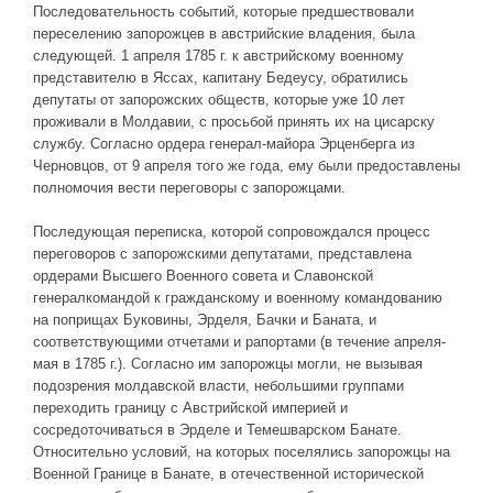
Последовательность событий, которые предшествовали
переселению запорожцев в австрийские владения, была
следующей. 1 апреля 1785 г. к австрийскому военному
представителю в Яссах, капитану Бедеусу, обратились
депутаты от запорожских обществ, которые уже 10 лет
проживали в Молдавии, с просьбой принять их на цисарску
службу. Согласно ордера генерал-майора Эрценберга из
Черновцов, от 9 апреля того же года, ему были предоставлены
полномочия вести переговоры с запорожцами.
Последующая переписка, которой сопровождался процесс
переговоров с запорожскими депутатами, представлена
ордерами Высшего Военного совета и Славонской
генералкомандой к гражданскому и военному командованию
на поприщах Буковины, Эрделя, Бачки и Баната, и
соответствующими отчетами и рапортами (в течение апреля-
мая в 1785 г.). Согласно им запорожцы могли, не вызывая
подозрения молдавской власти, небольшими группами
переходить границу с Австрийской империей и
сосредоточиваться в Эрделе и Темешварском Банате.
Относительно условий, на которых поселялись запорожцы на
Военной Границе в Банате, в отечественной исторической