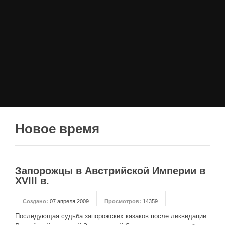
НОВОСТИ
Общие новости
Новости Total War: WARHAMMER
Новости Total War: Attila
Новости Total War: Rome 2
ОБЩИЕ СТАТЬИ
ФОРУМ
Новое время
МОДЫ
Моддинг ROME 2
Запорожцы в Австрийской Империи в
Моддинг Empire
XVIII в.
Моддинг Shogun 2
Создано:
07 апреля 2009
Просмотров:
14359
Моддинг Napoleon
Последующая судьба запорожских казаков после ликвидации
Моддинг MEDIEVAL 2