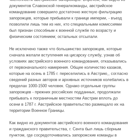
документов Славонской генералкоманды, австрийское
командование совершило достаточно жесткую фильтрацию
запорожцев, которые прибывали к границе империи, - въезд
позволили лишь тем из них, кто специальными комиссиями
был признан способным к военной службе по возрасту и
физическим состоянием; остальных отсылали.
Не исключено также что большинство запорожцев, которые
сначала желали вступления на цисарску службу, узнав об
условиях австрийского военного командования, отказывались
от первоначального намерения. Общее количество казаков,
которые на осень в 1785 г. переселились в Австрию,, согласно
сведений разных авторов и архивных источников колебались в
пределах 1000-1500 человек. Однако отдельные группы
запорожцев - прежних российских подданных, продолжали
прибывать к пограничным местностям Австрии вплоть до
осени в 1787 г. Австрийское правительство размещало их на
территории Военное Границы.
Как видно из документов австрийского военного командования
и гражданского правительства, г. Сента был лишь сборным
пунктом, где сосредоточивались запорожские команды в