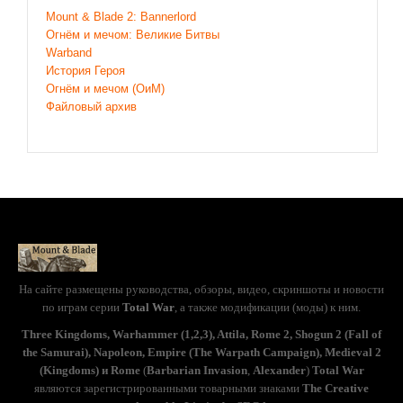
Mount & Blade 2: Bannerlord
Огнём и мечом: Великие Битвы
Warband
История Героя
Огнём и мечом (ОиМ)
Файловый архив
На сайте размещены руководства, обзоры, видео, скриншоты и новости
по играм серии
Total War
, а также модификации (моды) к ним.
Three Kingdoms, Warhammer (1,2,3), Attila, Rome 2, Shogun 2 (Fall of
the Samurai), Napoleon, Empire (The Warpath Campaign), Medieval 2
(Kingdoms) и Rome
(
Barbarian Invasion
,
Alexander
)
Total War
являются зарегистрированными товарными знаками
The Creative