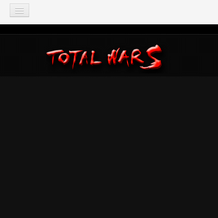
TOTAL WAR
Total War: Three Kingdoms
Total War: Warhammer
Total War: Attila
Total War: Rome 2
Total War: Shogun 2
Napoleon: Total War
Empire: Total War
Medieval 2: Total War
Rome: Total War
Total War: ARENA
Total War Saga
Total War Battles