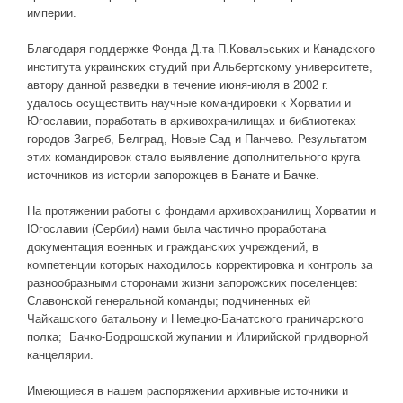
Новое время
империи.
Крестовые походы
Благодаря поддержке Фонда Д.та П.Ковальських и Канадского
Античность
института украинских студий при Альбертскому университете,
автору данной разведки в течение июня-июля в 2002 г.
Средние века
удалось осуществить научные командировки к Хорватии и
Югославии, поработать в архивохранилищах и библиотеках
городов Загреб, Белград, Новые Сад и Панчево. Результатом
этих командировок стало выявление дополнительного круга
источников из истории запорожцев в Банате и Бачке.
На протяжении работы с фондами архивохранилищ Хорватии и
Югославии (Сербии) нами была частично проработана
документация военных и гражданских учреждений, в
компетенции которых находилось корректировка и контроль за
разнообразными сторонами жизни запорожских поселенцев:
Славонской генеральной команды; подчиненных ей
Чайкашского батальону и Немецко-Банатского граничарского
полка; Бачко-Бодрошской жупании и Илирийской придворной
канцелярии.
Имеющиеся в нашем распоряжении архивные источники и