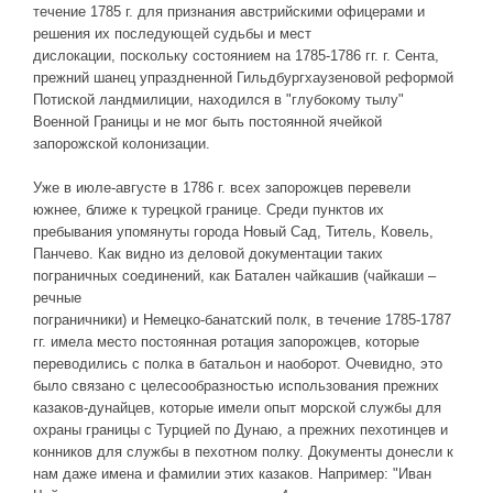
течение 1785 г. для признания австрийскими офицерами и
решения их последующей судьбы и мест
дислокации, поскольку состоянием на 1785-1786 гг. г. Сента,
прежний шанец упраздненной Гильдбургхаузеновой реформой
Потиской ландмилиции, находился в "глубокому тылу"
Военной Границы и не мог быть постоянной ячейкой
запорожской колонизации.
Уже в июле-августе в 1786 г. всех запорожцев перевели
южнее, ближе к турецкой границе. Среди пунктов их
пребывания упомянуты города Новый Сад, Титель, Ковель,
Панчево. Как видно из деловой документации таких
пограничных соединений, как Батален чайкашив (чайкаши –
речные
пограничники) и Немецко-банатский полк, в течение 1785-1787
гг. имела место постоянная ротация запорожцев, которые
переводились с полка в батальон и наоборот. Очевидно, это
было связано с целесообразностью использования прежних
казаков-дунайцев, которые имели опыт морской службы для
охраны границы с Турцией по Дунаю, а прежних пехотинцев и
конников для службы в пехотном полку. Документы донесли к
нам даже имена и фамилии этих казаков. Например: "Иван