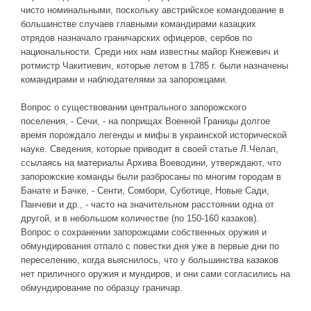
чисто номинальными, поскольку австрийское командование в
большинстве случаев главными командирами казацких
отрядов назначало граничарских офицеров, сербов по
национальности. Среди них нам известны майор Кнежевич и
ротмистр Чакитиевич, которые летом в 1785 г. были назначены
командирами и наблюдателями за запорожцами.
Вопрос о существовании центрального запорожского
поселения, - Сечи, - на поприщах Военной Границы долгое
время порождало легенды и мифы в украинской исторической
науке. Сведения, которые приводит в своей статье Л.Челап,
ссылаясь на материалы Архива Воеводини, утверждают, что
запорожские команды были разбросаны по многим городам в
Банате и Бачке, - Сенти, Сомбори, Суботице, Новые Сади,
Панчеви и др., - часто на значительном расстоянии одна от
другой, и в небольшом количестве (по 150-160 казаков).
Вопрос о сохранении запорожцами собственных оружия и
обмундирования отпало с повестки дня уже в первые дни по
переселению, когда выяснилось, что у большинства казаков
нет приличного оружия и мундиров, и они сами согласились на
обмундирование по образцу граничар.