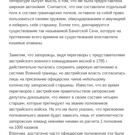
литературе бытует мысль о том, что им была предоставлена
широкая автономия. Считается, что они составляли отдельный
полк в составе граничарских полков, оставили за собой право
пользоваться своими оружием, обмундированием и амуницией
и избирать себе старшину. Более того, декларируется
существование так называемой Банатской Сечи, которую на
протяжении всего времени ее существования возглавляли
кошевые атаманы.
Заметим, что запорожцы, ведя переговоры с представителями
австрийского военного командования весной в 1785 г.
действительно пытались сохранить широкую автономию в
системе Военной границы, но австрийская власть согласилась
лишь на присвоение офицерских чинов небольшому
количеству запорожской старшины. Известно, что во время
переговоров с австрийским правительством запорожские
депутаты доказывали, что имеют в своем составе четырех
старшин, которые претендуют на звание полковников
австрийского войска. На это им было указано, что присвоение
полковничьего звания будет зависеть лишь от комплектности
запорожских команд нижними чинами из расчета 1 полковник
на 1000 казаков.
Впрочем, достаточно часто офицерские полномочия эти были