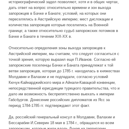
историографический задел позволяют, хотя и в общих чертах,
дать ответ на вопрос относительно времени и зон выхода
запорожцев в Бачке и Банате; условий, на которых они
переселялись в Австрийскую империю; мест дислокации и
количества запорожцев которые поселились на Военной
границе; а также относительно судьб запорожских потомков в
Бачке и Банате в течении ХІХ-ХХ в.
Относительно определения зоны выхода запорожцев к
Австрийской империи, мы считаем, что следует согласиться с
точкой зрения, которую выразил еще П.Иванов. Согласно ей
запорожские поселенцы Бачки и Баната принадлежат к той
ветви запорожцев, которая до 1785 г. находилась в княжествах
Молдавии и Валахии и не подпадали, согласно условий
Кючук-Кайнарджийского мира и Айнали-Кавацкой конвенции,
непосредственной юрисдикции турецкого правительства, что и
дало им возможность беспрепятственно выехать к империи
Габсбургов. Донесение российских дипломатов из Ясс за
период 1784-1785 гг. подтверждают этот факт.
Да, российский генеральный консул в Молдавии, Валахии и
Бессарабии И.Северин 18 мая в 1784 г., обращался ко всем
запорожцам, которые жили вдоль Дуная на территории