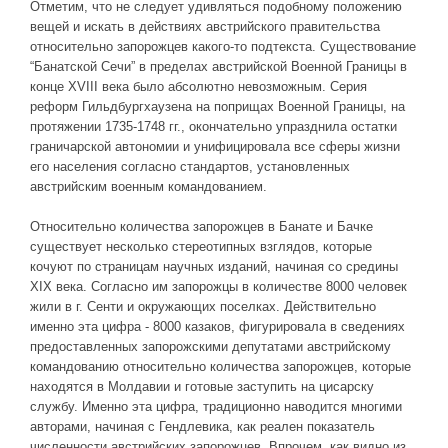
Отметим, что не следует удивляться подобному положению
вещей и искать в действиях австрийского правительства
относительно запорожцев какого-то подтекста. Существование
“Банатской Сечи” в пределах австрийской Военной Границы в
конце XVIII века было абсолютно невозможным. Серия
реформ Гильдбургхаузена на поприщах Военной Границы, на
протяжении 1735-1748 гг., окончательно упразднила остатки
граничарской автономии и унифицировала все сферы жизни
его населения согласно стандартов, установленных
австрийским военным командованием.
Относительно количества запорожцев в Банате и Бачке
существует несколько стереотипных взглядов, которые
кочуют по страницам научных изданий, начиная со средины
ХІХ века. Согласно им запорожцы в количестве 8000 человек
жили в г. Сенти и окружающих поселках. Действительно
именно эта цифра - 8000 казаков, фигурировала в сведениях
предоставленных запорожскими депутатами австрийскому
командованию относительно количества запорожцев, которые
находятся в Молдавии и готовые заступить на цисарску
службу. Именно эта цифра, традиционно наводится многими
авторами, начиная с Гендлевика, как реален показатель
численности австрийских запорожцев. Впрочем, как видно из