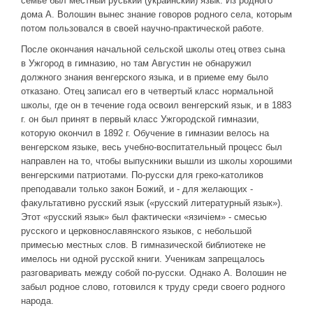
семье был местный руський (украинский) язык. Из родного
дома А. Волошин вынес знание говоров родного села, которым
потом пользовался в своей научно-практической работе.
После окончания начальной сельской школы отец отвез сына
в Ужгород в гимназию, но там Августин не обнаружил
должного знания венгерского языка, и в приеме ему было
отказано. Отец записал его в четвертый класс нормальной
школы, где он в течение года освоил венгерский язык, и в 1883
г. он был принят в первый класс Ужгородской гимназии,
которую окончил в 1892 г. Обучение в гимназии велось на
венгерском языке, весь учебно-воспитательный процесс был
направлен на то, чтобы выпускники вышли из школы хорошими
венгерскими патриотами. По-русски для греко-католиков
преподавали только закон Божий, и - для желающих -
факультативно русский язык («русский литературный язык»).
Этот «русский язык» был фактически «язичіем» - смесью
русского и церковнославянского языков, с небольшой
примесью местных слов. В гимназической библиотеке не
имелось ни одной русской книги. Ученикам запрещалось
разговаривать между собой по-русски. Однако А. Волошин не
забыл родное слово, готовился к труду среди своего родного
народа.