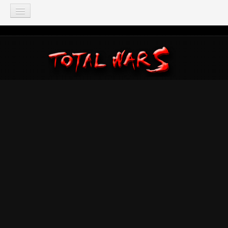
TOTAL WAR
Total War: Three Kingdoms
Total War: Warhammer
Total War: Attila
Total War: Rome 2
Total War: Shogun 2
Napoleon: Total War
Empire: Total War
Medieval 2: Total War
Rome: Total War
Total War: ARENA
Total War Saga
Total War Battles