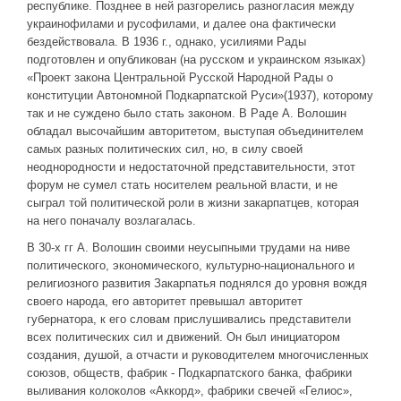
республике. Позднее в ней разгорелись разногласия между
украинофилами и русофилами, и далее она фактически
бездействовала. В 1936 г., однако, усилиями Рады
подготовлен и опубликован (на русском и украинском языках)
«Проект закона Центральной Русской Народной Рады о
конституции Автономной Подкарпатской Руси»(1937), которому
так и не суждено было стать законом. В Раде А. Волошин
обладал высочайшим авторитетом, выступая объединителем
самых разных политических сил, но, в силу своей
неоднородности и недостаточной представительности, этот
форум не сумел стать носителем реальной власти, и не
сыграл той политической роли в жизни закарпатцев, которая
на него поначалу возлагалась.
В 30-х гг А. Волошин своими неусыпными трудами на ниве
политического, экономического, культурно-национального и
религиозного развития Закарпатья поднялся до уровня вождя
своего народа, его авторитет превышал авторитет
губернатора, к его словам прислушивались представители
всех политических сил и движений. Он был инициатором
создания, душой, а отчасти и руководителем многочисленных
союзов, обществ, фабрик - Подкарпатского банка, фабрики
выливания колоколов «Аккорд», фабрики свечей «Гелиос»,