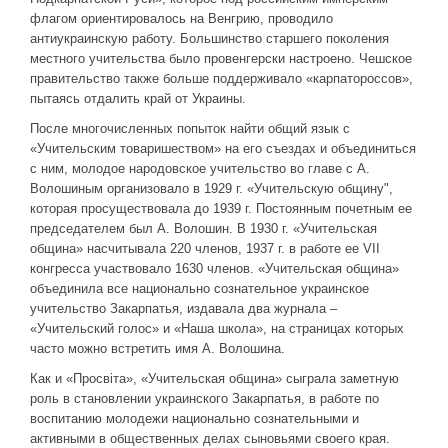
флагом ориентировалось на Венгрию, проводило
антиукраинскую работу. Большинство старшего поколения
местного учительства было провенгерски настроено. Чешское
правительство также больше поддерживало «карпатороссов»,
пытаясь отдалить край от Украины.
После многочисленных попыток найти общий язык с
«Учительским товаришеством» на его съездах и объединиться
с ним, молодое народовское учительство во главе с А.
Волошиным организовало в 1929 г. «Учительскую общину",
которая просуществовала до 1939 г. Постоянным почетным ее
председателем был А. Волошин. В 1930 г. «Учительская
община» насчитывала 220 членов, 1937 г. в работе ее VII
конгресса участвовало 1630 членов. «Учительская община»
объединила все национально сознательное украинское
учительство Закарпатья, издавала два журнала –
«Учительский голос» и «Наша школа», на страницах которых
часто можно встретить имя А. Волошина.
Как и «Просвіта», «Учительская община» сыграла заметную
роль в становлении украинского Закарпатья, в работе по
воспитанию молодежи национально сознательными и
активными в общественных делах сыновьями своего края.