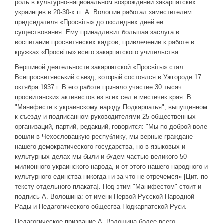
роль в культурно-национальном возрождении закарпатских
украинцев в 20-30-х гг. А. Волошин работал заместителем
председателя «Просвіты» до последних дней ее
существования. Ему принадлежит большая заслуга в
воспитании просвитянских кадров, привлечении к работе в
кружках «Просвіты» всего закарпатского учительства.
Вершиной деятельности закарпатской «Просвіты» стал
Всепросвитянський съезд, который состоялся в Ужгороде 17
октября 1937 г. В его работе приняло участие 30 тысяч
просвитянских активистов из всех сел и местечек края. В
"Манифесте к украинскому народу Подкарпатья", выпущенном
к съезду и подписанном руководителями 25 общественных
организаций, партий, редакций, говорится: "Мы по доброй воле
вошли в Чехословацкую республику, мы верные граждане
нашего демократического государства, но в языковых и
культурных делах мы были и будем частью великого 50-
милионного украинского народа, и от этого нашего народного и
культурного единства никогда ни за что не отречемся» [Цит. по
тексту отдельного плаката]. Под этим "Манифестом" стоит и
подпись А. Волошина: от имени Первой Русской Народной
Рады и Педагогического общества Подкарпатской Руси.
Педагогическое призвание А. Волошина более всего