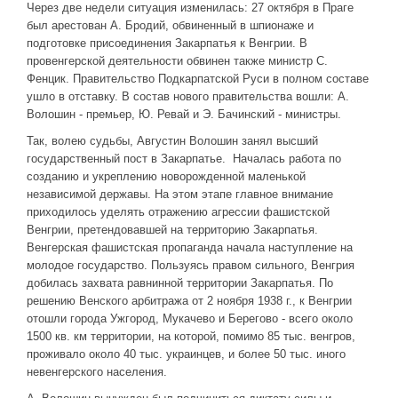
Через две недели ситуация изменилась: 27 октября в Праге
был арестован А. Бродий, обвиненный в шпионаже и
подготовке присоединения Закарпатья к Венгрии. В
провенгерской деятельности обвинен также министр С.
Фенцик. Правительство Подкарпатской Руси в полном составе
ушло в отставку. В состав нового правительства вошли: А.
Волошин - премьер, Ю. Ревай и Э. Бачинский - министры.
Так, волею судьбы, Августин Волошин занял высший
государственный пост в Закарпатье. Началась работа по
созданию и укреплению новорожденной маленькой
независимой державы. На этом этапе главное внимание
приходилось уделять отражению агрессии фашистской
Венгрии, претендовавшей на территорию Закарпатья.
Венгерская фашистская пропаганда начала наступление на
молодое государство. Пользуясь правом сильного, Венгрия
добилась захвата равнинной территории Закарпатья. По
решению Венского арбитража от 2 ноября 1938 г., к Венгрии
отошли города Ужгород, Мукачево и Берегово - всего около
1500 кв. км территории, на которой, помимо 85 тыс. венгров,
проживало около 40 тыс. украинцев, и более 50 тыс. иного
невенгерского населения.