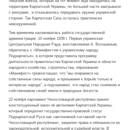
Чешские войска, которые на тот момент еще находились на
территории Карпатской Украины, по большей части заигрывали
с венграми, и отказывались передавать оружие украинской
стороне. Так Карпатская Сичь осталась практически
невооруженной.
Тем временем налаживалась работа государственной
администрации. 10 ноября 1938 г. Первая украинская
Центральная Народная Рада, возглавляемая А. Волошиным,
обратилась с «Манифестом к украинскому народу
Подкарпатья», в котором представила программу
деятельности правительства Карпатской Украины в области
народного хозяйства, строительства, образования.
«Манифест» провозглашал, что "мы опираемся на
собственные силы народа, и призываем к борьбе только в
интересах народа", и подчеркивал, что народ стал хозяином и
собственником своей земли и природных богатств.
22 ноября парламент Чехословацкой республики принял
конституционный закон об автономии Карпатской Украины,
который определил государственно-правовой статус
Подкарпатской Руси как «автономной составной части
Чехословацкой республики», закрепил права и обязанности ее
законодательной, исполнительной и судебной власти. В