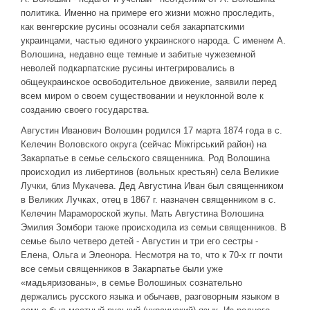
политика. Именно на примере его жизни можно проследить,
как венгерские русины осознали себя закарпатскими
украинцами, частью единого украинского народа. С именем А.
Волошина, недавно еще темные и забитые чужеземной
неволей подкарпатские русины интегрировались в
общеукраинское освободительное движение, заявили перед
всем миром о своем существовании и неуклонной воле к
созданию своего государства.
Августин Иванович Волошин родился 17 марта 1874 года в с.
Келечин Воловского округа (сейчас Міжгірський район) на
Закарпатье в семье сельского священника. Род Волошина
происходил из либертинов (вольных крестьян) села Великие
Лучки, близ Мукачева. Дед Августина Иван был священником
в Великих Лучках, отец в 1867 г. назначен священником в с.
Келечин Марамороской жупы. Мать Августина Волошина
Эмилия Зомбори также происходила из семьи священников. В
семье было четверо детей - Августин и три его сестры -
Елена, Ольга и Элеонора. Несмотря на то, что к 70-х гг почти
все семьи священников в Закарпатье были уже
«мадьяризованы», в семье Волошиных сознательно
держались русского языка и обычаев, разговорным языком в