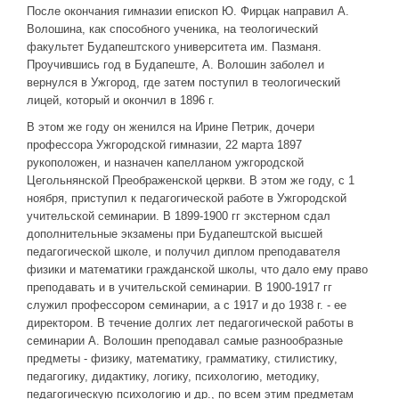
После окончания гимназии епископ Ю. Фирцак направил А.
Волошина, как способного ученика, на теологический
факультет Будапештского университета им. Пазманя.
Проучившись год в Будапеште, А. Волошин заболел и
вернулся в Ужгород, где затем поступил в теологический
лицей, который и окончил в 1896 г.
В этом же году он женился на Ирине Петрик, дочери
профессора Ужгородской гимназии, 22 марта 1897
рукоположен, и назначен капелланом ужгородской
Цегольнянской Преображенской церкви. В этом же году, с 1
ноября, приступил к педагогической работе в Ужгородской
учительской семинарии. В 1899-1900 гг экстерном сдал
дополнительные экзамены при Будапештской высшей
педагогической школе, и получил диплом преподавателя
физики и математики гражданской школы, что дало ему право
преподавать и в учительской семинарии. В 1900-1917 гг
служил профессором семинарии, а с 1917 и до 1938 г. - ее
директором. В течение долгих лет педагогической работы в
семинарии А. Волошин преподавал самые разнообразные
предметы - физику, математику, грамматику, стилистику,
педагогику, дидактику, логику, психологию, методику,
педагогическую психологию и др., по всем этим предметам