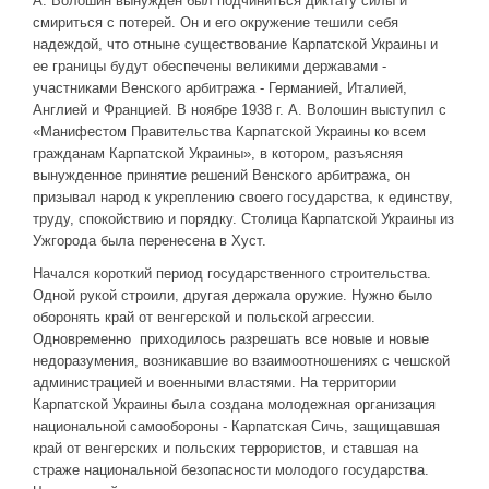
А. Волошин вынужден был подчиниться диктату силы и
смириться с потерей. Он и его окружение тешили себя
надеждой, что отныне существование Карпатской Украины и
ее границы будут обеспечены великими державами -
участниками Венского арбитража - Германией, Италией,
Англией и Францией. В ноябре 1938 г. А. Волошин выступил с
«Манифестом Правительства Карпатской Украины ко всем
гражданам Карпатской Украины», в котором, разъясняя
вынужденное принятие решений Венского арбитража, он
призывал народ к укреплению своего государства, к единству,
труду, спокойствию и порядку. Столица Карпатской Украины из
Ужгорода была перенесена в Хуст.
Начался короткий период государственного строительства.
Одной рукой строили, другая держала оружие. Нужно было
оборонять край от венгерской и польской агрессии.
Одновременно приходилось разрешать все новые и новые
недоразумения, возникавшие во взаимоотношениях с чешской
администрацией и военными властями. На территории
Карпатской Украины была создана молодежная организация
национальной самообороны - Карпатская Сичь, защищавшая
край от венгерских и польских террористов, и ставшая на
страже национальной безопасности молодого государства.