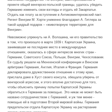
проекте общей венгерско-польской границы, удалось убедить
Германию изменить свои взгляды и отдать ей Закарпатье.
Отдать как плату за вступление в Антикоминтерновский пакт.
Регент Венгрии М. Хорти униженно благодарил А. Гитлера за
такой щедрый подарок – «животворную территорию для
Венгрии».
Невозможно упрекнуть ни А. Волошина, ни его правительство
в том, что произошло в марте 1939 г. Карпатская Украина,
занимавшая не последнее место в международных
отношениях, оказалась в сфере интересов многих стран -
Германии, Советского Союза, Польши, Венгрии, Чехословакии.
Ее судьбу решали на Мюнхенской конференции и Венском
арбитраже Германия, Англия, Италия и Франция. Германия
декларировала дружественное отношение к этому краю,
прислала даже в Хуст своего консула, обещала уберечь от
венгерской агрессии, и этого вполне достаточно для того,
чтобы объяснить причину попытки Карпатской Украины
обратиться к Германии за помощью. Это никак не может быть
названо сотрудничеством с Германией, и уж тем менее -
помощью ей в подготовке Второй мировой войны. Германия
предательски отдала Карпатскую Украину на растерзание