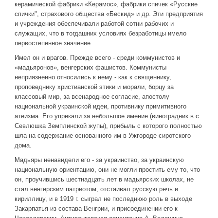
керамической фабрики «Керамос», фабрики спичек «Русские
спички", страхового общества «Бескид» и др. Эти предприятия
и учреждения обеспечивали работой сотни рабочих и
служащих, что в тогдашних условиях безработицы имело
первостепенное значение.
Имел он и врагов. Прежде всего - среди коммунистов и
«мадьяронов», венгерских фашистов. Коммунисты
неприязненно относились к нему - как к священнику,
проповеднику христианской этики и морали, борцу за
классовый мир, за всенародное согласие, апостолу
национальной украинской идеи, противнику примитивного
атеизма. Его упрекали за небольшое имение (виноградник в с.
Севлюшка Земплинской жупы), прибыль с которого полностью
шла на содержание основанного им в Ужгороде сиротского
дома.
Мадьяры ненавидели его - за украинство, за украинскую
национальную ориентацию, они не могли простить ему то, что
он, проучившись шестнадцать лет в мадьярских школах, не
стал венгерским патриотом, отстаивал русскую речь и
кириллицу, и в 1919 г. сыграл не последнюю роль в выходе
Закарпатья из состава Венгрии, и присоединении его к