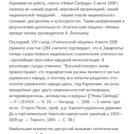
Оценивая ее работу, газета «Новая Свобода» 3 июля 1938 г.
назвала ее «нашей родной, верховной организацией, нашей
национальной твердыней .., нашим очагом национального
сознания, дисциплины и культурности». Таким направлением и
результатами деятельности «Учительская община» обязана
прежде своему руководителю А. Волошину.
Последний, VIII съезд «Учительской общины» 4 июля 1938
(приняло участие 1284 учителя) подтвердил, что в Закарпатье
теперь существовало национально сознательное учительство
- крупнейшая прослойка народной интеллигенции. В
резолюции съезда отмечено: "Восьмой конгресс вновь
провозглашает, что подкарпатские русины являются частью
украинского народа, и поэтому все попытки разделить этот
осколок украинского народа здесь, под Карпатами, на кучку
враждебных друг другу национальностей антинародны,
антидемократичны, антинаучны и вредны» [["Нова Свобода".
— Р. І (XXXIX. — Ч. 18. — Ужгород. — 1938. — 5 липня. Цит.
за кн.: Стерчо Петро, проф. д-р. Карпато-українська держава:
До історії визвольної боротьби карпатських українців у 1919—
1939 рр. — Торонто, 1965. — С. 39.]
Наибольшее количество дискуссий вызывает политическая