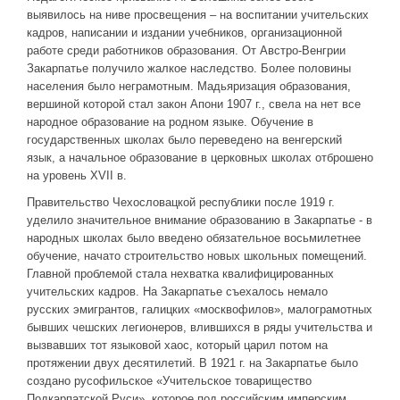
выявилось на ниве просвещения – на воспитании учительских
кадров, написании и издании учебников, организационной
работе среди работников образования. От Австро-Венгрии
Закарпатье получило жалкое наследство. Более половины
населения было неграмотным. Мадьяризация образования,
вершиной которой стал закон Апони 1907 г., свела на нет все
народное образование на родном языке. Обучение в
государственных школах было переведено на венгерский
язык, а начальное образование в церковных школах отброшено
на уровень XVII в.
Правительство Чехословацкой республики после 1919 г.
уделило значительное внимание образованию в Закарпатье - в
народных школах было введено обязательное восьмилетнее
обучение, начато строительство новых школьных помещений.
Главной проблемой стала нехватка квалифицированных
учительских кадров. На Закарпатье съехалось немало
русских эмигрантов, галицких «москвофилов», малограмотных
бывших чешских легионеров, влившихся в ряды учительства и
вызвавших тот языковой хаос, который царил потом на
протяжении двух десятилетий. В 1921 г. на Закарпатье было
создано русофильское «Учительское товарищество
Подкарпатской Руси», которое под российским имперским