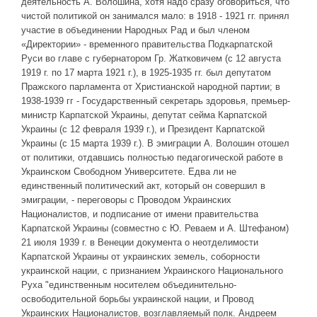
деятельность А. Волошина, хотя надо сразу оговориться, что
чистой политикой он занимался мало: в 1918 - 1921 гг. принял
участие в объединении Народных Рад и был членом
«Директории» - временного правительства Подкарпатской
Руси во главе с губернатором Гр. Жатковичем (с 12 августа
1919 г. по 17 марта 1921 г.), в 1925-1935 гг. был депутатом
Пражского парламента от Христианской народной партии; в
1938-1939 гг - Государственный секретарь здоровья, премьер-
министр Карпатской Украины, депутат сейма Карпатской
Украины (с 12 февраля 1939 г.), и Президент Карпатской
Украины (с 15 марта 1939 г.). В эмиграции А. Волошин отошел
от политики, отдавшись полностью педагогической работе в
Украинском Свободном Университете. Едва ли не
единственный политический акт, который он совершил в
эмиграции, - переговоры с Проводом Украинских
Националистов, и подписание от имени правительства
Карпатской Украины (совместно с Ю. Реваем и А. Штефаном)
21 июля 1939 г. в Венеции документа о неотделимости
Карпатской Украины от украинских земель, соборности
украинской нации, с признанием Украинского Национального
Руха "единственным носителем объединительно-
освободительной борьбы украинской нации, и Провод
Украинских Националистов, возглавляемый полк. Андреем