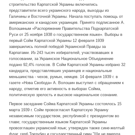
строительство Карпатской Украины включились
представители всего украинского народа, выходцы из
Галичины и Восточной Украины. Начала поступать помощь от
американских и канадских украинцев. Принято подписанное А.
Волошиным «Распоряжение Правительства Подкарпатской
Руси от 25 ноября 1938 о государственном языке». Выборы в
первый Сойм Карпатской Украины 12 февраля 1939
завершились полной победой Украинской Правды за
Карпатами. Из 243 тысяч избирателей, участвовавших в
голосовании, за Украинское Национальное Объединение
подано 92,4% голосов. В Сойм Карпатской Украины избрано 32
кандидата, представлявших украинцев и национальные
меньшинства - чехов, румын, немцев. 14 февраля 1939 г. в
газете «Нова Свобода» А. Волошин выступил с обращением к
народу, отметив его активность в выборах Сойма,
политическую зрелость и высокое национальное сознание.
Первое заседание Сойма Карпатской Украины состоялось 15
марта 1939 г. Сойм провозгласил Карпатскую Украину
независимым государством, республикой с президентом во
главе; государственным языком Карпатской Украины
провозглашен украинский язык; утвержден также сине-желтый
флаг, герб Трезубец и государственный гимн "Ще не вмерла