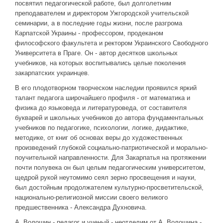
посвятил педагогической работе, был долголетним
преподавателем и директором Ужгородской учительской
семинарии, а в последние годы жизни, после разгрома
Карпатской Украины - профессором, продеканом
философского факультета и ректором Украинского Свободного
Университета в Праге. Он - автор десятков школьных
учебников, на которых воспитывались целые поколения
закарпатских украинцев.
В его плодотворном творческом наследии проявился яркий
талант педагога широчайшего профиля - от математика и
физика до языковеда и литературоведа, от составителя
букварей и школьных учебников до автора фундаментальных
учебников по педагогике, психологии, логике, дидактике,
методике, от книг об основах веры до художественных
произведений глубокой социально-патриотической и морально-
поучительной направленности. Для Закарпатья на протяжении
почти полувека он был целым педагогическим университетом,
щедрой рукой неутомимо сеял зерно просвещения и науки,
был достойным продолжателем культурно-просветительской,
национально-религиозной миссии своего великого
предшественника - Александра Духновича.
А. Волошин - педагог и ученый - неотделим от А. Волошина -