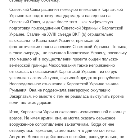
своему верному союзнику.
Советский Союз расценил немецкое внимание к Карпатской
Украине как подготовку плацдарма для нападения на
Советский Союз, и даже более того – как мифическую
подготовку присоединения Советской Украины к Карпатской
Украине. Сталин на XVIII съезде ВКП (б) отрицательно
высказался о Карпатской Украине, приписав ей
фантастические планы аннексии Советской Украины. Польша,
в свою очередь, не признала Карпатскую Украину, поскольку
это мешало ей в осуществлении проекта общей польско-
венгерской границы. Чехословакия также неприязненно
отнеслась к независимой Карпатской Украине - из ее рук
ускользал лакомый кусок, сырьевой придаток республики.
Неопределенное отношение к Карпатской Украине заняла
Румыния. Она не поддержала венгерскую оккупацию
Закарпатья, но вместе с тем не решилась выступить против
воли великих держав.
Итак, Карпатская Украина оказалась изолированной в кольце
врагов. Не имея армии, она не могла оказать серьезное
вооруженное сопротивление захватчикам. Когда от нее
отвернулась Германия, стало ясно, что дни ее сочтены.
Августин Волошин действовал спокойно, рассудительно, не