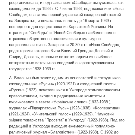
реорганизована, и под названием «Свобода» выпускалась как
еженедельник до 1938 г. С 7 июля 1938, под названием «Нова
Свобода», она стала первой украинской ежедневной газетой
на Закарпатье, и печаталась вплоть до 16 марта 1939 г. -
последнего дня существования Карпатской Украины. На
страницах "Свободы" и "Новой Свободы» наиболее полно
отражена общественно-политическая и культурно-
национальная жизнь Закарпатья 20-30-х гг. «Нова Свобода»,
редакторами которого были Василий Гренджа-Донский и
Свирид Довгаль, и поныне остается одним из наиболее
авторитетных источников сведений о карпатоукраинском
государстве 1938-1939 гг.
А. Волошин был также одним из основателей и сотрудников
еженедельника «Русин» (1920-1921) и ежедневной газеты
«Русин» (1923), печатавшихся в Ужгороде этимологическим
правописанием, входил в редакционные комитеты и
публиковался в газете «Українське слово» (1932-1938 ),
журналах «Підкарпатська Русь» (1923-1938), «Кооператива»
(1921-1924), «Учительский голос» (1929-1939), "Науковий
збірник товариства "Просвіта" в Ужгороді" (1922-1938). Под его
редакцией в Ужгороде выходил ежемесячный популярно-
религиозный журнал «Благовістник» (1922-1938). С 1902 до