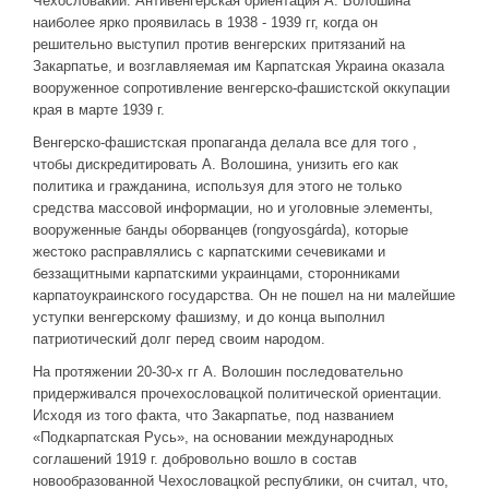
Чехословакии. Антивенгерская ориентация А. Волошина
наиболее ярко проявилась в 1938 - 1939 гг, когда он
решительно выступил против венгерских притязаний на
Закарпатье, и возглавляемая им Карпатская Украина оказала
вооруженное сопротивление венгерско-фашистской оккупации
края в марте 1939 г.
Венгерско-фашистская пропаганда делала все для того ,
чтобы дискредитировать А. Волошина, унизить его как
политика и гражданина, используя для этого не только
средства массовой информации, но и уголовные элементы,
вооруженные банды оборванцев (rongyosgárda), которые
жестоко расправлялись с карпатскими сечевиками и
беззащитными карпатскими украинцами, сторонниками
карпатоукраинского государства. Он не пошел на ни малейшие
уступки венгерскому фашизму, и до конца выполнил
патриотический долг перед своим народом.
На протяжении 20-30-х гг А. Волошин последовательно
придерживался прочехословацкой политической ориентации.
Исходя из того факта, что Закарпатье, под названием
«Подкарпатская Русь», на основании международных
соглашений 1919 г. добровольно вошло в состав
новообразованной Чехословацкой республики, он считал, что,