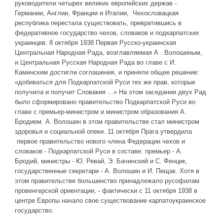
руководители четырех великих европейских держав -
Германии, Англии, Франции и Италии, Чехословацкая
республика перестала существовать, превратившись в
федеративное государство чехов, словаков и подкарпатских
украинцев. 8 октября 1938 Первая Русско-украинская
Центральная Народная Рада, возглавляемая А . Волошиным,
и Центральная Русская Народная Рада во главе с И.
Каминским достигли соглашения, и приняли общее решение:
«добиваться для Подкарпатской Руси тех же прав, которые
получила и получит Словакия ...» На этом заседании двух Рад
было сформировано правительство Подкарпатской Руси во
главе с премьер-министром и министром образования А.
Бродием. А. Волошин в этом правительстве стал министром
здоровья и социальной опеки. 11 октября Прага утвердила
первое правительство нового члена Федерации чехов и
словаков - Подкарпатской Руси в составе: премьер - А.
Бродий, министры - Ю. Ревай, Э. Бачинский и С. Фенцик,
государственные секретари - А. Волошин и И. Пещак. Хотя в
этом правительстве большинство принадлежало русофилам
провенгерской ориентации, - фактически с 11 октября 1938 в
центре Европы начало свое существование карпатоукраинское
государство.