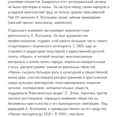
усилиями патриотов Закарпатья этот антиукраинский заговор
не была претворен в жизнь. За заслуги перед своим народом и
усердный многолетний труд на пользу Церкви папа римский
Пий XII назначил А. Волошина своим тайным камерарием
(папский прелат, монсиньор, шамбелян).
Отдельного внимания заслуживает журналистская
деятельность А. Волошина. Он был журналистом-
профессионалом, отдавал этой работе большую часть своего
плодотворного творческого потенциала. С 1903 года он
становится редактором популярной и единственной руськой
газеты «Наука», в которой печатает многочисленные
материалы о жизни своего народа, морально-назидательные
статьи, распространяет знания из различных областей.
«Наука» сыграла большую роль в культурной и общественной
жизни края, способствовала распространению в крестьянской
среде культуры земледелия, популяризировала открытие
читален, кооперативов, антиалкогольных обществ,
поддержала 'Верховинскую акцию" Е. Эгана, боролась против
засилья ростовщиков, обращала внимание общества на
безземелье крестьянства и его вынужденную эмиграцию. Под
редакцией А. Волошина, и преимущественно на его средства,
«Наука» выходила до 1918 г. В 1920 г. она была