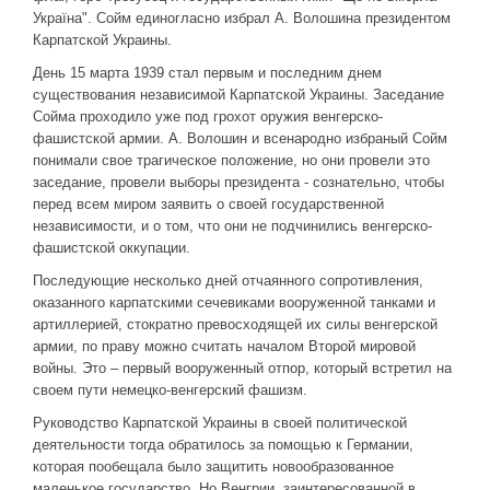
Україна". Сойм единогласно избрал А. Волошина президентом
Карпатской Украины.
День 15 марта 1939 стал первым и последним днем
существования независимой Карпатской Украины. Заседание
Сойма проходило уже под грохот оружия венгерско-
фашистской армии. А. Волошин и всенародно избраный Сойм
понимали свое трагическое положение, но они провели это
заседание, провели выборы президента - сознательно, чтобы
перед всем миром заявить о своей государственной
независимости, и о том, что они не подчинились венгерско-
фашистской оккупации.
Последующие несколько дней отчаянного сопротивления,
оказанного карпатскими сечевиками вооруженной танками и
артиллерией, стократно превосходящей их силы венгерской
армии, по праву можно считать началом Второй мировой
войны. Это – первый вооруженный отпор, который встретил на
своем пути немецко-венгерский фашизм.
Руководство Карпатской Украины в своей политической
деятельности тогда обратилось за помощью к Германии,
которая пообещала было защитить новообразованное
маленькое государство. Но Венгрии, заинтересованной в