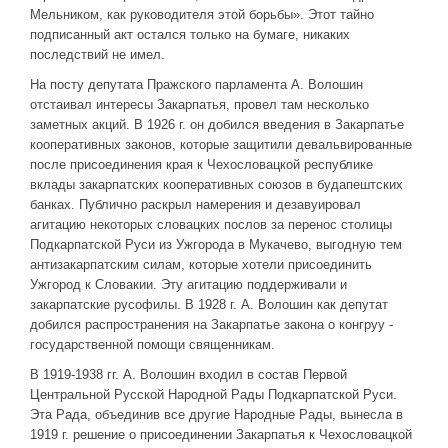
Мельником, как руководителя этой борьбы». Этот тайно
подписанный акт остался только на бумаге, никаких
последствий не имел.
На посту депутата Пражского парламента А. Волошин
отстаивал интересы Закарпатья, провел там несколько
заметных акций. В 1926 г. он добился введения в Закарпатье
кооперативных законов, которые защитили девальвированные
после присоединения края к Чехословацкой республике
вклады закарпатских кооперативных союзов в будапештских
банках. Публично раскрыл намерения и дезавуировал
агитацию некоторых словацких послов за перенос столицы
Подкарпатской Руси из Ужгорода в Мукачево, выгодную тем
антизакарпатским силам, которые хотели присоединить
Ужгород к Словакии. Эту агитацию поддерживали и
закарпатские русофилы. В 1928 г. А. Волошин как депутат
добился распространения на Закарпатье закона о конгруу -
государственной помощи священникам.
В 1919-1938 гг. А. Волошин входил в состав Первой
Центральной Русской Народной Рады Подкарпатской Руси.
Эта Рада, объединив все другие Народные Рады, вынесла в
1919 г. решение о присоединении Закарпатья к Чехословацкой