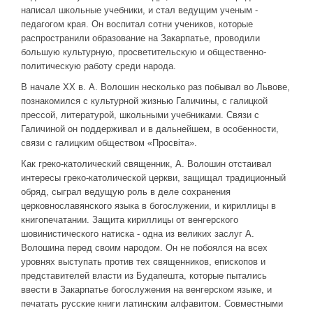
написал школьные учебники, и стал ведущим ученым -
педагогом края. Он воспитал сотни учеников, которые
распространили образование на Закарпатье, проводили
большую культурную, просветительскую и общественно-
политическую работу среди народа.
В начале XX в. А. Волошин несколько раз побывал во Львове,
познакомился с культурной жизнью Галичины, с галицкой
прессой, литературой, школьными учебниками. Связи с
Галичиной он поддерживал и в дальнейшем, в особенности,
связи с галицким обществом «Просвіта».
Как греко-католический священник, А. Волошин отстаивал
интересы греко-католической церкви, защищал традиционный
обряд, сыграл ведущую роль в деле сохранения
церковнославянского языка в богослужении, и кириллицы в
книгопечатании. Защита кириллицы от венгерского
шовинистического натиска - одна из великих заслуг А.
Волошина перед своим народом. Он не побоялся на всех
уровнях выступать против тех священников, епископов и
представителей власти из Будапешта, которые пытались
ввести в Закарпатье богослужения на венгерском языке, и
печатать русские книги латинским алфавитом. Совместными