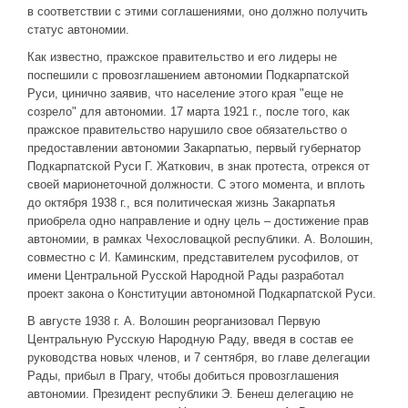
в соответствии с этими соглашениями, оно должно получить
статус автономии.
Как известно, пражское правительство и его лидеры не
поспешили с провозглашением автономии Подкарпатской
Руси, цинично заявив, что население этого края "еще не
созрело" для автономии. 17 марта 1921 г., после того, как
пражское правительство нарушило свое обязательство о
предоставлении автономии Закарпатью, первый губернатор
Подкарпатской Руси Г. Жаткович, в знак протеста, отрекся от
своей марионеточной должности. С этого момента, и вплоть
до октября 1938 г., вся политическая жизнь Закарпатья
приобрела одно направление и одну цель – достижение прав
автономии, в рамках Чехословацкой республики. А. Волошин,
совместно с И. Каминским, представителем русофилов, от
имени Центральной Русской Народной Рады разработал
проект закона о Конституции автономной Подкарпатской Руси.
В августе 1938 г. А. Волошин реорганизовал Первую
Центральную Русскую Народную Раду, введя в состав ее
руководства новых членов, и 7 сентября, во главе делегации
Рады, прибыл в Прагу, чтобы добиться провозглашения
автономии. Президент республики Э. Бенеш делегацию не