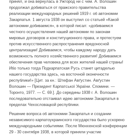
принял, и она вернулась в Ужгород ни с чем. А. Волошин
продолжал добиваться от пражского правительства
реализации международных решений 1919 г. об автономии
Закарпатья. 1 августа 1938 он выступил со статьей «Какой
автономии добиваемся», в которой писал: «добиваемся
честного осуществления нашей автономии по законам
мировых договоров и конституционного права, и протестуем
против искусственного распространения вредоносной
централизации! Добиваемся, чтобы каждому народу дать
возможность полного хозяйственного развития! Добиваемся
обеспечения прав человека для всех жителей нашей страны!
Ибо только тогда Подкарпатская Русь станет цитаделью
нашего государства здесь, на восточной оконечности
республики!» [Цит. за кн.: Штефан Авґустин. Авґустин
Волошин — Президент Карпатської України. Спомини. —
Торонто, 1977. — С. 69.]. До середины 1938 г. А. Волошин
последовательно отстаивал идею автономии Закарпатья в
пределах Чехословацкой республики.
Решение вопроса об автономии Закарпатья и создании
независимого карпатоукраинского государства было ускорено
международными событиями. После Мюнхенской конференции
29 - 30 сентября 1938, в которой приняли участие