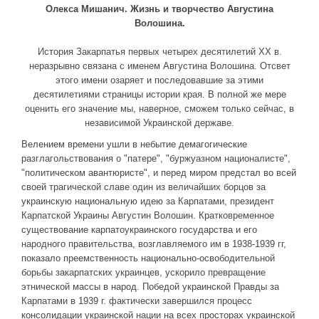
Олекса Мишанич. Жизнь и творчество Августина
ДРУГИЕ ИГРЫ
Волошина.
Серия игр Mount and Blade
История Закарпатья первых четырех десятилетий XX в.
неразрывно связана с именем Августина Волошина. Отсвет
Вселенные Warhammer
этого имени озаряет и последовавшие за этими
Warhammer 40.000: Dawn of War
десятилетиями страницы истории края. В полной же мере
оценить его значение мы, наверное, сможем только сейчас, в
Серия игр «История войн»
независимой Украинской державе.
Серия игр «King Arthur»
Велением времени ушли в небытие демагогические
разглагольствования о "патере", "буржуазном националисте",
КРЕАТИВ
"политическом авантюристе", и перед миром предстал во всей
Творчество СиЧевиков
своей трагической славе один из величайших борцов за
украинскую национальную идею за Карпатами, президент
Блоги о рыбалке
Карпатской Украины Августин Волошин. Кратковременное
Черный Гетман (роман)
существование карпатоукраинского государства и его
народного правительства, возглавляемого им в 1938-1939 гг,
ИСТОРИЯ
показало преемственность национально-освободительной
борьбы закарпатских украинцев, ускорило превращение
Загадки и тайны истории
этнической массы в народ. Победой украинской Правды за
Наше время
Карпатами в 1939 г. фактически завершился процесс
консолидации украинской нации на всех просторах украинской