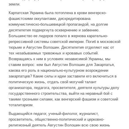
Новое время
земли.
Крестовые походы
Карпатская Украина была потоплена в крови венгерско-
фашистскими оккупантами, дискредитирована
Античность
коммунистическо-большевицкой пропагандой, на долгие
Средние века
десятилетия подвергнута осквернению и забвению.
Большинство ее лидеров попало в жернова карательно-
репрессивной системы советской империи. Погиб в московской
тюрьме и Августин Волошин. Десятилетия отделяют нас от
тех незабываемых тревожных и кровавых событий.
Возвращаясь к ним в условиях независимой Украины, мы
ставим вопрос: кем был Августин Волошин для Закарпатья,
какова его роль в национально-культурном возрождении
закарпатцев? Какие силы и идеи заставили его включиться в
политическую жизнь, отдать свой могучий талант
организатора, педагога, просветителя, деятеля культуры делу
государственного строительства, выйти на неравный бой с
такими грозными силами, как венгерский фашизм и советский
тоталитаризм.
Выдающийся педагог, ученый-филолог, журналист,
просветитель, общественно-политический и церковно-
религиозный деятель Августин Волошин всю свою жизнь